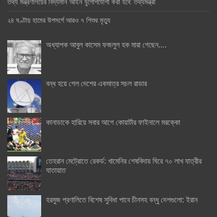
তথ্য মন্ত্রণালয়ের বিদ্যমান আইন যুগোপযোগী করা হবে: তথ্যমন্ত্রী
২৪ ঘণ্টায় হামের উপসর্গে আরও ৭ শিশুর মৃত্যু
অধ্যাপক আবুল কাসেম ফজলুল হক মারা গেছেন….
বন্ধ হয়ে গেল দেশের একমাত্র সচল রাডার
কানাডাকে হারিয়ে সবার আগে কোয়ার্টার ফাইনালে মরক্কো
তেহরান মেট্রোতে রেকর্ড: খামেনির শেষবিদায় ঘিরে ৭০ লাখ যাত্রীর
যাতায়াত
হরমুজ প্রণালিতে বিশেষ সুবিধা পাবে চীনসহ বন্ধু দেশগুলো: ইরান