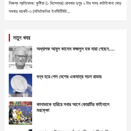
নিজস্ব প্রতিবেদক: কুষ্টিয়া (১ ডিসেম্বর) রোববার দুপুর ২ টার সময় কাটাইখানা মোড়
সমবায় মার্কেট-৩ (পলিটেকনিক ইনস্টিটিউট…
নতুন খবর
অধ্যাপক আবুল কাসেম ফজলুল হক মারা গেছেন….
বন্ধ হয়ে গেল দেশের একমাত্র সচল রাডার
কানাডাকে হারিয়ে সবার আগে কোয়ার্টার ফাইনালে
মরক্কো