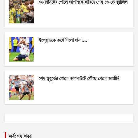
৯৬ মিনিটের গোলে জাপানকে হারিয়ে শেষ ১৬-তে ব্রাজিল
ইংল্যান্ডকে রুখে দিলো ঘানা….
শেষ মুহূর্তের গোলে নকআউটে পৌঁছে গেলো জার্মানি
সর্বশেষ খবর