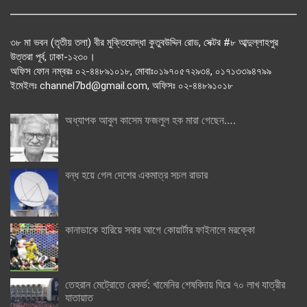
৩৮ মা ভবন (তৃতীয় তলা) বীর মুক্তিযোদ্ধা কুতুবউদ্দিন রোড, সেক্টর #৮ আব্দুল্লাহপুর
উত্তরা পূর্ব, ঢাকা-১২৩০।
অফিস ফোন নম্বরঃ ০২-৪৪৮৯১০১৮, মোবাঃ০১৯৭০৫৭২৯৩৪, ০১৭১৩৩৯৪৭৯৯
ইমেইলঃ channel7bd@gmail.com, অফিসঃ ০২-৪৪৮৯১০১৮
অধ্যাপক আবুল কাসেম ফজলুল হক মারা গেছেন….
বন্ধ হয়ে গেল দেশের একমাত্র সচল রাডার
কানাডাকে হারিয়ে সবার আগে কোয়ার্টার ফাইনালে মরক্কো
তেহরান মেট্রোতে রেকর্ড: খামেনির শেষবিদায় ঘিরে ৭০ লাখ যাত্রীর
যাতায়াত