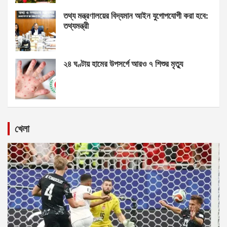
তথ্য মন্ত্রণালয়ের বিদ্যমান আইন যুগোপযোগী করা হবে:
তথ্যমন্ত্রী
২৪ ঘণ্টায় হামের উপসর্গে আরও ৭ শিশুর মৃত্যু
খেলা