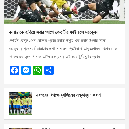
কানাডাকে হারিয়ে সবার আগে কোয়ার্টার ফাইনালে মরক্কো
স্পোর্টস ডেস্ক :শেষ ষোলোর প্রথম ম্যাচে দাপুটে এক ম্যাচ উপহার দিলো
মরক্কো। প্রথমার্ধে কানাডার দাপট সামলেও দ্বিতীয়ার্ধে আক্রমণাত্মক খেলায় ৩-০
গোলের জয় তুলে নিয়েছে আটলাস লায়ন্স। এই জয়ে টুর্নামেন্টের প্রথম…
F
M
W
S
a
es
h
h
ce
se
at
ar
নরওয়ের বিপক্ষে ব্রাজিলের সম্ভাব্য একাদশ
b
n
s
e
o
g
A
o
er
p
k
p