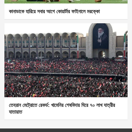
কানাডাকে হারিয়ে সবার আগে কোয়ার্টার ফাইনালে মরক্কো
তেহরান মেট্রোতে রেকর্ড: খামেনির শেষবিদায় ঘিরে ৭০ লাখ যাত্রীর
যাতায়াত