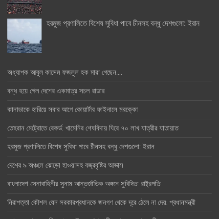
হরমুজ প্রণালিতে বিশেষ সুবিধা পাবে চীনসহ বন্ধু দেশগুলো: ইরান
অধ্যাপক আবুল কাসেম ফজলুল হক মারা গেছেন….
বন্ধ হয়ে গেল দেশের একমাত্র সচল রাডার
কানাডাকে হারিয়ে সবার আগে কোয়ার্টার ফাইনালে মরক্কো
তেহরান মেট্রোতে রেকর্ড: খামেনির শেষবিদায় ঘিরে ৭০ লাখ যাত্রীর যাতায়াত
হরমুজ প্রণালিতে বিশেষ সুবিধা পাবে চীনসহ বন্ধু দেশগুলো: ইরান
দেশের ৯ অঞ্চলে ঝোড়ো হাওয়াসহ বজ্রবৃষ্টির আভাস
বাংলাদেশ সেনাবাহিনীর সুনাম আন্তর্জাতিক অঙ্গনে সুবিদিত: রাষ্ট্রপতি
নিরাপত্তা কৌশল যেন সরকারপ্রধানকে জনগণ থেকে দূরে ঠেলে না দেয়: প্রধানমন্ত্রী