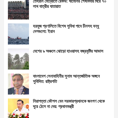
তেহরান মেট্রোতে রেকর্ড: খামেনির শেষবিদায় ঘিরে ৭০
লাখ যাত্রীর যাতায়াত
হরমুজ প্রণালিতে বিশেষ সুবিধা পাবে চীনসহ বন্ধু
দেশগুলো: ইরান
দেশের ৯ অঞ্চলে ঝোড়ো হাওয়াসহ বজ্রবৃষ্টির আভাস
বাংলাদেশ সেনাবাহিনীর সুনাম আন্তর্জাতিক অঙ্গনে
সুবিদিত: রাষ্ট্রপতি
নিরাপত্তা কৌশল যেন সরকারপ্রধানকে জনগণ থেকে
দূরে ঠেলে না দেয়: প্রধানমন্ত্রী