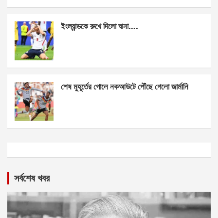
ইংল্যান্ডকে রুখে দিলো ঘানা….
শেষ মুহূর্তের গোলে নকআউটে পৌঁছে গেলো জার্মানি
সর্বশেষ খবর