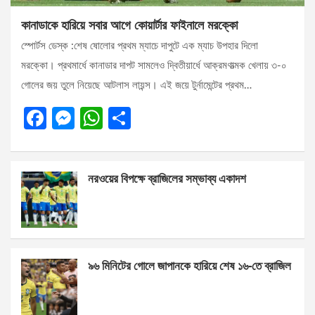
কানাডাকে হারিয়ে সবার আগে কোয়ার্টার ফাইনালে মরক্কো
স্পোর্টস ডেস্ক :শেষ ষোলোর প্রথম ম্যাচে দাপুটে এক ম্যাচ উপহার দিলো
মরক্কো। প্রথমার্ধে কানাডার দাপট সামলেও দ্বিতীয়ার্ধে আক্রমণাত্মক খেলায় ৩-০
গোলের জয় তুলে নিয়েছে আটলাস লায়ন্স। এই জয়ে টুর্নামেন্টের প্রথম…
F
M
W
S
a
es
h
h
ce
se
at
ar
নরওয়ের বিপক্ষে ব্রাজিলের সম্ভাব্য একাদশ
b
n
s
e
o
g
A
o
er
p
k
p
৯৬ মিনিটের গোলে জাপানকে হারিয়ে শেষ ১৬-তে ব্রাজিল