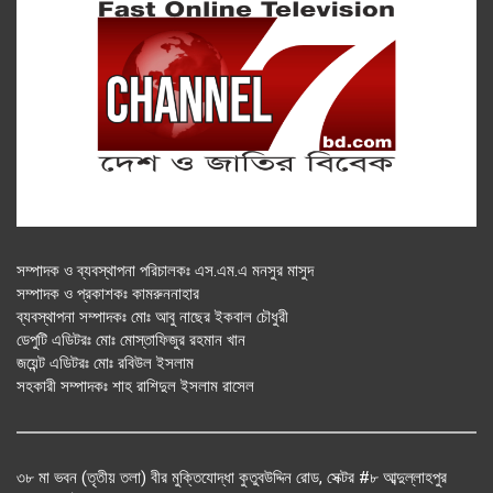
সম্পাদক ও ব্যবস্থাপনা পরিচালকঃ এস.এম.এ মনসুর মাসুদ
সম্পাদক ও প্রকাশকঃ কামরুননাহার
ব্যবস্থাপনা সম্পাদকঃ মোঃ আবু নাছের ইকবাল চৌধুরী
ডেপুটি এডিটরঃ মোঃ মোস্তাফিজুর রহমান খান
জয়েন্ট এডিটরঃ মোঃ রবিউল ইসলাম
সহকারী সম্পাদকঃ শাহ রাশিদুল ইসলাম রাসেল
৩৮ মা ভবন (তৃতীয় তলা) বীর মুক্তিযোদ্ধা কুতুবউদ্দিন রোড, সেক্টর #৮ আব্দুল্লাহপুর