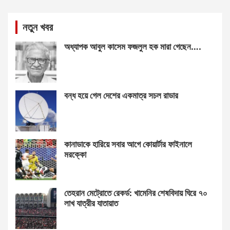
নতুন খবর
অধ্যাপক আবুল কাসেম ফজলুল হক মারা গেছেন….
বন্ধ হয়ে গেল দেশের একমাত্র সচল রাডার
কানাডাকে হারিয়ে সবার আগে কোয়ার্টার ফাইনালে
মরক্কো
তেহরান মেট্রোতে রেকর্ড: খামেনির শেষবিদায় ঘিরে ৭০
লাখ যাত্রীর যাতায়াত