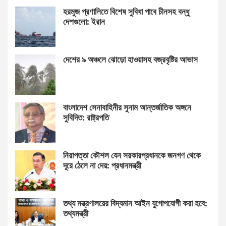
হরমুজ প্রণালিতে বিশেষ সুবিধা পাবে চীনসহ বন্ধু
দেশগুলো: ইরান
দেশের ৯ অঞ্চলে ঝোড়ো হাওয়াসহ বজ্রবৃষ্টির আভাস
বাংলাদেশ সেনাবাহিনীর সুনাম আন্তর্জাতিক অঙ্গনে
সুবিদিত: রাষ্ট্রপতি
নিরাপত্তা কৌশল যেন সরকারপ্রধানকে জনগণ থেকে
দূরে ঠেলে না দেয়: প্রধানমন্ত্রী
তথ্য মন্ত্রণালয়ের বিদ্যমান আইন যুগোপযোগী করা হবে:
তথ্যমন্ত্রী