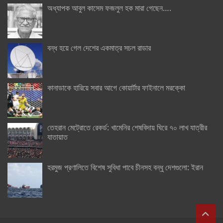
অধ্যাপক আবুল কাসেম ফজলুল হক মারা গেছেন….
বন্ধ হয়ে গেল দেশের একমাত্র সচল রাডার
কানাডাকে হারিয়ে সবার আগে কোয়ার্টার ফাইনালে মরক্কো
তেহরান মেট্রোতে রেকর্ড: খামেনির শেষবিদায় ঘিরে ৭০ লাখ যাত্রীর
যাতায়াত
হরমুজ প্রণালিতে বিশেষ সুবিধা পাবে চীনসহ বন্ধু দেশগুলো: ইরান