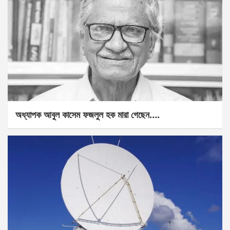
অধ্যাপক আবুল কাসেম ফজলুল হক মারা গেছেন….