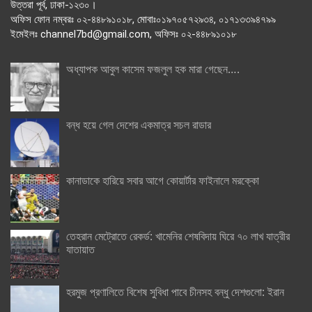
উত্তরা পূর্ব, ঢাকা-১২৩০।
অফিস ফোন নম্বরঃ ০২-৪৪৮৯১০১৮, মোবাঃ০১৯৭০৫৭২৯৩৪, ০১৭১৩৩৯৪৭৯৯
ইমেইলঃ channel7bd@gmail.com, অফিসঃ ০২-৪৪৮৯১০১৮
অধ্যাপক আবুল কাসেম ফজলুল হক মারা গেছেন….
বন্ধ হয়ে গেল দেশের একমাত্র সচল রাডার
কানাডাকে হারিয়ে সবার আগে কোয়ার্টার ফাইনালে মরক্কো
তেহরান মেট্রোতে রেকর্ড: খামেনির শেষবিদায় ঘিরে ৭০ লাখ যাত্রীর
যাতায়াত
হরমুজ প্রণালিতে বিশেষ সুবিধা পাবে চীনসহ বন্ধু দেশগুলো: ইরান