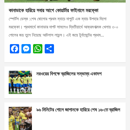
কানাডাকে হারিয়ে সবার আগে কোয়ার্টার ফাইনালে মরক্কো
স্পোর্টস ডেস্ক :শেষ ষোলোর প্রথম ম্যাচে দাপুটে এক ম্যাচ উপহার দিলো
মরক্কো। প্রথমার্ধে কানাডার দাপট সামলেও দ্বিতীয়ার্ধে আক্রমণাত্মক খেলায় ৩-০
গোলের জয় তুলে নিয়েছে আটলাস লায়ন্স। এই জয়ে টুর্নামেন্টের প্রথম…
F
M
W
S
a
es
h
h
ce
se
at
ar
নরওয়ের বিপক্ষে ব্রাজিলের সম্ভাব্য একাদশ
b
n
s
e
o
g
A
o
er
p
k
p
৯৬ মিনিটের গোলে জাপানকে হারিয়ে শেষ ১৬-তে ব্রাজিল