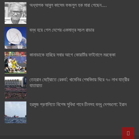
অধ্যাপক আবুল কাসেম ফজলুল হক মারা গেছেন….
বন্ধ হয়ে গেল দেশের একমাত্র সচল রাডার
কানাডাকে হারিয়ে সবার আগে কোয়ার্টার ফাইনালে মরক্কো
তেহরান মেট্রোতে রেকর্ড: খামেনির শেষবিদায় ঘিরে ৭০ লাখ যাত্রীর
যাতায়াত
হরমুজ প্রণালিতে বিশেষ সুবিধা পাবে চীনসহ বন্ধু দেশগুলো: ইরান