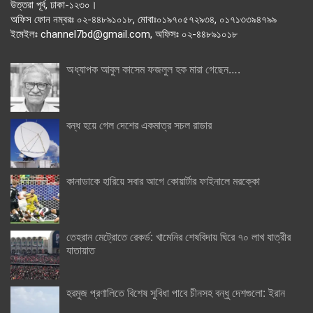
উত্তরা পূর্ব, ঢাকা-১২৩০।
অফিস ফোন নম্বরঃ ০২-৪৪৮৯১০১৮, মোবাঃ০১৯৭০৫৭২৯৩৪, ০১৭১৩৩৯৪৭৯৯
ইমেইলঃ channel7bd@gmail.com, অফিসঃ ০২-৪৪৮৯১০১৮
অধ্যাপক আবুল কাসেম ফজলুল হক মারা গেছেন….
বন্ধ হয়ে গেল দেশের একমাত্র সচল রাডার
কানাডাকে হারিয়ে সবার আগে কোয়ার্টার ফাইনালে মরক্কো
তেহরান মেট্রোতে রেকর্ড: খামেনির শেষবিদায় ঘিরে ৭০ লাখ যাত্রীর
যাতায়াত
হরমুজ প্রণালিতে বিশেষ সুবিধা পাবে চীনসহ বন্ধু দেশগুলো: ইরান