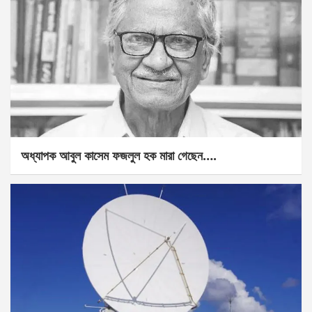
অধ্যাপক আবুল কাসেম ফজলুল হক মারা গেছেন….