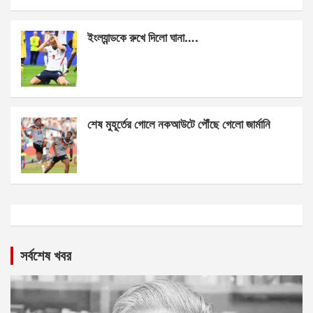
ইংল্যান্ডকে রুখে দিলো ঘানা….
শেষ মুহূর্তের গোলে নকআউটে পৌঁছে গেলো জার্মানি
সর্বশেষ খবর