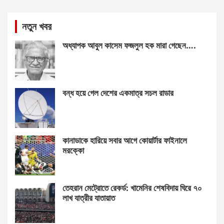
নতুন খবর
অধ্যাপক আবুল কাসেম ফজলুল হক মারা গেছেন….
বন্ধ হয়ে গেল দেশের একমাত্র সচল রাডার
কানাডাকে হারিয়ে সবার আগে কোয়ার্টার ফাইনালে
মরক্কো
তেহরান মেট্রোতে রেকর্ড: খামেনির শেষবিদায় ঘিরে ৭০
লাখ যাত্রীর যাতায়াত