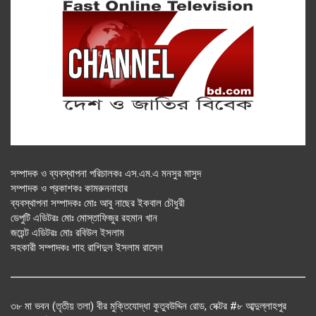
সম্পাদক ও ব্যবস্থাপনা পরিচালকঃ এস.এম.এ মনসুর মাসুদ
সম্পাদক ও প্রকাশকঃ কামরুননাহার
ব্যবস্থাপনা সম্পাদকঃ মোঃ আবু নাছের ইকবাল চৌধুরী
ডেপুটি এডিটরঃ মোঃ মোস্তাফিজুর রহমান খান
জয়েন্ট এডিটরঃ মোঃ রবিউল ইসলাম
সহকারী সম্পাদকঃ শাহ রাশিদুল ইসলাম রাসেল
৩৮ মা ভবন (তৃতীয় তলা) বীর মুক্তিযোদ্ধা কুতুবউদ্দিন রোড, সেক্টর #৮ আব্দুল্লাহপুর