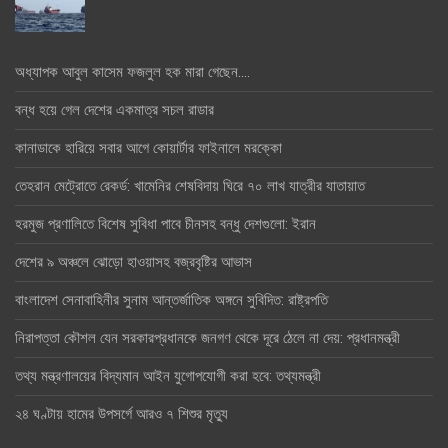
অধ্যাপক আবুল কাসেম ফজলুল হক মারা গেছেন….
বন্ধ হয়ে গেল দেশের একমাত্র সচল রাডার
কানাডাকে হারিয়ে সবার আগে কোয়ার্টার ফাইনালে মরক্কো
তেহরান মেট্রোতে রেকর্ড: খামেনির শেষবিদায় ঘিরে ৭০ লাখ যাত্রীর যাতায়াত
হরমুজ প্রণালিতে বিশেষ সুবিধা পাবে চীনসহ বন্ধু দেশগুলো: ইরান
দেশের ৯ অঞ্চলে ঝোড়ো হাওয়াসহ বজ্রবৃষ্টির আভাস
বাংলাদেশ সেনাবাহিনীর সুনাম আন্তর্জাতিক অঙ্গনে সুবিদিত: রাষ্ট্রপতি
নিরাপত্তা কৌশল যেন সরকারপ্রধানকে জনগণ থেকে দূরে ঠেলে না দেয়: প্রধানমন্ত্রী
তথ্য মন্ত্রণালয়ের বিদ্যমান আইন যুগোপযোগী করা হবে: তথ্যমন্ত্রী
২৪ ঘণ্টায় হামের উপসর্গে আরও ৭ শিশুর মৃত্যু