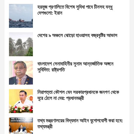
হরমুজ প্রণালিতে বিশেষ সুবিধা পাবে চীনসহ বন্ধু
দেশগুলো: ইরান
দেশের ৯ অঞ্চলে ঝোড়ো হাওয়াসহ বজ্রবৃষ্টির আভাস
বাংলাদেশ সেনাবাহিনীর সুনাম আন্তর্জাতিক অঙ্গনে
সুবিদিত: রাষ্ট্রপতি
নিরাপত্তা কৌশল যেন সরকারপ্রধানকে জনগণ থেকে
দূরে ঠেলে না দেয়: প্রধানমন্ত্রী
তথ্য মন্ত্রণালয়ের বিদ্যমান আইন যুগোপযোগী করা হবে:
তথ্যমন্ত্রী