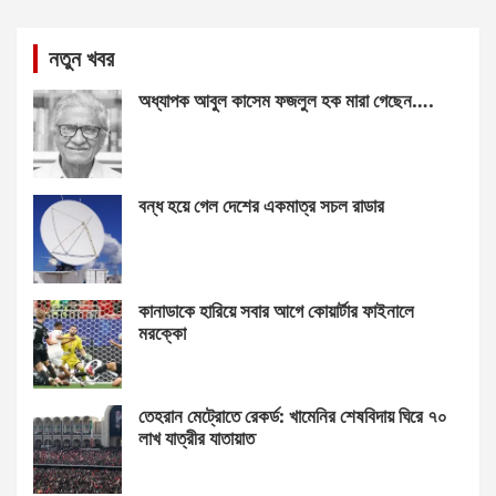
নতুন খবর
অধ্যাপক আবুল কাসেম ফজলুল হক মারা গেছেন….
বন্ধ হয়ে গেল দেশের একমাত্র সচল রাডার
কানাডাকে হারিয়ে সবার আগে কোয়ার্টার ফাইনালে
মরক্কো
তেহরান মেট্রোতে রেকর্ড: খামেনির শেষবিদায় ঘিরে ৭০
লাখ যাত্রীর যাতায়াত