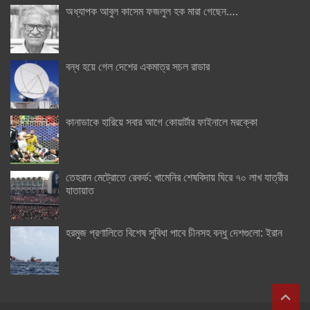
অধ্যাপক আবুল কাসেম ফজলুল হক মারা গেছেন….
বন্ধ হয়ে গেল দেশের একমাত্র সচল রাডার
কানাডাকে হারিয়ে সবার আগে কোয়ার্টার ফাইনালে মরক্কো
তেহরান মেট্রোতে রেকর্ড: খামেনির শেষবিদায় ঘিরে ৭০ লাখ যাত্রীর
যাতায়াত
হরমুজ প্রণালিতে বিশেষ সুবিধা পাবে চীনসহ বন্ধু দেশগুলো: ইরান