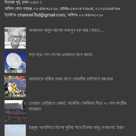
উত্তরা পূর্ব, ঢাকা-১২৩০।
অফিস ফোন নম্বরঃ ০২-৪৪৮৯১০১৮, মোবাঃ০১৯৭০৫৭২৯৩৪, ০১৭১৩৩৯৪৭৯৯
ইমেইলঃ channel7bd@gmail.com, অফিসঃ ০২-৪৪৮৯১০১৮
অধ্যাপক আবুল কাসেম ফজলুল হক মারা গেছেন….
বন্ধ হয়ে গেল দেশের একমাত্র সচল রাডার
কানাডাকে হারিয়ে সবার আগে কোয়ার্টার ফাইনালে মরক্কো
তেহরান মেট্রোতে রেকর্ড: খামেনির শেষবিদায় ঘিরে ৭০ লাখ যাত্রীর
যাতায়াত
হরমুজ প্রণালিতে বিশেষ সুবিধা পাবে চীনসহ বন্ধু দেশগুলো: ইরান