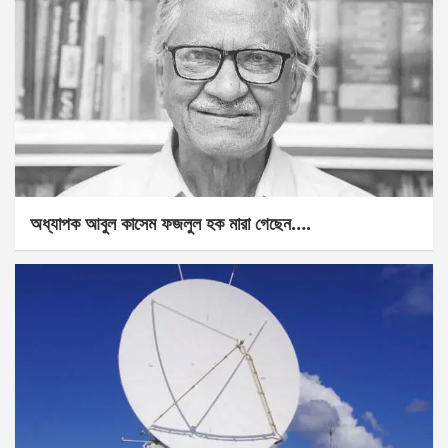
অধ্যাপক আবুল কাসেম ফজলুল হক মারা গেছেন….