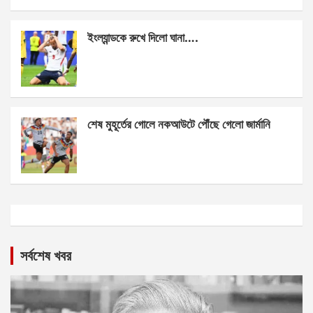
ইংল্যান্ডকে রুখে দিলো ঘানা….
শেষ মুহূর্তের গোলে নকআউটে পৌঁছে গেলো জার্মানি
সর্বশেষ খবর