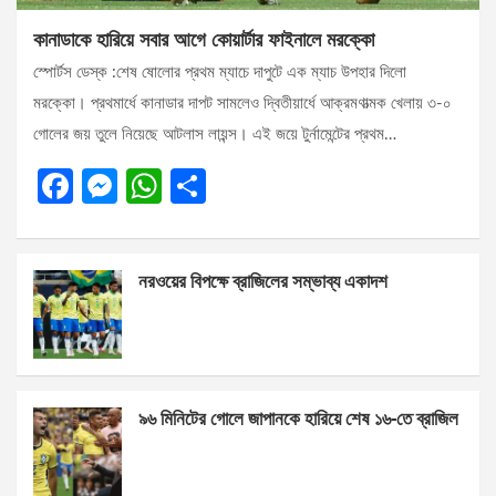
কানাডাকে হারিয়ে সবার আগে কোয়ার্টার ফাইনালে মরক্কো
স্পোর্টস ডেস্ক :শেষ ষোলোর প্রথম ম্যাচে দাপুটে এক ম্যাচ উপহার দিলো
মরক্কো। প্রথমার্ধে কানাডার দাপট সামলেও দ্বিতীয়ার্ধে আক্রমণাত্মক খেলায় ৩-০
গোলের জয় তুলে নিয়েছে আটলাস লায়ন্স। এই জয়ে টুর্নামেন্টের প্রথম…
F
M
W
S
a
es
h
h
ce
se
at
ar
নরওয়ের বিপক্ষে ব্রাজিলের সম্ভাব্য একাদশ
b
n
s
e
o
g
A
o
er
p
k
p
৯৬ মিনিটের গোলে জাপানকে হারিয়ে শেষ ১৬-তে ব্রাজিল