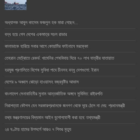
অধ্যাপক আবুল কাসেম ফজলুল হক মারা গেছেন….
বন্ধ হয়ে গেল দেশের একমাত্র সচল রাডার
কানাডাকে হারিয়ে সবার আগে কোয়ার্টার ফাইনালে মরক্কো
তেহরান মেট্রোতে রেকর্ড: খামেনির শেষবিদায় ঘিরে ৭০ লাখ যাত্রীর যাতায়াত
হরমুজ প্রণালিতে বিশেষ সুবিধা পাবে চীনসহ বন্ধু দেশগুলো: ইরান
দেশের ৯ অঞ্চলে ঝোড়ো হাওয়াসহ বজ্রবৃষ্টির আভাস
বাংলাদেশ সেনাবাহিনীর সুনাম আন্তর্জাতিক অঙ্গনে সুবিদিত: রাষ্ট্রপতি
নিরাপত্তা কৌশল যেন সরকারপ্রধানকে জনগণ থেকে দূরে ঠেলে না দেয়: প্রধানমন্ত্রী
তথ্য মন্ত্রণালয়ের বিদ্যমান আইন যুগোপযোগী করা হবে: তথ্যমন্ত্রী
২৪ ঘণ্টায় হামের উপসর্গে আরও ৭ শিশুর মৃত্যু