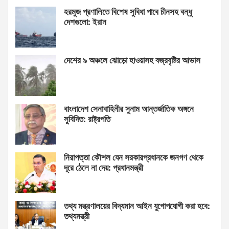
হরমুজ প্রণালিতে বিশেষ সুবিধা পাবে চীনসহ বন্ধু
দেশগুলো: ইরান
দেশের ৯ অঞ্চলে ঝোড়ো হাওয়াসহ বজ্রবৃষ্টির আভাস
বাংলাদেশ সেনাবাহিনীর সুনাম আন্তর্জাতিক অঙ্গনে
সুবিদিত: রাষ্ট্রপতি
নিরাপত্তা কৌশল যেন সরকারপ্রধানকে জনগণ থেকে
দূরে ঠেলে না দেয়: প্রধানমন্ত্রী
তথ্য মন্ত্রণালয়ের বিদ্যমান আইন যুগোপযোগী করা হবে:
তথ্যমন্ত্রী