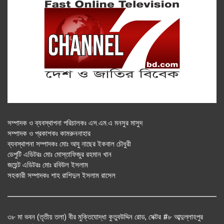
সম্পাদক ও ব্যবস্থাপনা পরিচালকঃ এস.এম.এ মনসুর মাসুদ
সম্পাদক ও প্রকাশকঃ কামরুননাহার
ব্যবস্থাপনা সম্পাদকঃ মোঃ আবু নাছের ইকবাল চৌধুরী
ডেপুটি এডিটরঃ মোঃ মোস্তাফিজুর রহমান খান
জয়েন্ট এডিটরঃ মোঃ রবিউল ইসলাম
সহকারী সম্পাদকঃ শাহ রাশিদুল ইসলাম রাসেল
৩৮ মা ভবন (তৃতীয় তলা) বীর মুক্তিযোদ্ধা কুতুবউদ্দিন রোড, সেক্টর #৮ আব্দুল্লাহপুর