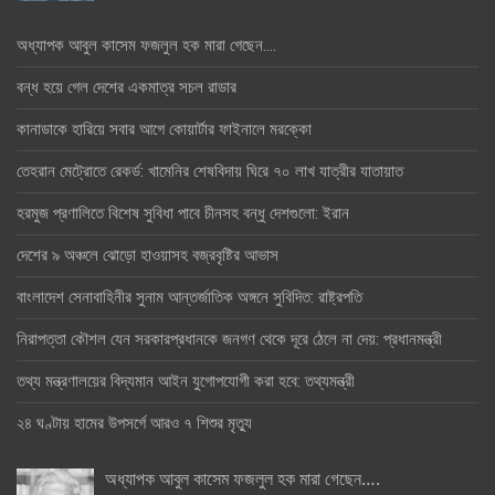
অধ্যাপক আবুল কাসেম ফজলুল হক মারা গেছেন….
বন্ধ হয়ে গেল দেশের একমাত্র সচল রাডার
কানাডাকে হারিয়ে সবার আগে কোয়ার্টার ফাইনালে মরক্কো
তেহরান মেট্রোতে রেকর্ড: খামেনির শেষবিদায় ঘিরে ৭০ লাখ যাত্রীর যাতায়াত
হরমুজ প্রণালিতে বিশেষ সুবিধা পাবে চীনসহ বন্ধু দেশগুলো: ইরান
দেশের ৯ অঞ্চলে ঝোড়ো হাওয়াসহ বজ্রবৃষ্টির আভাস
বাংলাদেশ সেনাবাহিনীর সুনাম আন্তর্জাতিক অঙ্গনে সুবিদিত: রাষ্ট্রপতি
নিরাপত্তা কৌশল যেন সরকারপ্রধানকে জনগণ থেকে দূরে ঠেলে না দেয়: প্রধানমন্ত্রী
তথ্য মন্ত্রণালয়ের বিদ্যমান আইন যুগোপযোগী করা হবে: তথ্যমন্ত্রী
২৪ ঘণ্টায় হামের উপসর্গে আরও ৭ শিশুর মৃত্যু
অধ্যাপক আবুল কাসেম ফজলুল হক মারা গেছেন….