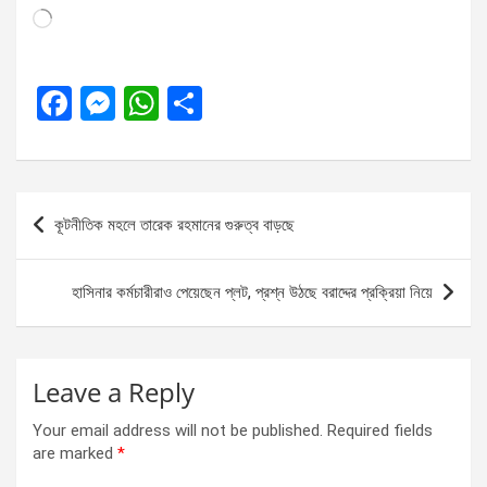
Loading…
F
M
W
S
a
es
h
h
ce
se
at
ar
b
n
s
e
Post
কূটনীতিক মহলে তারেক রহমানের গুরুত্ব বাড়ছে
o
g
A
navigation
o
er
p
হাসিনার কর্মচারীরাও পেয়েছেন প্লট, প্রশ্ন উঠছে বরাদ্দের প্রক্রিয়া নিয়ে
k
p
Leave a Reply
Your email address will not be published.
Required fields
are marked
*