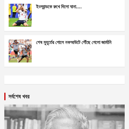
ইংল্যান্ডকে রুখে দিলো ঘানা….
শেষ মুহূর্তের গোলে নকআউটে পৌঁছে গেলো জার্মানি
সর্বশেষ খবর