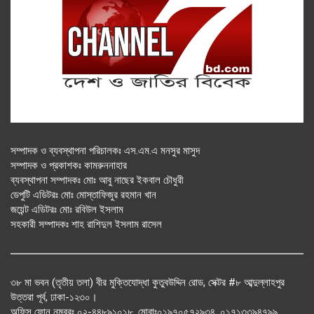
সম্পাদক ও ব্যবস্থাপনা পরিচালকঃ এস.এম.এ মনসুর মাসুদ
সম্পাদক ও প্রকাশকঃ কামরুননাহার
ব্যবস্থাপনা সম্পাদকঃ মোঃ আবু নাছের ইকবাল চৌধুরী
ডেপুটি এডিটরঃ মোঃ মোস্তাফিজুর রহমান খান
জয়েন্ট এডিটরঃ মোঃ রবিউল ইসলাম
সহকারী সম্পাদকঃ শাহ রাশিদুল ইসলাম রাসেল
৩৮ মা ভবন (তৃতীয় তলা) বীর মুক্তিযোদ্ধা কুতুবউদ্দিন রোড, সেক্টর #৮ আব্দুল্লাহপুর
উত্তরা পূর্ব, ঢাকা-১২৩০।
অফিস ফোন নম্বরঃ ০২-৪৪৮৯১০১৮, মোবাঃ০১৯৭০৫৭২৯৩৪, ০১৭১৩৩৯৪৭৯৯