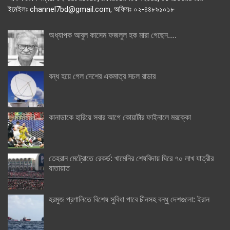
ইমেইলঃ channel7bd@gmail.com, অফিসঃ ০২-৪৪৮৯১০১৮
অধ্যাপক আবুল কাসেম ফজলুল হক মারা গেছেন….
বন্ধ হয়ে গেল দেশের একমাত্র সচল রাডার
কানাডাকে হারিয়ে সবার আগে কোয়ার্টার ফাইনালে মরক্কো
তেহরান মেট্রোতে রেকর্ড: খামেনির শেষবিদায় ঘিরে ৭০ লাখ যাত্রীর
যাতায়াত
হরমুজ প্রণালিতে বিশেষ সুবিধা পাবে চীনসহ বন্ধু দেশগুলো: ইরান