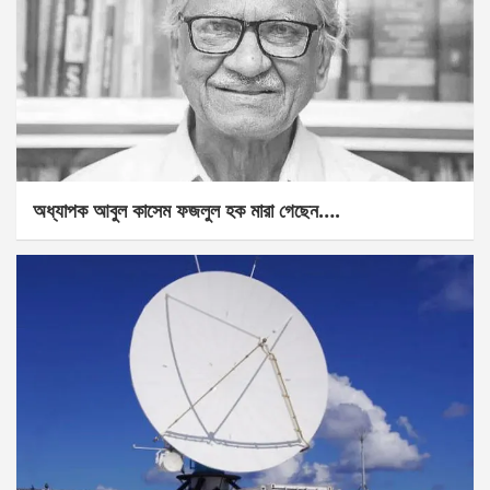
অধ্যাপক আবুল কাসেম ফজলুল হক মারা গেছেন….