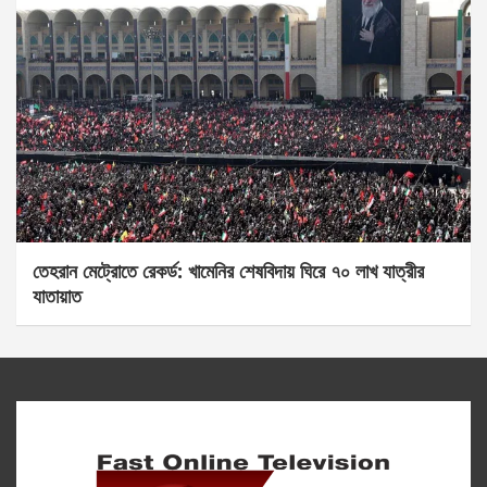
তেহরান মেট্রোতে রেকর্ড: খামেনির শেষবিদায় ঘিরে ৭০ লাখ যাত্রীর
যাতায়াত