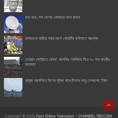
বন্ধ হয়ে গেল দেশের একমাত্র সচল রাডার
কানাডাকে হারিয়ে সবার আগে কোয়ার্টার ফাইনালে মরক্কো
তেহরান মেট্রোতে রেকর্ড: খামেনির শেষবিদায় ঘিরে ৭০ লাখ যাত্রীর
যাতায়াত
হরমুজ প্রণালিতে বিশেষ সুবিধা পাবে চীনসহ বন্ধু দেশগুলো: ইরান
Copyright © 2026
Fast Online Television – CHANNEL7BD.COM