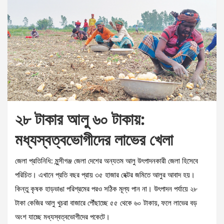
২৮ টাকার আলু ৬০ টাকায়:
মধ্যস্বত্বভোগীদের লাভের খেলা
জেলা প্রতিনিধি: মুন্সীগঞ্জ জেলা দেশের অন্যতম আলু উৎপাদনকারী জেলা হিসেবে
পরিচিত। এখানে প্রতি বছর প্রায় ৩৫ হাজার হেক্টর জমিতে আলুর আবাদ হয়।
কিন্তু কৃষক হাড়ভাঙা পরিশ্রমের পরও সঠিক মূল্য পান না। উৎপাদন পর্যায়ে ২৮
টাকা কেজির আলু খুচরা বাজারে পৌঁছাচ্ছে ৫৫ থেকে ৬০ টাকায়, ফলে লাভের বড়
অংশ যাচ্ছে মধ্যস্বত্বভোগীদের পকেটে।