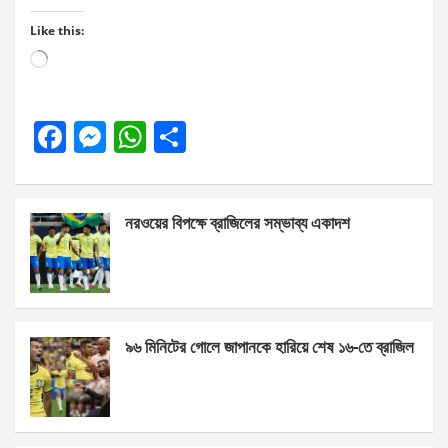
Like this:
Loading…
F
M
W
S
a
es
h
h
ce
se
at
ar
নরওয়ের বিপক্ষে ব্রাজিলের সম্ভাব্য একাদশ
b
n
s
e
o
g
A
o
er
p
k
p
৯৬ মিনিটের গোলে জাপানকে হারিয়ে শেষ ১৬-তে ব্রাজিল