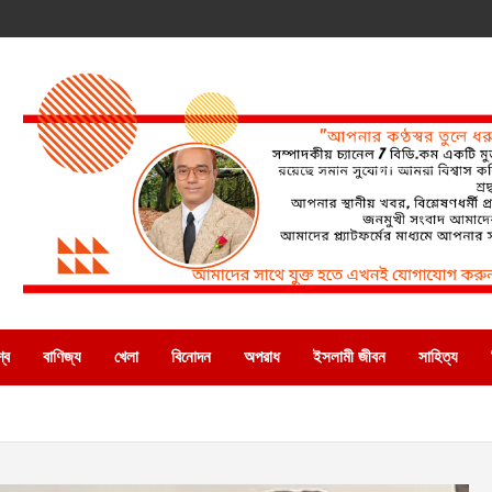
্ব
বাণিজ্য
খেলা
বিনোদন
অপরাধ
ইসলামী জীবন
সাহিত্য