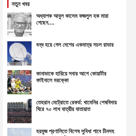
নতুন খবর
অধ্যাপক আবুল কাসেম ফজলুল হক মারা
গেছেন….
বন্ধ হয়ে গেল দেশের একমাত্র সচল রাডার
কানাডাকে হারিয়ে সবার আগে কোয়ার্টার
ফাইনালে মরক্কো
তেহরান মেট্রোতে রেকর্ড: খামেনির শেষবিদায়
ঘিরে ৭০ লাখ যাত্রীর যাতায়াত
হরমুজ প্রণালিতে বিশেষ সুবিধা পাবে চীনসহ