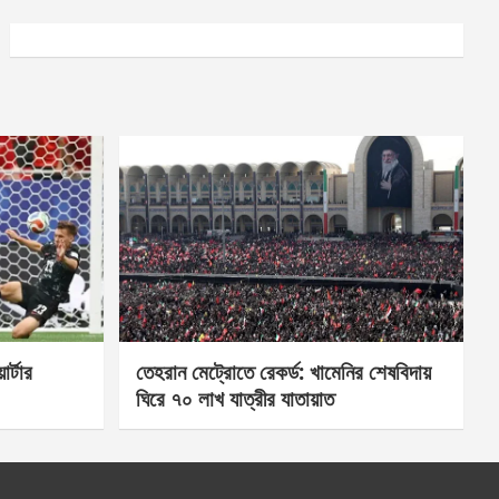
র্টার
তেহরান মেট্রোতে রেকর্ড: খামেনির শেষবিদায়
ঘিরে ৭০ লাখ যাত্রীর যাতায়াত