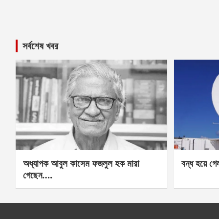
সর্বশেষ খবর
অধ্যাপক আবুল কাসেম ফজলুল হক মারা
বন্ধ হয়ে গ
গেছেন….