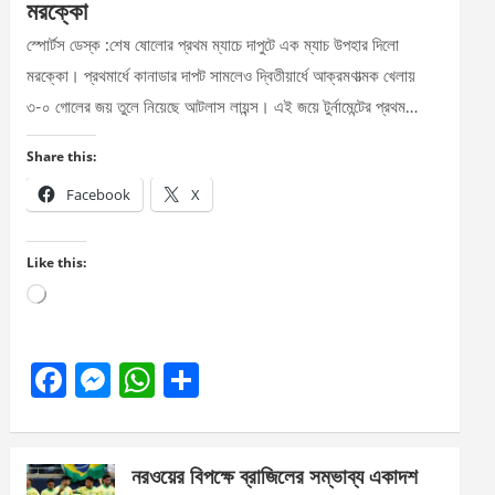
মরক্কো
স্পোর্টস ডেস্ক :শেষ ষোলোর প্রথম ম্যাচে দাপুটে এক ম্যাচ উপহার দিলো
মরক্কো। প্রথমার্ধে কানাডার দাপট সামলেও দ্বিতীয়ার্ধে আক্রমণাত্মক খেলায়
৩-০ গোলের জয় তুলে নিয়েছে আটলাস লায়ন্স। এই জয়ে টুর্নামেন্টের প্রথম…
Share this:
Facebook
X
Like this:
Loading…
F
M
W
S
a
es
h
h
ce
se
at
ar
নরওয়ের বিপক্ষে ব্রাজিলের সম্ভাব্য একাদশ
b
n
s
e