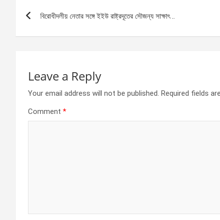
Post
o
g
A
বিরোধীদলীয় নেতার সঙ্গে ইইউ রাষ্ট্রদূতের সৌজন্য সাক্ষাৎ ..
navigation
o
er
p
k
p
Leave a Reply
Your email address will not be published.
Required fields a
Comment
*