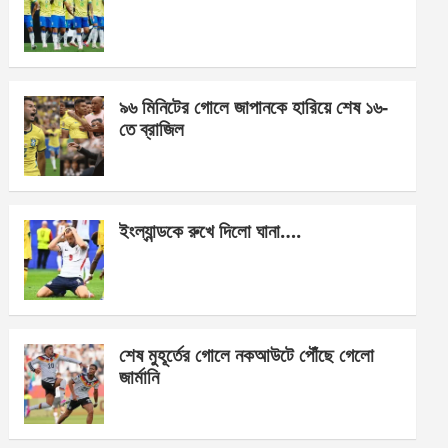
o
g
A
o
er
p
k
p
৯৬ মিনিটের গোলে জাপানকে হারিয়ে শেষ ১৬-
তে ব্রাজিল
ইংল্যান্ডকে রুখে দিলো ঘানা….
শেষ মুহূর্তের গোলে নকআউটে পৌঁছে গেলো
জার্মানি