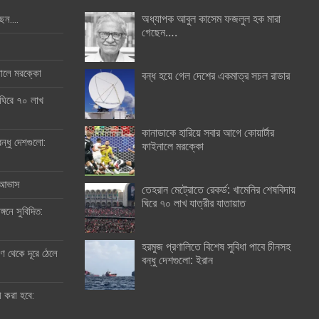
অধ্যাপক আবুল কাসেম ফজলুল হক মারা
ছেন….
গেছেন….
ইনালে মরক্কো
বন্ধ হয়ে গেল দেশের একমাত্র সচল রাডার
 ঘিরে ৭০ লাখ
কানাডাকে হারিয়ে সবার আগে কোয়ার্টার
ন্ধু দেশগুলো:
ফাইনালে মরক্কো
র আভাস
তেহরান মেট্রোতে রেকর্ড: খামেনির শেষবিদায়
ঘিরে ৭০ লাখ যাত্রীর যাতায়াত
্গনে সুবিদিত:
হরমুজ প্রণালিতে বিশেষ সুবিধা পাবে চীনসহ
 থেকে দূরে ঠেলে
বন্ধু দেশগুলো: ইরান
ী করা হবে: