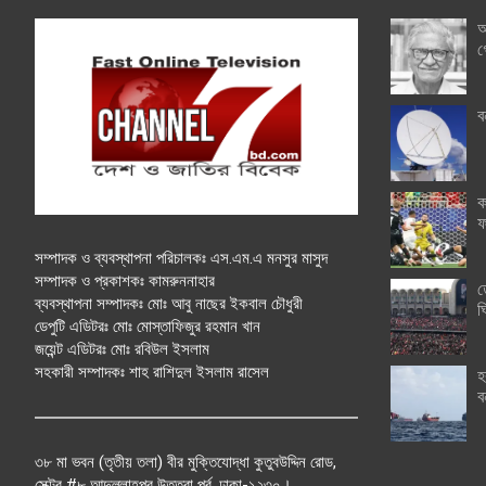
অ
গ
ব
ক
ফ
সম্পাদক ও ব্যবস্থাপনা পরিচালকঃ এস.এম.এ মনসুর মাসুদ
সম্পাদক ও প্রকাশকঃ কামরুননাহার
ত
ব্যবস্থাপনা সম্পাদকঃ মোঃ আবু নাছের ইকবাল চৌধুরী
ঘ
ডেপুটি এডিটরঃ মোঃ মোস্তাফিজুর রহমান খান
জয়েন্ট এডিটরঃ মোঃ রবিউল ইসলাম
সহকারী সম্পাদকঃ শাহ রাশিদুল ইসলাম রাসেল
হ
ব
৩৮ মা ভবন (তৃতীয় তলা) বীর মুক্তিযোদ্ধা কুতুবউদ্দিন রোড,
সেক্টর #৮ আব্দুল্লাহপুর উত্তরা পূর্ব, ঢাকা-১২৩০।