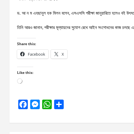
ড. আ ন ম এহছানুল হক মিলন বলেন, এসএসসি পরীক্ষা জানুয়ারিতে হলেও বই উৎসবে ক
তিনি আরও জানান, পরীক্ষার মূল্যায়নের সুযোগ রেখে আইন সংশোধনের কাজ চলছে 
Share this:
Facebook
X
Like this:
Loading…
F
M
W
S
a
es
h
h
ce
se
at
ar
b
n
s
e