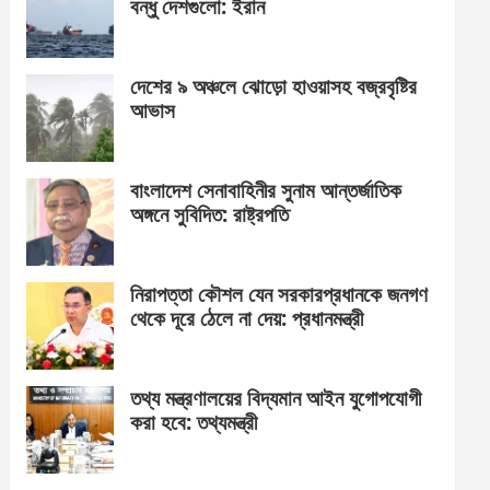
বন্ধু দেশগুলো: ইরান
দেশের ৯ অঞ্চলে ঝোড়ো হাওয়াসহ বজ্রবৃষ্টির
আভাস
বাংলাদেশ সেনাবাহিনীর সুনাম আন্তর্জাতিক
অঙ্গনে সুবিদিত: রাষ্ট্রপতি
নিরাপত্তা কৌশল যেন সরকারপ্রধানকে জনগণ
থেকে দূরে ঠেলে না দেয়: প্রধানমন্ত্রী
তথ্য মন্ত্রণালয়ের বিদ্যমান আইন যুগোপযোগী
করা হবে: তথ্যমন্ত্রী