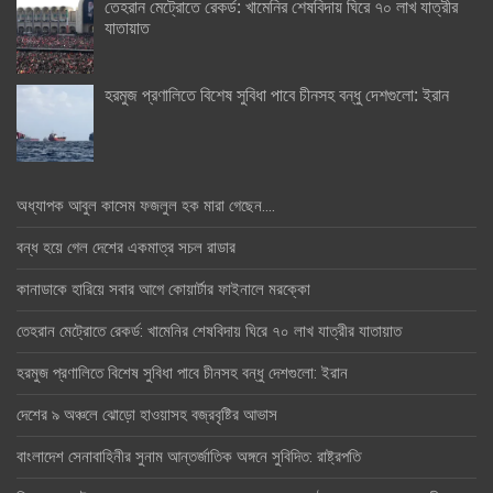
তেহরান মেট্রোতে রেকর্ড: খামেনির শেষবিদায় ঘিরে ৭০ লাখ যাত্রীর
যাতায়াত
হরমুজ প্রণালিতে বিশেষ সুবিধা পাবে চীনসহ বন্ধু দেশগুলো: ইরান
অধ্যাপক আবুল কাসেম ফজলুল হক মারা গেছেন….
বন্ধ হয়ে গেল দেশের একমাত্র সচল রাডার
কানাডাকে হারিয়ে সবার আগে কোয়ার্টার ফাইনালে মরক্কো
তেহরান মেট্রোতে রেকর্ড: খামেনির শেষবিদায় ঘিরে ৭০ লাখ যাত্রীর যাতায়াত
হরমুজ প্রণালিতে বিশেষ সুবিধা পাবে চীনসহ বন্ধু দেশগুলো: ইরান
দেশের ৯ অঞ্চলে ঝোড়ো হাওয়াসহ বজ্রবৃষ্টির আভাস
বাংলাদেশ সেনাবাহিনীর সুনাম আন্তর্জাতিক অঙ্গনে সুবিদিত: রাষ্ট্রপতি