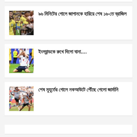
k
p
৯৬ মিনিটের গোলে জাপানকে হারিয়ে শেষ ১৬-তে ব্রাজিল
ইংল্যান্ডকে রুখে দিলো ঘানা….
শেষ মুহূর্তের গোলে নকআউটে পৌঁছে গেলো জার্মানি