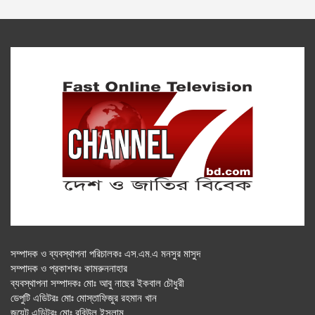
সম্পাদক ও ব্যবস্থাপনা পরিচালকঃ এস.এম.এ মনসুর মাসুদ
সম্পাদক ও প্রকাশকঃ কামরুননাহার
ব্যবস্থাপনা সম্পাদকঃ মোঃ আবু নাছের ইকবাল চৌধুরী
ডেপুটি এডিটরঃ মোঃ মোস্তাফিজুর রহমান খান
জয়েন্ট এডিটরঃ মোঃ রবিউল ইসলাম