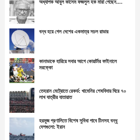
অধ্যাপক আবুল কাসেম ফজলুল হক মারা গেছেন….
বন্ধ হয়ে গেল দেশের একমাত্র সচল রাডার
কানাডাকে হারিয়ে সবার আগে কোয়ার্টার ফাইনালে
মরক্কো
তেহরান মেট্রোতে রেকর্ড: খামেনির শেষবিদায় ঘিরে ৭০
লাখ যাত্রীর যাতায়াত
হরমুজ প্রণালিতে বিশেষ সুবিধা পাবে চীনসহ বন্ধু
দেশগুলো: ইরান