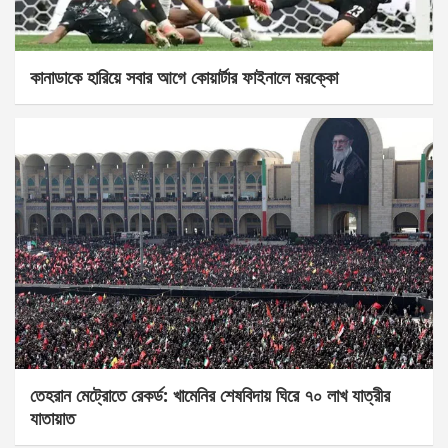
কানাডাকে হারিয়ে সবার আগে কোয়ার্টার ফাইনালে মরক্কো
তেহরান মেট্রোতে রেকর্ড: খামেনির শেষবিদায় ঘিরে ৭০ লাখ যাত্রীর
যাতায়াত