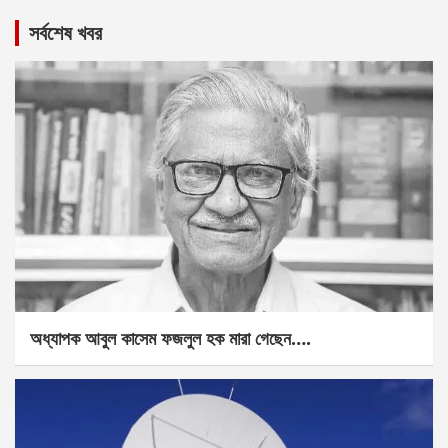
সর্বশেষ খবর
অধ্যাপক আবুল কাসেম ফজলুল হক মারা গেছেন….