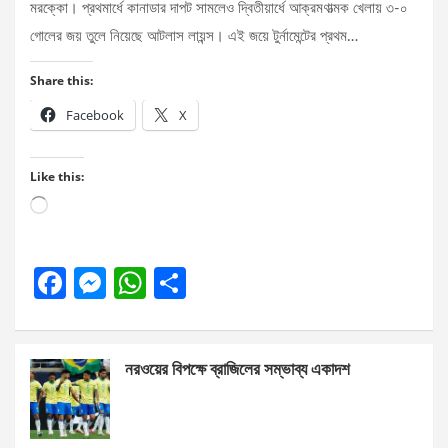
মরক্কো। প্রথমার্ধে কানাডার দাপট সামলেও দ্বিতীয়ার্ধে আক্রমণাত্মক খেলায় ৩-০
গোলের জয় তুলে নিয়েছে আটলাস লায়ন্স। এই জয়ে টুর্নামেন্টের প্রথম…
Share this:
Facebook
X
Like this:
Loading…
F
M
W
S
a
es
h
h
ce
se
at
ar
নরওয়ের বিপক্ষে ব্রাজিলের সম্ভাব্য একাদশ
b
n
s
e
o
g
A
o
er
p