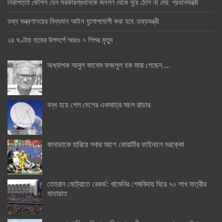
নিরাপত্তা কৌশল যেন সরকারপ্রধানকে জনগণ থেকে দূরে ঠেলে না দেয়: প্রধানমন্ত্রী
তথ্য মন্ত্রণালয়ের বিদ্যমান আইন যুগোপযোগী করা হবে: তথ্যমন্ত্রী
২৪ ঘণ্টায় হামের উপসর্গে আরও ৭ শিশুর মৃত্যু
অধ্যাপক আবুল কাসেম ফজলুল হক মারা গেছেন….
বন্ধ হয়ে গেল দেশের একমাত্র সচল রাডার
কানাডাকে হারিয়ে সবার আগে কোয়ার্টার ফাইনালে মরক্কো
তেহরান মেট্রোতে রেকর্ড: খামেনির শেষবিদায় ঘিরে ৭০ লাখ যাত্রীর
যাতায়াত