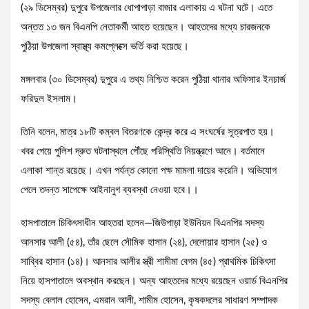
(২৯ ডিসেম্বর) দুপুরে উপজেলার ধোপাপাড়া বাজার এলাকায় এ ঘটনা ঘটে। এতে
অন্তত ১৩ জন বিএনপি নেতাকর্মী আহত হয়েছেন। আহতদের মধ্যে চারজনকে
পুঠিয়া উপজেলা স্বাস্থ্য কমপ্লেক্সে ভর্তি করা হয়েছে।
মঙ্গলবার (৩০ ডিসেম্বর) দুপুরে এ তথ্য নিশ্চিত করেন পুঠিয়া থানার অফিসার ইনচার্জ
ফরিদুল ইসলাম।
তিনি বলেন, মাত্র ১৮টি কম্বল বিতরণকে কেন্দ্র করে এ সংঘর্ষের সূত্রপাত হয়।
খবর পেয়ে পুলিশ দ্রুত ঘটনাস্থলে পৌঁছে পরিস্থিতি নিয়ন্ত্রণে আনে। বর্তমানে
এলাকা শান্ত রয়েছে। এখন পর্যন্ত কোনো পক্ষ মামলা দায়ের করেনি। অভিযোগ
পেলে তদন্ত সাপেক্ষে আইনানুগ ব্যবস্থা নেওয়া হবে।।
হাসপাতালে চিকিৎসাধীন আহতরা হলেন—জিউপাড়া ইউনিয়ন বিএনপির সদস্য
আনসার আলী (৫৪), তাঁর ছেলে সৌমিক হাসান (২৪), দেলোয়ার হাসান (২৫) ও
সাব্বির হাসান (১৪)। আনসার আলীর স্ত্রী শামীমা বেগম (৪৫) প্রাথমিক চিকিৎসা
নিয়ে হাসপাতালে অবস্থান করছেন। অন্য আহতদের মধ্যে রয়েছেন ওয়ার্ড বিএনপির
সদস্য বেলাল হোসেন, এমরান আলী, শামীম হোসেন, কৃষকদলের সাধারণ সম্পাদক