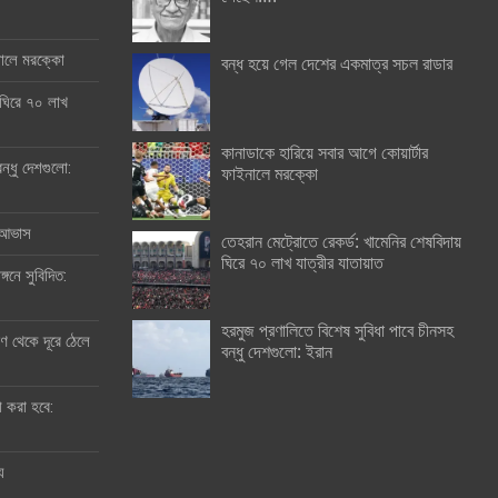
ইনালে মরক্কো
বন্ধ হয়ে গেল দেশের একমাত্র সচল রাডার
 ঘিরে ৭০ লাখ
কানাডাকে হারিয়ে সবার আগে কোয়ার্টার
ন্ধু দেশগুলো:
ফাইনালে মরক্কো
র আভাস
তেহরান মেট্রোতে রেকর্ড: খামেনির শেষবিদায়
ঘিরে ৭০ লাখ যাত্রীর যাতায়াত
্গনে সুবিদিত:
হরমুজ প্রণালিতে বিশেষ সুবিধা পাবে চীনসহ
 থেকে দূরে ঠেলে
বন্ধু দেশগুলো: ইরান
ী করা হবে:
ু