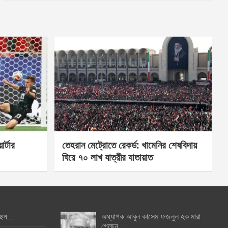
র্টার
তেহরান মেট্রোতে রেকর্ড: খামেনির শেষবিদায়
ঘিরে ৭০ লাখ যাত্রীর যাতায়াত
অধ্যাপক আবুল কাসেম ফজলুল হক মারা
ছেন….
গেছেন….