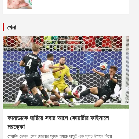
খেলা
কানাডাকে হারিয়ে সবার আগে কোয়ার্টার ফাইনালে
মরক্কো
স্পোর্টস ডেস্ক :শেষ ষোলোর প্রথম ম্যাচে দাপুটে এক ম্যাচ উপহার দিলো