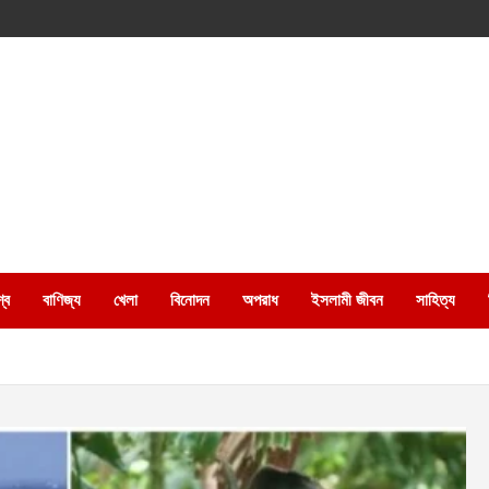
্ব
বাণিজ্য
খেলা
বিনোদন
অপরাধ
ইসলামী জীবন
সাহিত্য