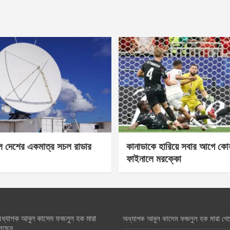
েল দেশের একমাত্র সচল রাডার
কানাডাকে হারিয়ে সবার আগে কোয়া
ফাইনালে মরক্কো
ধ্যাপক আবুল কাসেম ফজলুল হক মারা
অধ্যাপক আবুল কাসেম ফজলুল হক মারা গে
েছেন….