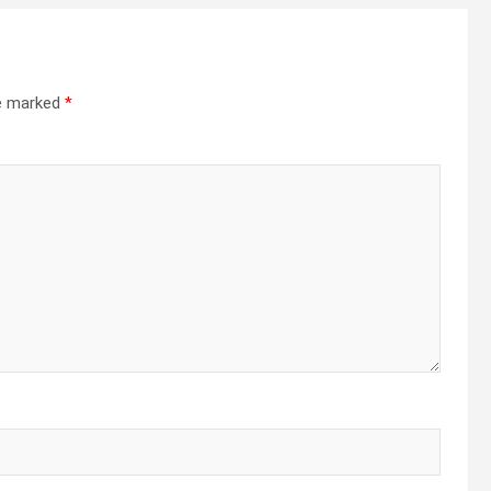
re marked
*