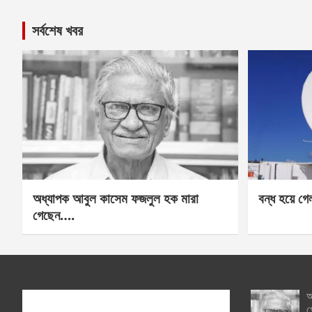
সর্বশেষ খবর
অধ্যাপক আবুল কাসেম ফজলুল হক মারা
বন্ধ হয়ে গ
গেছেন….
অ
গ