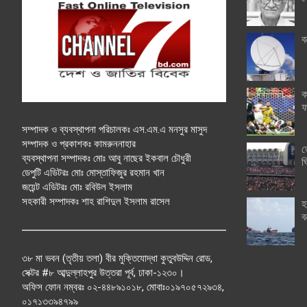
ব
ক
ফ
সম্পাদক ও ব্যবস্থাপনা পরিচালকঃ এস.এম.এ মনসুর মাসুদ
সম্পাদক ও প্রকাশকঃ কামরুননাহার
ত
ব্যবস্থাপনা সম্পাদকঃ মোঃ আবু নাছের ইকবাল চৌধুরী
ঘ
ডেপুটি এডিটরঃ মোঃ মোস্তাফিজুর রহমান খান
জয়েন্ট এডিটরঃ মোঃ রবিউল ইসলাম
সহকারী সম্পাদকঃ শাহ রাশিদুল ইসলাম রাসেল
হ
ব
৩৮ মা ভবন (তৃতীয় তলা) বীর মুক্তিযোদ্ধা কুতুবউদ্দিন রোড,
সেক্টর #৮ আব্দুল্লাহপুর উত্তরা পূর্ব, ঢাকা-১২৩০।
অফিস ফোন নম্বরঃ ০২-৪৪৮৯১০১৮, মোবাঃ০১৯৭০৫৭২৯৩৪,
০১৭১৩৩৯৪৭৯৯