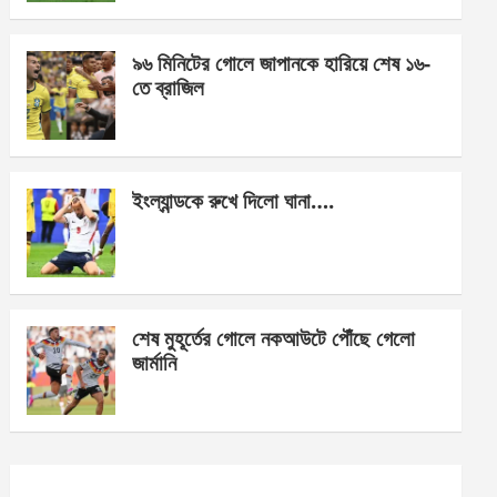
o
er
p
k
p
৯৬ মিনিটের গোলে জাপানকে হারিয়ে শেষ ১৬-
তে ব্রাজিল
ইংল্যান্ডকে রুখে দিলো ঘানা….
শেষ মুহূর্তের গোলে নকআউটে পৌঁছে গেলো
জার্মানি