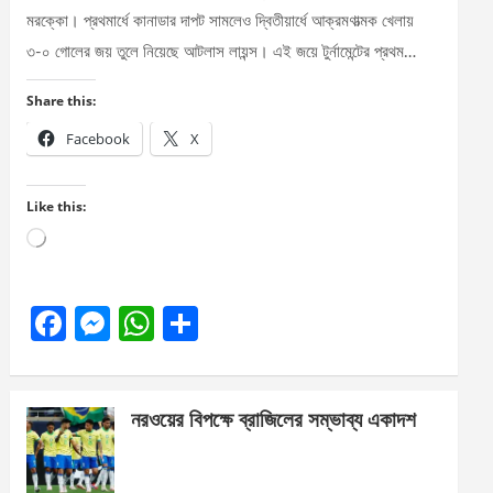
মরক্কো। প্রথমার্ধে কানাডার দাপট সামলেও দ্বিতীয়ার্ধে আক্রমণাত্মক খেলায়
৩-০ গোলের জয় তুলে নিয়েছে আটলাস লায়ন্স। এই জয়ে টুর্নামেন্টের প্রথম…
Share this:
Facebook
X
Like this:
Loading…
F
M
W
S
a
es
h
h
ce
se
at
ar
নরওয়ের বিপক্ষে ব্রাজিলের সম্ভাব্য একাদশ
b
n
s
e
o
g
A