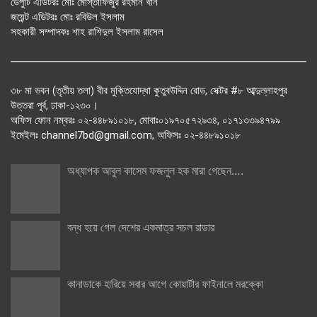
ডেপুটি এডিটরঃ মোঃ মোস্তাফিজুর রহমান খান
জয়েন্ট এডিটরঃ মোঃ রবিউল ইসলাম
সহকারী সম্পাদকঃ শাহ রাশিদুল ইসলাম রাসেল
৩৮ মা ভবন (তৃতীয় তলা) বীর মুক্তিযোদ্ধা কুতুবউদ্দিন রোড, সেক্টর #৮ আব্দুল্লাহপুর
উত্তরা পূর্ব, ঢাকা-১২৩০।
অফিস ফোন নম্বরঃ ০২-৪৪৮৯১০১৮, মোবাঃ০১৯৭০৫৭২৯৩৪, ০১৭১৩৩৯৪৭৯৯
ইমেইলঃ channel7bd@gmail.com, অফিসঃ ০২-৪৪৮৯১০১৮
অধ্যাপক আবুল কাসেম ফজলুল হক মারা গেছেন….
বন্ধ হয়ে গেল দেশের একমাত্র সচল রাডার
কানাডাকে হারিয়ে সবার আগে কোয়ার্টার ফাইনালে মরক্কো