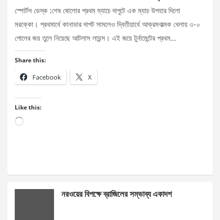
স্পোর্টস ডেস্ক :শেষ ষোলোর প্রথম ম্যাচে দাপুটে এক ম্যাচ উপহার দিলো
মরক্কো। প্রথমার্ধে কানাডার দাপট সামলেও দ্বিতীয়ার্ধে আক্রমণাত্মক খেলায় ৩-০
গোলের জয় তুলে নিয়েছে আটলাস লায়ন্স। এই জয়ে টুর্নামেন্টের প্রথম…
Share this:
Facebook
X
Like this:
Loading…
নরওয়ের বিপক্ষে ব্রাজিলের সম্ভাব্য একাদশ