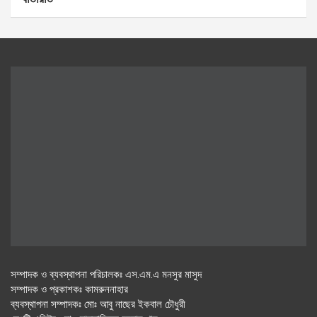
সম্পাদক ও ব্যবস্থাপনা পরিচালকঃ এস.এম.এ মনসুর মাসুদ
সম্পাদক ও প্রকাশকঃ কামরুননাহার
ব্যবস্থাপনা সম্পাদকঃ মোঃ আবু নাছের ইকবাল চৌধুরী