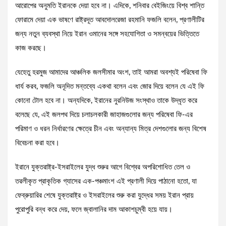
আরোপের অনুমতি ইরানকে দেয়া হবে না। এদিকে, শনিবার বেইজিংয়ে বিশ্ব শান্তি
ফোরামে দেয়া এক ভাষণে রাষ্ট্রদূত আবদোলরেজা রহমানি ফজলি বলেন, প্রণালীটির
জন্য নতুন ব্যবস্থা নিয়ে ইরান ওমানের সঙ্গে সহযোগিতা ও সমন্বয়ের ভিত্তিতে
কাজ করছে।
যেহেতু হরমুজ আমাদের আঞ্চলিক জলসীমার অংশ, তাই আমরা অবশ্যই পরিষেবা ফি
ধার্য করব, ফজলি অনূদিত মন্তব্যে একথা বলেন এবং জোর দিয়ে বলেন যে এই ফি
কোনো টোল হবে না। অন্যদিকে, ইরানের নুরনিউজ সংস্থাও তাকে উদ্ধৃত করে
বলেছে যে, এই জলপথ দিয়ে চলাচলকারী জাহাজগুলোর জন্য পরিষেবা ফি-এর
পরিমাণ ও ধরন নির্ধারণের ক্ষেত্রে চীন এবং অন্যান্য মিত্র দেশগুলোর জন্য বিশেষ
বিবেচনা করা হবে।
ইরানে যুক্তরাষ্ট্র-ইসরাইলের যুদ্ধ শুরুর আগে বিশ্বের অপরিশোধিত তেল ও
তরলীকৃত প্রাকৃতিক গ্যাসের এক-পঞ্চমাংশ এই প্রণালী দিয়ে পাঠানো হতো, যা
ফেব্রুয়ারির শেষে যুক্তরাষ্ট্র ও ইসরাইলের শুরু করা যুদ্ধের সময় ইরান প্রায়
পুরোপুরি বন্ধ করে দেয়, ফলে জ্বালানির দাম আকাশচুম্বী হয়ে যায়।