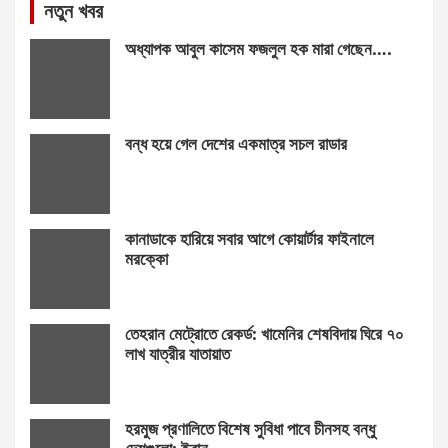
নতুন খবর
অধ্যাপক আবুল কাসেম ফজলুল হক মারা গেছেন….
বন্ধ হয়ে গেল দেশের একমাত্র সচল রাডার
কানাডাকে হারিয়ে সবার আগে কোয়ার্টার ফাইনালে
মরক্কো
তেহরান মেট্রোতে রেকর্ড: খামেনির শেষবিদায় ঘিরে ৭০
লাখ যাত্রীর যাতায়াত
হরমুজ প্রণালিতে বিশেষ সুবিধা পাবে চীনসহ বন্ধু