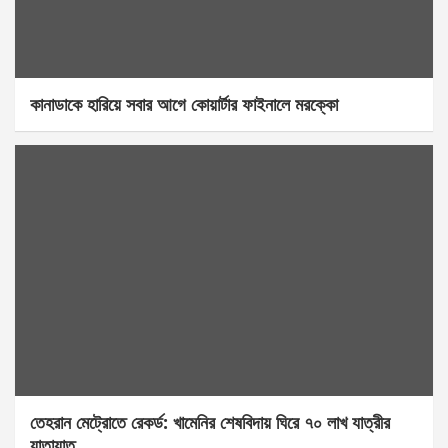
কানাডাকে হারিয়ে সবার আগে কোয়ার্টার ফাইনালে মরক্কো
তেহরান মেট্রোতে রেকর্ড: খামেনির শেষবিদায় ঘিরে ৭০ লাখ যাত্রীর
যাতায়াত