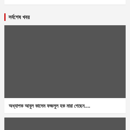
সর্বশেষ খবর
অধ্যাপক আবুল কাসেম ফজলুল হক মারা গেছেন….