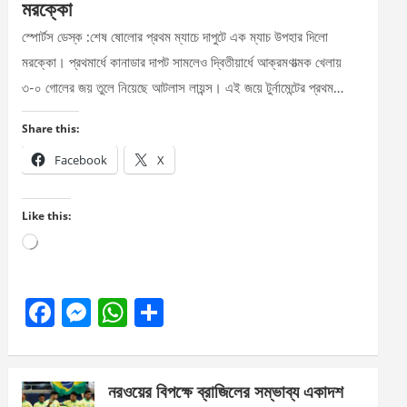
মরক্কো
স্পোর্টস ডেস্ক :শেষ ষোলোর প্রথম ম্যাচে দাপুটে এক ম্যাচ উপহার দিলো
মরক্কো। প্রথমার্ধে কানাডার দাপট সামলেও দ্বিতীয়ার্ধে আক্রমণাত্মক খেলায়
৩-০ গোলের জয় তুলে নিয়েছে আটলাস লায়ন্স। এই জয়ে টুর্নামেন্টের প্রথম…
Share this:
Facebook
X
Like this:
Loading…
F
M
W
S
a
es
h
h
ce
se
at
ar
নরওয়ের বিপক্ষে ব্রাজিলের সম্ভাব্য একাদশ
b
n
s
e