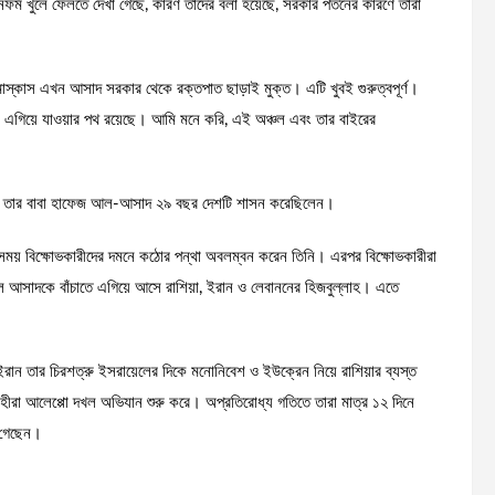
িফর্ম খুলে ফেলতে দেখা গেছে, কারণ তাদের বলা হয়েছে, সরকার পতনের কারণে তারা
াস্কাস এখন আসাদ সরকার থেকে রক্তপাত ছাড়াই মুক্ত। এটি খুবই গুরুত্বপূর্ণ।
য়েই এগিয়ে যাওয়ার পথ রয়েছে। আমি মনে করি, এই অঞ্চল এবং তার বাইরের
গে তার বাবা হাফেজ আল-আসাদ ২৯ বছর দেশটি শাসন করেছিলেন।
ই সময় বিক্ষোভকারীদের দমনে কঠোর পন্থা অবলম্বন করেন তিনি। এরপর বিক্ষোভকারীরা
র আল আসাদকে বাঁচাতে এগিয়ে আসে রাশিয়া, ইরান ও লেবাননের হিজবুল্লাহ। এতে
য়া, ইরান তার চিরশত্রু ইসরায়েলের দিকে মনোনিবেশ ও ইউক্রেন নিয়ে রাশিয়ার ব্যস্ত
োহীরা আলেপ্পো দখল অভিযান শুরু করে। অপ্রতিরোধ্য গতিতে তারা মাত্র ১২ দিনে
ে গেছেন।