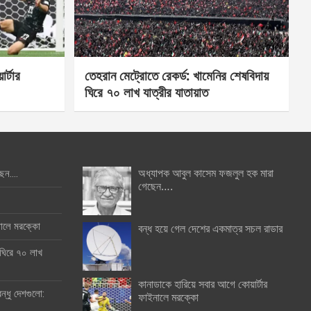
র্টার
তেহরান মেট্রোতে রেকর্ড: খামেনির শেষবিদায়
ঘিরে ৭০ লাখ যাত্রীর যাতায়াত
অধ্যাপক আবুল কাসেম ফজলুল হক মারা
ছেন….
গেছেন….
ইনালে মরক্কো
বন্ধ হয়ে গেল দেশের একমাত্র সচল রাডার
 ঘিরে ৭০ লাখ
কানাডাকে হারিয়ে সবার আগে কোয়ার্টার
ন্ধু দেশগুলো:
ফাইনালে মরক্কো