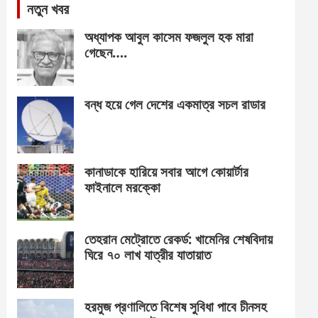
নতুন খবর
অধ্যাপক আবুল কাসেম ফজলুল হক মারা
গেছেন….
বন্ধ হয়ে গেল দেশের একমাত্র সচল রাডার
কানাডাকে হারিয়ে সবার আগে কোয়ার্টার
ফাইনালে মরক্কো
তেহরান মেট্রোতে রেকর্ড: খামেনির শেষবিদায়
ঘিরে ৭০ লাখ যাত্রীর যাতায়াত
হরমুজ প্রণালিতে বিশেষ সুবিধা পাবে চীনসহ