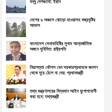
বন্ধু দেশগুলো: ইরান
দেশের ৯ অঞ্চলে ঝোড়ো হাওয়াসহ বজ্রবৃষ্টির
আভাস
বাংলাদেশ সেনাবাহিনীর সুনাম আন্তর্জাতিক
অঙ্গনে সুবিদিত: রাষ্ট্রপতি
নিরাপত্তা কৌশল যেন সরকারপ্রধানকে জনগণ
থেকে দূরে ঠেলে না দেয়: প্রধানমন্ত্রী
তথ্য মন্ত্রণালয়ের বিদ্যমান আইন যুগোপযোগী
করা হবে: তথ্যমন্ত্রী