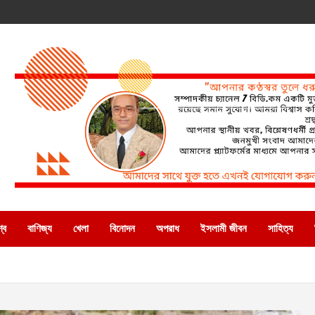
্ব
বাণিজ্য
খেলা
বিনোদন
অপরাধ
ইসলামী জীবন
সাহিত্য