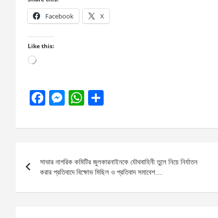
Facebook
X
Like this:
Loading…
F
M
W
S
a
es
h
h
ce
se
at
ar
b
n
s
e
Post
o
g
A
সাভার নাগরিক কমিটির জুলকারনাইনকে যৌথবাহিনী তুলে নিয়ে নির্যাতন
navigation
o
er
p
করার প্রতিবাদে বিক্ষোভ মিছিল ও প্রতিবাদ সমাবেশ…..
k
p