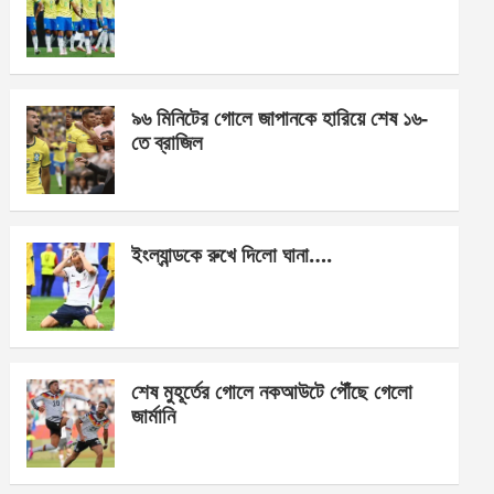
o
g
A
o
er
p
k
p
৯৬ মিনিটের গোলে জাপানকে হারিয়ে শেষ ১৬-
তে ব্রাজিল
ইংল্যান্ডকে রুখে দিলো ঘানা….
শেষ মুহূর্তের গোলে নকআউটে পৌঁছে গেলো
জার্মানি