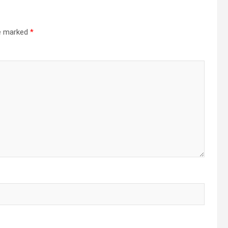
re marked
*