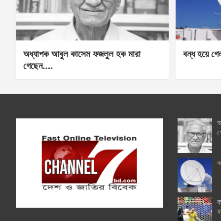
অধ্যাপক আবুল কাসেম ফজলুল হক মারা
বন্ধ হয়ে গ
গেছেন….
অ
গ
ব
ক
ফ