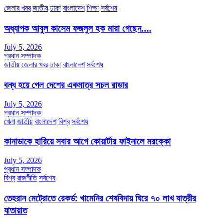
জেলার খবর
জাতীয়
ঢাকা
বাংলাদেশ
শিক্ষা
সর্বশেষ
অধ্যাপক আবুল কাসেম ফজলুল হক মারা গেছেন….
July 5, 2026
প্রধান সম্পাদক
জাতীয়
জেলার খবর
ঢাকা
বাংলাদেশ
সর্বশেষ
বন্ধ হয়ে গেল দেশের একমাত্র সচল রাডার
July 5, 2026
প্রধান সম্পাদক
খেলা
জাতীয়
বাংলাদেশ
বিশ্ব
সর্বশেষ
কানাডাকে হারিয়ে সবার আগে কোয়ার্টার ফাইনালে মরক্কো
July 5, 2026
প্রধান সম্পাদক
বিশ্ব
রাজনীতি
সর্বশেষ
তেহরান মেট্রোতে রেকর্ড: খামেনির শেষবিদায় ঘিরে ৭০ লাখ যাত্রীর
যাতায়াত