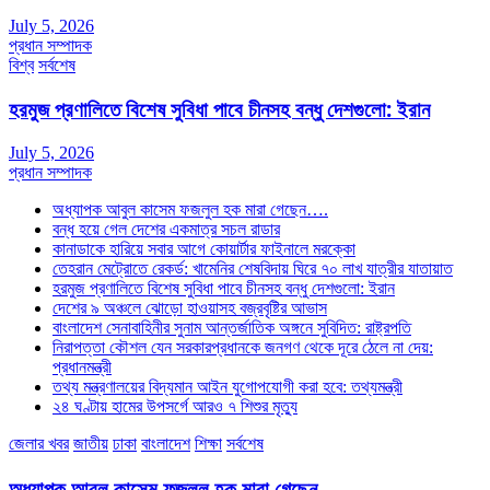
July 5, 2026
প্রধান সম্পাদক
বিশ্ব
সর্বশেষ
হরমুজ প্রণালিতে বিশেষ সুবিধা পাবে চীনসহ বন্ধু দেশগুলো: ইরান
July 5, 2026
প্রধান সম্পাদক
অধ্যাপক আবুল কাসেম ফজলুল হক মারা গেছেন….
বন্ধ হয়ে গেল দেশের একমাত্র সচল রাডার
কানাডাকে হারিয়ে সবার আগে কোয়ার্টার ফাইনালে মরক্কো
তেহরান মেট্রোতে রেকর্ড: খামেনির শেষবিদায় ঘিরে ৭০ লাখ যাত্রীর যাতায়াত
হরমুজ প্রণালিতে বিশেষ সুবিধা পাবে চীনসহ বন্ধু দেশগুলো: ইরান
দেশের ৯ অঞ্চলে ঝোড়ো হাওয়াসহ বজ্রবৃষ্টির আভাস
বাংলাদেশ সেনাবাহিনীর সুনাম আন্তর্জাতিক অঙ্গনে সুবিদিত: রাষ্ট্রপতি
নিরাপত্তা কৌশল যেন সরকারপ্রধানকে জনগণ থেকে দূরে ঠেলে না দেয়:
প্রধানমন্ত্রী
তথ্য মন্ত্রণালয়ের বিদ্যমান আইন যুগোপযোগী করা হবে: তথ্যমন্ত্রী
২৪ ঘণ্টায় হামের উপসর্গে আরও ৭ শিশুর মৃত্যু
জেলার খবর
জাতীয়
ঢাকা
বাংলাদেশ
শিক্ষা
সর্বশেষ
অধ্যাপক আবুল কাসেম ফজলুল হক মারা গেছেন….