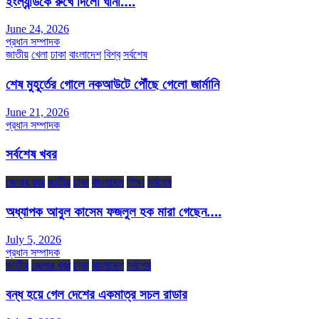
ইংল্যান্ডকে রুখে দিলো ঘানা….
June 24, 2026
প্রধান সম্পাদক
জাতীয়
খেলা
ঢাকা
বাংলাদেশ
বিশ্ব
সর্বশেষ
শেষ মুহূর্তের গোলে নকআউটে পৌঁছে গেলো জার্মানি
June 21, 2026
প্রধান সম্পাদক
সর্বশেষ খবর
জেলার খবর
জাতীয়
ঢাকা
বাংলাদেশ
শিক্ষা
সর্বশেষ
অধ্যাপক আবুল কাসেম ফজলুল হক মারা গেছেন….
July 5, 2026
প্রধান সম্পাদক
জাতীয়
জেলার খবর
ঢাকা
বাংলাদেশ
সর্বশেষ
বন্ধ হয়ে গেল দেশের একমাত্র সচল রাডার