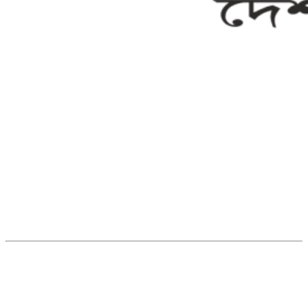
সম্পাদক ও ব্যবস্থাপনা পরিচালকঃ এস.এম.এ মনসুর মাসুদ
সম্পাদক ও প্রকাশকঃ কামরুননাহার
ব্যবস্থাপনা সম্পাদকঃ মোঃ আবু নাছের ইকবাল চৌধুরী
ডেপুটি এডিটরঃ মোঃ মোস্তাফিজুর রহমান খান
জয়েন্ট এডিটরঃ মোঃ রবিউল ইসলাম
সহকারী সম্পাদকঃ শাহ রাশিদুল ইসলাম রাসেল
৩৮ মা ভবন (তৃতীয় তলা) বীর মুক্তিযোদ্ধা কুতুবউদ্দিন রোড, সেক্টর #৮ আব্দুল্লাহপুর
উত্তরা পূর্ব, ঢাকা-১২৩০।
অফিস ফোন নম্বরঃ ০২-৪৪৮৯১০১৮, মোবাঃ০১৯৭০৫৭২৯৩৪, ০১৭১৩৩৯৪৭৯৯
ইমেইলঃ channel7bd@gmail.com, অফিসঃ ০২-৪৪৮৯১০১৮