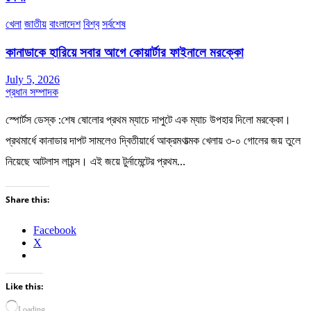
খেলা
জাতীয়
বাংলাদেশ
বিশ্ব
সর্বশেষ
কানাডাকে হারিয়ে সবার আগে কোয়ার্টার ফাইনালে মরক্কো
July 5, 2026
প্রধান সম্পাদক
স্পোর্টস ডেস্ক :শেষ ষোলোর প্রথম ম্যাচে দাপুটে এক ম্যাচ উপহার দিলো মরক্কো।
প্রথমার্ধে কানাডার দাপট সামলেও দ্বিতীয়ার্ধে আক্রমণাত্মক খেলায় ৩-০ গোলের জয় তুলে
নিয়েছে আটলাস লায়ন্স। এই জয়ে টুর্নামেন্টের প্রথম…
Share this:
Facebook
X
Like this:
Loading…