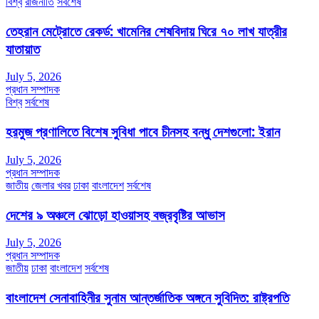
বিশ্ব
রাজনীতি
সর্বশেষ
তেহরান মেট্রোতে রেকর্ড: খামেনির শেষবিদায় ঘিরে ৭০ লাখ যাত্রীর
যাতায়াত
July 5, 2026
প্রধান সম্পাদক
বিশ্ব
সর্বশেষ
হরমুজ প্রণালিতে বিশেষ সুবিধা পাবে চীনসহ বন্ধু দেশগুলো: ইরান
July 5, 2026
প্রধান সম্পাদক
জাতীয়
জেলার খবর
ঢাকা
বাংলাদেশ
সর্বশেষ
দেশের ৯ অঞ্চলে ঝোড়ো হাওয়াসহ বজ্রবৃষ্টির আভাস
July 5, 2026
প্রধান সম্পাদক
জাতীয়
ঢাকা
বাংলাদেশ
সর্বশেষ
বাংলাদেশ সেনাবাহিনীর সুনাম আন্তর্জাতিক অঙ্গনে সুবিদিত: রাষ্ট্রপতি