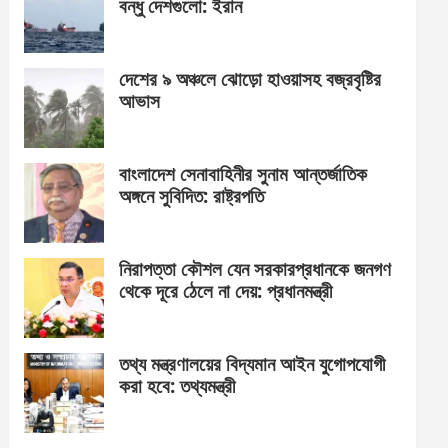
বন্ধু দেশগুলো: ইরান
দেশের ৯ অঞ্চলে ঝোড়ো হাওয়াসহ বজ্রবৃষ্টির
আভাস
বাংলাদেশ সেনাবাহিনীর সুনাম আন্তর্জাতিক
অঙ্গনে সুবিদিত: রাষ্ট্রপতি
নিরাপত্তা কৌশল যেন সরকারপ্রধানকে জনগণ
থেকে দূরে ঠেলে না দেয়: প্রধানমন্ত্রী
তথ্য মন্ত্রণালয়ের বিদ্যমান আইন যুগোপযোগী
করা হবে: তথ্যমন্ত্রী