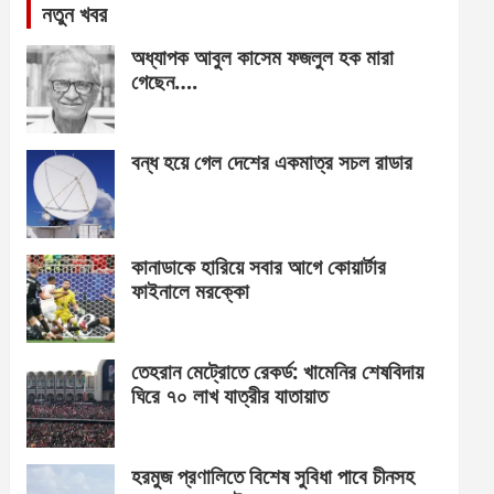
নতুন খবর
অধ্যাপক আবুল কাসেম ফজলুল হক মারা
গেছেন….
বন্ধ হয়ে গেল দেশের একমাত্র সচল রাডার
কানাডাকে হারিয়ে সবার আগে কোয়ার্টার
ফাইনালে মরক্কো
তেহরান মেট্রোতে রেকর্ড: খামেনির শেষবিদায়
ঘিরে ৭০ লাখ যাত্রীর যাতায়াত
হরমুজ প্রণালিতে বিশেষ সুবিধা পাবে চীনসহ