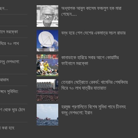
অধ্যাপক আবুল কাসেম ফজলুল হক মারা
ছেন….
গেছেন….
ইনালে মরক্কো
বন্ধ হয়ে গেল দেশের একমাত্র সচল রাডার
 ঘিরে ৭০ লাখ
কানাডাকে হারিয়ে সবার আগে কোয়ার্টার
ন্ধু দেশগুলো:
ফাইনালে মরক্কো
র আভাস
তেহরান মেট্রোতে রেকর্ড: খামেনির শেষবিদায়
ঘিরে ৭০ লাখ যাত্রীর যাতায়াত
্গনে সুবিদিত:
হরমুজ প্রণালিতে বিশেষ সুবিধা পাবে চীনসহ
 থেকে দূরে ঠেলে
বন্ধু দেশগুলো: ইরান
ী করা হবে: