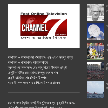
অ
গ
ব
ক
ফ
সম্পাদক ও ব্যবস্থাপনা পরিচালকঃ এস.এম.এ মনসুর মাসুদ
সম্পাদক ও প্রকাশকঃ কামরুননাহার
ত
ব্যবস্থাপনা সম্পাদকঃ মোঃ আবু নাছের ইকবাল চৌধুরী
ঘ
ডেপুটি এডিটরঃ মোঃ মোস্তাফিজুর রহমান খান
জয়েন্ট এডিটরঃ মোঃ রবিউল ইসলাম
সহকারী সম্পাদকঃ শাহ রাশিদুল ইসলাম রাসেল
হ
ব
৩৮ মা ভবন (তৃতীয় তলা) বীর মুক্তিযোদ্ধা কুতুবউদ্দিন রোড,
সেক্টর #৮ আব্দুল্লাহপুর উত্তরা পূর্ব, ঢাকা-১২৩০।