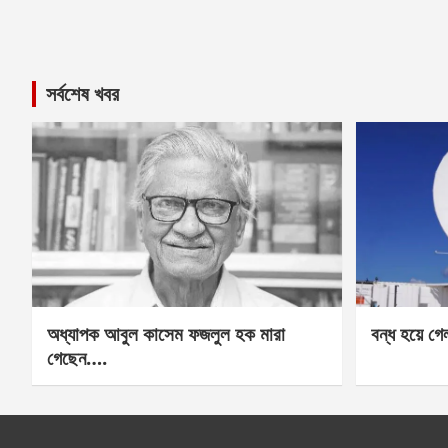
সর্বশেষ খবর
অধ্যাপক আবুল কাসেম ফজলুল হক মারা
বন্ধ হয়ে গ
গেছেন….