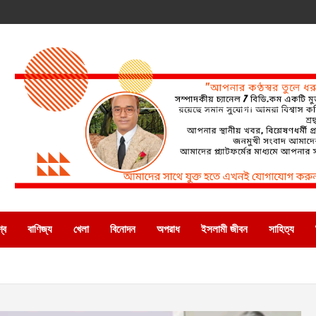
্ব
বাণিজ্য
খেলা
বিনোদন
অপরাধ
ইসলামী জীবন
সাহিত্য