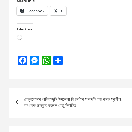
Share this:
Facebook
X
Like this:
Loading…
F
M
W
S
a
es
h
h
ce
se
at
ar
b
n
s
e
Post
o
g
A
নেত্রকোনার খালিয়াজুড়ি উপজেলা বিএনপি’র সভাপতি আঃ রউফ স্বাধীন,
navigation
o
er
p
সম্পাদক মাহবুবর রহমান কেষ্টু নির্বাচিত
k
p