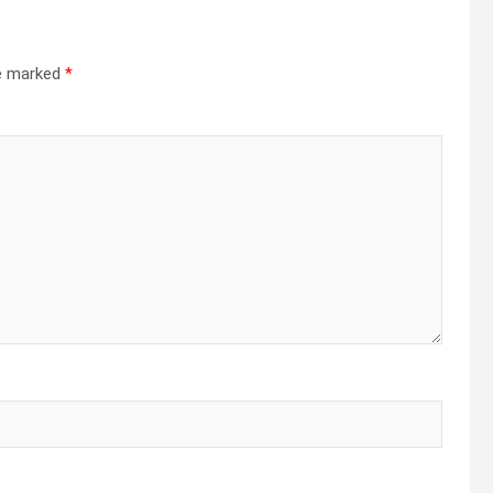
re marked
*