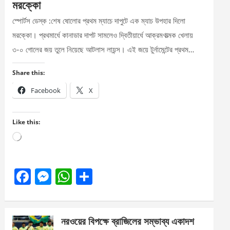
মরক্কো
স্পোর্টস ডেস্ক :শেষ ষোলোর প্রথম ম্যাচে দাপুটে এক ম্যাচ উপহার দিলো
মরক্কো। প্রথমার্ধে কানাডার দাপট সামলেও দ্বিতীয়ার্ধে আক্রমণাত্মক খেলায়
৩-০ গোলের জয় তুলে নিয়েছে আটলাস লায়ন্স। এই জয়ে টুর্নামেন্টের প্রথম…
Share this:
Facebook
X
Like this:
Loading…
F
M
W
S
a
es
h
h
ce
se
at
ar
নরওয়ের বিপক্ষে ব্রাজিলের সম্ভাব্য একাদশ
b
n
s
e