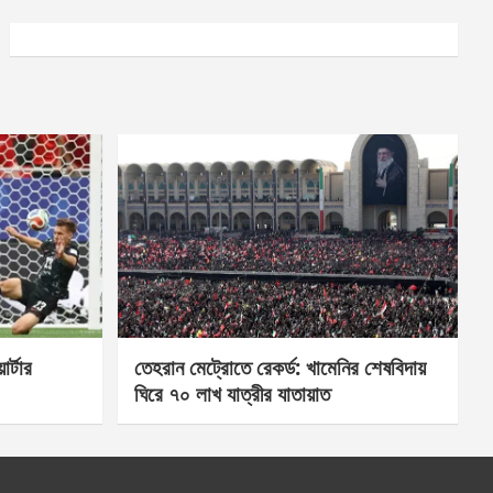
র্টার
তেহরান মেট্রোতে রেকর্ড: খামেনির শেষবিদায়
ঘিরে ৭০ লাখ যাত্রীর যাতায়াত