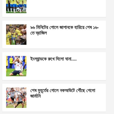
o
g
A
o
er
p
k
p
৯৬ মিনিটের গোলে জাপানকে হারিয়ে শেষ ১৬-
তে ব্রাজিল
ইংল্যান্ডকে রুখে দিলো ঘানা….
শেষ মুহূর্তের গোলে নকআউটে পৌঁছে গেলো
জার্মানি