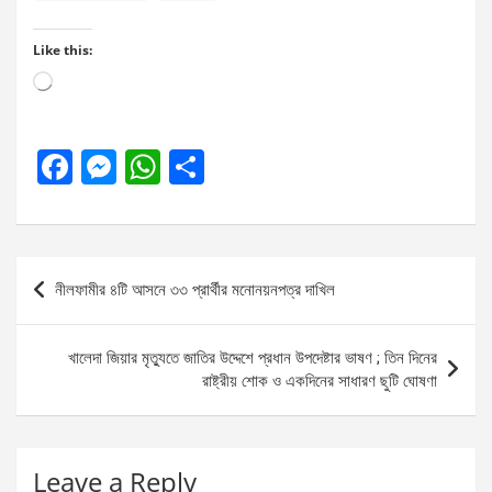
Like this:
Loading…
F
M
W
S
a
es
h
h
ce
se
at
ar
b
n
s
e
Post
নীলফামীর ৪টি আসনে ৩৩ প্রার্থীর মনোনয়নপত্র দাখিল
o
g
A
navigation
o
er
p
খালেদা জিয়ার মৃত্যুতে জাতির উদ্দেশে প্রধান উপদেষ্টার ভাষণ ; তিন দিনের
k
p
রাষ্ট্রীয় শোক ও একদিনের সাধারণ ছুটি ঘোষণা
Leave a Reply