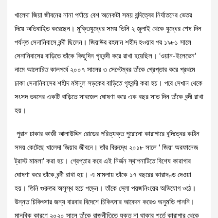
খালেদা জিয়া জীবনের নানা পর্যায়ে বেশ অনেকটা সময় বন্দিত্বের নির্যাতনের ভেতর
দিয়ে অতিবাহিত করেছেন। মুক্তিযুদ্ধের সময় তিনি ২ জুলাই থেকে যুদ্ধের শেষ দিন
পর্যন্ত সেনানিবাসে বন্দী ছিলেন। জিয়াউর রহমান শহীদ হওয়ার পর ১৯৮১ সালে
সেনানিবাসের বাড়িতে তাঁকে কিছুদিন গৃহবন্দী করে রাখা হয়েছিল। ‘ওয়ান-ইলেভেন’
নামে আলোচিত কালপর্বে ২০০৭ সালের ৩ সেপ্টেম্বর তাঁকে গ্রেপ্তার করে প্রথমে
ঢাকা সেনানিবাসের শহীদ মঈনুল সড়কের বাড়িতে গৃহবন্দী করা হয়। পরে সেখান থেকে
সংসদ ভবনের একটি বাড়িতে সাবজেল ঘোষণা করে এক বছর সাত দিন তাঁকে বন্দী রাখা
হয়।
পুরান ঢাকার কাজী আলাউদ্দিন রোডের পরিত্যক্ত পুরোনো কারাগারে বন্দিত্বের কঠিন
সময় কেটেছে খালেদা জিয়ার জীবনে। তাঁর বিরুদ্ধে ২০১৮ সালে ‘ জিয়া অরফানেজ
ট্রাস্ট মামলা’ করা হয়। গ্রেপ্তার করে এই নির্জন স্থাপনাটিতে বিশেষ কারাগার
ঘোষণা করে তাঁকে বন্দী রাখা হয়। এ মামলায় তাঁকে ১৭ বছরের কারাদণ্ড দেওয়া
হয়। তিনি গুরুতর অসুস্থ হয়ে পড়েন। তাঁকে স্লো পয়জনিংয়ের অভিযোগ ওঠে।
উন্নত চিকিৎসার জন্য বারবার বিদেশে চিকিৎসার আবেদন করেও অনুমতি পাননি।
মানবিক কারণে ২০২০ সালে তাঁকে রাজনীতিতে যুক্ত না থাকার শর্তে কারাগার থেকে