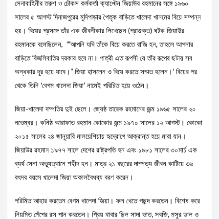
সেনাবাহিনীর তরুণ ও চৌকস কর্মকর্তা ক্যাপ্টেন জিয়াউর রহমানের সঙ্গে ১৯৬০
সালের ৫ আগস্ট দিনাজপুরের মুদিপাড়ার পৈতৃক বাড়িতে খালেদা খানমের বিয়ে সম্পন্ন
হয়। বিয়ের প্রসঙ্গে তাঁর এক জীবনীকার লিখেছেন (প্রাগুক্ত) ঘটক জিয়াউর
রহমানকে বলেছিলেন, ‘“আপনি যদি তাঁকে বিয়ে করতে রাজি হন, তাহলে আপনার
বাড়িতে বিজলিবাতির দরকার হবে না। পাত্রী এত রূপসী যে তাঁর রূপের ছটায় সব
অন্ধকার দূর হয়ে যাবে।” জিয়া হাসলেন ও বিয়ে করতে সম্মত হলেন।’ বিয়ের পর
থেকে তিনি ‘বেগম খালেদা জিয়া’ নামেই পরিচিত হয়ে ওঠেন।
জিয়া-খালেদা দম্পতির দুই ছেলে। জ্যেষ্ঠ তারেক রহমানের জন্ম ১৯৬৫ সালের ২০
নভেম্বর। কনিষ্ঠ আরাফাত রহমান কোকোর জন্ম ১৯৭০ সালের ১২ আগস্ট। কোকো
২০১৫ সালের ২৪ জানুয়ারি মালয়েশিয়ায় হৃদ্রোগে আক্রান্ত হয়ে মারা যান।
জিয়াউর রহমান ১৯৭৭ সালে দেশের রাষ্ট্রপতি হন এবং ১৯৮১ সালের ৩০মার্চ এক
ব্যর্থ সেনা অভ্যুত্থানে শহীদ হন। মাত্র ২১ বছরের দাম্পত্য জীবন কাটিয়ে ৩৬
বৎসর বয়সে খালেদা জিয়া অকালবৈধব্য বরণ করেন।
পরিমিত আহার করতেন বেগম খালেদা জিয়া। ফল খেতে পছন্দ করতেন। বিশেষ করে
নিয়মিত পেঁপের রস পান করতেন। প্রিয় খাবার ছিল সাদা ভাত, সবজি, মসুর ডাল ও