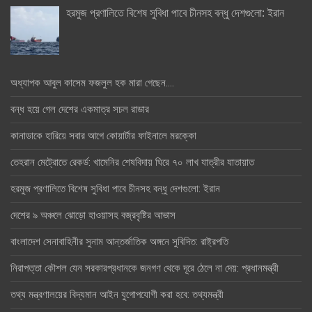
হরমুজ প্রণালিতে বিশেষ সুবিধা পাবে চীনসহ বন্ধু দেশগুলো: ইরান
অধ্যাপক আবুল কাসেম ফজলুল হক মারা গেছেন….
বন্ধ হয়ে গেল দেশের একমাত্র সচল রাডার
কানাডাকে হারিয়ে সবার আগে কোয়ার্টার ফাইনালে মরক্কো
তেহরান মেট্রোতে রেকর্ড: খামেনির শেষবিদায় ঘিরে ৭০ লাখ যাত্রীর যাতায়াত
হরমুজ প্রণালিতে বিশেষ সুবিধা পাবে চীনসহ বন্ধু দেশগুলো: ইরান
দেশের ৯ অঞ্চলে ঝোড়ো হাওয়াসহ বজ্রবৃষ্টির আভাস
বাংলাদেশ সেনাবাহিনীর সুনাম আন্তর্জাতিক অঙ্গনে সুবিদিত: রাষ্ট্রপতি
নিরাপত্তা কৌশল যেন সরকারপ্রধানকে জনগণ থেকে দূরে ঠেলে না দেয়: প্রধানমন্ত্রী
তথ্য মন্ত্রণালয়ের বিদ্যমান আইন যুগোপযোগী করা হবে: তথ্যমন্ত্রী