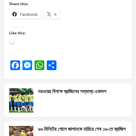
Share this:
Facebook
X
Like this:
Loading…
F
M
W
S
a
es
h
h
ce
se
at
ar
নরওয়ের বিপক্ষে ব্রাজিলের সম্ভাব্য একাদশ
b
n
s
e
o
g
A
o
er
p
k
p
৯৬ মিনিটের গোলে জাপানকে হারিয়ে শেষ ১৬-তে ব্রাজিল