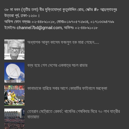
৩৮ মা ভবন (তৃতীয় তলা) বীর মুক্তিযোদ্ধা কুতুবউদ্দিন রোড, সেক্টর #৮ আব্দুল্লাহপুর
উত্তরা পূর্ব, ঢাকা-১২৩০।
অফিস ফোন নম্বরঃ ০২-৪৪৮৯১০১৮, মোবাঃ০১৯৭০৫৭২৯৩৪, ০১৭১৩৩৯৪৭৯৯
ইমেইলঃ channel7bd@gmail.com, অফিসঃ ০২-৪৪৮৯১০১৮
অধ্যাপক আবুল কাসেম ফজলুল হক মারা গেছেন….
বন্ধ হয়ে গেল দেশের একমাত্র সচল রাডার
কানাডাকে হারিয়ে সবার আগে কোয়ার্টার ফাইনালে মরক্কো
তেহরান মেট্রোতে রেকর্ড: খামেনির শেষবিদায় ঘিরে ৭০ লাখ যাত্রীর
যাতায়াত