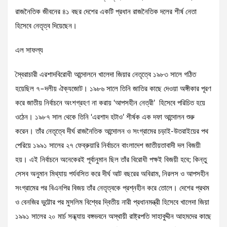
রাজনৈতিক জীবনের ৪১ বছর দেশের একটি প্রধান রাজনৈতিক দলের শীর্ষ নেতা
হিসেবে নেতৃত্ব দিয়েছেন।
এল সাফল্য
স্বৈরাচারী এরশাদবিরোধী আন্দোলনে খালেদা জিয়ার নেতৃত্বে ১৯৮৩ সালে গঠিত
হয়েছিল ৭–দলীয় ঐক্যজোট। ১৯৮৬ সালে তিনি জাতির কাছে দেওয়া অঙ্গীকার পূরণ
করে জাতীয় নির্বাচনে অংশগ্রহণ না করায় ‘আপসহীন নেত্রী’ হিসেবে পরিচিত হয়ে
ওঠেন। ১৯৮৭ সাল থেকে তিনি ‘এরশাদ হটাও’ শীর্ষক এক দফা আন্দোলন শুরু
করেন। তাঁর নেতৃত্বে দীর্ঘ রাজনৈতিক আন্দোলন ও সংগ্রামের চড়াই-উতরাইয়ের পথ
পেরিয়ে ১৯৯১ সালের ২৭ ফেব্রুয়ারি নির্বাচনে বাংলাদেশ জাতীয়তাবাদী দল বিজয়ী
হয়। এই নির্বাচনে অনেকেরই পূর্বানুমান ছিল তাঁর বিরোধী পক্ষই বিজয়ী হবে; কিন্তু
সেসব অনুমান মিথ্যায় পর্যবসিত করে দীর্ঘ আট বছরের অবিরাম, নিরলস ও আপসহীন
সংগ্রামের পর বিএনপির বিজয় তাঁর নেতৃত্বকে প্রশ্নহীন করে তোলে। দেশের প্রথম
ও বেনজির ভুট্টোর পর মুসলিম বিশ্বের দ্বিতীয় নারী প্রধানমন্ত্রী হিসেবে খালেদা জিয়া
১৯৯১ সালের ২০ মার্চ সন্ধ্যায় বঙ্গভবনে অস্থায়ী রাষ্ট্রপতি সাহাবুদ্দীন আহমদের কাছে