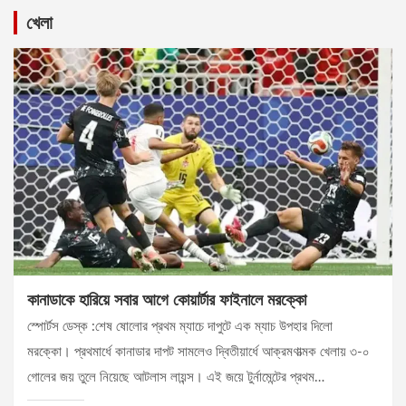
খেলা
কানাডাকে হারিয়ে সবার আগে কোয়ার্টার ফাইনালে মরক্কো
স্পোর্টস ডেস্ক :শেষ ষোলোর প্রথম ম্যাচে দাপুটে এক ম্যাচ উপহার দিলো
মরক্কো। প্রথমার্ধে কানাডার দাপট সামলেও দ্বিতীয়ার্ধে আক্রমণাত্মক খেলায় ৩-০
গোলের জয় তুলে নিয়েছে আটলাস লায়ন্স। এই জয়ে টুর্নামেন্টের প্রথম…