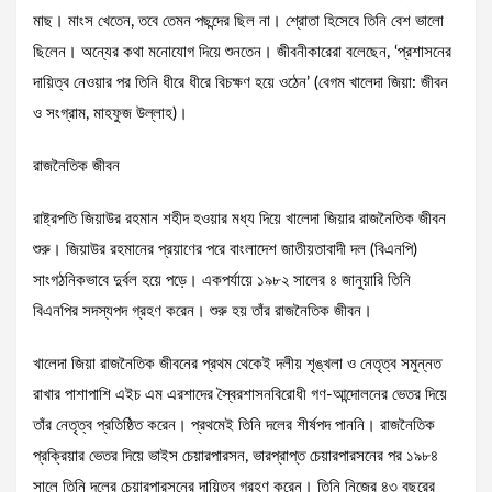
মাছ। মাংস খেতেন, তবে তেমন পছন্দের ছিল না। শ্রোতা হিসেবে তিনি বেশ ভালো
ছিলেন। অন্যের কথা মনোযোগ দিয়ে শুনতেন। জীবনীকারেরা বলেছেন, ‘প্রশাসনের
দায়িত্ব নেওয়ার পর তিনি ধীরে ধীরে বিচক্ষণ হয়ে ওঠেন’ (বেগম খালেদা জিয়া: জীবন
ও সংগ্রাম, মাহফুজ উল্লাহ)।
রাজনৈতিক জীবন
রাষ্ট্রপতি জিয়াউর রহমান শহীদ হওয়ার মধ্য দিয়ে খালেদা জিয়ার রাজনৈতিক জীবন
শুরু। জিয়াউর রহমানের প্রয়াণের পরে বাংলাদেশ জাতীয়তাবাদী দল (বিএনপি)
সাংগঠনিকভাবে দুর্বল হয়ে পড়ে। একপর্যায়ে ১৯৮২ সালের ৪ জানুয়ারি তিনি
বিএনপির সদস্যপদ গ্রহণ করেন। শুরু হয় তাঁর রাজনৈতিক জীবন।
খালেদা জিয়া রাজনৈতিক জীবনের প্রথম থেকেই দলীয় শৃঙ্খলা ও নেতৃত্ব সমুন্নত
রাখার পাশাপাশি এইচ এম এরশাদের স্বৈরশাসনবিরোধী গণ-আন্দোলনের ভেতর দিয়ে
তাঁর নেতৃত্ব প্রতিষ্ঠিত করেন। প্রথমেই তিনি দলের শীর্ষপদ পাননি। রাজনৈতিক
প্রক্রিয়ার ভেতর দিয়ে ভাইস চেয়ারপারসন, ভারপ্রাপ্ত চেয়ারপারসনের পর ১৯৮৪
সালে তিনি দলের চেয়ারপারসনের দায়িত্ব গ্রহণ করেন। তিনি নিজের ৪৩ বছরের