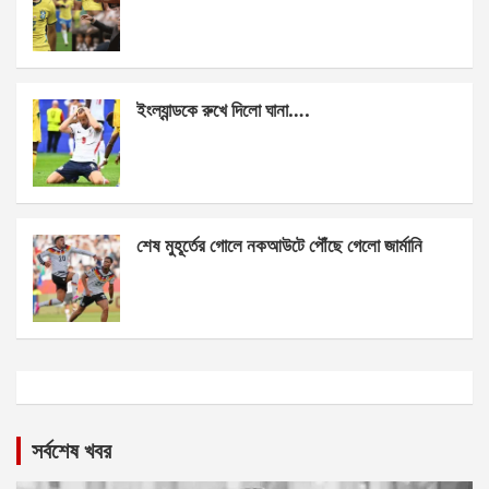
ইংল্যান্ডকে রুখে দিলো ঘানা….
শেষ মুহূর্তের গোলে নকআউটে পৌঁছে গেলো জার্মানি
সর্বশেষ খবর