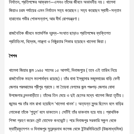
নির্যাতন, প্রতিপক্ষের আক্রমণ—এসবও তাঁদের জীবনে অভাবনীয় নয়। খালেদা
জিয়াও চরম পর্যায়ের এমন নির্যাতন সহ্য করেছেন। সহ্য করেছেন স্বামী–সন্তান
হারানোর গভীর শোকসন্তাপ, আর দীর্ঘ রোগযন্ত্রণা।
রাজনৈতিক জীবনে মতাদর্শিক দ্বন্দ্ব–সংঘাত ছাড়াও প্রতিপক্ষের ব্যক্তিগত
প্রতিহিংসা, বিদ্বেষ, লাঞ্ছনা ও নিষ্ঠুরতার শিকার হয়েছেন খালেদা জিয়া।
শৈশব
খালেদা জিয়ার জন্ম ১৯৪৫ সালের ১৫ আগস্ট, দিনাজপুরে ( তবে এই তারিখ নিয়ে
রাজনৈতিক মহলে মতপার্থক্য রয়েছে)। তাঁর বাবা ইস্কান্দার মজুমদারের বাড়ি ফেনী
জেলার পরশুরামের শ্রীপুর গ্রামে। মা তৈয়বা বেগমের জন্ম পঞ্চগড় জেলার বোদা
উপজেলার চন্দনবাড়ীতে। তাঁদের তিন মেয়ে ও দুই ছেলের মধ্যে খালেদা জিয়া তৃতীয়।
জন্মের পর তাঁর নাম রাখা হয়েছিল ‘খালেদা খানম’। অত্যন্ত সুন্দর ছিলেন বলে বাড়ির
লোকেরা তাঁকে ‘পুতুল’ বলে ডাকতেন। সেটিই তাঁর ডাকনাম হয়ে যায়। প্রাথমিক
শিক্ষা গ্রহণ করেন সেন্ট যোসেফ কনভেন্টে। পরে দিনাজপুর সরকারি স্কুল থেকে
ম্যাট্রিকুলেশন ও দিনাজপুর সুরেন্দ্রনাথ কলেজ থেকে ইন্টারমিডিয়েটে (উচ্চমাধ্যমিক)