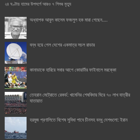
২৪ ঘণ্টায় হামের উপসর্গে আরও ৭ শিশুর মৃত্যু
অধ্যাপক আবুল কাসেম ফজলুল হক মারা গেছেন….
বন্ধ হয়ে গেল দেশের একমাত্র সচল রাডার
কানাডাকে হারিয়ে সবার আগে কোয়ার্টার ফাইনালে মরক্কো
তেহরান মেট্রোতে রেকর্ড: খামেনির শেষবিদায় ঘিরে ৭০ লাখ যাত্রীর
যাতায়াত
হরমুজ প্রণালিতে বিশেষ সুবিধা পাবে চীনসহ বন্ধু দেশগুলো: ইরান