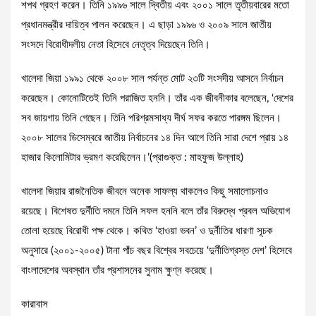
শপথ গ্রহণ করেন। তিনি ১৯৯৬ সালে দ্বিতীয় এবং ২০০১ সালে তৃতীয়বারের মতো
প্রধানমন্ত্রীর দায়িত্ব পালন করেছেন। এ ছাড়া ১৯৯৬ ও ২০০৯ সালে জাতীয়
সংসদে বিরোধীদলীয় নেতা হিসেবে নেতৃত্ব দিয়েছেন তিনি।
খালেদা জিয়া ১৯৯১ থেকে ২০০৮ সাল পর্যন্ত মোট ২৩টি সংসদীয় আসনে নির্বাচন
করেছেন। কোনোটিতেই তিনি পরাজিত হননি। তাঁর এক জীবনীকার বলেছেন, ‘দেশের
সব জায়গায় তিনি গেছেন। তিনি পরিশ্রমসাধ্য দীর্ঘ সফর করতে পারঙ্গম ছিলেন।
২০০৮ সালের ডিসেম্বরে জাতীয় নির্বাচনের ১৪ দিন আগে তিনি সারা দেশে প্রায় ১৪
হাজার কিলোমিটার ভ্রমণ করেছিলেন।’(প্রাগুক্ত : মাহফুজ উল্লাহ)
খালেদা জিয়ার রাজনৈতিক জীবনে অনেক সাফল্য থাকলেও কিছু সমালোচনাও
রয়েছে। বিশেষত দুর্নীতি দমনে তিনি সফল হননি বলে তাঁর বিরুদ্ধে প্রবল অভিযোগ
তোলা হয়েছে বিরোধী পক্ষ থেকে। কথিত ‘হাওয়া ভবন’ ও দুর্নীতির ধারণা সূচক
অনুসারে (২০০১-২০০৫) টানা পাঁচ বছর বিশ্বের সবচেয়ে ‘দুর্নীতিগ্রস্ত দেশ’ হিসেবে
বাংলাদেশের অবস্থান তাঁর প্রশাসনের সুনাম ক্ষুণ্ন করেছে।
কারাবাস