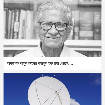
অধ্যাপক আবুল কাসেম ফজলুল হক মারা গেছেন….