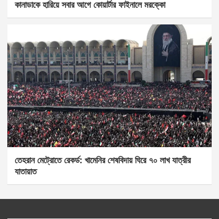
কানাডাকে হারিয়ে সবার আগে কোয়ার্টার ফাইনালে মরক্কো
তেহরান মেট্রোতে রেকর্ড: খামেনির শেষবিদায় ঘিরে ৭০ লাখ যাত্রীর
যাতায়াত