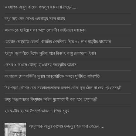
অধ্যাপক আবুল কাসেম ফজলুল হক মারা গেছেন….
বন্ধ হয়ে গেল দেশের একমাত্র সচল রাডার
কানাডাকে হারিয়ে সবার আগে কোয়ার্টার ফাইনালে মরক্কো
তেহরান মেট্রোতে রেকর্ড: খামেনির শেষবিদায় ঘিরে ৭০ লাখ যাত্রীর যাতায়াত
হরমুজ প্রণালিতে বিশেষ সুবিধা পাবে চীনসহ বন্ধু দেশগুলো: ইরান
দেশের ৯ অঞ্চলে ঝোড়ো হাওয়াসহ বজ্রবৃষ্টির আভাস
বাংলাদেশ সেনাবাহিনীর সুনাম আন্তর্জাতিক অঙ্গনে সুবিদিত: রাষ্ট্রপতি
নিরাপত্তা কৌশল যেন সরকারপ্রধানকে জনগণ থেকে দূরে ঠেলে না দেয়: প্রধানমন্ত্রী
তথ্য মন্ত্রণালয়ের বিদ্যমান আইন যুগোপযোগী করা হবে: তথ্যমন্ত্রী
২৪ ঘণ্টায় হামের উপসর্গে আরও ৭ শিশুর মৃত্যু
অধ্যাপক আবুল কাসেম ফজলুল হক মারা গেছেন….