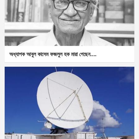
অধ্যাপক আবুল কাসেম ফজলুল হক মারা গেছেন….