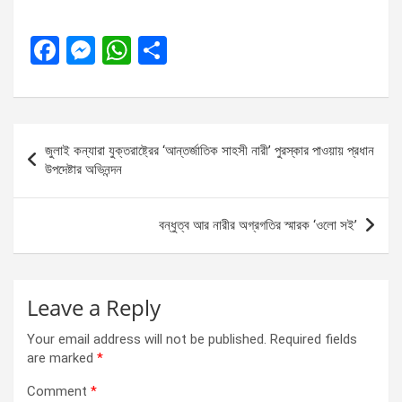
F
M
W
S
a
es
h
h
ce
se
at
ar
b
n
s
e
Post
জুলাই কন্যারা যুক্তরাষ্ট্রের ‘আন্তর্জাতিক সাহসী নারী’ পুরস্কার পাওয়ায় প্রধান
o
g
A
navigation
উপদেষ্টার অভিনন্দন
o
er
p
k
p
বন্ধুত্ব আর নারীর অগ্রগতির স্মারক ‘ওলো সই’
Leave a Reply
Your email address will not be published.
Required fields
are marked
*
Comment
*