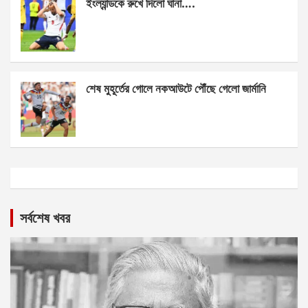
ইংল্যান্ডকে রুখে দিলো ঘানা….
শেষ মুহূর্তের গোলে নকআউটে পৌঁছে গেলো জার্মানি
সর্বশেষ খবর