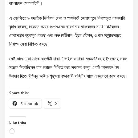
বাংলাদেশ সেনাবাহিনী।
এ প্রেক্ষিতে ৯ পদাতিক ডিভিশন ঢাকা ও পার্শ্ববর্তী জেলাসমূহে নিরাপত্তা নজরদারি
বৃদ্ধি করেছে, বিভিন্ন সময়ে শিল্পাঞ্চলের কারখানার মালিকদের সাথে শ্রমিকদের
বোঝাপড়ার ব্যবস্থা করছে এবং লঞ্চ টার্মিনাল, ট্রেন স্টেশন, ও বাস স্ট্যান্ডসমূহে
নিরাপদ সেবা নিশ্চিত করছে।
সেই সাথে ঢাকা থেকে বহির্গামী ঢাকা-টাঙ্গাইল ও ঢাকা-ময়মনসিংহ হাইওয়েসহ সকল
সড়কে নিরবচ্ছিন্ন যান চলাচল নিশ্চিত করে সকলের জন্য একটি আনন্দঘন ঈদ
উপহার দিতে বিভিন্ন আইন-শৃঙ্খলা রক্ষাকারী বাহিনীর সাথে একযোগে কাজ করছে।
Share this:
Facebook
X
Like this:
Loading…