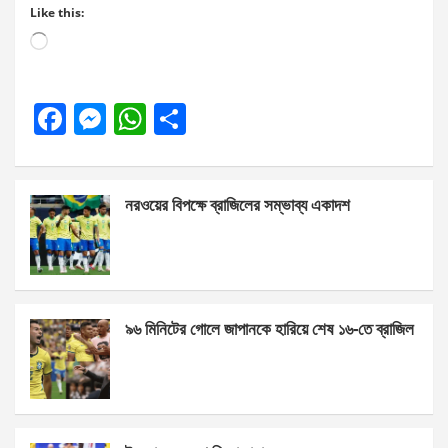
Like this:
Loading…
F
M
W
S
a
es
h
h
ce
se
at
ar
নরওয়ের বিপক্ষে ব্রাজিলের সম্ভাব্য একাদশ
b
n
s
e
o
g
A
o
er
p
k
p
৯৬ মিনিটের গোলে জাপানকে হারিয়ে শেষ ১৬-তে ব্রাজিল