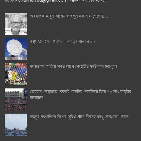
অধ্যাপক আবুল কাসেম ফজলুল হক মারা গেছেন….
বন্ধ হয়ে গেল দেশের একমাত্র সচল রাডার
কানাডাকে হারিয়ে সবার আগে কোয়ার্টার ফাইনালে মরক্কো
তেহরান মেট্রোতে রেকর্ড: খামেনির শেষবিদায় ঘিরে ৭০ লাখ যাত্রীর
যাতায়াত
হরমুজ প্রণালিতে বিশেষ সুবিধা পাবে চীনসহ বন্ধু দেশগুলো: ইরান