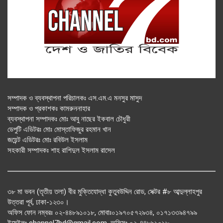
সম্পাদক ও ব্যবস্থাপনা পরিচালকঃ এস.এম.এ মনসুর মাসুদ
সম্পাদক ও প্রকাশকঃ কামরুননাহার
ব্যবস্থাপনা সম্পাদকঃ মোঃ আবু নাছের ইকবাল চৌধুরী
ডেপুটি এডিটরঃ মোঃ মোস্তাফিজুর রহমান খান
জয়েন্ট এডিটরঃ মোঃ রবিউল ইসলাম
সহকারী সম্পাদকঃ শাহ রাশিদুল ইসলাম রাসেল
৩৮ মা ভবন (তৃতীয় তলা) বীর মুক্তিযোদ্ধা কুতুবউদ্দিন রোড, সেক্টর #৮ আব্দুল্লাহপুর
উত্তরা পূর্ব, ঢাকা-১২৩০।
অফিস ফোন নম্বরঃ ০২-৪৪৮৯১০১৮, মোবাঃ০১৯৭০৫৭২৯৩৪, ০১৭১৩৩৯৪৭৯৯
ইমেইলঃ channel7bd@gmail.com, অফিসঃ ০২-৪৪৮৯১০১৮