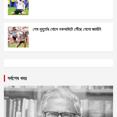
শেষ মুহূর্তের গোলে নকআউটে পৌঁছে গেলো জার্মানি
সর্বশেষ খবর