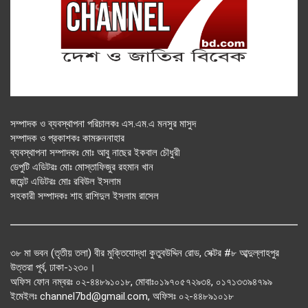
সম্পাদক ও ব্যবস্থাপনা পরিচালকঃ এস.এম.এ মনসুর মাসুদ
সম্পাদক ও প্রকাশকঃ কামরুননাহার
ব্যবস্থাপনা সম্পাদকঃ মোঃ আবু নাছের ইকবাল চৌধুরী
ডেপুটি এডিটরঃ মোঃ মোস্তাফিজুর রহমান খান
জয়েন্ট এডিটরঃ মোঃ রবিউল ইসলাম
সহকারী সম্পাদকঃ শাহ রাশিদুল ইসলাম রাসেল
৩৮ মা ভবন (তৃতীয় তলা) বীর মুক্তিযোদ্ধা কুতুবউদ্দিন রোড, সেক্টর #৮ আব্দুল্লাহপুর
উত্তরা পূর্ব, ঢাকা-১২৩০।
অফিস ফোন নম্বরঃ ০২-৪৪৮৯১০১৮, মোবাঃ০১৯৭০৫৭২৯৩৪, ০১৭১৩৩৯৪৭৯৯
ইমেইলঃ channel7bd@gmail.com, অফিসঃ ০২-৪৪৮৯১০১৮