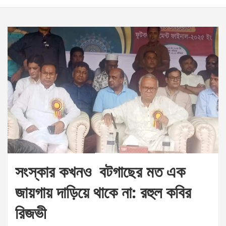
সংস্কার কখনও বটগাছের মত এক
জায়গায় দাড়িয়ে থাকে না: রহুল কবির
রিজভী