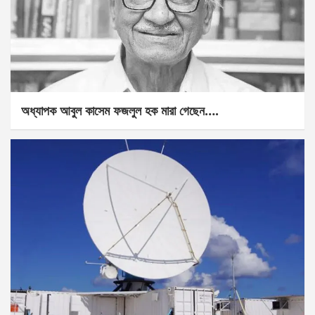
অধ্যাপক আবুল কাসেম ফজলুল হক মারা গেছেন….