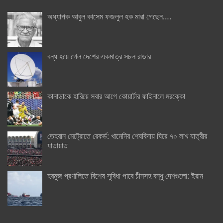
অধ্যাপক আবুল কাসেম ফজলুল হক মারা গেছেন….
বন্ধ হয়ে গেল দেশের একমাত্র সচল রাডার
কানাডাকে হারিয়ে সবার আগে কোয়ার্টার ফাইনালে মরক্কো
তেহরান মেট্রোতে রেকর্ড: খামেনির শেষবিদায় ঘিরে ৭০ লাখ যাত্রীর
যাতায়াত
হরমুজ প্রণালিতে বিশেষ সুবিধা পাবে চীনসহ বন্ধু দেশগুলো: ইরান