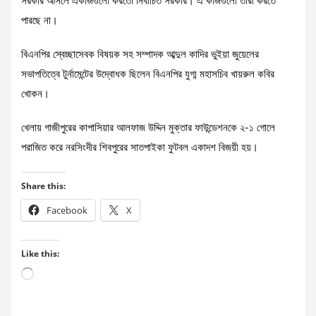
সরকার আসলে একাজগুলো করতো নির্বাচিত সরকার। এ কাজগুলো তারা করতে
পারছে না।
বিএনপির স্বেচ্ছাসেবক বিষয়ক সহ সম্পাদক আব্দুল কাদির ভুইয়া জুয়েলের
সভাপতিত্বে টুর্নামেন্টের উদ্বোধক ছিলেন বিএনপির যুগ্ম মহাসচিব খায়রুল কবির
খোকন।
খেলায় গাজীপুরের কাপাসিয়ার আলফাজ উদ্দিন মুক্তার ফাউন্ডেশনকে ২-১ গোলে
পরাজিত করে নরসিংদীর শিবপুরের সাতপাইকা ফুটবল একাদশ বিজয়ী হয়।
Share this:
Facebook
X
Like this:
Loading…