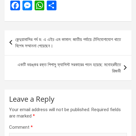
F
M
W
S
a
es
h
h
ce
se
at
ar
b
n
s
e
Post
কেন্দুয়াবাসির গর্ব ড. এ এইচ এম কামাল: জাতীয় পর্যায়ে টেলিযোগাযোগ খাতে
o
g
A
navigation
বিশেষ সম্মাননা পেয়েছেন।
o
er
p
k
p
একটি ভয়ঙ্কর রক্ত পিপাসু ফ্যাসিস্ট সরকারের পতন হয়েছে: মনোহরদীতে
রিজভী
Leave a Reply
Your email address will not be published.
Required fields
are marked
*
Comment
*