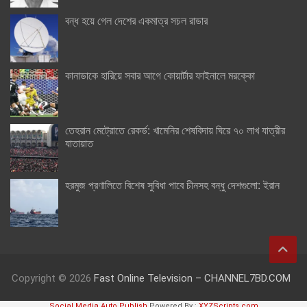
বন্ধ হয়ে গেল দেশের একমাত্র সচল রাডার
কানাডাকে হারিয়ে সবার আগে কোয়ার্টার ফাইনালে মরক্কো
তেহরান মেট্রোতে রেকর্ড: খামেনির শেষবিদায় ঘিরে ৭০ লাখ যাত্রীর
যাতায়াত
হরমুজ প্রণালিতে বিশেষ সুবিধা পাবে চীনসহ বন্ধু দেশগুলো: ইরান
Copyright © 2026
Fast Online Television – CHANNEL7BD.COM
Social Media Auto Publish
Powered By :
XYZScripts.com