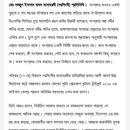
মোঃ তাজুল ইসলাম বাদল মনোহরদী (নরসিংদী) প্রতিনিধি।
সংস্কার কখনও একটা
পুরনো ৪ শত বছরের বটগাছের মত এক জায়গায় দাড়িয়ে থাকে না উল্লেখ করে
বিএনপির সিনিয়র যুগ্ম মহাসচিব রহুল কবির রিজভী বলেছেন, সংস্কার পদ্মা নদীর
পানির মতো, মেঘনা নদীর পানির মতো, বঙ্গোপসাগরের সাগরের স্রোতের মত সংস্কার
এগিয়ে চলে। যুগে যুগে এবং সময়ে সময়ে জনগণের প্রয়োজন অনুযায়ী সংস্কারের
স্রোত অব্যাহত থাকে। সংস্কার একটি নির্দিষ্ট সময়ের জন্য নয়। কবে সংস্কার
শেষ করবেন, কী সংস্কার করবেন, সেটা কবে হবে, সে কথাগুলো আপনি কিছু বলছেন
না। কখন সংস্কার শেষ করবেন, কখন নির্বাচন হবে সেটা জনগণ জানতে চায়।
শনিবার (১৭ মে) বিকালে নরসিংদীর মনোহরদীর হাতিরদিয়া ছাদত আলী আদর্শ উচ্চ
বিদ্যালয় মাঠে আরাফাত রহমান কোকো স্মৃতি গোল্ডকাপ ফুটবল টুর্নামেন্ট ২০২৫ এর
ফাইনাল খেলায় প্রধান অতিথির বক্তব্যে এসব কথা বলেন।
তিনি আরও বলেন, নির্বাচিত সরকার থাকলে যে কাজগুলো করতে পারতো, সে
কাজগুলো আটকে আছে। শেয়ার বাজার অত্যন্ত নাজুক অবস্থা, নিতপণ্য এর দাম
হুহু করে বাড়ছে, কোরবানীর আগে মসলার দাম বেড়ে গেছে। আজকে জবাবদিহি মূলক