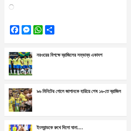
Loading…
F
M
W
S
a
es
h
h
ce
se
at
ar
নরওয়ের বিপক্ষে ব্রাজিলের সম্ভাব্য একাদশ
b
n
s
e
o
g
A
o
er
p
k
p
৯৬ মিনিটের গোলে জাপানকে হারিয়ে শেষ ১৬-তে ব্রাজিল
ইংল্যান্ডকে রুখে দিলো ঘানা….