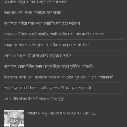
অধ্যাপক আবুল কাসেম ফজলুল হক মারা গেছেন….
বন্ধ হয়ে গেল দেশের একমাত্র সচল রাডার
কানাডাকে হারিয়ে সবার আগে কোয়ার্টার ফাইনালে মরক্কো
তেহরান মেট্রোতে রেকর্ড: খামেনির শেষবিদায় ঘিরে ৭০ লাখ যাত্রীর যাতায়াত
হরমুজ প্রণালিতে বিশেষ সুবিধা পাবে চীনসহ বন্ধু দেশগুলো: ইরান
দেশের ৯ অঞ্চলে ঝোড়ো হাওয়াসহ বজ্রবৃষ্টির আভাস
বাংলাদেশ সেনাবাহিনীর সুনাম আন্তর্জাতিক অঙ্গনে সুবিদিত: রাষ্ট্রপতি
নিরাপত্তা কৌশল যেন সরকারপ্রধানকে জনগণ থেকে দূরে ঠেলে না দেয়: প্রধানমন্ত্রী
তথ্য মন্ত্রণালয়ের বিদ্যমান আইন যুগোপযোগী করা হবে: তথ্যমন্ত্রী
২৪ ঘণ্টায় হামের উপসর্গে আরও ৭ শিশুর মৃত্যু
অধ্যাপক আবুল কাসেম ফজলুল হক মারা গেছেন….