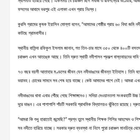
স্থাপনাও হারিয়ে গেছে। একসময় যে চরাঞ্চল ছিল সবজি ও রবিশস্যের ভাণ্ডার, আজ 
ফসলের আবাদে ভরপুর এই এলাকা এখন প্রায় নিঃস্ব।
কুরসি গ্রামের কৃষক ইয়াসিন মোল্লা বলেন, “আমাদের গোষ্ঠীর প্রায় ৬০ বিঘা জম
কাটছে গ্রামবাসীর।
স্থানীয় বাসিন্দা রফিকুল ইসলাম জানান, গত তিন-চার মাসে ৩৫০ থেকে ৪০০টি বসতঘর
চরাঞ্চল এখন আতঙ্কে আছে। তিনি দ্রুত স্থায়ী নদীশাসন প্রকল্প বাস্তবায়নের দাব
৭৩ বছর বয়সী আতাহার মণ্ডলের জীবন যেন নদীভাঙনের জীবন্ত ইতিহাস। তিনি বলেন,
ভয়াবহ। চোখের সামনে সব শেষ হয়ে যাচ্ছে। কেউ আমাদের পাশে নেই। আমরা এখন কো
নদীভাঙনের থাবা এবার পৌঁছে গেছে শিক্ষাঙ্গনেও। সদিয়া দেওয়ানতলা সংকরহাটি উচ্চ ব
দূরে ভাঙন। এর পাশাপাশি পাঁচটি সরকারি প্রাথমিক বিদ্যালয়ও ঝুঁকিতে রয়েছে। দ্রুত 
“আমরা কি শুধু হারাতেই জন্মেছি?” প্রশ্ন তুলে স্থানীয় শিক্ষক শিশির আহম্মেদ ও 
সব নদীতে হারিয়ে যাচ্ছে। সরকার দ্রুত ব্যবস্থা না নিলে পুরো চরাঞ্চল মানচিত্র থ