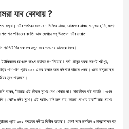
‘আমরা যাব কোথায় ?
া যমুনা। নদীর গর্জনের সঙ্গে যেন মিলিয়ে যাচ্ছে চরাঞ্চলের যাচ্ছে মানুষের হাসি, স্বপ্ন
 শত শত পরিবারের বসতি, আজ সেখানে শুধু উত্তাল নদীর স্রোত।
খন প্রতিটি দিন শুরু হয় নতুন করে ভাঙনের আতঙ্ক নিয়ে।
া ইউনিয়নের চরাঞ্চলে ভাঙন ভয়াবহ রূপ নিয়েছে। বর্ষা মৌসুম শুরুর আগেই শ্রীপুর,
সতবাড়ির পাশাপাশি প্রায় ৬০০ একর ফসলি জমি নদীগর্ভে হারিয়ে গেছে। এতে অন্তত ছয়
যয়ের মুখে পড়েছেন।
ঠে তিনি বলেন, “আমার এই জীবনে সুখের দেখা পেলাম না। সারাজীবন কষ্ট করেছি। এখন
ে থাকি। সেটাও নদীর মুখে। এই ঘরটাও যদি চলে যায়, আমরা কোথায় যাব?” তার চোখের
য়টি গ্রামের প্রায় ৩০০ বসতঘর নদীতে বিলীন হয়েছে। একই সঙ্গে মসজিদ ও মাদ্রাসাসহ বহু