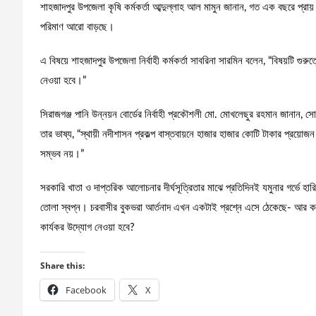
শাহজাদপুর উপজেলা কৃষি কর্মকর্তা আব্দুল্লাহ আল মামুন জানান, গত এক বছরে প্রায
পরিমাণ আরো বাড়ছে।
এ বিষয়ে শাহজাদপুর উপজেলা নির্বাহী কর্মকর্তা সাবরিনা সারমিন বলেন, “বিষয়টি গুরুত্
নেওয়া হবে।”
সিরাজগঞ্জ পানি উন্নয়ন বোর্ডের নির্বাহী প্রকৌশলী মো. মোখলেছুর রহমান জানান, 
তার ভাষ্য, “স্থায়ী নদীশাসন প্রকল্প বাস্তবায়নে হাজার হাজার কোটি টাকার প্রয়োজন
সম্ভব নয়।”
সরকারি খাতা ও দাপ্তরিক আলোচনার দীর্ঘসূত্রিতার মাঝে প্রতিদিনই যমুনার গর্ভে হারি
তোলা স্বপ্ন। চরবাসীর বুকভরা আর্তনাদ এখন একটাই প্রশ্নে এসে ঠেকেছে- আর কত
কার্যকর উদ্যোগ নেওয়া হবে?
Share this:
Facebook
X