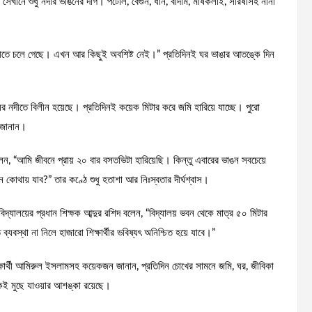
সেখানে শুধু নদীর ভাঙনের দাগ। পটোল, বেগুন, ধান, বাদাম, মাষকলাই, সরিষাসহ নানা
ি নদীতে চলে গেছে। এখন আর কিছুই অবশিষ্ট নেই।” প্রতিদিনই ঘর ভাঙার আতঙ্কে দিন
 নদীতে বিলীন হয়েছে। প্রতিদিনই কয়েক মিটার করে জমি হারিয়ে যাচ্ছে। পুরো
ি জানান।
 “আমি জীবনে প্রায় ২০ বার বসতভিটা হারিয়েছি। কিন্তু এবারের ভাঙন সবচেয়ে
থায় যাব?” তার কণ্ঠে শুধু হতাশা আর নিঃস্বতার দীর্ঘশ্বাস।
িদ্যালয়ের প্রধান শিক্ষক আব্দুর রশিদ বলেন, “বিদ্যালয় ভবন থেকে মাত্র ৫০ মিটার
ব্যবস্থা না নিলে হাজারো শিক্ষার্থীর ভবিষ্যৎ অনিশ্চিত হয়ে যাবে।”
শিক্ষার্থী আমিরুল ইসলামসহ কয়েকজন জানান, প্রতিদিন চোখের সামনে জমি, ঘর, জীবিকা
েকেই মুছে যাওয়ার আশঙ্কা রয়েছে।