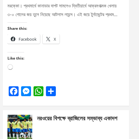
মরক্কো। প্রথমার্ধে কানাডার দাপট সামলেও দ্বিতীয়ার্ধে আক্রমণাত্মক খেলায়
৩-০ গোলের জয় তুলে নিয়েছে আটলাস লায়ন্স। এই জয়ে টুর্নামেন্টের প্রথম…
Share this:
Facebook
X
Like this:
Loading…
F
M
W
S
a
es
h
h
ce
se
at
ar
নরওয়ের বিপক্ষে ব্রাজিলের সম্ভাব্য একাদশ
b
n
s
e
o
g
A