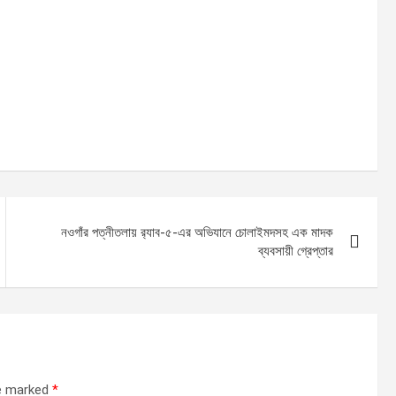
নওগাঁর পত্নীতলায় র‍্যাব-৫-এর অভিযানে চোলাইমদসহ এক মাদক
ব্যবসায়ী গ্রেপ্তার
re marked
*