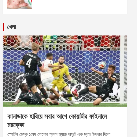
খেলা
কানাডাকে হারিয়ে সবার আগে কোয়ার্টার ফাইনালে
মরক্কো
স্পোর্টস ডেস্ক :শেষ ষোলোর প্রথম ম্যাচে দাপুটে এক ম্যাচ উপহার দিলো