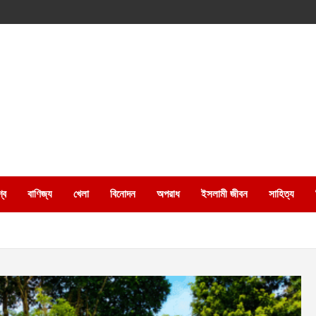
্ব
বাণিজ্য
খেলা
বিনোদন
অপরাধ
ইসলামী জীবন
সাহিত্য