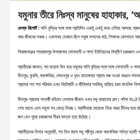
যমুনার তীরে নিঃস্ব মানুষের হাহাকার, 
ডেস্ক রিপোর্ট :
পানি বৃদ্ধির সঙ্গে সঙ্গে প্রতিদিন একটু একটু করে এগিয়ে আসছে প্রমত্ত
আর জীবনের সঞ্চয়। একসময় যেখানে ছিল সবুজ ফসলের মাঠ, শিশুদের কোলাহল আর
সিরাজগঞ্জের শাহজাদপুর উপজেলার সোনাতনী ও গালা ইউনিয়নের বিস্তীর্ণ চরাঞ্চলে এ
স্থানীয়রা জানান, গত কয়েক দিন ধরে যমুনার পানি বৃদ্ধির সঙ্গে সঙ্গে সোনাতনী ও গাল
ধীতপুর, কুরসি, বারপাখিয়া, মোহনপুর ও বৃহৎ হাতকোড়া গ্রামে শুরু হওয়া ভাঙনে ব
গ্রামের শত শত পরিবার এখন ভিটেমাটি ও জীবিকার সবকিছু হারিয়ে চরম মানবিক বিপর্
ধীতপুর গ্রামের শতবর্ষী রহিতন বেগমের জীবনে এখন শুধু হারানোর গল্প। কাঁপা কণ্
শেষ বয়সে এসে যমুনা সব কেড়ে নিচ্ছে। স্বামীহারা মেয়েকে নিয়ে ভাঙা টিনের ঘর
জল যেন পুরো চরাঞ্চলের নীরব কান্না হয়ে উঠেছে।
স্থানীয়দের হিসাব অনুযায়ী, গত তিন মাসে শুধু শ্রীপুর থেকে বারপাখিয়া পর্যন্ত ছ