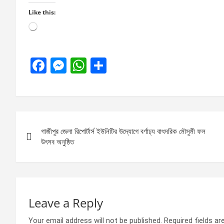
Like this:
Loading…
F
M
W
S
a
es
h
h
ce
se
at
ar
b
n
s
e
Post
o
g
A
গাজীপুর জেলা রিপোর্টার্স ইউনিটির উদ্যোগে বর্ণাঢ্য বাৎসরিক মৌসুমী ফল
navigation
o
er
p
উৎসব অনুষ্ঠিত
k
p
Leave a Reply
Your email address will not be published.
Required fields a