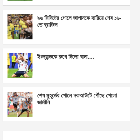
o
er
p
k
p
৯৬ মিনিটের গোলে জাপানকে হারিয়ে শেষ ১৬-
তে ব্রাজিল
ইংল্যান্ডকে রুখে দিলো ঘানা….
শেষ মুহূর্তের গোলে নকআউটে পৌঁছে গেলো
জার্মানি