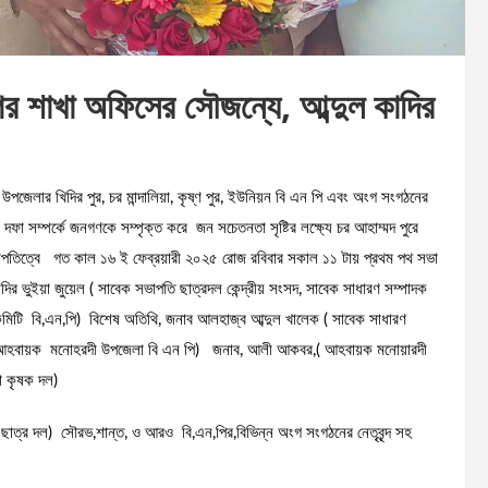
র শাখা অফিসের সৌজন্যে, আব্দুল কাদির
জেলার খিদির পুর, চর মান্দালিয়া, কৃষ্ণ পুর, ইউনিয়ন বি এন পি এবং অংগ সংগঠনের
১ দফা সম্পর্কে জনগণকে সম্পৃক্ত করে জন সচেতনতা সৃষ্টির লক্ষ্যে চর আহাম্মদ পুরে
পতিত্বে গত কাল ১৬ ই ফেব্রয়ারী ২০২৫ রোজ রবিবার সকাল ১১ টায় প্রথম পথ সভা
র ভুইয়া জুয়েল ( সাবেক সভাপতি ছাত্রদল কেন্দ্রীয় সংসদ, সাবেক সাধারণ সম্পাদক
াহী কমিটি বি,এন,পি) বিশেষ অতিথি, জনাব আলহাজ্ব আব্দুল খালেক ( সাবেক সাধারণ
্ন আহবায়ক মনোহরদী উপজেলা বি এন পি) জনাব, আলী আকবর,( আহবায়ক মনোয়ারদী
লা কৃষক দল)
ছাত্র দল) সৌরভ,শান্ত, ও আরও বি,এন,পির,বিভিন্ন অংগ সংগঠনের নেতৃবৃন্দ সহ