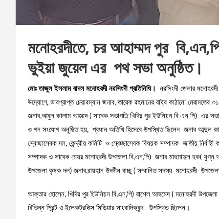
মনোহরদীতে, চর আহাম্মদ পুর বি,এন,পি
ভুইয়া জুয়েল এর পথ সভা অনুষ্ঠিত।
মোঃ তাজুল ইসলাম বাদল মনোহরদী নরসিংদী প্রতিনিধি।
নরসিংদী জেলার মনোহরদী উপ
উদ্যোগে, ভারপ্রাপ্ত চেয়ারম্যান জনাব, তারেক রহমানের রাষ্ট্র কাঠামো মেরামতের ৩
জনাব,আবুল কালাম আজাদ ( সাবেক সভাপতি খিদির পুর ইউনিয়ন বি এন পি) এর সভা
ও গন সংযোগ অনুষ্ঠিত হয়, প্রধান অতিথি হিসেবে উপস্থিত ছিলেন জনাব আব্দুল কাদি
স্বেচ্ছাসেবক দল, কেন্দ্রীয় কমিটি ও স্বেচ্ছাসেবক বিষয়ক সম্পাদক জাতীয় নির্ব
সম্পাদক ও সাবেক মেয়র মনোহরদী উপজেলা বি,এন,পি) জনাব মাহমাদুল হক( যুগ
উপজেলা কৃষক দল) জনাব,রায়হান উদদীন বাচ্চু ( সম্মানিত সদস্য মনোহরদী উপজে
আক্তার হোসেন, খিদির পুর ইউনিয়ন বি,এন,পি) রাশেল আহমেদ ( মনোহরদী উপজেলা 
বিভিন্ন প্রিন্ট ও ইলেকট্রনিক্স মিডিয়ার সাংবাদিকবৃন্দ উপস্থিত ছিলেন।