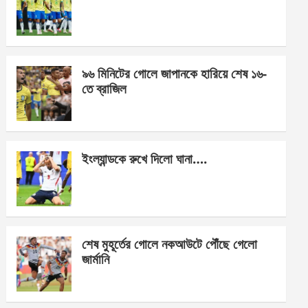
o
g
A
o
er
p
k
p
৯৬ মিনিটের গোলে জাপানকে হারিয়ে শেষ ১৬-
তে ব্রাজিল
ইংল্যান্ডকে রুখে দিলো ঘানা….
শেষ মুহূর্তের গোলে নকআউটে পৌঁছে গেলো
জার্মানি