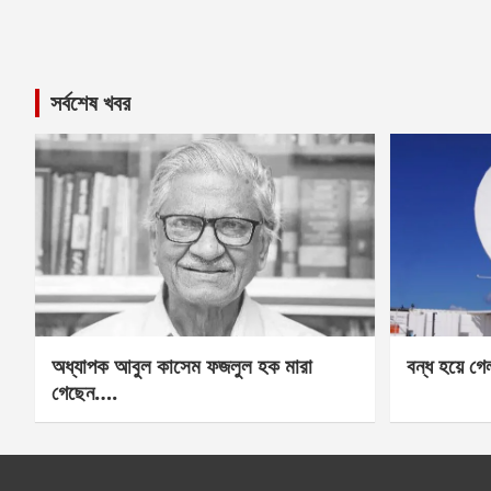
সর্বশেষ খবর
অধ্যাপক আবুল কাসেম ফজলুল হক মারা
বন্ধ হয়ে গ
গেছেন….