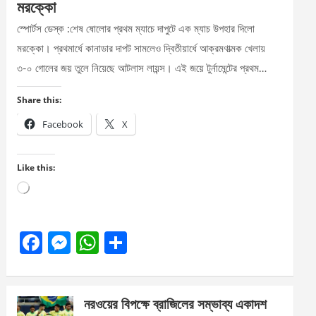
মরক্কো
স্পোর্টস ডেস্ক :শেষ ষোলোর প্রথম ম্যাচে দাপুটে এক ম্যাচ উপহার দিলো
মরক্কো। প্রথমার্ধে কানাডার দাপট সামলেও দ্বিতীয়ার্ধে আক্রমণাত্মক খেলায়
৩-০ গোলের জয় তুলে নিয়েছে আটলাস লায়ন্স। এই জয়ে টুর্নামেন্টের প্রথম…
Share this:
Facebook
X
Like this:
Loading…
F
M
W
S
a
es
h
h
ce
se
at
ar
নরওয়ের বিপক্ষে ব্রাজিলের সম্ভাব্য একাদশ
b
n
s
e