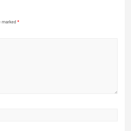
re marked
*