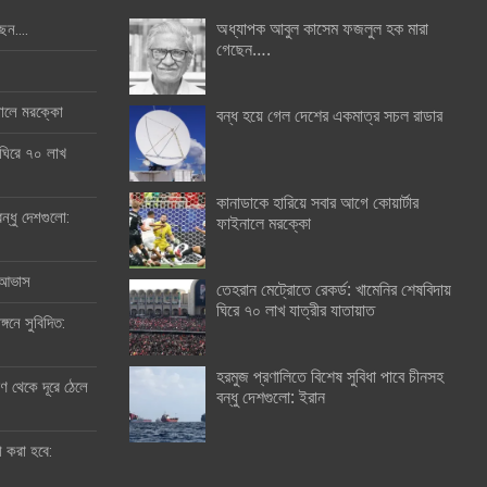
অধ্যাপক আবুল কাসেম ফজলুল হক মারা
ছেন….
গেছেন….
ইনালে মরক্কো
বন্ধ হয়ে গেল দেশের একমাত্র সচল রাডার
 ঘিরে ৭০ লাখ
কানাডাকে হারিয়ে সবার আগে কোয়ার্টার
ন্ধু দেশগুলো:
ফাইনালে মরক্কো
র আভাস
তেহরান মেট্রোতে রেকর্ড: খামেনির শেষবিদায়
ঘিরে ৭০ লাখ যাত্রীর যাতায়াত
্গনে সুবিদিত:
হরমুজ প্রণালিতে বিশেষ সুবিধা পাবে চীনসহ
 থেকে দূরে ঠেলে
বন্ধু দেশগুলো: ইরান
ী করা হবে: