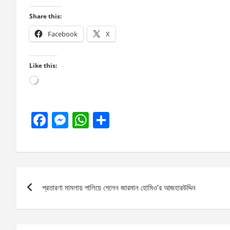
Share this:
Facebook
X
Like this:
Loading…
F
M
W
S
a
es
h
h
ce
se
at
ar
b
n
s
e
Post
o
g
A
প্রতারণা মামলায় পালিয়ে গেলেন জারমান হোমিও’র আজহারউদ্দিন
navigation
o
er
p
k
p