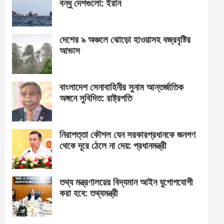
বন্ধু দেশগুলো: ইরান
দেশের ৯ অঞ্চলে ঝোড়ো হাওয়াসহ বজ্রবৃষ্টির
আভাস
বাংলাদেশ সেনাবাহিনীর সুনাম আন্তর্জাতিক
অঙ্গনে সুবিদিত: রাষ্ট্রপতি
নিরাপত্তা কৌশল যেন সরকারপ্রধানকে জনগণ
থেকে দূরে ঠেলে না দেয়: প্রধানমন্ত্রী
তথ্য মন্ত্রণালয়ের বিদ্যমান আইন যুগোপযোগী
করা হবে: তথ্যমন্ত্রী