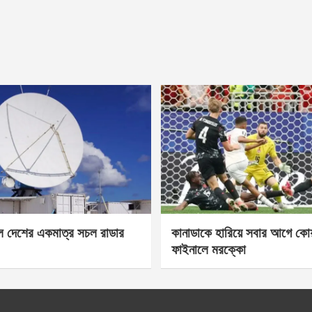
েল দেশের একমাত্র সচল রাডার
কানাডাকে হারিয়ে সবার আগে কোয়া
ফাইনালে মরক্কো