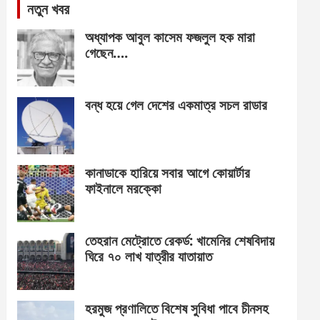
নতুন খবর
অধ্যাপক আবুল কাসেম ফজলুল হক মারা
গেছেন….
বন্ধ হয়ে গেল দেশের একমাত্র সচল রাডার
কানাডাকে হারিয়ে সবার আগে কোয়ার্টার
ফাইনালে মরক্কো
তেহরান মেট্রোতে রেকর্ড: খামেনির শেষবিদায়
ঘিরে ৭০ লাখ যাত্রীর যাতায়াত
হরমুজ প্রণালিতে বিশেষ সুবিধা পাবে চীনসহ