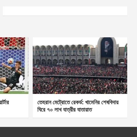
র্টার
তেহরান মেট্রোতে রেকর্ড: খামেনির শেষবিদায়
ঘিরে ৭০ লাখ যাত্রীর যাতায়াত