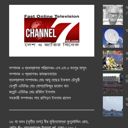
অ
গ
ব
ক
ফ
সম্পাদক ও ব্যবস্থাপনা পরিচালকঃ এস.এম.এ মনসুর মাসুদ
সম্পাদক ও প্রকাশকঃ কামরুননাহার
ত
ব্যবস্থাপনা সম্পাদকঃ মোঃ আবু নাছের ইকবাল চৌধুরী
ঘ
ডেপুটি এডিটরঃ মোঃ মোস্তাফিজুর রহমান খান
জয়েন্ট এডিটরঃ মোঃ রবিউল ইসলাম
সহকারী সম্পাদকঃ শাহ রাশিদুল ইসলাম রাসেল
হ
ব
৩৮ মা ভবন (তৃতীয় তলা) বীর মুক্তিযোদ্ধা কুতুবউদ্দিন রোড,
সেক্টর #৮ আব্দুল্লাহপুর উত্তরা পূর্ব, ঢাকা-১২৩০।