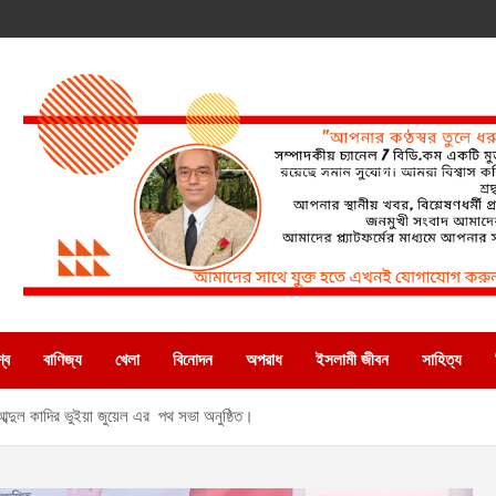
্ব
বাণিজ্য
খেলা
বিনোদন
অপরাধ
ইসলামী জীবন
সাহিত্য
্দুল কাদির ভুইয়া জুয়েল এর পথ সভা অনুষ্ঠিত।