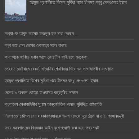
হরমুজ প্রণালিতে বিশেষ সুবিধা পাবে চীনসহ বন্ধু দেশগুলো: ইরান
অধ্যাপক আবুল কাসেম ফজলুল হক মারা গেছেন….
বন্ধ হয়ে গেল দেশের একমাত্র সচল রাডার
কানাডাকে হারিয়ে সবার আগে কোয়ার্টার ফাইনালে মরক্কো
তেহরান মেট্রোতে রেকর্ড: খামেনির শেষবিদায় ঘিরে ৭০ লাখ যাত্রীর যাতায়াত
হরমুজ প্রণালিতে বিশেষ সুবিধা পাবে চীনসহ বন্ধু দেশগুলো: ইরান
দেশের ৯ অঞ্চলে ঝোড়ো হাওয়াসহ বজ্রবৃষ্টির আভাস
বাংলাদেশ সেনাবাহিনীর সুনাম আন্তর্জাতিক অঙ্গনে সুবিদিত: রাষ্ট্রপতি
নিরাপত্তা কৌশল যেন সরকারপ্রধানকে জনগণ থেকে দূরে ঠেলে না দেয়: প্রধানমন্ত্রী
তথ্য মন্ত্রণালয়ের বিদ্যমান আইন যুগোপযোগী করা হবে: তথ্যমন্ত্রী