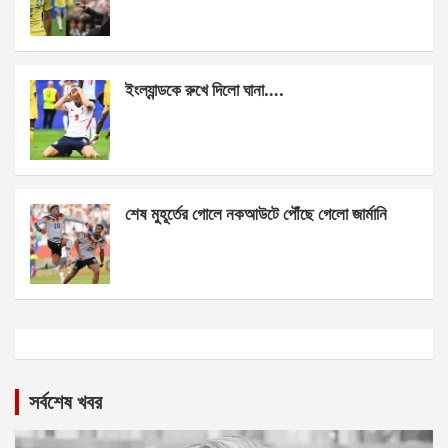
ইংল্যান্ডকে রুখে দিলো ঘানা….
শেষ মুহূর্তের গোলে নকআউটে পৌঁছে গেলো জার্মানি
সর্বশেষ খবর