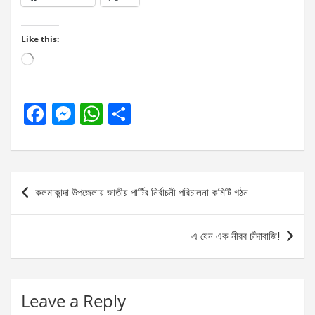
Like this:
Loading…
F
M
W
S
a
es
h
h
ce
se
at
ar
b
n
s
e
Post
কলমাকান্দা উপজেলায় জাতীয় পার্টির নির্বাচনী পরিচালনা কমিটি গঠন
o
g
A
navigation
o
er
p
এ যেন এক নীরব চাঁদাবাজি!
k
p
Leave a Reply