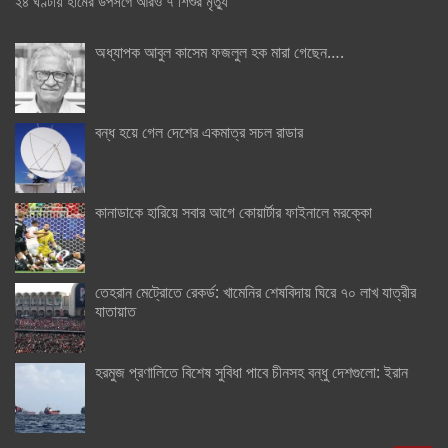
২৪ ঘণ্টায় হামের উপসর্গে আরও ৭ শিশুর মৃত্যু
অধ্যাপক আবুল কাসেম ফজলুল হক মারা গেছেন….
বন্ধ হয়ে গেল দেশের একমাত্র সচল রাডার
কানাডাকে হারিয়ে সবার আগে কোয়ার্টার ফাইনালে মরক্কো
তেহরান মেট্রোতে রেকর্ড: খামেনির শেষবিদায় ঘিরে ৭০ লাখ যাত্রীর
যাতায়াত
হরমুজ প্রণালিতে বিশেষ সুবিধা পাবে চীনসহ বন্ধু দেশগুলো: ইরান