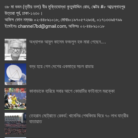
৩৮ মা ভবন (তৃতীয় তলা) বীর মুক্তিযোদ্ধা কুতুবউদ্দিন রোড, সেক্টর #৮ আব্দুল্লাহপুর
উত্তরা পূর্ব, ঢাকা-১২৩০।
অফিস ফোন নম্বরঃ ০২-৪৪৮৯১০১৮, মোবাঃ০১৯৭০৫৭২৯৩৪, ০১৭১৩৩৯৪৭৯৯
ইমেইলঃ channel7bd@gmail.com, অফিসঃ ০২-৪৪৮৯১০১৮
অধ্যাপক আবুল কাসেম ফজলুল হক মারা গেছেন….
বন্ধ হয়ে গেল দেশের একমাত্র সচল রাডার
কানাডাকে হারিয়ে সবার আগে কোয়ার্টার ফাইনালে মরক্কো
তেহরান মেট্রোতে রেকর্ড: খামেনির শেষবিদায় ঘিরে ৭০ লাখ যাত্রীর
যাতায়াত