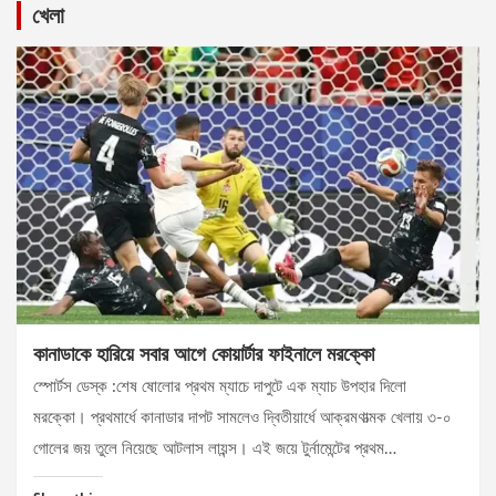
খেলা
কানাডাকে হারিয়ে সবার আগে কোয়ার্টার ফাইনালে মরক্কো
স্পোর্টস ডেস্ক :শেষ ষোলোর প্রথম ম্যাচে দাপুটে এক ম্যাচ উপহার দিলো
মরক্কো। প্রথমার্ধে কানাডার দাপট সামলেও দ্বিতীয়ার্ধে আক্রমণাত্মক খেলায় ৩-০
গোলের জয় তুলে নিয়েছে আটলাস লায়ন্স। এই জয়ে টুর্নামেন্টের প্রথম…