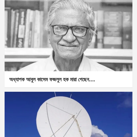
অধ্যাপক আবুল কাসেম ফজলুল হক মারা গেছেন….