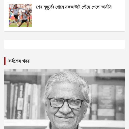
শেষ মুহূর্তের গোলে নকআউটে পৌঁছে গেলো জার্মানি
সর্বশেষ খবর