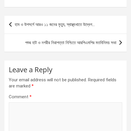
a
es
h
h
ce
se
at
ar
b
n
s
e
Post
হাম ও উপসর্গে আরও ১১ জনের মৃত্যু, স্বাস্থ্যখাতে উদ্বেগ…
o
g
A
navigation
o
er
p
পশুর হাট ও নগরীর নিরাপত্তা নিশ্চিতে আরপিএমপির মতবিনিময় সভা
k
p
Leave a Reply
Your email address will not be published.
Required fields
are marked
*
Comment
*