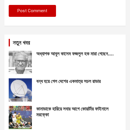
নতুন খবর
অধ্যাপক আবুল কাসেম ফজলুল হক মারা গেছেন….
বন্ধ হয়ে গেল দেশের একমাত্র সচল রাডার
কানাডাকে হারিয়ে সবার আগে কোয়ার্টার ফাইনালে
মরক্কো