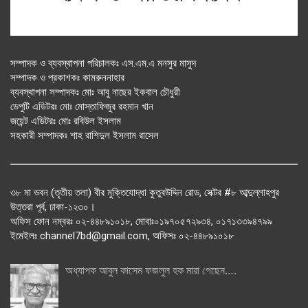
সম্পাদক ও ব্যবস্থাপনা পরিচালকঃ এস.এম.এ মনসুর মাসুদ
সম্পাদক ও প্রকাশকঃ কামরুননাহার
ব্যবস্থাপনা সম্পাদকঃ মোঃ আবু নাছের ইকবাল চৌধুরী
ডেপুটি এডিটরঃ মোঃ মোস্তাফিজুর রহমান খান
জয়েন্ট এডিটরঃ মোঃ রবিউল ইসলাম
সহকারী সম্পাদকঃ শাহ রাশিদুল ইসলাম রাসেল
৩৮ মা ভবন (তৃতীয় তলা) বীর মুক্তিযোদ্ধা কুতুবউদ্দিন রোড, সেক্টর #৮ আব্দুল্লাহপুর
উত্তরা পূর্ব, ঢাকা-১২৩০।
অফিস ফোন নম্বরঃ ০২-৪৪৮৯১০১৮, মোবাঃ০১৯৭০৫৭২৯৩৪, ০১৭১৩৩৯৪৭৯৯
ইমেইলঃ channel7bd@gmail.com, অফিসঃ ০২-৪৪৮৯১০১৮
অধ্যাপক আবুল কাসেম ফজলুল হক মারা গেছেন….