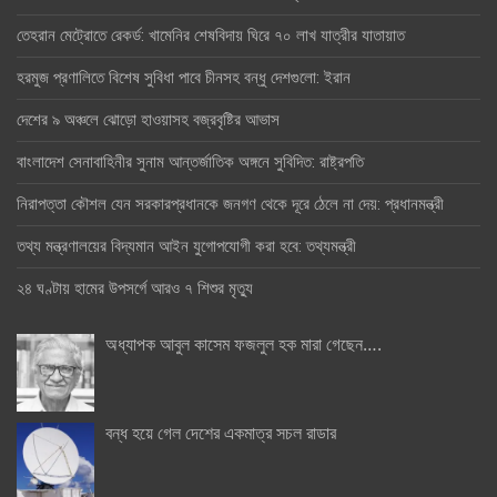
তেহরান মেট্রোতে রেকর্ড: খামেনির শেষবিদায় ঘিরে ৭০ লাখ যাত্রীর যাতায়াত
হরমুজ প্রণালিতে বিশেষ সুবিধা পাবে চীনসহ বন্ধু দেশগুলো: ইরান
দেশের ৯ অঞ্চলে ঝোড়ো হাওয়াসহ বজ্রবৃষ্টির আভাস
বাংলাদেশ সেনাবাহিনীর সুনাম আন্তর্জাতিক অঙ্গনে সুবিদিত: রাষ্ট্রপতি
নিরাপত্তা কৌশল যেন সরকারপ্রধানকে জনগণ থেকে দূরে ঠেলে না দেয়: প্রধানমন্ত্রী
তথ্য মন্ত্রণালয়ের বিদ্যমান আইন যুগোপযোগী করা হবে: তথ্যমন্ত্রী
২৪ ঘণ্টায় হামের উপসর্গে আরও ৭ শিশুর মৃত্যু
অধ্যাপক আবুল কাসেম ফজলুল হক মারা গেছেন….
বন্ধ হয়ে গেল দেশের একমাত্র সচল রাডার