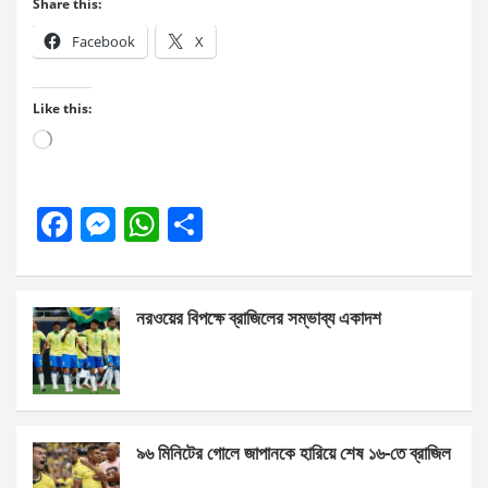
Share this:
Facebook
X
Like this:
Loading…
F
M
W
S
a
es
h
h
ce
se
at
ar
নরওয়ের বিপক্ষে ব্রাজিলের সম্ভাব্য একাদশ
b
n
s
e
o
g
A
o
er
p
k
p
৯৬ মিনিটের গোলে জাপানকে হারিয়ে শেষ ১৬-তে ব্রাজিল