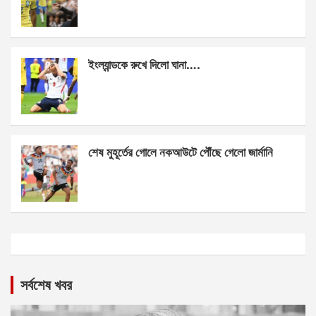
ইংল্যান্ডকে রুখে দিলো ঘানা….
শেষ মুহূর্তের গোলে নকআউটে পৌঁছে গেলো জার্মানি
সর্বশেষ খবর