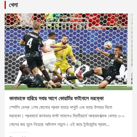
খেলা
কানাডাকে হারিয়ে সবার আগে কোয়ার্টার ফাইনালে মরক্কো
স্পোর্টস ডেস্ক :শেষ ষোলোর প্রথম ম্যাচে দাপুটে এক ম্যাচ উপহার দিলো
মরক্কো। প্রথমার্ধে কানাডার দাপট সামলেও দ্বিতীয়ার্ধে আক্রমণাত্মক খেলায় ৩-০
গোলের জয় তুলে নিয়েছে আটলাস লায়ন্স। এই জয়ে টুর্নামেন্টের প্রথম…