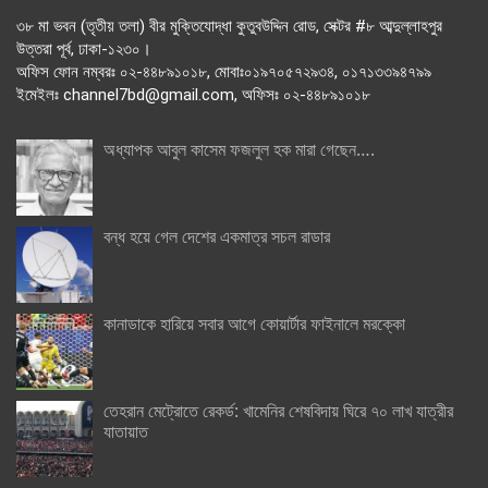
৩৮ মা ভবন (তৃতীয় তলা) বীর মুক্তিযোদ্ধা কুতুবউদ্দিন রোড, সেক্টর #৮ আব্দুল্লাহপুর
উত্তরা পূর্ব, ঢাকা-১২৩০।
অফিস ফোন নম্বরঃ ০২-৪৪৮৯১০১৮, মোবাঃ০১৯৭০৫৭২৯৩৪, ০১৭১৩৩৯৪৭৯৯
ইমেইলঃ channel7bd@gmail.com, অফিসঃ ০২-৪৪৮৯১০১৮
অধ্যাপক আবুল কাসেম ফজলুল হক মারা গেছেন….
বন্ধ হয়ে গেল দেশের একমাত্র সচল রাডার
কানাডাকে হারিয়ে সবার আগে কোয়ার্টার ফাইনালে মরক্কো
তেহরান মেট্রোতে রেকর্ড: খামেনির শেষবিদায় ঘিরে ৭০ লাখ যাত্রীর
যাতায়াত