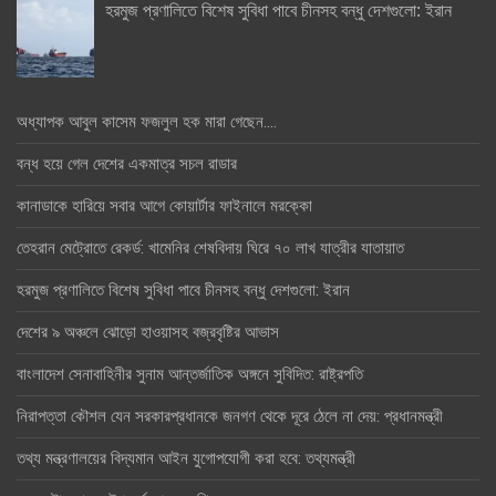
হরমুজ প্রণালিতে বিশেষ সুবিধা পাবে চীনসহ বন্ধু দেশগুলো: ইরান
অধ্যাপক আবুল কাসেম ফজলুল হক মারা গেছেন….
বন্ধ হয়ে গেল দেশের একমাত্র সচল রাডার
কানাডাকে হারিয়ে সবার আগে কোয়ার্টার ফাইনালে মরক্কো
তেহরান মেট্রোতে রেকর্ড: খামেনির শেষবিদায় ঘিরে ৭০ লাখ যাত্রীর যাতায়াত
হরমুজ প্রণালিতে বিশেষ সুবিধা পাবে চীনসহ বন্ধু দেশগুলো: ইরান
দেশের ৯ অঞ্চলে ঝোড়ো হাওয়াসহ বজ্রবৃষ্টির আভাস
বাংলাদেশ সেনাবাহিনীর সুনাম আন্তর্জাতিক অঙ্গনে সুবিদিত: রাষ্ট্রপতি
নিরাপত্তা কৌশল যেন সরকারপ্রধানকে জনগণ থেকে দূরে ঠেলে না দেয়: প্রধানমন্ত্রী
তথ্য মন্ত্রণালয়ের বিদ্যমান আইন যুগোপযোগী করা হবে: তথ্যমন্ত্রী