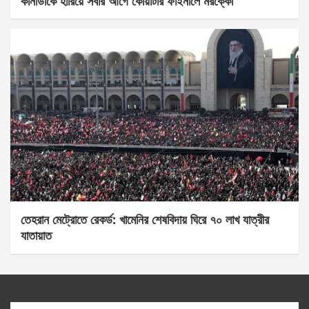
কানাডাকে হারিয়ে সবার আগে কোয়ার্টার ফাইনালে মরক্কো
তেহরান মেট্রোতে রেকর্ড: খামেনির শেষবিদায় ঘিরে ৭০ লাখ যাত্রীর
যাতায়াত