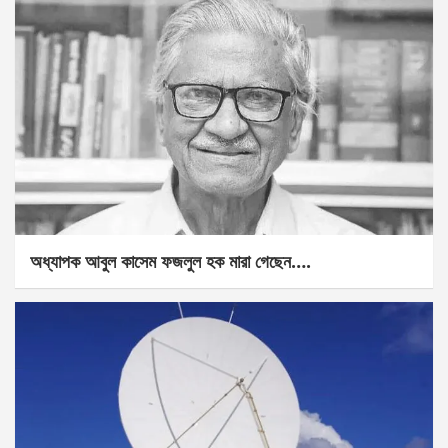
অধ্যাপক আবুল কাসেম ফজলুল হক মারা গেছেন….