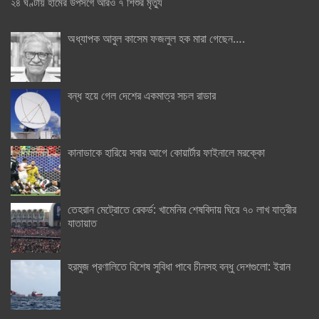
২৪ ঘণ্টায় হামের উপসর্গে আরও ৭ শিশুর মৃত্যু
অধ্যাপক আবুল কাসেম ফজলুল হক মারা গেছেন….
বন্ধ হয়ে গেল দেশের একমাত্র সচল রাডার
কানাডাকে হারিয়ে সবার আগে কোয়ার্টার ফাইনালে মরক্কো
তেহরান মেট্রোতে রেকর্ড: খামেনির শেষবিদায় ঘিরে ৭০ লাখ যাত্রীর
যাতায়াত
হরমুজ প্রণালিতে বিশেষ সুবিধা পাবে চীনসহ বন্ধু দেশগুলো: ইরান