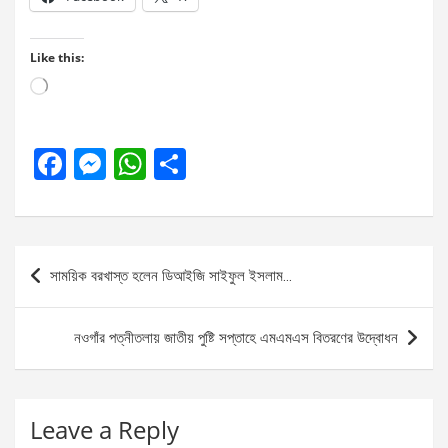
Like this:
Loading…
F
M
W
S
a
es
h
h
ce
se
at
ar
b
n
s
e
Post
সাময়িক বরখাস্ত হলেন ডিআইজি সাইফুল ইসলাম…
o
g
A
navigation
o
er
p
নওগাঁর পত্নীতলায় জাতীয় পুষ্টি সপ্তাহে এমএমএস বিতরণের উদ্বোধন
k
p
Leave a Reply