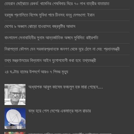
তেহরান মেট্রোতে রেকর্ড: খামেনির শেষবিদায় ঘিরে ৭০ লাখ যাত্রীর যাতায়াত
হরমুজ প্রণালিতে বিশেষ সুবিধা পাবে চীনসহ বন্ধু দেশগুলো: ইরান
দেশের ৯ অঞ্চলে ঝোড়ো হাওয়াসহ বজ্রবৃষ্টির আভাস
বাংলাদেশ সেনাবাহিনীর সুনাম আন্তর্জাতিক অঙ্গনে সুবিদিত: রাষ্ট্রপতি
নিরাপত্তা কৌশল যেন সরকারপ্রধানকে জনগণ থেকে দূরে ঠেলে না দেয়: প্রধানমন্ত্রী
তথ্য মন্ত্রণালয়ের বিদ্যমান আইন যুগোপযোগী করা হবে: তথ্যমন্ত্রী
২৪ ঘণ্টায় হামের উপসর্গে আরও ৭ শিশুর মৃত্যু
অধ্যাপক আবুল কাসেম ফজলুল হক মারা গেছেন….
বন্ধ হয়ে গেল দেশের একমাত্র সচল রাডার