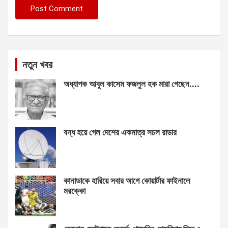
নতুন খবর
অধ্যাপক আবুল কাসেম ফজলুল হক মারা গেছেন….
বন্ধ হয়ে গেল দেশের একমাত্র সচল রাডার
কানাডাকে হারিয়ে সবার আগে কোয়ার্টার ফাইনালে
মরক্কো