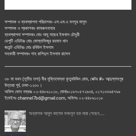
সম্পাদক ও ব্যবস্থাপনা পরিচালকঃ এস.এম.এ মনসুর মাসুদ
সম্পাদক ও প্রকাশকঃ কামরুননাহার
ব্যবস্থাপনা সম্পাদকঃ মোঃ আবু নাছের ইকবাল চৌধুরী
ডেপুটি এডিটরঃ মোঃ মোস্তাফিজুর রহমান খান
জয়েন্ট এডিটরঃ মোঃ রবিউল ইসলাম
সহকারী সম্পাদকঃ শাহ রাশিদুল ইসলাম রাসেল
৩৮ মা ভবন (তৃতীয় তলা) বীর মুক্তিযোদ্ধা কুতুবউদ্দিন রোড, সেক্টর #৮ আব্দুল্লাহপুর
উত্তরা পূর্ব, ঢাকা-১২৩০।
অফিস ফোন নম্বরঃ ০২-৪৪৮৯১০১৮, মোবাঃ০১৯৭০৫৭২৯৩৪, ০১৭১৩৩৯৪৭৯৯
ইমেইলঃ channel7bd@gmail.com, অফিসঃ ০২-৪৪৮৯১০১৮
অধ্যাপক আবুল কাসেম ফজলুল হক মারা গেছেন….