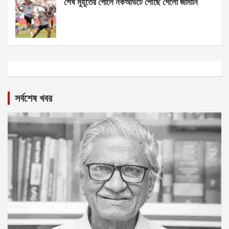
শেষ মুহূর্তের গোলে নকআউটে পৌঁছে গেলো জার্মানি
সর্বশেষ খবর