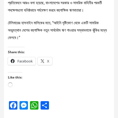
প্রতিবেদনে আরও বলা হয়েছে, বাংলাদেশের সরকার ও সামরিক বাহিনীর পরবর্তী
পদক্ষেপগুলো ঘনিষ্ঠভাবে পর্যবেক্ষণ করবে বহুপাক্ষিক ঋণদাতারা।
টেলিমারের হাসনাইন মালিকের মতে, “আইনি দৃষ্টিকোণ থেকে একটি সামরিক
অভ্যুত্থান দেশের বহুপাক্ষিক নতুন সার্বভৌম ঋণ পাওয়ার সম্ভাবনাকে ঝুঁকির মধ্যে
ফেলবে।”
Share this:
Facebook
X
Like this:
Loading…
F
M
W
S
a
es
h
h