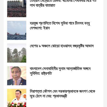
তেহরান মেট্রোতে রেকর্ড: খামেনির শেষবিদায় ঘিরে ৭০
লাখ যাত্রীর যাতায়াত
হরমুজ প্রণালিতে বিশেষ সুবিধা পাবে চীনসহ বন্ধু
দেশগুলো: ইরান
দেশের ৯ অঞ্চলে ঝোড়ো হাওয়াসহ বজ্রবৃষ্টির আভাস
বাংলাদেশ সেনাবাহিনীর সুনাম আন্তর্জাতিক অঙ্গনে
সুবিদিত: রাষ্ট্রপতি
নিরাপত্তা কৌশল যেন সরকারপ্রধানকে জনগণ থেকে
দূরে ঠেলে না দেয়: প্রধানমন্ত্রী