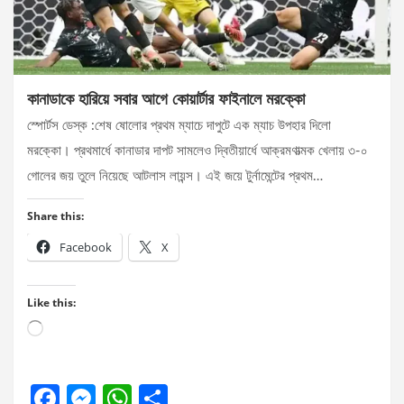
কানাডাকে হারিয়ে সবার আগে কোয়ার্টার ফাইনালে মরক্কো
স্পোর্টস ডেস্ক :শেষ ষোলোর প্রথম ম্যাচে দাপুটে এক ম্যাচ উপহার দিলো
মরক্কো। প্রথমার্ধে কানাডার দাপট সামলেও দ্বিতীয়ার্ধে আক্রমণাত্মক খেলায় ৩-০
গোলের জয় তুলে নিয়েছে আটলাস লায়ন্স। এই জয়ে টুর্নামেন্টের প্রথম…
Share this:
Facebook
X
Like this:
Loading…
F
M
W
S