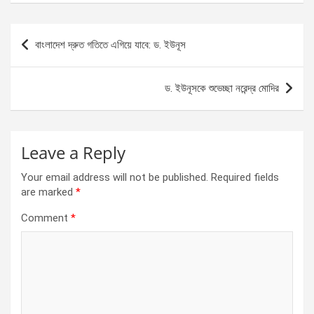
ce
se
at
ar
b
n
s
e
Post
বাংলাদেশ দ্রুত গতিতে এগিয়ে যাবে: ড. ইউনূস
o
g
A
navigation
o
er
p
ড. ইউনূসকে শুভেচ্ছা নরেন্দ্র মোদির
k
p
Leave a Reply
Your email address will not be published.
Required fields
are marked
*
Comment
*