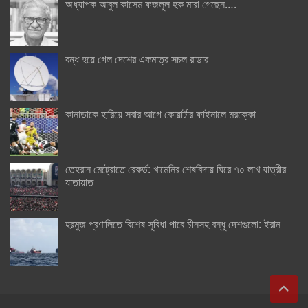
অধ্যাপক আবুল কাসেম ফজলুল হক মারা গেছেন….
বন্ধ হয়ে গেল দেশের একমাত্র সচল রাডার
কানাডাকে হারিয়ে সবার আগে কোয়ার্টার ফাইনালে মরক্কো
তেহরান মেট্রোতে রেকর্ড: খামেনির শেষবিদায় ঘিরে ৭০ লাখ যাত্রীর
যাতায়াত
হরমুজ প্রণালিতে বিশেষ সুবিধা পাবে চীনসহ বন্ধু দেশগুলো: ইরান