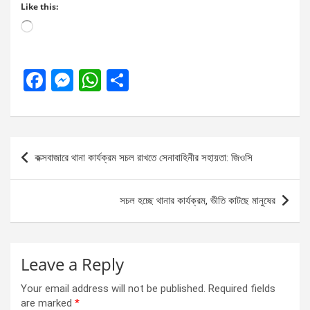
Like this:
Loading…
F
M
W
S
a
es
h
h
ce
se
at
ar
b
n
s
e
Post
কক্সবাজারে থানা কার্যক্রম সচল রাখতে সেনাবাহিনীর সহায়তা: জিওসি
o
g
A
navigation
o
er
p
সচল হচ্ছে থানার কার্যক্রম, ভীতি কাটছে মানুষের
k
p
Leave a Reply
Your email address will not be published.
Required fields
are marked
*