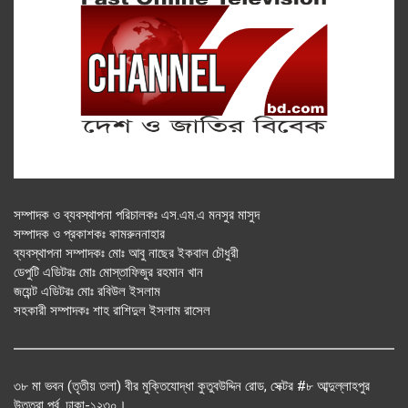
সম্পাদক ও ব্যবস্থাপনা পরিচালকঃ এস.এম.এ মনসুর মাসুদ
সম্পাদক ও প্রকাশকঃ কামরুননাহার
ব্যবস্থাপনা সম্পাদকঃ মোঃ আবু নাছের ইকবাল চৌধুরী
ডেপুটি এডিটরঃ মোঃ মোস্তাফিজুর রহমান খান
জয়েন্ট এডিটরঃ মোঃ রবিউল ইসলাম
সহকারী সম্পাদকঃ শাহ রাশিদুল ইসলাম রাসেল
৩৮ মা ভবন (তৃতীয় তলা) বীর মুক্তিযোদ্ধা কুতুবউদ্দিন রোড, সেক্টর #৮ আব্দুল্লাহপুর
উত্তরা পূর্ব, ঢাকা-১২৩০।