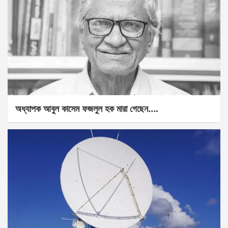
অধ্যাপক আবুল কাসেম ফজলুল হক মারা গেছেন….