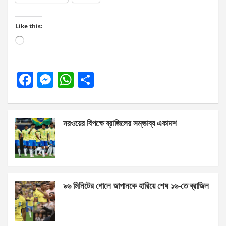
Like this:
Loading…
F
M
W
S
a
es
h
h
ce
se
at
ar
নরওয়ের বিপক্ষে ব্রাজিলের সম্ভাব্য একাদশ
b
n
s
e
o
g
A
o
er
p
k
p
৯৬ মিনিটের গোলে জাপানকে হারিয়ে শেষ ১৬-তে ব্রাজিল