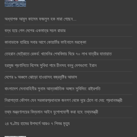
অধ্যাপক আবুল কাসেম ফজলুল হক মারা গেছেন….
বন্ধ হয়ে গেল দেশের একমাত্র সচল রাডার
কানাডাকে হারিয়ে সবার আগে কোয়ার্টার ফাইনালে মরক্কো
তেহরান মেট্রোতে রেকর্ড: খামেনির শেষবিদায় ঘিরে ৭০ লাখ যাত্রীর যাতায়াত
হরমুজ প্রণালিতে বিশেষ সুবিধা পাবে চীনসহ বন্ধু দেশগুলো: ইরান
দেশের ৯ অঞ্চলে ঝোড়ো হাওয়াসহ বজ্রবৃষ্টির আভাস
বাংলাদেশ সেনাবাহিনীর সুনাম আন্তর্জাতিক অঙ্গনে সুবিদিত: রাষ্ট্রপতি
নিরাপত্তা কৌশল যেন সরকারপ্রধানকে জনগণ থেকে দূরে ঠেলে না দেয়: প্রধানমন্ত্রী
তথ্য মন্ত্রণালয়ের বিদ্যমান আইন যুগোপযোগী করা হবে: তথ্যমন্ত্রী
২৪ ঘণ্টায় হামের উপসর্গে আরও ৭ শিশুর মৃত্যু