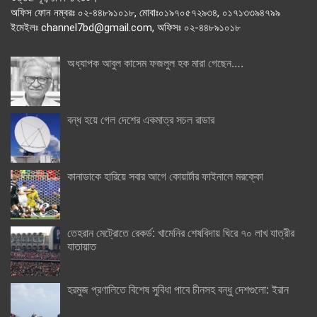
অফিস ফোন নম্বরঃ ০২-৪৪৮৯১০১৮, মোবাঃ০১৯৭০৫৭২৯৩৪, ০১৭১৩৩৯৪৭৯৯
ইমেইলঃ channel7bd@gmail.com, অফিসঃ ০২-৪৪৮৯১০১৮
অধ্যাপক আবুল কাসেম ফজলুল হক মারা গেছেন….
বন্ধ হয়ে গেল দেশের একমাত্র সচল রাডার
কানাডাকে হারিয়ে সবার আগে কোয়ার্টার ফাইনালে মরক্কো
তেহরান মেট্রোতে রেকর্ড: খামেনির শেষবিদায় ঘিরে ৭০ লাখ যাত্রীর
যাতায়াত
হরমুজ প্রণালিতে বিশেষ সুবিধা পাবে চীনসহ বন্ধু দেশগুলো: ইরান