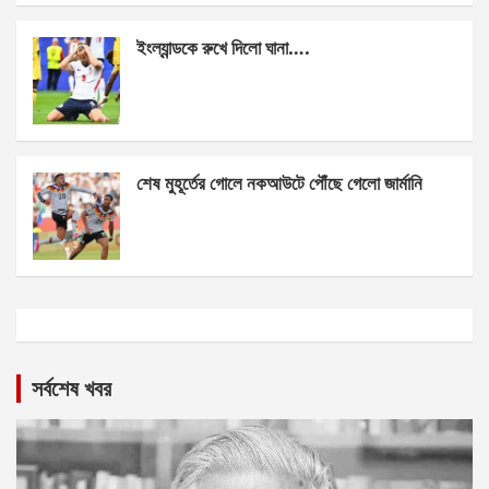
ইংল্যান্ডকে রুখে দিলো ঘানা….
শেষ মুহূর্তের গোলে নকআউটে পৌঁছে গেলো জার্মানি
সর্বশেষ খবর