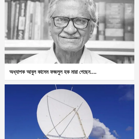
অধ্যাপক আবুল কাসেম ফজলুল হক মারা গেছেন….