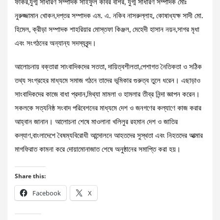
ফকির,যুগ্ম সাধারণ সম্পাদক সাইফুল কবির বশির, যুগ্ম সাধারণ সম্পাদক মোঃ
নুরুজ্জামান খোকন,দপ্তর সম্পাদক এম. এ. নকিব নাসরুল্লাহ, কোষাধ্যক্ষ সাদী মো.
হিমেল, ক্রীড়া সম্পাদক শাহরিয়ার মোস্তফা কিঞ্জল, মেহেদী হাসান নয়ন,সাগর মৃধা
এবং সংগঠনের অন্যান্য সদস্যবৃন্দ।
আলোচনায় বক্তারা সাংবাদিকদের সততা, দায়িত্বশীলতা,পেশাগত নৈতিকতা ও সঠিক
তথ্য সংগ্রহের মাধ্যমে সমাজ গঠনে তাদের ভূমিকার গুরুত্ব তুলে ধরেন। এছাড়াও
সাংবাদিকদের কাজে বাধা প্রদান,মিথ্যা মামলা ও হামলার তীব্র নিন্দা জ্ঞাপন করেন।
সকলকে সত্যনিষ্ঠ সংবাদ পরিবেশনের মাধ্যমে দেশ ও জনগণের কল্যাণে কাজ করার
আহ্বান জানান। আলোচনা শেষে মাওলানা খলিলুর রহমান দেশ ও জাতির
কল্যাণ,বাংলাদেশে বৈষম্যবিরোধী আন্দোলনে আহতদের সুস্থতা এবং নিহতদের আত্মার
মাগফিরাত কামনা করে দোয়ামোনাজাত শেষে অনুষ্ঠানের সমাপ্তি করা হয়।
Share this:
Facebook
X