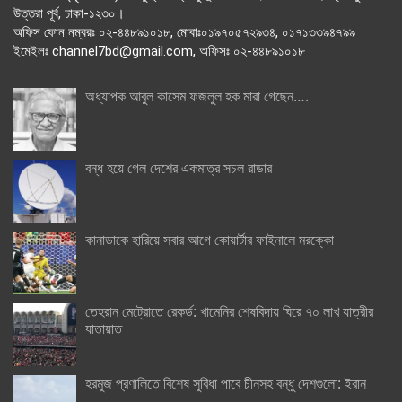
উত্তরা পূর্ব, ঢাকা-১২৩০।
অফিস ফোন নম্বরঃ ০২-৪৪৮৯১০১৮, মোবাঃ০১৯৭০৫৭২৯৩৪, ০১৭১৩৩৯৪৭৯৯
ইমেইলঃ channel7bd@gmail.com, অফিসঃ ০২-৪৪৮৯১০১৮
অধ্যাপক আবুল কাসেম ফজলুল হক মারা গেছেন….
বন্ধ হয়ে গেল দেশের একমাত্র সচল রাডার
কানাডাকে হারিয়ে সবার আগে কোয়ার্টার ফাইনালে মরক্কো
তেহরান মেট্রোতে রেকর্ড: খামেনির শেষবিদায় ঘিরে ৭০ লাখ যাত্রীর
যাতায়াত
হরমুজ প্রণালিতে বিশেষ সুবিধা পাবে চীনসহ বন্ধু দেশগুলো: ইরান