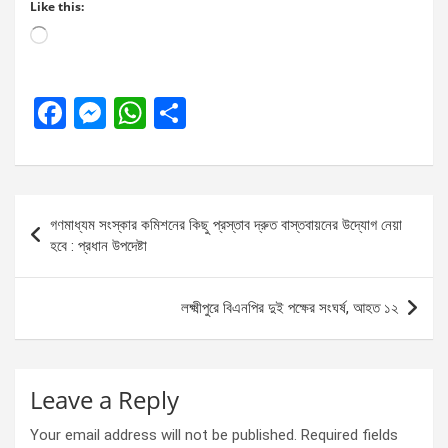
Like this:
Loading…
F
M
W
S
a
es
h
h
ce
se
at
ar
b
n
s
e
Post
গণমাধ্যম সংস্কার কমিশনের কিছু প্রস্তাব দ্রুত বাস্তবায়নের উদ্যোগ নেয়া
o
g
A
navigation
হবে : প্রধান উপদেষ্টা
o
er
p
k
p
লক্ষ্মীপুরে বিএনপির দুই পক্ষের সংঘর্ষ, আহত ১২
Leave a Reply
Your email address will not be published.
Required fields