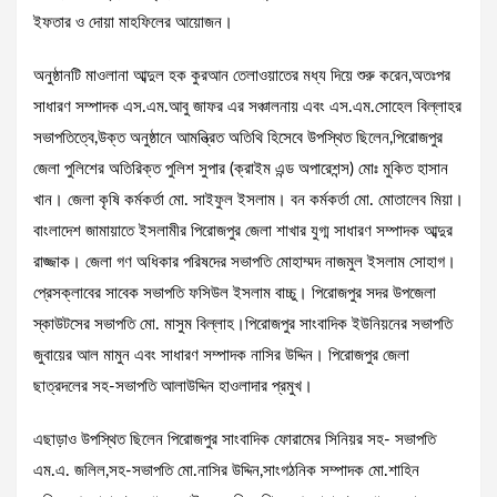
ইফতার ও দোয়া মাহফিলের আয়োজন।
অনুষ্ঠানটি মাওলানা আব্দুল হক কুরআন তেলাওয়াতের মধ্য দিয়ে শুরু করেন,অতঃপর
সাধারণ সম্পাদক এস.এম.আবু জাফর এর সঞ্চালনায় এবং এস.এম.সোহেল বিল্লাহর
সভাপতিত্বে,উক্ত অনুষ্ঠানে আমন্ত্রিত অতিথি হিসেবে উপস্থিত ছিলেন,পিরোজপুর
জেলা পুলিশের অতিরিক্ত পুলিশ সুপার (ক্রাইম এন্ড অপারেশন্স) মোঃ মুকিত হাসান
খান। জেলা কৃষি কর্মকর্তা মো. সাইফুল ইসলাম। বন কর্মকর্তা মো. মোতালেব মিয়া।
বাংলাদেশ জামায়াতে ইসলামীর পিরোজপুর জেলা শাখার যুগ্ম সাধারণ সম্পাদক আব্দুর
রাজ্জাক। জেলা গণ অধিকার পরিষদের সভাপতি মোহাম্মদ নাজমুল ইসলাম সোহাগ।
প্রেসক্লাবের সাবেক সভাপতি ফসিউল ইসলাম বাচ্চু। পিরোজপুর সদর উপজেলা
স্কাউটসের সভাপতি মো. মাসুম বিল্লাহ।পিরোজপুর সাংবাদিক ইউনিয়নের সভাপতি
জুবায়ের আল মামুন এবং সাধারণ সম্পাদক নাসির উদ্দিন। পিরোজপুর জেলা
ছাত্রদলের সহ-সভাপতি আলাউদ্দিন হাওলাদার প্রমুখ।
এছাড়াও উপস্থিত ছিলেন পিরোজপুর সাংবাদিক ফোরামের সিনিয়র সহ- সভাপতি
এম.এ. জলিল,সহ-সভাপতি মো.নাসির উদ্দিন,সাংগঠনিক সম্পাদক মো.শাহিন