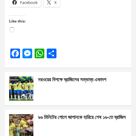
Facebook
X
Like this:
Loading…
F
M
W
S
a
es
h
h
ce
se
at
ar
নরওয়ের বিপক্ষে ব্রাজিলের সম্ভাব্য একাদশ
b
n
s
e
o
g
A
o
er
p
k
p
৯৬ মিনিটের গোলে জাপানকে হারিয়ে শেষ ১৬-তে ব্রাজিল