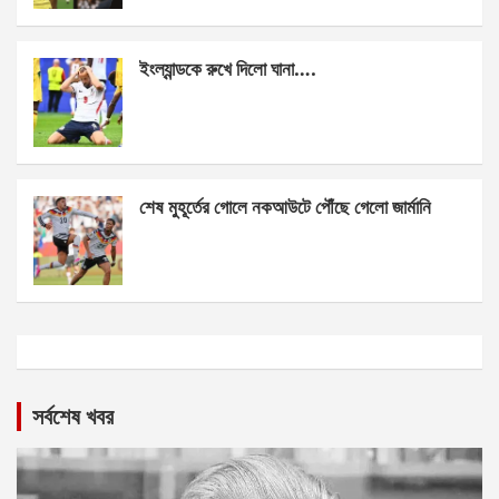
ইংল্যান্ডকে রুখে দিলো ঘানা….
শেষ মুহূর্তের গোলে নকআউটে পৌঁছে গেলো জার্মানি
সর্বশেষ খবর