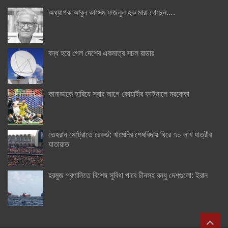
অধ্যাপক আবুল কাসেম ফজলুল হক মারা গেছেন….
বন্ধ হয়ে গেল দেশের একমাত্র সচল রাডার
কানাডাকে হারিয়ে সবার আগে কোয়ার্টার ফাইনালে মরক্কো
তেহরান মেট্রোতে রেকর্ড: খামেনির শেষবিদায় ঘিরে ৭০ লাখ যাত্রীর
যাতায়াত
হরমুজ প্রণালিতে বিশেষ সুবিধা পাবে চীনসহ বন্ধু দেশগুলো: ইরান