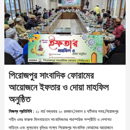
পিরোজপুর সাংবাদিক ফোরামের
আয়োজনে ইফতার ও দোয়া মাহফিল
অনুষ্ঠিত
নিজস্ব প্রতিনিধি :
২১ মার্চ শুক্রবার ২০ রমজান,বৈকাল ৪ ঘটিকার সময়,পিরোজপুর
শহীদ ওমর ফারুক মিলনায়তনে সাংবাদিকদের পারস্পরিক সম্প্রীতি ও পেশাগত
দায়িত্ব এবং মূল্যবোধ বৃদ্ধির লক্ষ্যে পিরোজপুর সাংবাদিক ফোরামের আয়োজনে