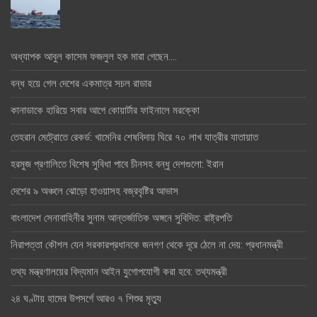
অধ্যাপক আবুল কাসেম ফজলুল হক মারা গেছেন….
বন্ধ হয়ে গেল দেশের একমাত্র সচল রাডার
কানাডাকে হারিয়ে সবার আগে কোয়ার্টার ফাইনালে মরক্কো
তেহরান মেট্রোতে রেকর্ড: খামেনির শেষবিদায় ঘিরে ৭০ লাখ যাত্রীর যাতায়াত
হরমুজ প্রণালিতে বিশেষ সুবিধা পাবে চীনসহ বন্ধু দেশগুলো: ইরান
দেশের ৯ অঞ্চলে ঝোড়ো হাওয়াসহ বজ্রবৃষ্টির আভাস
বাংলাদেশ সেনাবাহিনীর সুনাম আন্তর্জাতিক অঙ্গনে সুবিদিত: রাষ্ট্রপতি
নিরাপত্তা কৌশল যেন সরকারপ্রধানকে জনগণ থেকে দূরে ঠেলে না দেয়: প্রধানমন্ত্রী
তথ্য মন্ত্রণালয়ের বিদ্যমান আইন যুগোপযোগী করা হবে: তথ্যমন্ত্রী
২৪ ঘণ্টায় হামের উপসর্গে আরও ৭ শিশুর মৃত্যু