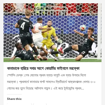
কানাডাকে হারিয়ে সবার আগে কোয়ার্টার ফাইনালে মরক্কো
স্পোর্টস ডেস্ক :শেষ ষোলোর প্রথম ম্যাচে দাপুটে এক ম্যাচ উপহার দিলো
মরক্কো। প্রথমার্ধে কানাডার দাপট সামলেও দ্বিতীয়ার্ধে আক্রমণাত্মক খেলায় ৩-০
গোলের জয় তুলে নিয়েছে আটলাস লায়ন্স। এই জয়ে টুর্নামেন্টের প্রথম…
Share this: