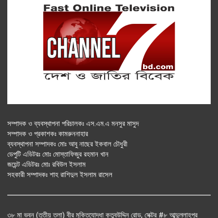
সম্পাদক ও ব্যবস্থাপনা পরিচালকঃ এস.এম.এ মনসুর মাসুদ
সম্পাদক ও প্রকাশকঃ কামরুননাহার
ব্যবস্থাপনা সম্পাদকঃ মোঃ আবু নাছের ইকবাল চৌধুরী
ডেপুটি এডিটরঃ মোঃ মোস্তাফিজুর রহমান খান
জয়েন্ট এডিটরঃ মোঃ রবিউল ইসলাম
সহকারী সম্পাদকঃ শাহ রাশিদুল ইসলাম রাসেল
৩৮ মা ভবন (তৃতীয় তলা) বীর মুক্তিযোদ্ধা কুতুবউদ্দিন রোড, সেক্টর #৮ আব্দুল্লাহপুর