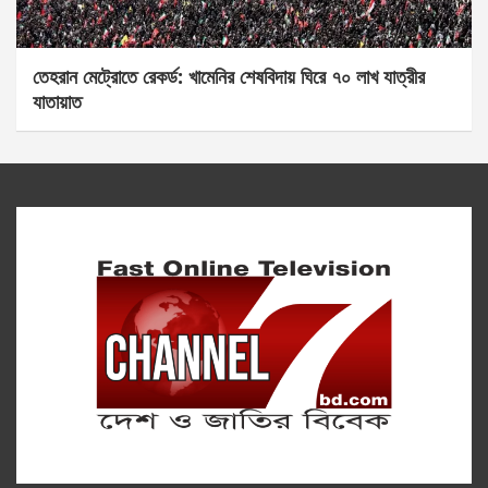
তেহরান মেট্রোতে রেকর্ড: খামেনির শেষবিদায় ঘিরে ৭০ লাখ যাত্রীর
যাতায়াত