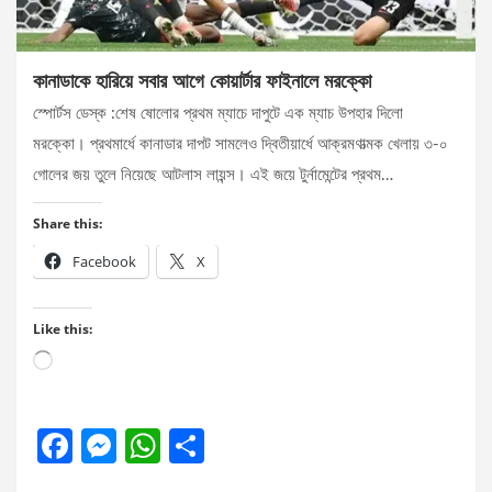
কানাডাকে হারিয়ে সবার আগে কোয়ার্টার ফাইনালে মরক্কো
স্পোর্টস ডেস্ক :শেষ ষোলোর প্রথম ম্যাচে দাপুটে এক ম্যাচ উপহার দিলো
মরক্কো। প্রথমার্ধে কানাডার দাপট সামলেও দ্বিতীয়ার্ধে আক্রমণাত্মক খেলায় ৩-০
গোলের জয় তুলে নিয়েছে আটলাস লায়ন্স। এই জয়ে টুর্নামেন্টের প্রথম…
Share this:
Facebook
X
Like this:
Loading…
F
M
W
S
a
es
h
h