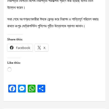
নিরাপত্তা নিশ্চিতে বিশেষ নিরাপত্তা পরিকল্পনা গ্রহণ করা হয়েছে বলেও তিনি
উল্লেখ করেন।
সভা শেষে অংশগ্রহণকারীরা ঈদকে কেন্দ্র করে নিরাপদ ও শান্তিপূর্ণ পরিবেশ বজায়
রাখতে রংপুর মেট্রোপলিটন পুলিশের গৃহীত উদ্যোগকে স্বাগত জানান।
Share this:
Facebook
X
Like this:
Loading…
F
M
W
S
a
es
h
h
ce
se
at
ar