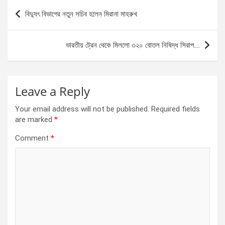
b
n
s
e
Post
বিদ্যুৎ বিভাগের নতুন সচিব হলেন মিরানা মাহরুখ
o
g
A
navigation
o
er
p
ভারতীয় ট্রেন থেকে মিললো ৩২০ বোতল নিষিদ্ধ সিরাপ….
k
p
Leave a Reply
Your email address will not be published.
Required fields
are marked
*
Comment
*