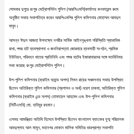
সোমবার দুপুরে রংপুর মেট্রোপলিটন পুলিশ (আরপিএমপি)কার্যালয় কনফারেন্স রুমে
অনুষ্ঠিত সভায় সভাপতিত্ব করেন আরপিএমপির পুলিশ কমিশনার মোহাম্মদ আবদুল
মাবুদ।
আসন্ন ঈদুল আজহা উপলক্ষ্যে নগরীর সার্বিক আইনশৃঙ্খলা পরিস্থিতি স্বাভাবিক
রাখা, পশুর হাট ব্যবস্থাপনা ও জননিরাপত্তা জোরদারে ব্যবসায়ী সংগঠন, শ্রমিক
ইউনিয়ন, পরিবহন খাতের প্রতিনিধি এবং পশুর হাটের ইজারাদারদের সঙ্গে মতবিনিময়
সভা করেছে রংপুর মেট্রোপলিটন পুলিশ।
উপ-পুলিশ কমিশনার (ক্রাইম অ্যান্ড অপস) লিমন রায়ের সঞ্চালনায় সভায় উপস্থিত
ছিলেন অতিরিক্ত পুলিশ কমিশনার (প্রশাসন ও অর্থ) নরেশ চাকমা, অতিরিক্ত পুলিশ
কমিশনার (ক্রাইম এন্ড অপস) তোফায়েল আহমেদ এবং উপ-পুলিশ কমিশনার
(সিটিএসবি) মো. হাবিবুর রহমান।
এসময় আমন্ত্রিত অতিথি হিসেবে উপস্থিত ছিলেন বাংলাদেশ ব্যাংকের যুগ্ম পরিচালক
আবদুল্লাহ আল মামুন, মহানগর দোকান মালিক সমিতির ভারপ্রাপ্ত সভাপতি