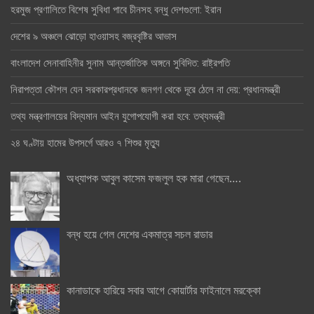
হরমুজ প্রণালিতে বিশেষ সুবিধা পাবে চীনসহ বন্ধু দেশগুলো: ইরান
দেশের ৯ অঞ্চলে ঝোড়ো হাওয়াসহ বজ্রবৃষ্টির আভাস
বাংলাদেশ সেনাবাহিনীর সুনাম আন্তর্জাতিক অঙ্গনে সুবিদিত: রাষ্ট্রপতি
নিরাপত্তা কৌশল যেন সরকারপ্রধানকে জনগণ থেকে দূরে ঠেলে না দেয়: প্রধানমন্ত্রী
তথ্য মন্ত্রণালয়ের বিদ্যমান আইন যুগোপযোগী করা হবে: তথ্যমন্ত্রী
২৪ ঘণ্টায় হামের উপসর্গে আরও ৭ শিশুর মৃত্যু
অধ্যাপক আবুল কাসেম ফজলুল হক মারা গেছেন….
বন্ধ হয়ে গেল দেশের একমাত্র সচল রাডার
কানাডাকে হারিয়ে সবার আগে কোয়ার্টার ফাইনালে মরক্কো