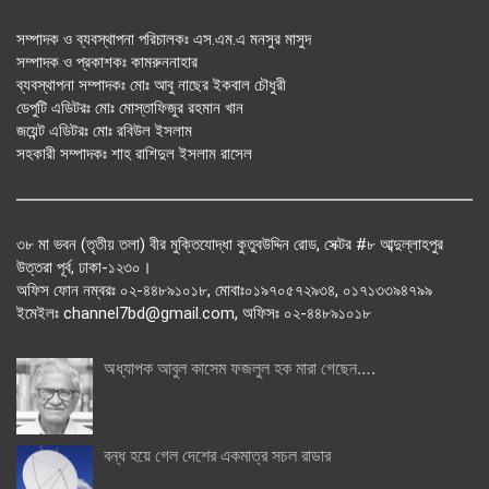
সম্পাদক ও ব্যবস্থাপনা পরিচালকঃ এস.এম.এ মনসুর মাসুদ
সম্পাদক ও প্রকাশকঃ কামরুননাহার
ব্যবস্থাপনা সম্পাদকঃ মোঃ আবু নাছের ইকবাল চৌধুরী
ডেপুটি এডিটরঃ মোঃ মোস্তাফিজুর রহমান খান
জয়েন্ট এডিটরঃ মোঃ রবিউল ইসলাম
সহকারী সম্পাদকঃ শাহ রাশিদুল ইসলাম রাসেল
৩৮ মা ভবন (তৃতীয় তলা) বীর মুক্তিযোদ্ধা কুতুবউদ্দিন রোড, সেক্টর #৮ আব্দুল্লাহপুর
উত্তরা পূর্ব, ঢাকা-১২৩০।
অফিস ফোন নম্বরঃ ০২-৪৪৮৯১০১৮, মোবাঃ০১৯৭০৫৭২৯৩৪, ০১৭১৩৩৯৪৭৯৯
ইমেইলঃ channel7bd@gmail.com, অফিসঃ ০২-৪৪৮৯১০১৮
অধ্যাপক আবুল কাসেম ফজলুল হক মারা গেছেন….
বন্ধ হয়ে গেল দেশের একমাত্র সচল রাডার