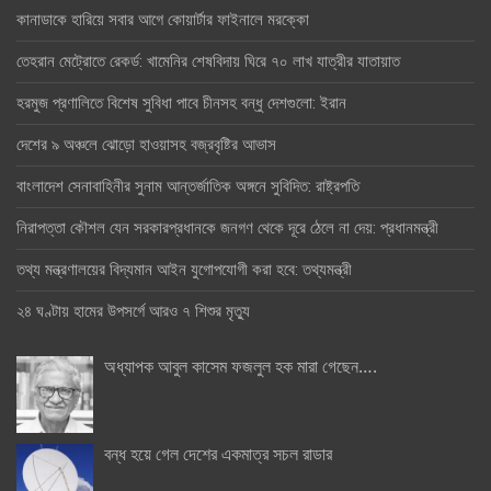
কানাডাকে হারিয়ে সবার আগে কোয়ার্টার ফাইনালে মরক্কো
তেহরান মেট্রোতে রেকর্ড: খামেনির শেষবিদায় ঘিরে ৭০ লাখ যাত্রীর যাতায়াত
হরমুজ প্রণালিতে বিশেষ সুবিধা পাবে চীনসহ বন্ধু দেশগুলো: ইরান
দেশের ৯ অঞ্চলে ঝোড়ো হাওয়াসহ বজ্রবৃষ্টির আভাস
বাংলাদেশ সেনাবাহিনীর সুনাম আন্তর্জাতিক অঙ্গনে সুবিদিত: রাষ্ট্রপতি
নিরাপত্তা কৌশল যেন সরকারপ্রধানকে জনগণ থেকে দূরে ঠেলে না দেয়: প্রধানমন্ত্রী
তথ্য মন্ত্রণালয়ের বিদ্যমান আইন যুগোপযোগী করা হবে: তথ্যমন্ত্রী
২৪ ঘণ্টায় হামের উপসর্গে আরও ৭ শিশুর মৃত্যু
অধ্যাপক আবুল কাসেম ফজলুল হক মারা গেছেন….
বন্ধ হয়ে গেল দেশের একমাত্র সচল রাডার