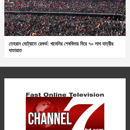
তেহরান মেট্রোতে রেকর্ড: খামেনির শেষবিদায় ঘিরে ৭০ লাখ যাত্রীর
যাতায়াত