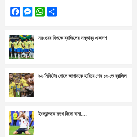
F
M
W
S
a
es
h
h
ce
se
at
ar
নরওয়ের বিপক্ষে ব্রাজিলের সম্ভাব্য একাদশ
b
n
s
e
o
g
A
o
er
p
k
p
৯৬ মিনিটের গোলে জাপানকে হারিয়ে শেষ ১৬-তে ব্রাজিল
ইংল্যান্ডকে রুখে দিলো ঘানা….