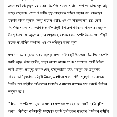
এডভোকেট মাহফুজুল হক, জেলা বিএনপির সাবেক সাধারণ সম্পাদক আলহাজ্ব আবু
তাহের তালুকদার, জেলা বিএনপির যুগ্ম-আহবায়ক মজিবুর রহমান খান, তাজেজুল
ইসলাম ফারাস সুজাত, বজলুর রহমান পাঠান, এস এম মনিরুজ্জামান দুদু, জেলা
বিএনপির সাবেক সহ-সভাপতি ও খালিয়াজুরী উপজেলা পরিষদের সাবেক চেয়ারম্যান
বীর মুক্তিযোদ্ধা আব্দুল মান্নান তালুকদার, সাবেক সহ-সভাপতি ইমরান খান চৌধুরী,
সাবেক সাংগঠনিক সম্পাদক এস এম শফিকুল কাদের সুজা।
সম্মেলনে অন্যান্যদের মধ্যে বক্তব্য রাখেন খালিয়াজুরী উপজেলা বিএনপির সভাপতি
প্রার্থী আব্দুর রউফ স্বাধীন, আবুল কালাম আজাদ, সাধারণ সম্পাদক প্রার্থী ইদ্রিস
আলী মোল্লা, মাহবুবুর রহমান কেষ্টু, তরিকুজ্জামান তরু, নাজমুল হক তালুকদার
আরিফ, আসিফুজ্জামান চৌধুরী উজ্জল, এরশাদুল আলম শাহীন প্রমুখ। সম্মেলনের
দ্বিতীয় পর্বে কাউন্সিল অধিবেশনে সভাপতি ও সাধারণ সম্পাদক পদে সরাসরি নির্বাচন
অনুষ্ঠিত হয়।
নির্বাচনে সভাপতি পদে দুজন ও সাধারণ সম্পাদক পদে ছয় জন প্রার্থী প্রতিদ্বন্দিতা
করেন। নির্বাচনে খালিয়াজুরী উপজেলার ছয়টি ইউনিয়নের প্রত্যেক ইউনিয়ন কমিটির