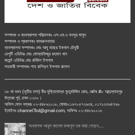
সম্পাদক ও ব্যবস্থাপনা পরিচালকঃ এস.এম.এ মনসুর মাসুদ
সম্পাদক ও প্রকাশকঃ কামরুননাহার
ব্যবস্থাপনা সম্পাদকঃ মোঃ আবু নাছের ইকবাল চৌধুরী
ডেপুটি এডিটরঃ মোঃ মোস্তাফিজুর রহমান খান
জয়েন্ট এডিটরঃ মোঃ রবিউল ইসলাম
সহকারী সম্পাদকঃ শাহ রাশিদুল ইসলাম রাসেল
৩৮ মা ভবন (তৃতীয় তলা) বীর মুক্তিযোদ্ধা কুতুবউদ্দিন রোড, সেক্টর #৮ আব্দুল্লাহপুর
উত্তরা পূর্ব, ঢাকা-১২৩০।
অফিস ফোন নম্বরঃ ০২-৪৪৮৯১০১৮, মোবাঃ০১৯৭০৫৭২৯৩৪, ০১৭১৩৩৯৪৭৯৯
ইমেইলঃ channel7bd@gmail.com, অফিসঃ ০২-৪৪৮৯১০১৮
অধ্যাপক আবুল কাসেম ফজলুল হক মারা গেছেন….