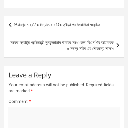
a
es
h
h
ce
se
at
ar
b
n
s
e
Post
পিয়ারপুর মাধ্যমিক বিদ্যালয়ে বার্ষিক ত্রীড়া প্রতিযোগিতা অনুষ্ঠিত
o
g
A
navigation
o
er
p
সাবেক স্বরাষ্ট্র প্রতিমন্ত্রী লুৎফুজ্জামান বাবরের সাথে জেলা বিএনপি’র আহবায়ক
k
p
ও সদস্য সচিব এর সৌজন্যে সাক্ষাৎ
Leave a Reply
Your email address will not be published.
Required fields
are marked
*
Comment
*