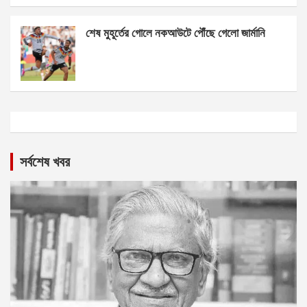
শেষ মুহূর্তের গোলে নকআউটে পৌঁছে গেলো জার্মানি
সর্বশেষ খবর