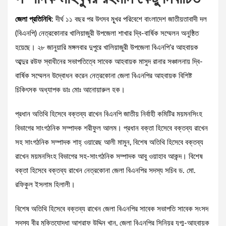
জেলা প্রতিনিধি
: দীর্ঘ ১১ বছর পর উৎসব মূূখর পরিবেশে বাংলাদেশ জাতীয়তাবাদী দল
(বিএনপি) নেত্রকোনার খালিয়াজুরী উপজেলা শাখার দ্বি-বার্ষিক সম্মেলন অনুষ্ঠিত
হয়েছে। ২৮ জানুয়ারি মঙ্গলবার দুপুরে খালিয়াজুরী উপজেলা বিএনপি’র আহবায়ক
আব্দুর রউফ স্বাধীনের সভাপতিত্বে সাবেক আহবায়ক মাসুদ রানার সঞ্চালনায় দ্বি-
বার্ষিক সম্মেলন উদ্বোধন করেন নেত্রকোনা জেলা বিএনপির আহবায়ক বিশিষ্ট
চিকিৎসক অধ্যাপক ডাঃ মোঃ আনোয়ারুল হক।
প্রধান অতিথি হিসেবে বক্তব্য রাখেন বিএনপি জাতীয় নির্বাহী কমিটির ময়মনসিংহ
বিভাগের সাংগঠনিক সম্পাদক শরীফুল আলম। প্রধান বক্তা হিসেবে বক্তব্য রাখেন
সহ সাংগঠনিক সম্পাদক শাহ্ ওয়ারেছ আলী মামুন, বিশেষ অতিথি হিসেবে বক্তব্য
রাখেন ময়মনসিংহ বিভাগের সহ-সাংগঠনিক সম্পাদক আবু ওয়াহাব আকন্দ। বিশেষ
বক্তা হিসেবে বক্তব্য রাখেন নেত্রকোনা জেলা বিএনপির সদস্য সচিব ড. মো.
রফিকুল ইসলাম হিলালী।
বিশেষ অতিথি হিসেবে বক্তব্য রাখেন জেলা বিএনপির সাবেক সভাপতি সাবেক সংসদ
সদস্য বীর মুক্তিযোদ্ধা আশরাফ উদ্দিন খান, জেলা বিএনপির সিনিয়র যুগ্ম-আহবায়ক