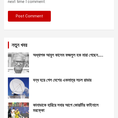
next time I comment.
নতুন খবর
অধ্যাপক আবুল কাসেম ফজলুল হক মারা গেছেন….
বন্ধ হয়ে গেল দেশের একমাত্র সচল রাডার
কানাডাকে হারিয়ে সবার আগে কোয়ার্টার ফাইনালে
মরক্কো