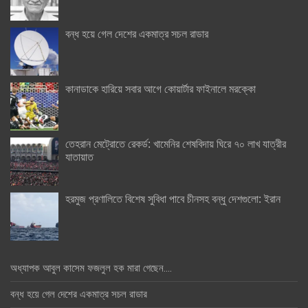
বন্ধ হয়ে গেল দেশের একমাত্র সচল রাডার
কানাডাকে হারিয়ে সবার আগে কোয়ার্টার ফাইনালে মরক্কো
তেহরান মেট্রোতে রেকর্ড: খামেনির শেষবিদায় ঘিরে ৭০ লাখ যাত্রীর
যাতায়াত
হরমুজ প্রণালিতে বিশেষ সুবিধা পাবে চীনসহ বন্ধু দেশগুলো: ইরান
অধ্যাপক আবুল কাসেম ফজলুল হক মারা গেছেন….
বন্ধ হয়ে গেল দেশের একমাত্র সচল রাডার