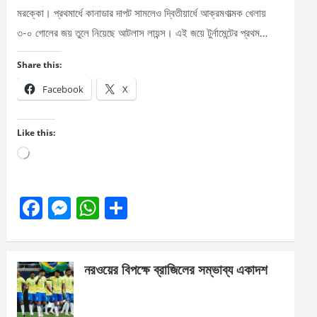
মরক্কো। প্রথমার্ধে কানাডার দাপট সামলেও দ্বিতীয়ার্ধে আক্রমণাত্মক খেলায়
৩-০ গোলের জয় তুলে নিয়েছে আটলাস লায়ন্স। এই জয়ে টুর্নামেন্টের প্রথম…
Share this:
Facebook
X
Like this:
Loading…
F
M
W
S
a
es
h
h
ce
se
at
ar
নরওয়ের বিপক্ষে ব্রাজিলের সম্ভাব্য একাদশ
b
n
s
e
o
g
A