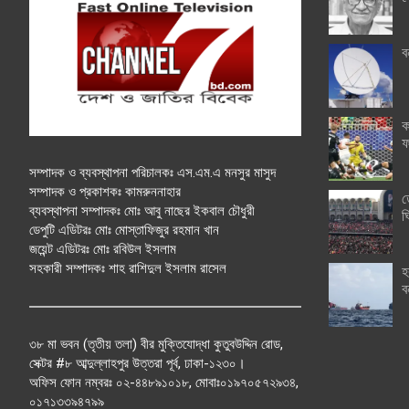
ব
ক
ফ
সম্পাদক ও ব্যবস্থাপনা পরিচালকঃ এস.এম.এ মনসুর মাসুদ
সম্পাদক ও প্রকাশকঃ কামরুননাহার
ত
ব্যবস্থাপনা সম্পাদকঃ মোঃ আবু নাছের ইকবাল চৌধুরী
ঘ
ডেপুটি এডিটরঃ মোঃ মোস্তাফিজুর রহমান খান
জয়েন্ট এডিটরঃ মোঃ রবিউল ইসলাম
সহকারী সম্পাদকঃ শাহ রাশিদুল ইসলাম রাসেল
হ
ব
৩৮ মা ভবন (তৃতীয় তলা) বীর মুক্তিযোদ্ধা কুতুবউদ্দিন রোড,
সেক্টর #৮ আব্দুল্লাহপুর উত্তরা পূর্ব, ঢাকা-১২৩০।
অফিস ফোন নম্বরঃ ০২-৪৪৮৯১০১৮, মোবাঃ০১৯৭০৫৭২৯৩৪,
০১৭১৩৩৯৪৭৯৯