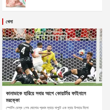
খেলা
কানাডাকে হারিয়ে সবার আগে কোয়ার্টার ফাইনালে
মরক্কো
স্পোর্টস ডেস্ক :শেষ ষোলোর প্রথম ম্যাচে দাপুটে এক ম্যাচ উপহার দিলো