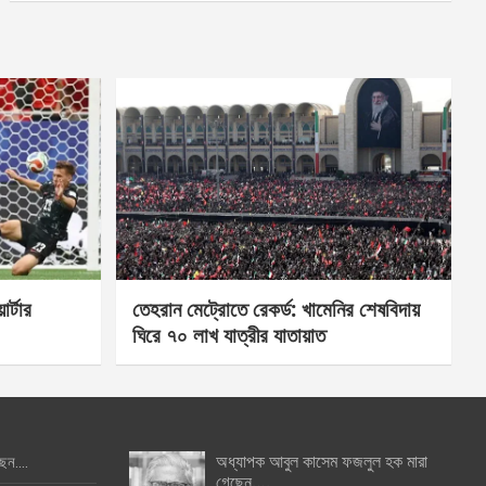
র্টার
তেহরান মেট্রোতে রেকর্ড: খামেনির শেষবিদায়
ঘিরে ৭০ লাখ যাত্রীর যাতায়াত
অধ্যাপক আবুল কাসেম ফজলুল হক মারা
ছেন….
গেছেন….