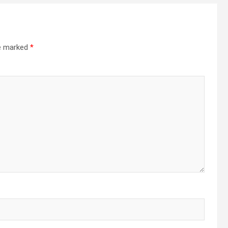
re marked
*