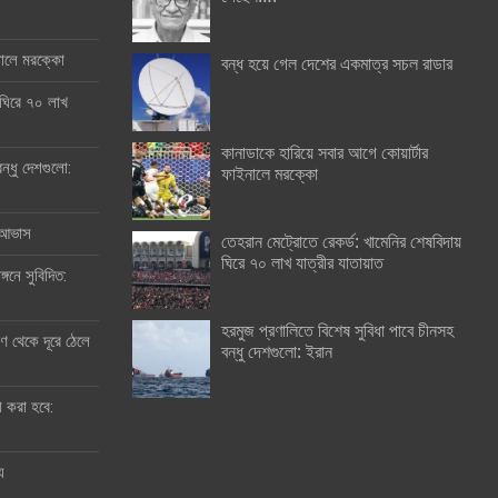
ইনালে মরক্কো
বন্ধ হয়ে গেল দেশের একমাত্র সচল রাডার
 ঘিরে ৭০ লাখ
কানাডাকে হারিয়ে সবার আগে কোয়ার্টার
ন্ধু দেশগুলো:
ফাইনালে মরক্কো
র আভাস
তেহরান মেট্রোতে রেকর্ড: খামেনির শেষবিদায়
ঘিরে ৭০ লাখ যাত্রীর যাতায়াত
্গনে সুবিদিত:
হরমুজ প্রণালিতে বিশেষ সুবিধা পাবে চীনসহ
 থেকে দূরে ঠেলে
বন্ধু দেশগুলো: ইরান
ী করা হবে:
ু