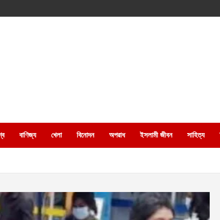
্ব
বাণিজ্য
খেলা
বিনোদন
অপরাধ
ইসলামী জীবন
সাহিত্য