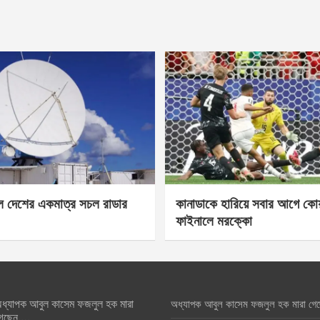
েল দেশের একমাত্র সচল রাডার
কানাডাকে হারিয়ে সবার আগে কোয়া
ফাইনালে মরক্কো
ধ্যাপক আবুল কাসেম ফজলুল হক মারা
অধ্যাপক আবুল কাসেম ফজলুল হক মারা গে
েছেন….