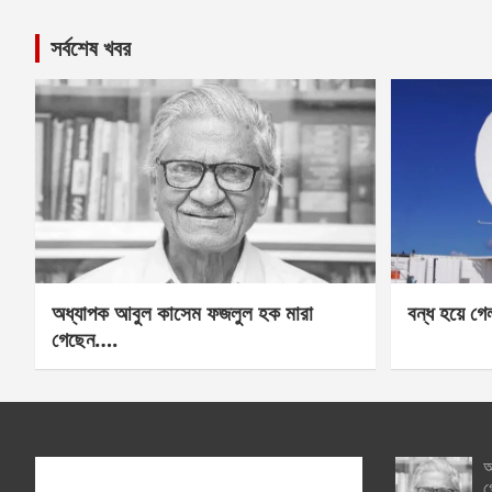
সর্বশেষ খবর
অধ্যাপক আবুল কাসেম ফজলুল হক মারা
বন্ধ হয়ে গ
গেছেন….
অ
গ