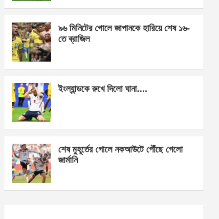
o
er
p
k
p
৯৬ মিনিটের গোলে জাপানকে হারিয়ে শেষ ১৬-
তে ব্রাজিল
ইংল্যান্ডকে রুখে দিলো ঘানা….
শেষ মুহূর্তের গোলে নকআউটে পৌঁছে গেলো
জার্মানি