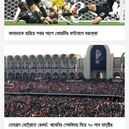
কানাডাকে হারিয়ে সবার আগে কোয়ার্টার ফাইনালে মরক্কো
তেহরান মেট্রোতে রেকর্ড: খামেনির শেষবিদায় ঘিরে ৭০ লাখ যাত্রীর