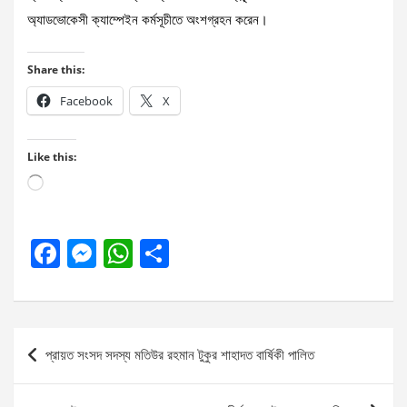
অ্যাডভোকেসী ক্যাম্পেইন কর্মসূচীতে অংশগ্রহন করেন।
Share this:
Facebook
X
Like this:
Loading…
F
M
W
S
a
es
h
h
ce
se
at
ar
b
n
s
e
Post
প্রায়ত সংসদ সদস্য মতিউর রহমান টুকুর শাহাদত বার্ষিকী পালিত
o
g
A
navigation
o
er
p