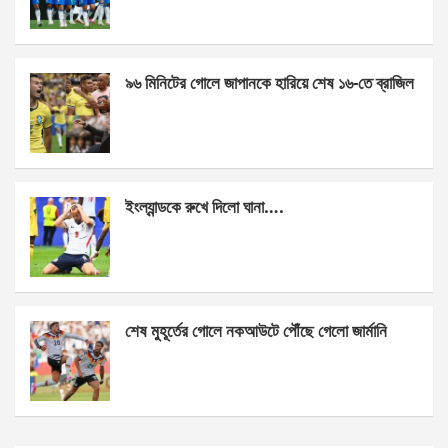
o
g
A
o
er
p
k
p
৯৬ মিনিটের গোলে জাপানকে হারিয়ে শেষ ১৬-তে ব্রাজিল
ইংল্যান্ডকে রুখে দিলো ঘানা….
শেষ মুহূর্তের গোলে নকআউটে পৌঁছে গেলো জার্মানি