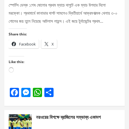
স্পোর্টস ডেস্ক :শেষ ষোলোর প্রথম ম্যাচে দাপুটে এক ম্যাচ উপহার দিলো
মরক্কো। প্রথমার্ধে কানাডার দাপট সামলেও দ্বিতীয়ার্ধে আক্রমণাত্মক খেলায় ৩-০
গোলের জয় তুলে নিয়েছে আটলাস লায়ন্স। এই জয়ে টুর্নামেন্টের প্রথম…
Share this:
Facebook
X
Like this:
Loading…
F
M
W
S
a
es
h
h
ce
se
at
ar
নরওয়ের বিপক্ষে ব্রাজিলের সম্ভাব্য একাদশ
b
n
s
e