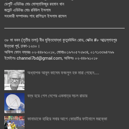
ডেপুটি এডিটরঃ মোঃ মোস্তাফিজুর রহমান খান
জয়েন্ট এডিটরঃ মোঃ রবিউল ইসলাম
সহকারী সম্পাদকঃ শাহ রাশিদুল ইসলাম রাসেল
৩৮ মা ভবন (তৃতীয় তলা) বীর মুক্তিযোদ্ধা কুতুবউদ্দিন রোড, সেক্টর #৮ আব্দুল্লাহপুর
উত্তরা পূর্ব, ঢাকা-১২৩০।
অফিস ফোন নম্বরঃ ০২-৪৪৮৯১০১৮, মোবাঃ০১৯৭০৫৭২৯৩৪, ০১৭১৩৩৯৪৭৯৯
ইমেইলঃ channel7bd@gmail.com, অফিসঃ ০২-৪৪৮৯১০১৮
অধ্যাপক আবুল কাসেম ফজলুল হক মারা গেছেন….
বন্ধ হয়ে গেল দেশের একমাত্র সচল রাডার
কানাডাকে হারিয়ে সবার আগে কোয়ার্টার ফাইনালে মরক্কো