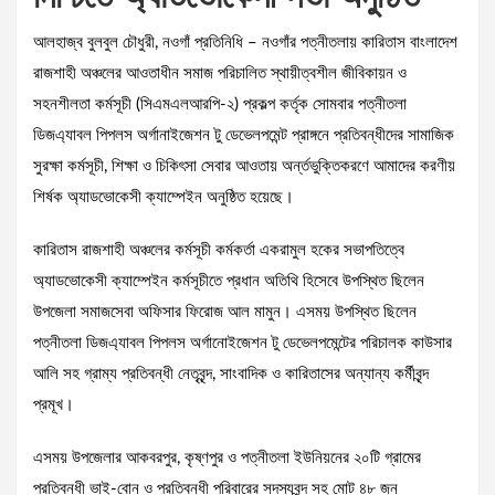
আলহাজ্ব বুলবুল চৌধুরী, নওগাঁ প্রতিনিধি – নওগাঁর পত্নীতলায় কারিতাস বাংলাদেশ
রাজশাহী অঞ্চলের আওতাধীন সমাজ পরিচালিত স্থায়ীত্বশীল জীবিকায়ন ও
সহনশীলতা কর্মসূচী (সিএমএলআরপি-২) প্রকল্প কর্তৃক সোমবার পত্নীতলা
ডিজএ্যাবল পিপলস অর্গানাইজেশন টু ডেভেলপমেন্ট প্রাঙ্গনে প্রতিবন্ধীদের সামাজিক
সুরক্ষা কর্মসূচী, শিক্ষা ও চিকিৎসা সেবার আওতায় অর্ন্তভুক্তিকরণে আমাদের করণীয়
শির্ষক অ্যাডভোকেসী ক্যাম্পেইন অনুষ্ঠিত হয়েছে।
কারিতাস রাজশাহী অঞ্চলের কর্মসূচী কর্মকর্তা একরামুল হকের সভাপতিত্বে
অ্যাডভোকেসী ক্যাম্পেইন কর্মসূচীতে প্রধান অতিথি হিসেবে উপস্থিত ছিলেন
উপজেলা সমাজসেবা অফিসার ফিরোজ আল মামুন। এসময় উপস্থিত ছিলেন
পত্নীতলা ডিজএ্যাবল পিপলস অর্গানোইজেশন টু ডেভেলপমেন্টের পরিচালক কাউসার
আলি সহ গ্রাম্য প্রতিবন্ধী নেতৃবৃন্দ, সাংবাদিক ও কারিতাসের অন্যান্য কর্মীবৃন্দ
প্রমূখ।
এসময় উপজেলার আকবরপুর, কৃষ্ণপুর ও পত্নীতলা ইউনিয়নের ২০টি গ্রামের
প্রতিবন্ধী ভাই-বোন ও প্রতিবন্ধী পরিবারের সদস্যবৃন্দ সহ মোট ৪৮ জন