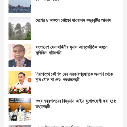
দেশের ৯ অঞ্চলে ঝোড়ো হাওয়াসহ বজ্রবৃষ্টির আভাস
বাংলাদেশ সেনাবাহিনীর সুনাম আন্তর্জাতিক অঙ্গনে
সুবিদিত: রাষ্ট্রপতি
নিরাপত্তা কৌশল যেন সরকারপ্রধানকে জনগণ থেকে
দূরে ঠেলে না দেয়: প্রধানমন্ত্রী
তথ্য মন্ত্রণালয়ের বিদ্যমান আইন যুগোপযোগী করা হবে:
তথ্যমন্ত্রী