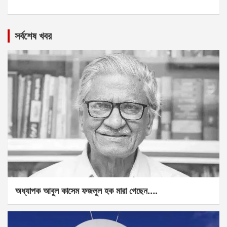
সর্বশেষ খবর
অধ্যাপক আবুল কাসেম ফজলুল হক মারা গেছেন….