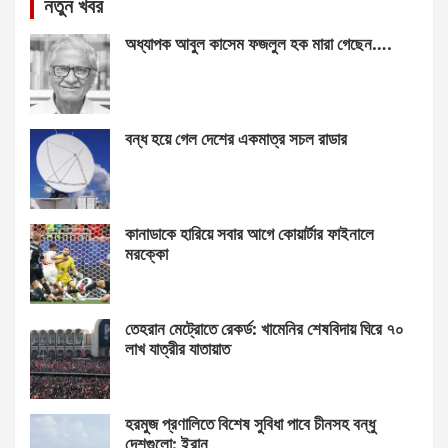
নতুন খবর
অধ্যাপক আবুল কাসেম ফজলুল হক মারা গেছেন….
বন্ধ হয়ে গেল দেশের একমাত্র সচল রাডার
কানাডাকে হারিয়ে সবার আগে কোয়ার্টার ফাইনালে
মরক্কো
তেহরান মেট্রোতে রেকর্ড: খামেনির শেষবিদায় ঘিরে ৭০
লাখ যাত্রীর যাতায়াত
হরমুজ প্রণালিতে বিশেষ সুবিধা পাবে চীনসহ বন্ধু
দেশগুলো: ইরান