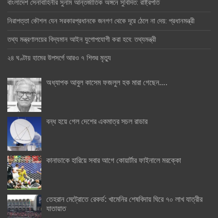
বাংলাদেশ সেনাবাহিনীর সুনাম আন্তর্জাতিক অঙ্গনে সুবিদিত: রাষ্ট্রপতি
নিরাপত্তা কৌশল যেন সরকারপ্রধানকে জনগণ থেকে দূরে ঠেলে না দেয়: প্রধানমন্ত্রী
তথ্য মন্ত্রণালয়ের বিদ্যমান আইন যুগোপযোগী করা হবে: তথ্যমন্ত্রী
২৪ ঘণ্টায় হামের উপসর্গে আরও ৭ শিশুর মৃত্যু
অধ্যাপক আবুল কাসেম ফজলুল হক মারা গেছেন….
বন্ধ হয়ে গেল দেশের একমাত্র সচল রাডার
কানাডাকে হারিয়ে সবার আগে কোয়ার্টার ফাইনালে মরক্কো
তেহরান মেট্রোতে রেকর্ড: খামেনির শেষবিদায় ঘিরে ৭০ লাখ যাত্রীর
যাতায়াত