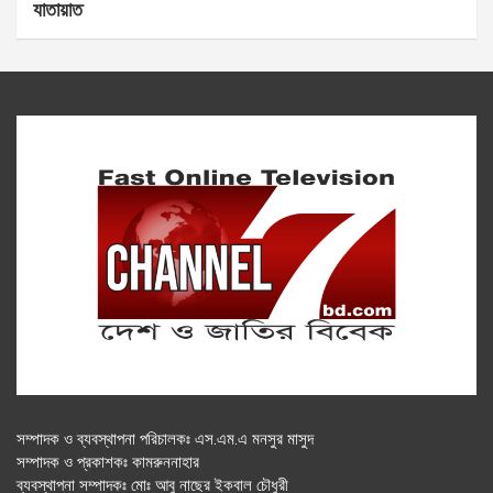
যাতায়াত
সম্পাদক ও ব্যবস্থাপনা পরিচালকঃ এস.এম.এ মনসুর মাসুদ
সম্পাদক ও প্রকাশকঃ কামরুননাহার
ব্যবস্থাপনা সম্পাদকঃ মোঃ আবু নাছের ইকবাল চৌধুরী