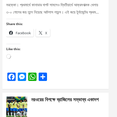
মরক্কো। প্রথমার্ধে কানাডার দাপট সামলেও দ্বিতীয়ার্ধে আক্রমণাত্মক খেলায়
৩-০ গোলের জয় তুলে নিয়েছে আটলাস লায়ন্স। এই জয়ে টুর্নামেন্টের প্রথম…
Share this:
Facebook
X
Like this:
Loading…
F
M
W
S
a
es
h
h
ce
se
at
ar
নরওয়ের বিপক্ষে ব্রাজিলের সম্ভাব্য একাদশ
b
n
s
e
o
g
A