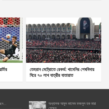
র্টার
তেহরান মেট্রোতে রেকর্ড: খামেনির শেষবিদায়
ঘিরে ৭০ লাখ যাত্রীর যাতায়াত
অধ্যাপক আবুল কাসেম ফজলুল হক মারা
ছেন….
গেছেন….