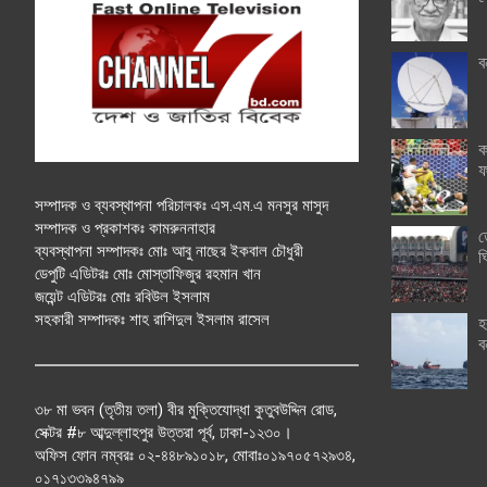
ব
ক
ফ
সম্পাদক ও ব্যবস্থাপনা পরিচালকঃ এস.এম.এ মনসুর মাসুদ
সম্পাদক ও প্রকাশকঃ কামরুননাহার
ত
ব্যবস্থাপনা সম্পাদকঃ মোঃ আবু নাছের ইকবাল চৌধুরী
ঘ
ডেপুটি এডিটরঃ মোঃ মোস্তাফিজুর রহমান খান
জয়েন্ট এডিটরঃ মোঃ রবিউল ইসলাম
সহকারী সম্পাদকঃ শাহ রাশিদুল ইসলাম রাসেল
হ
ব
৩৮ মা ভবন (তৃতীয় তলা) বীর মুক্তিযোদ্ধা কুতুবউদ্দিন রোড,
সেক্টর #৮ আব্দুল্লাহপুর উত্তরা পূর্ব, ঢাকা-১২৩০।
অফিস ফোন নম্বরঃ ০২-৪৪৮৯১০১৮, মোবাঃ০১৯৭০৫৭২৯৩৪,
০১৭১৩৩৯৪৭৯৯