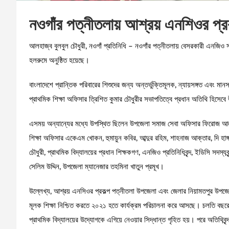
নওগাঁর পত্নীতলায় আশ্রয় এনশিওর প্রক
আলহাজ্ব বুলবুল চৌধুরী, নওগাঁ প্রতিনিধি – নওগাঁর পত্নীতলায় বেসরকারী এনজিও স
হলরুমে অনুষ্ঠিত হয়েছে।
বাংলাদেশে প্রান্তিক পরিবারের শিশুদের জন্য অন্তর্ভুক্তিমূলক, ন্যায়সঙ্গত এবং মা
প্রাথমিক শিক্ষা অফিসার ত্রিশিত কুমার চৌধুরীর সভাপতিত্বে প্রধান অতিথি হিসেব
এসময় অন্যান্যের মধ্যে উপস্থিত ছিলেন উপজেলা সমাজ সেবা অফিসার ফিরোজ আল ম
শিক্ষা অফিসার একেএম খোকন, হুমায়ুন কবির, আব্দুর রহিম, শাহনাজ আক্তার, দি হাঙ্
চৌধুরী, প্রাথমিক বিদ্যালয়ের প্রধান শিক্ষকগণ, এনজিও প্রতিনিধিবৃন্দ, ইডিসি সদস্যবৃ
সেলিম উদ্দিন, উপজেলা ম্যানেজার তহমিনা খাতুন প্রমূখ।
উল্লেখ্য, আশ্রয় এনসিওর প্রকল্প পত্নীতলা উপজেলা এবং জেলার নিয়ামতপুর উপজেল
মূলক শিক্ষা নিশ্চিত করতে ২০২১ হতে কার্যক্রম পরিচালনা করে আসছে। চলতি বছরে
প্রাথমিক বিদ্যালয়ের উদ্যোগকে এগিয়ে নেওয়ার সিদ্ধান্ত গৃহিত হয়। পরে অতিথিবৃ