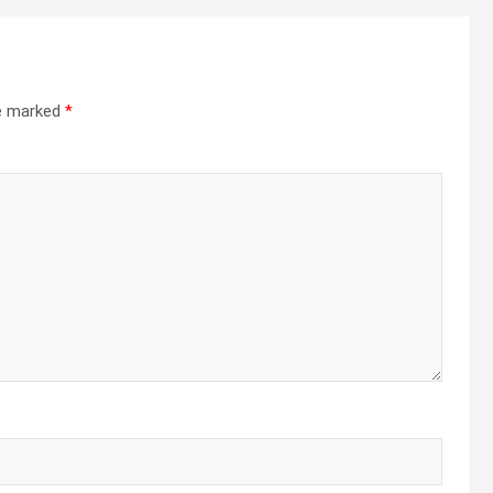
re marked
*