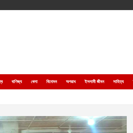
্ব
বাণিজ্য
খেলা
বিনোদন
অপরাধ
ইসলামী জীবন
সাহিত্য