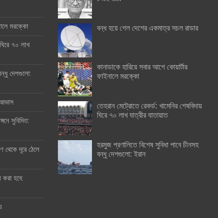
ইনালে মরক্কো
বন্ধ হয়ে গেল দেশের একমাত্র সচল রাডার
 ঘিরে ৭০ লাখ
কানাডাকে হারিয়ে সবার আগে কোয়ার্টার
ন্ধু দেশগুলো:
ফাইনালে মরক্কো
র আভাস
তেহরান মেট্রোতে রেকর্ড: খামেনির শেষবিদায়
ঘিরে ৭০ লাখ যাত্রীর যাতায়াত
্গনে সুবিদিত:
হরমুজ প্রণালিতে বিশেষ সুবিধা পাবে চীনসহ
 থেকে দূরে ঠেলে
বন্ধু দেশগুলো: ইরান
ী করা হবে:
ু