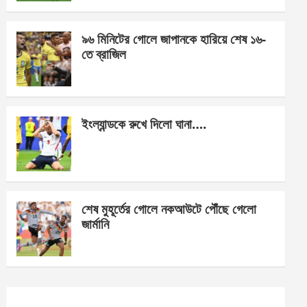
o
er
p
k
p
৯৬ মিনিটের গোলে জাপানকে হারিয়ে শেষ ১৬-
তে ব্রাজিল
ইংল্যান্ডকে রুখে দিলো ঘানা….
শেষ মুহূর্তের গোলে নকআউটে পৌঁছে গেলো
জার্মানি