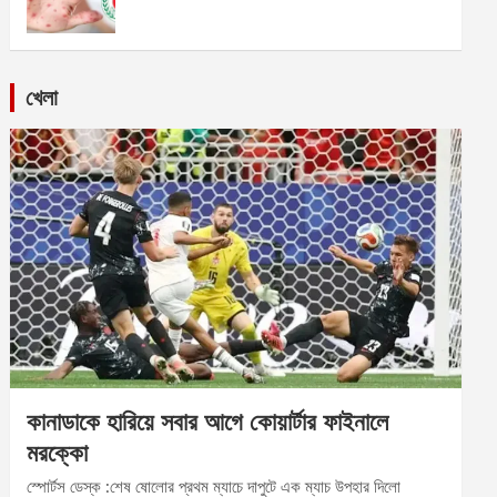
খেলা
কানাডাকে হারিয়ে সবার আগে কোয়ার্টার ফাইনালে
মরক্কো
স্পোর্টস ডেস্ক :শেষ ষোলোর প্রথম ম্যাচে দাপুটে এক ম্যাচ উপহার দিলো