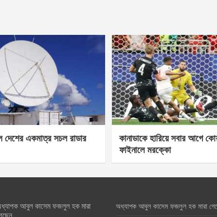
েল দেশের একমাত্র সচল রাডার
কানাডাকে হারিয়ে সবার আগে কোয়া
ফাইনালে মরক্কো
ধ্যাপক আবুল কাসেম ফজলুল হক মারা
অধ্যাপক আবুল কাসেম ফজলুল হক মারা গে
েছেন….