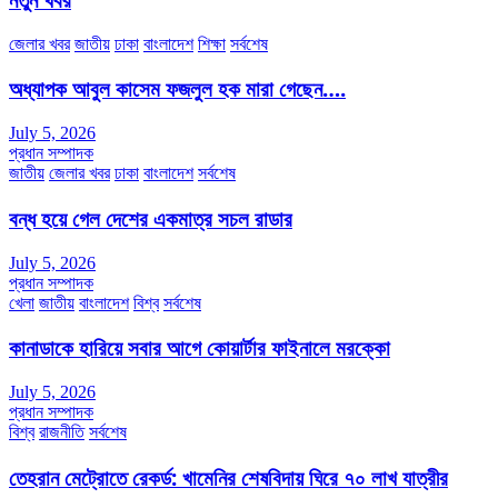
জেলার খবর
জাতীয়
ঢাকা
বাংলাদেশ
শিক্ষা
সর্বশেষ
অধ্যাপক আবুল কাসেম ফজলুল হক মারা গেছেন….
July 5, 2026
প্রধান সম্পাদক
জাতীয়
জেলার খবর
ঢাকা
বাংলাদেশ
সর্বশেষ
বন্ধ হয়ে গেল দেশের একমাত্র সচল রাডার
July 5, 2026
প্রধান সম্পাদক
খেলা
জাতীয়
বাংলাদেশ
বিশ্ব
সর্বশেষ
কানাডাকে হারিয়ে সবার আগে কোয়ার্টার ফাইনালে মরক্কো
July 5, 2026
প্রধান সম্পাদক
বিশ্ব
রাজনীতি
সর্বশেষ
তেহরান মেট্রোতে রেকর্ড: খামেনির শেষবিদায় ঘিরে ৭০ লাখ যাত্রীর