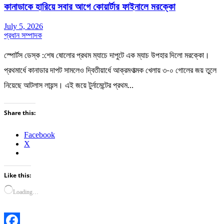
কানাডাকে হারিয়ে সবার আগে কোয়ার্টার ফাইনালে মরক্কো
July 5, 2026
প্রধান সম্পাদক
স্পোর্টস ডেস্ক :শেষ ষোলোর প্রথম ম্যাচে দাপুটে এক ম্যাচ উপহার দিলো মরক্কো।
প্রথমার্ধে কানাডার দাপট সামলেও দ্বিতীয়ার্ধে আক্রমণাত্মক খেলায় ৩-০ গোলের জয় তুলে
নিয়েছে আটলাস লায়ন্স। এই জয়ে টুর্নামেন্টের প্রথম…
Share this:
Facebook
X
Like this:
Loading…