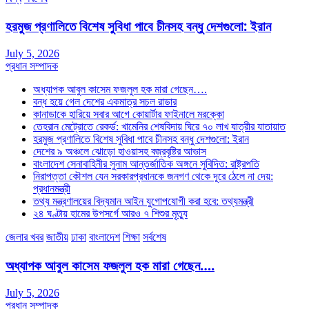
হরমুজ প্রণালিতে বিশেষ সুবিধা পাবে চীনসহ বন্ধু দেশগুলো: ইরান
July 5, 2026
প্রধান সম্পাদক
অধ্যাপক আবুল কাসেম ফজলুল হক মারা গেছেন….
বন্ধ হয়ে গেল দেশের একমাত্র সচল রাডার
কানাডাকে হারিয়ে সবার আগে কোয়ার্টার ফাইনালে মরক্কো
তেহরান মেট্রোতে রেকর্ড: খামেনির শেষবিদায় ঘিরে ৭০ লাখ যাত্রীর যাতায়াত
হরমুজ প্রণালিতে বিশেষ সুবিধা পাবে চীনসহ বন্ধু দেশগুলো: ইরান
দেশের ৯ অঞ্চলে ঝোড়ো হাওয়াসহ বজ্রবৃষ্টির আভাস
বাংলাদেশ সেনাবাহিনীর সুনাম আন্তর্জাতিক অঙ্গনে সুবিদিত: রাষ্ট্রপতি
নিরাপত্তা কৌশল যেন সরকারপ্রধানকে জনগণ থেকে দূরে ঠেলে না দেয়:
প্রধানমন্ত্রী
তথ্য মন্ত্রণালয়ের বিদ্যমান আইন যুগোপযোগী করা হবে: তথ্যমন্ত্রী
২৪ ঘণ্টায় হামের উপসর্গে আরও ৭ শিশুর মৃত্যু
জেলার খবর
জাতীয়
ঢাকা
বাংলাদেশ
শিক্ষা
সর্বশেষ
অধ্যাপক আবুল কাসেম ফজলুল হক মারা গেছেন….
July 5, 2026
প্রধান সম্পাদক