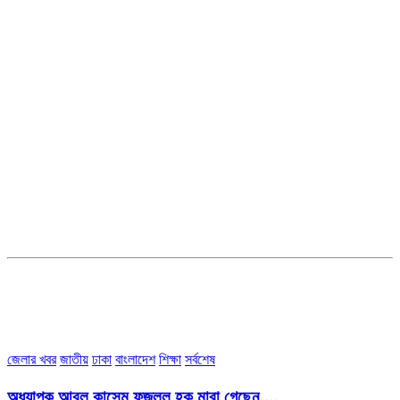
সম্পাদক ও ব্যবস্থাপনা পরিচালকঃ এস.এম.এ মনসুর মাসুদ
সম্পাদক ও প্রকাশকঃ কামরুননাহার
ব্যবস্থাপনা সম্পাদকঃ মোঃ আবু নাছের ইকবাল চৌধুরী
ডেপুটি এডিটরঃ মোঃ মোস্তাফিজুর রহমান খান
জয়েন্ট এডিটরঃ মোঃ রবিউল ইসলাম
সহকারী সম্পাদকঃ শাহ রাশিদুল ইসলাম রাসেল
৩৮ মা ভবন (তৃতীয় তলা) বীর মুক্তিযোদ্ধা কুতুবউদ্দিন রোড, সেক্টর #৮ আব্দুল্লাহপুর
উত্তরা পূর্ব, ঢাকা-১২৩০।
অফিস ফোন নম্বরঃ ০২-৪৪৮৯১০১৮, মোবাঃ০১৯৭০৫৭২৯৩৪, ০১৭১৩৩৯৪৭৯৯
ইমেইলঃ channel7bd@gmail.com, অফিসঃ ০২-৪৪৮৯১০১৮
জেলার খবর
জাতীয়
ঢাকা
বাংলাদেশ
শিক্ষা
সর্বশেষ
অধ্যাপক আবুল কাসেম ফজলুল হক মারা গেছেন….