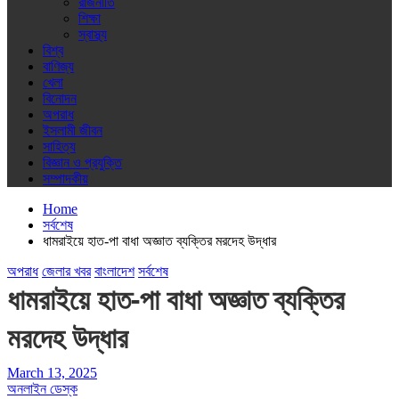
রাজনীতি
শিক্ষা
স্বাস্থ্য
বিশ্ব
বাণিজ্য
খেলা
বিনোদন
অপরাধ
ইসলামী জীবন
সাহিত্য
বিজ্ঞান ও প্রযুক্তি
সম্পাদকীয়
Home
সর্বশেষ
ধামরাইয়ে হাত-পা বাধা অজ্ঞাত ব্যক্তির মরদেহ উদ্ধার
অপরাধ
জেলার খবর
বাংলাদেশ
সর্বশেষ
ধামরাইয়ে হাত-পা বাধা অজ্ঞাত ব্যক্তির
মরদেহ উদ্ধার
March 13, 2025
অনলাইন ডেস্ক