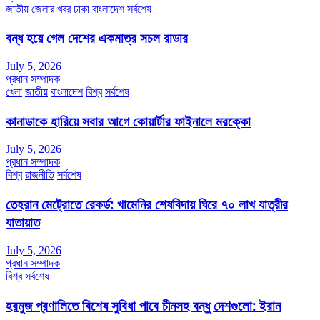
জাতীয়
জেলার খবর
ঢাকা
বাংলাদেশ
সর্বশেষ
বন্ধ হয়ে গেল দেশের একমাত্র সচল রাডার
July 5, 2026
প্রধান সম্পাদক
খেলা
জাতীয়
বাংলাদেশ
বিশ্ব
সর্বশেষ
কানাডাকে হারিয়ে সবার আগে কোয়ার্টার ফাইনালে মরক্কো
July 5, 2026
প্রধান সম্পাদক
বিশ্ব
রাজনীতি
সর্বশেষ
তেহরান মেট্রোতে রেকর্ড: খামেনির শেষবিদায় ঘিরে ৭০ লাখ যাত্রীর
যাতায়াত
July 5, 2026
প্রধান সম্পাদক
বিশ্ব
সর্বশেষ
হরমুজ প্রণালিতে বিশেষ সুবিধা পাবে চীনসহ বন্ধু দেশগুলো: ইরান