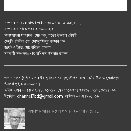
সম্পাদক ও ব্যবস্থাপনা পরিচালকঃ এস.এম.এ মনসুর মাসুদ
সম্পাদক ও প্রকাশকঃ কামরুননাহার
ব্যবস্থাপনা সম্পাদকঃ মোঃ আবু নাছের ইকবাল চৌধুরী
ডেপুটি এডিটরঃ মোঃ মোস্তাফিজুর রহমান খান
জয়েন্ট এডিটরঃ মোঃ রবিউল ইসলাম
সহকারী সম্পাদকঃ শাহ রাশিদুল ইসলাম রাসেল
৩৮ মা ভবন (তৃতীয় তলা) বীর মুক্তিযোদ্ধা কুতুবউদ্দিন রোড, সেক্টর #৮ আব্দুল্লাহপুর
উত্তরা পূর্ব, ঢাকা-১২৩০।
অফিস ফোন নম্বরঃ ০২-৪৪৮৯১০১৮, মোবাঃ০১৯৭০৫৭২৯৩৪, ০১৭১৩৩৯৪৭৯৯
ইমেইলঃ channel7bd@gmail.com, অফিসঃ ০২-৪৪৮৯১০১৮
অধ্যাপক আবুল কাসেম ফজলুল হক মারা গেছেন….