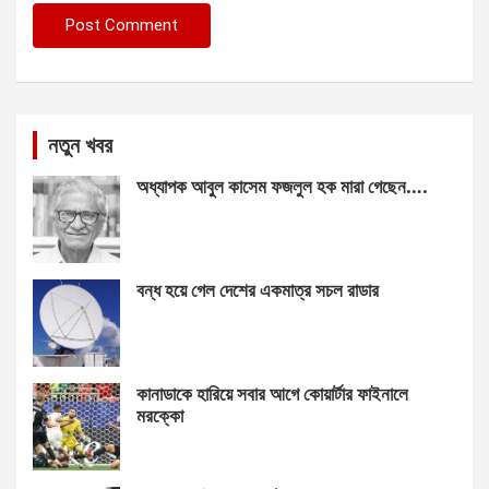
নতুন খবর
অধ্যাপক আবুল কাসেম ফজলুল হক মারা গেছেন….
বন্ধ হয়ে গেল দেশের একমাত্র সচল রাডার
কানাডাকে হারিয়ে সবার আগে কোয়ার্টার ফাইনালে
মরক্কো