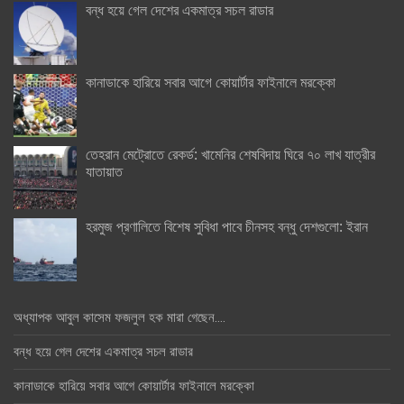
বন্ধ হয়ে গেল দেশের একমাত্র সচল রাডার
কানাডাকে হারিয়ে সবার আগে কোয়ার্টার ফাইনালে মরক্কো
তেহরান মেট্রোতে রেকর্ড: খামেনির শেষবিদায় ঘিরে ৭০ লাখ যাত্রীর
যাতায়াত
হরমুজ প্রণালিতে বিশেষ সুবিধা পাবে চীনসহ বন্ধু দেশগুলো: ইরান
অধ্যাপক আবুল কাসেম ফজলুল হক মারা গেছেন….
বন্ধ হয়ে গেল দেশের একমাত্র সচল রাডার
কানাডাকে হারিয়ে সবার আগে কোয়ার্টার ফাইনালে মরক্কো