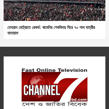
তেহরান মেট্রোতে রেকর্ড: খামেনির শেষবিদায় ঘিরে ৭০ লাখ যাত্রীর
যাতায়াত