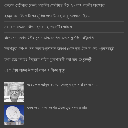
তেহরান মেট্রোতে রেকর্ড: খামেনির শেষবিদায় ঘিরে ৭০ লাখ যাত্রীর যাতায়াত
হরমুজ প্রণালিতে বিশেষ সুবিধা পাবে চীনসহ বন্ধু দেশগুলো: ইরান
দেশের ৯ অঞ্চলে ঝোড়ো হাওয়াসহ বজ্রবৃষ্টির আভাস
বাংলাদেশ সেনাবাহিনীর সুনাম আন্তর্জাতিক অঙ্গনে সুবিদিত: রাষ্ট্রপতি
নিরাপত্তা কৌশল যেন সরকারপ্রধানকে জনগণ থেকে দূরে ঠেলে না দেয়: প্রধানমন্ত্রী
তথ্য মন্ত্রণালয়ের বিদ্যমান আইন যুগোপযোগী করা হবে: তথ্যমন্ত্রী
২৪ ঘণ্টায় হামের উপসর্গে আরও ৭ শিশুর মৃত্যু
অধ্যাপক আবুল কাসেম ফজলুল হক মারা গেছেন….
বন্ধ হয়ে গেল দেশের একমাত্র সচল রাডার