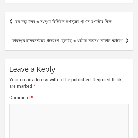
ce
se
at
ar
b
n
s
e
Post
চার মন্ত্রণালয় ও সংস্থার ডিজিটাল রূপান্তরে প্রধান উপদেষ্টার নির্দেশ
o
g
A
navigation
o
er
p
ফরিদপুরে ছাত্রসমাজের উদ্যোগে, ছিনতাই ও ধর্ষণের বিরুদ্ধে বিক্ষোভ সমাবেশ
k
p
Leave a Reply
Your email address will not be published.
Required fields
are marked
*
Comment
*