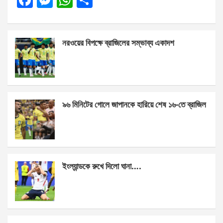
F
M
W
S
a
es
h
h
ce
se
at
ar
নরওয়ের বিপক্ষে ব্রাজিলের সম্ভাব্য একাদশ
b
n
s
e
o
g
A
o
er
p
k
p
৯৬ মিনিটের গোলে জাপানকে হারিয়ে শেষ ১৬-তে ব্রাজিল
ইংল্যান্ডকে রুখে দিলো ঘানা….