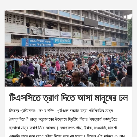
টিএসসিতে ত্রাণ দিতে আসা মানুষের ঢল
নিজস্ব প্রতিবেদক: দেশের দক্ষিণ-পূর্বাঞ্চলে চলমান বন্যা পরিস্থিতির মধ্যে
বৈষম্যবিরোধী ছাত্র আন্দোলনের উদ্যোগে দ্বিতীয় দিনের ‘গণত্রাণ’ কর্মসূচিতে
হাজারো মানুষ ত্রাণ নিয়ে আসছে। ব্যক্তিগত গাড়ি, ট্রাক, সিএনজি, রিকশা
এমনকি হাতে করে ত্রাণ পৌঁছে দিচ্ছে অসংখ্য মানুষ। বিকেল ৫টা পর্যন্ত ৩৯ লাখ