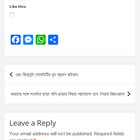
Like this:
Loading…
F
M
W
S
a
es
h
h
ce
se
at
ar
b
n
s
e
Post
রেড ক্রিসেন্ট সোসাইটির যুব প্রধান রাইয়ান
o
g
A
navigation
o
er
p
ভারতের সঙ্গে সতর্কতা ছাড়া পানি ছাড়ার বিষয়ে আলোচনা হবে: সৈয়দা রিজওয়ানা
k
p
Leave a Reply
Your email address will not be published.
Required fields