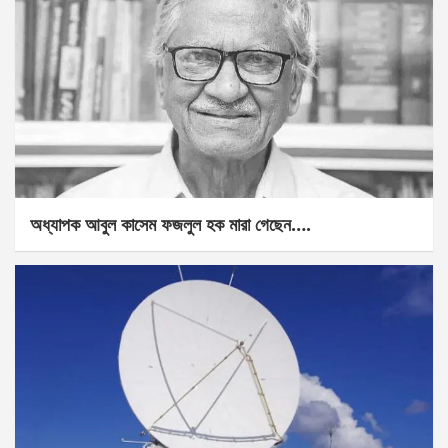
অধ্যাপক আবুল কাসেম ফজলুল হক মারা গেছেন….