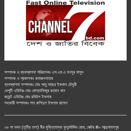
সম্পাদক ও ব্যবস্থাপনা পরিচালকঃ এস.এম.এ মনসুর মাসুদ
সম্পাদক ও প্রকাশকঃ কামরুননাহার
ব্যবস্থাপনা সম্পাদকঃ মোঃ আবু নাছের ইকবাল চৌধুরী
ডেপুটি এডিটরঃ মোঃ মোস্তাফিজুর রহমান খান
জয়েন্ট এডিটরঃ মোঃ রবিউল ইসলাম
সহকারী সম্পাদকঃ শাহ রাশিদুল ইসলাম রাসেল
৩৮ মা ভবন (তৃতীয় তলা) বীর মুক্তিযোদ্ধা কুতুবউদ্দিন রোড, সেক্টর #৮ আব্দুল্লাহপুর