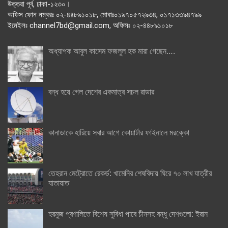
উত্তরা পূর্ব, ঢাকা-১২৩০।
অফিস ফোন নম্বরঃ ০২-৪৪৮৯১০১৮, মোবাঃ০১৯৭০৫৭২৯৩৪, ০১৭১৩৩৯৪৭৯৯
ইমেইলঃ channel7bd@gmail.com, অফিসঃ ০২-৪৪৮৯১০১৮
অধ্যাপক আবুল কাসেম ফজলুল হক মারা গেছেন….
বন্ধ হয়ে গেল দেশের একমাত্র সচল রাডার
কানাডাকে হারিয়ে সবার আগে কোয়ার্টার ফাইনালে মরক্কো
তেহরান মেট্রোতে রেকর্ড: খামেনির শেষবিদায় ঘিরে ৭০ লাখ যাত্রীর
যাতায়াত
হরমুজ প্রণালিতে বিশেষ সুবিধা পাবে চীনসহ বন্ধু দেশগুলো: ইরান