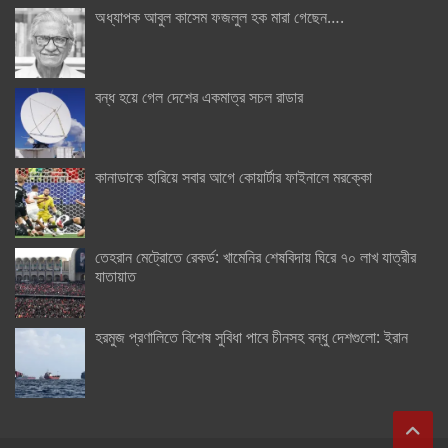
অধ্যাপক আবুল কাসেম ফজলুল হক মারা গেছেন….
বন্ধ হয়ে গেল দেশের একমাত্র সচল রাডার
কানাডাকে হারিয়ে সবার আগে কোয়ার্টার ফাইনালে মরক্কো
তেহরান মেট্রোতে রেকর্ড: খামেনির শেষবিদায় ঘিরে ৭০ লাখ যাত্রীর
যাতায়াত
হরমুজ প্রণালিতে বিশেষ সুবিধা পাবে চীনসহ বন্ধু দেশগুলো: ইরান