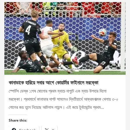
কানাডাকে হারিয়ে সবার আগে কোয়ার্টার ফাইনালে মরক্কো
স্পোর্টস ডেস্ক :শেষ ষোলোর প্রথম ম্যাচে দাপুটে এক ম্যাচ উপহার দিলো
মরক্কো। প্রথমার্ধে কানাডার দাপট সামলেও দ্বিতীয়ার্ধে আক্রমণাত্মক খেলায় ৩-০
গোলের জয় তুলে নিয়েছে আটলাস লায়ন্স। এই জয়ে টুর্নামেন্টের প্রথম…
Share this: