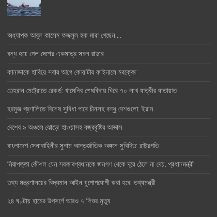
অধ্যাপক আবুল কাসেম ফজলুল হক মারা গেছেন….
বন্ধ হয়ে গেল দেশের একমাত্র সচল রাডার
কানাডাকে হারিয়ে সবার আগে কোয়ার্টার ফাইনালে মরক্কো
তেহরান মেট্রোতে রেকর্ড: খামেনির শেষবিদায় ঘিরে ৭০ লাখ যাত্রীর যাতায়াত
হরমুজ প্রণালিতে বিশেষ সুবিধা পাবে চীনসহ বন্ধু দেশগুলো: ইরান
দেশের ৯ অঞ্চলে ঝোড়ো হাওয়াসহ বজ্রবৃষ্টির আভাস
বাংলাদেশ সেনাবাহিনীর সুনাম আন্তর্জাতিক অঙ্গনে সুবিদিত: রাষ্ট্রপতি
নিরাপত্তা কৌশল যেন সরকারপ্রধানকে জনগণ থেকে দূরে ঠেলে না দেয়: প্রধানমন্ত্রী
তথ্য মন্ত্রণালয়ের বিদ্যমান আইন যুগোপযোগী করা হবে: তথ্যমন্ত্রী
২৪ ঘণ্টায় হামের উপসর্গে আরও ৭ শিশুর মৃত্যু