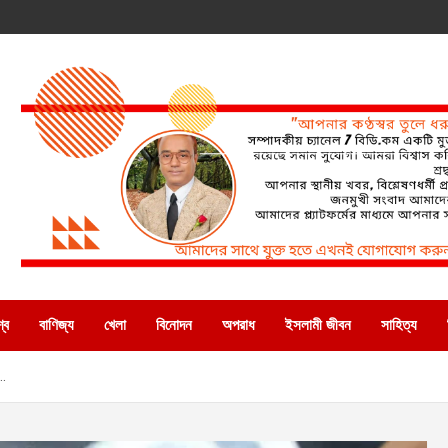
্ব
বাণিজ্য
খেলা
বিনোদন
অপরাধ
ইসলামী জীবন
সাহিত্য
….