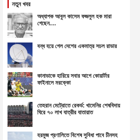
নতুন খবর
অধ্যাপক আবুল কাসেম ফজলুল হক মারা
গেছেন….
বন্ধ হয়ে গেল দেশের একমাত্র সচল রাডার
কানাডাকে হারিয়ে সবার আগে কোয়ার্টার
ফাইনালে মরক্কো
তেহরান মেট্রোতে রেকর্ড: খামেনির শেষবিদায়
ঘিরে ৭০ লাখ যাত্রীর যাতায়াত
হরমুজ প্রণালিতে বিশেষ সুবিধা পাবে চীনসহ