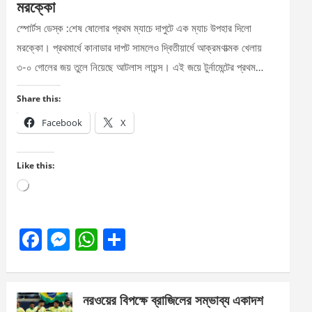
মরক্কো
স্পোর্টস ডেস্ক :শেষ ষোলোর প্রথম ম্যাচে দাপুটে এক ম্যাচ উপহার দিলো
মরক্কো। প্রথমার্ধে কানাডার দাপট সামলেও দ্বিতীয়ার্ধে আক্রমণাত্মক খেলায়
৩-০ গোলের জয় তুলে নিয়েছে আটলাস লায়ন্স। এই জয়ে টুর্নামেন্টের প্রথম…
Share this:
Facebook
X
Like this:
Loading…
F
M
W
S
a
es
h
h
ce
se
at
ar
নরওয়ের বিপক্ষে ব্রাজিলের সম্ভাব্য একাদশ
b
n
s
e