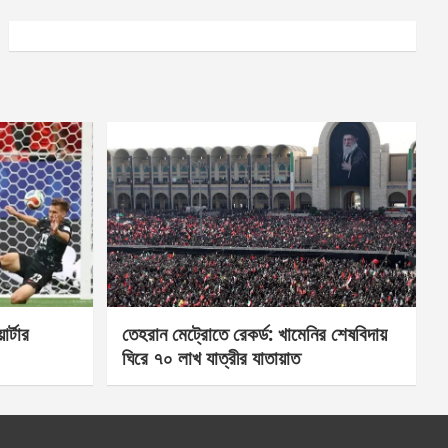
র্টার
তেহরান মেট্রোতে রেকর্ড: খামেনির শেষবিদায়
ঘিরে ৭০ লাখ যাত্রীর যাতায়াত