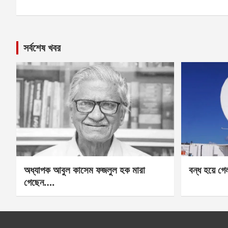
সর্বশেষ খবর
অধ্যাপক আবুল কাসেম ফজলুল হক মারা
বন্ধ হয়ে গ
গেছেন….