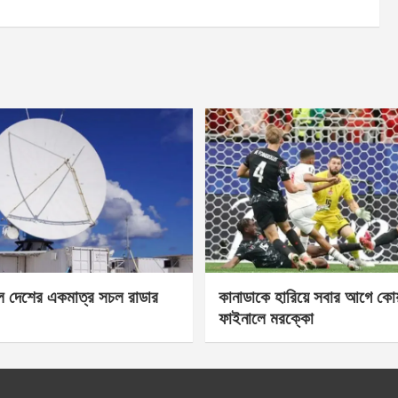
েল দেশের একমাত্র সচল রাডার
কানাডাকে হারিয়ে সবার আগে কোয়া
ফাইনালে মরক্কো