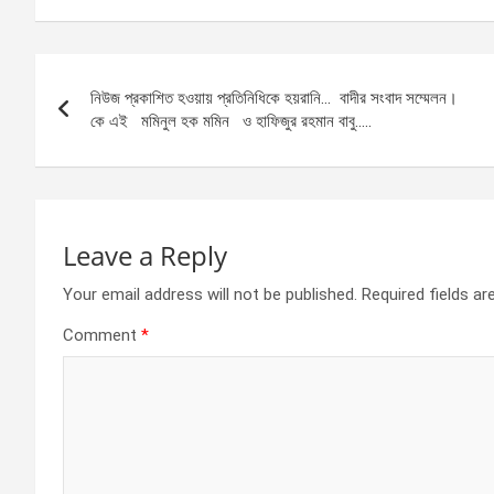
ce
se
at
ar
b
n
s
e
Post
o
g
A
নিউজ প্রকাশিত হওয়ায় প্রতিনিধিকে হয়রানি… বাদীর সংবাদ সম্মেলন।
navigation
o
er
p
কে এই মমিনুল হক মমিন ও হাফিজুর রহমান বাবু…..
k
p
Leave a Reply
Your email address will not be published.
Required fields a
Comment
*