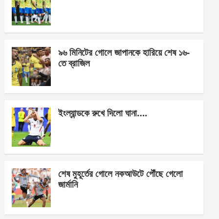
o
g
A
o
er
p
k
p
৯৬ মিনিটের গোলে জাপানকে হারিয়ে শেষ ১৬-
তে ব্রাজিল
ইংল্যান্ডকে রুখে দিলো ঘানা….
শেষ মুহূর্তের গোলে নকআউটে পৌঁছে গেলো
জার্মানি