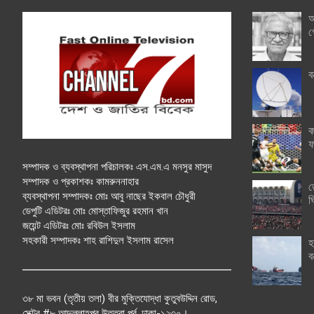
অ
গ
ব
ক
ফ
সম্পাদক ও ব্যবস্থাপনা পরিচালকঃ এস.এম.এ মনসুর মাসুদ
সম্পাদক ও প্রকাশকঃ কামরুননাহার
ত
ব্যবস্থাপনা সম্পাদকঃ মোঃ আবু নাছের ইকবাল চৌধুরী
ঘ
ডেপুটি এডিটরঃ মোঃ মোস্তাফিজুর রহমান খান
জয়েন্ট এডিটরঃ মোঃ রবিউল ইসলাম
সহকারী সম্পাদকঃ শাহ রাশিদুল ইসলাম রাসেল
হ
ব
৩৮ মা ভবন (তৃতীয় তলা) বীর মুক্তিযোদ্ধা কুতুবউদ্দিন রোড,
সেক্টর #৮ আব্দুল্লাহপুর উত্তরা পূর্ব, ঢাকা-১২৩০।