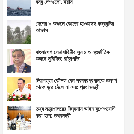
বন্ধু দেশগুলো: ইরান
দেশের ৯ অঞ্চলে ঝোড়ো হাওয়াসহ বজ্রবৃষ্টির
আভাস
বাংলাদেশ সেনাবাহিনীর সুনাম আন্তর্জাতিক
অঙ্গনে সুবিদিত: রাষ্ট্রপতি
নিরাপত্তা কৌশল যেন সরকারপ্রধানকে জনগণ
থেকে দূরে ঠেলে না দেয়: প্রধানমন্ত্রী
তথ্য মন্ত্রণালয়ের বিদ্যমান আইন যুগোপযোগী
করা হবে: তথ্যমন্ত্রী