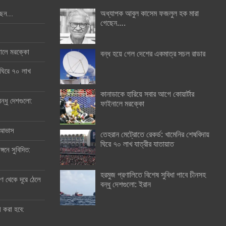
অধ্যাপক আবুল কাসেম ফজলুল হক মারা
ছেন….
গেছেন….
ইনালে মরক্কো
বন্ধ হয়ে গেল দেশের একমাত্র সচল রাডার
 ঘিরে ৭০ লাখ
কানাডাকে হারিয়ে সবার আগে কোয়ার্টার
ন্ধু দেশগুলো:
ফাইনালে মরক্কো
র আভাস
তেহরান মেট্রোতে রেকর্ড: খামেনির শেষবিদায়
ঘিরে ৭০ লাখ যাত্রীর যাতায়াত
্গনে সুবিদিত:
হরমুজ প্রণালিতে বিশেষ সুবিধা পাবে চীনসহ
 থেকে দূরে ঠেলে
বন্ধু দেশগুলো: ইরান
ী করা হবে: