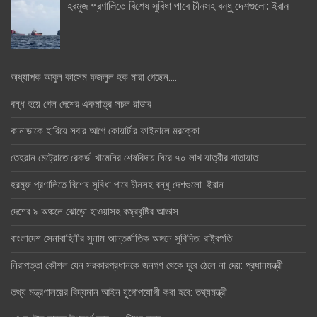
হরমুজ প্রণালিতে বিশেষ সুবিধা পাবে চীনসহ বন্ধু দেশগুলো: ইরান
অধ্যাপক আবুল কাসেম ফজলুল হক মারা গেছেন….
বন্ধ হয়ে গেল দেশের একমাত্র সচল রাডার
কানাডাকে হারিয়ে সবার আগে কোয়ার্টার ফাইনালে মরক্কো
তেহরান মেট্রোতে রেকর্ড: খামেনির শেষবিদায় ঘিরে ৭০ লাখ যাত্রীর যাতায়াত
হরমুজ প্রণালিতে বিশেষ সুবিধা পাবে চীনসহ বন্ধু দেশগুলো: ইরান
দেশের ৯ অঞ্চলে ঝোড়ো হাওয়াসহ বজ্রবৃষ্টির আভাস
বাংলাদেশ সেনাবাহিনীর সুনাম আন্তর্জাতিক অঙ্গনে সুবিদিত: রাষ্ট্রপতি
নিরাপত্তা কৌশল যেন সরকারপ্রধানকে জনগণ থেকে দূরে ঠেলে না দেয়: প্রধানমন্ত্রী
তথ্য মন্ত্রণালয়ের বিদ্যমান আইন যুগোপযোগী করা হবে: তথ্যমন্ত্রী