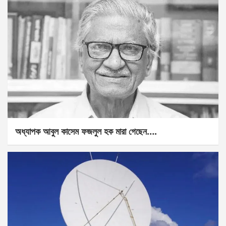
অধ্যাপক আবুল কাসেম ফজলুল হক মারা গেছেন….