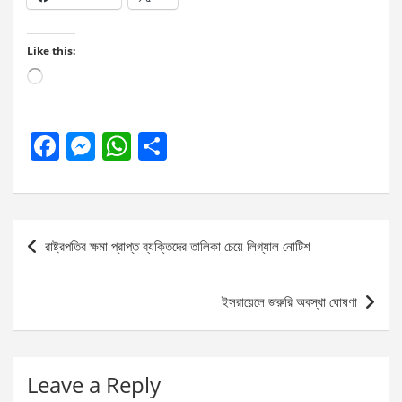
Like this:
Loading…
F
M
W
S
a
es
h
h
ce
se
at
ar
b
n
s
e
Post
রাষ্ট্রপতির ক্ষমা প্রাপ্ত ব্যক্তিদের তালিকা চেয়ে লিগ্যাল নোটিশ
o
g
A
navigation
o
er
p
ইসরায়েলে জরুরি অবস্থা ঘোষণা
k
p
Leave a Reply