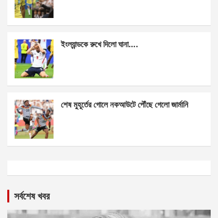
ইংল্যান্ডকে রুখে দিলো ঘানা….
শেষ মুহূর্তের গোলে নকআউটে পৌঁছে গেলো জার্মানি
সর্বশেষ খবর