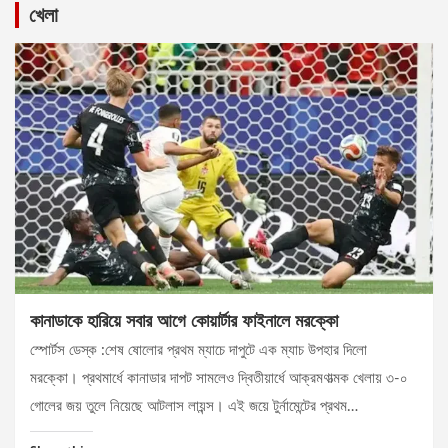
খেলা
কানাডাকে হারিয়ে সবার আগে কোয়ার্টার ফাইনালে মরক্কো
স্পোর্টস ডেস্ক :শেষ ষোলোর প্রথম ম্যাচে দাপুটে এক ম্যাচ উপহার দিলো
মরক্কো। প্রথমার্ধে কানাডার দাপট সামলেও দ্বিতীয়ার্ধে আক্রমণাত্মক খেলায় ৩-০
গোলের জয় তুলে নিয়েছে আটলাস লায়ন্স। এই জয়ে টুর্নামেন্টের প্রথম…