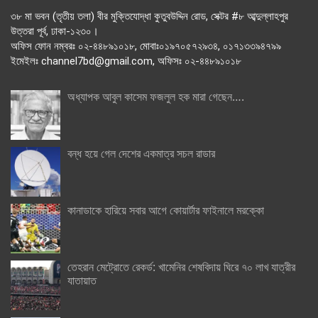
৩৮ মা ভবন (তৃতীয় তলা) বীর মুক্তিযোদ্ধা কুতুবউদ্দিন রোড, সেক্টর #৮ আব্দুল্লাহপুর
উত্তরা পূর্ব, ঢাকা-১২৩০।
অফিস ফোন নম্বরঃ ০২-৪৪৮৯১০১৮, মোবাঃ০১৯৭০৫৭২৯৩৪, ০১৭১৩৩৯৪৭৯৯
ইমেইলঃ channel7bd@gmail.com, অফিসঃ ০২-৪৪৮৯১০১৮
অধ্যাপক আবুল কাসেম ফজলুল হক মারা গেছেন….
বন্ধ হয়ে গেল দেশের একমাত্র সচল রাডার
কানাডাকে হারিয়ে সবার আগে কোয়ার্টার ফাইনালে মরক্কো
তেহরান মেট্রোতে রেকর্ড: খামেনির শেষবিদায় ঘিরে ৭০ লাখ যাত্রীর
যাতায়াত