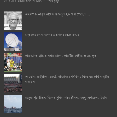
২৪ ঘণ্টায় হামের উপসর্গে আরও ৭ শিশুর মৃত্যু
অধ্যাপক আবুল কাসেম ফজলুল হক মারা গেছেন….
বন্ধ হয়ে গেল দেশের একমাত্র সচল রাডার
কানাডাকে হারিয়ে সবার আগে কোয়ার্টার ফাইনালে মরক্কো
তেহরান মেট্রোতে রেকর্ড: খামেনির শেষবিদায় ঘিরে ৭০ লাখ যাত্রীর
যাতায়াত
হরমুজ প্রণালিতে বিশেষ সুবিধা পাবে চীনসহ বন্ধু দেশগুলো: ইরান