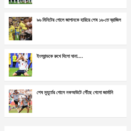
o
er
p
k
p
৯৬ মিনিটের গোলে জাপানকে হারিয়ে শেষ ১৬-তে ব্রাজিল
ইংল্যান্ডকে রুখে দিলো ঘানা….
শেষ মুহূর্তের গোলে নকআউটে পৌঁছে গেলো জার্মানি