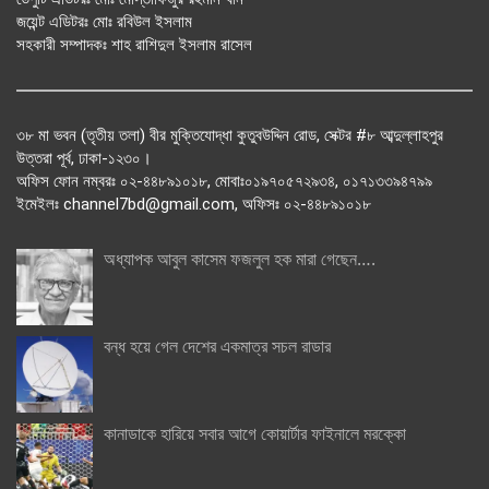
জয়েন্ট এডিটরঃ মোঃ রবিউল ইসলাম
সহকারী সম্পাদকঃ শাহ রাশিদুল ইসলাম রাসেল
৩৮ মা ভবন (তৃতীয় তলা) বীর মুক্তিযোদ্ধা কুতুবউদ্দিন রোড, সেক্টর #৮ আব্দুল্লাহপুর
উত্তরা পূর্ব, ঢাকা-১২৩০।
অফিস ফোন নম্বরঃ ০২-৪৪৮৯১০১৮, মোবাঃ০১৯৭০৫৭২৯৩৪, ০১৭১৩৩৯৪৭৯৯
ইমেইলঃ channel7bd@gmail.com, অফিসঃ ০২-৪৪৮৯১০১৮
অধ্যাপক আবুল কাসেম ফজলুল হক মারা গেছেন….
বন্ধ হয়ে গেল দেশের একমাত্র সচল রাডার
কানাডাকে হারিয়ে সবার আগে কোয়ার্টার ফাইনালে মরক্কো