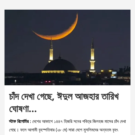
চাঁদ দেখা গেছে, ঈদুল আজহার তারিখ
ঘোষণা…
স্টাফ রিপোর্টার :
দেশের আকাশে ১৪৪৭ হিজরি সনের পবিত্র জিলহজ মাসের চাঁদ দেখা
গেছে। ফলে আগামী বৃহস্পতিবার (২৮ মে) সারা দেশে মুসলিমদের অন্যতম বৃহৎ