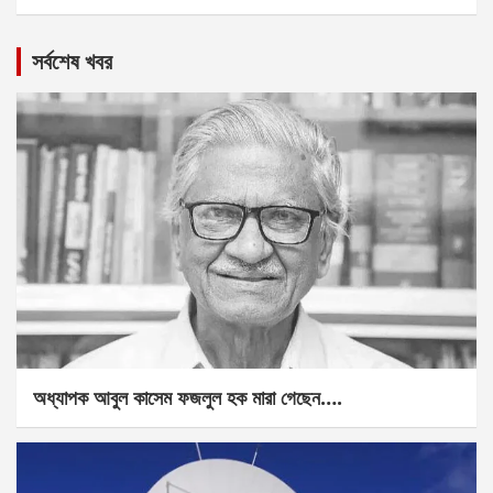
সর্বশেষ খবর
অধ্যাপক আবুল কাসেম ফজলুল হক মারা গেছেন….