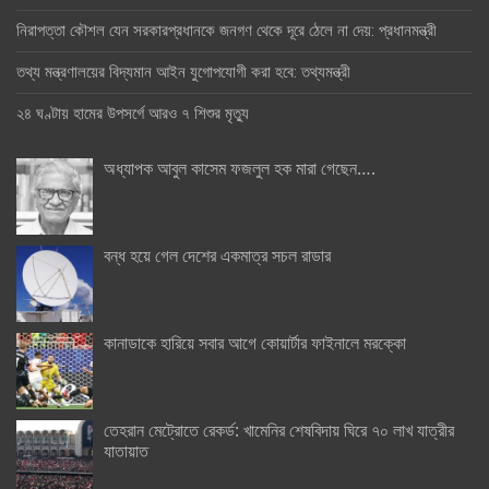
নিরাপত্তা কৌশল যেন সরকারপ্রধানকে জনগণ থেকে দূরে ঠেলে না দেয়: প্রধানমন্ত্রী
তথ্য মন্ত্রণালয়ের বিদ্যমান আইন যুগোপযোগী করা হবে: তথ্যমন্ত্রী
২৪ ঘণ্টায় হামের উপসর্গে আরও ৭ শিশুর মৃত্যু
অধ্যাপক আবুল কাসেম ফজলুল হক মারা গেছেন….
বন্ধ হয়ে গেল দেশের একমাত্র সচল রাডার
কানাডাকে হারিয়ে সবার আগে কোয়ার্টার ফাইনালে মরক্কো
তেহরান মেট্রোতে রেকর্ড: খামেনির শেষবিদায় ঘিরে ৭০ লাখ যাত্রীর
যাতায়াত