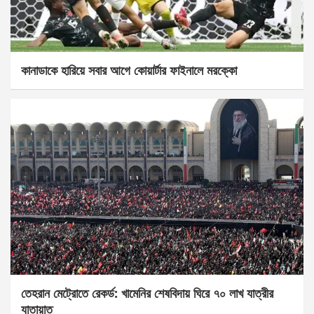
কানাডাকে হারিয়ে সবার আগে কোয়ার্টার ফাইনালে মরক্কো
তেহরান মেট্রোতে রেকর্ড: খামেনির শেষবিদায় ঘিরে ৭০ লাখ যাত্রীর
যাতায়াত