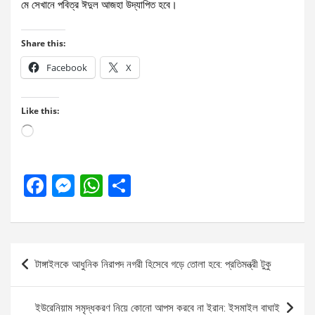
মে সেখানে পবিত্র ঈদুল আজহা উদ্‌যাপিত হবে।
Share this:
Facebook
X
Like this:
Loading…
F
M
W
S
a
es
h
h
ce
se
at
ar
b
n
s
e
Post
টাঙ্গাইলকে আধুনিক নিরাপদ নগরী হিসেবে গড়ে তোলা হবে: প্রতিমন্ত্রী টুকু
o
g
A
navigation
o
er
p
ইউরেনিয়াম সমৃদ্ধকরণ নিয়ে কোনো আপস করবে না ইরান: ইসমাইল বাঘাই