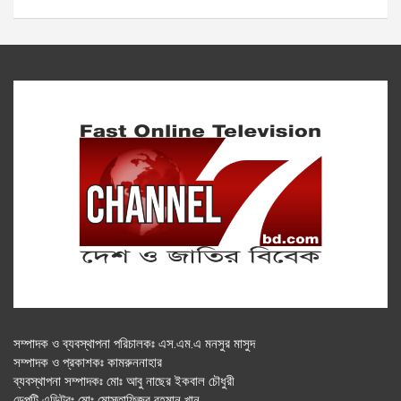
সম্পাদক ও ব্যবস্থাপনা পরিচালকঃ এস.এম.এ মনসুর মাসুদ
সম্পাদক ও প্রকাশকঃ কামরুননাহার
ব্যবস্থাপনা সম্পাদকঃ মোঃ আবু নাছের ইকবাল চৌধুরী
ডেপুটি এডিটরঃ মোঃ মোস্তাফিজুর রহমান খান