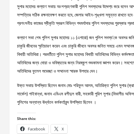
সুপার মহোদয় কল্যাণ সভায় অংশগ্রহণকারী পুলিশ সদস্যদের উদ্দেশ্য করে বলেন আপন
সম্পত্তির সঠিক রক্ষনাবেক্ষণ করতে হবে, জেলার আইন-শৃঙ্খলা সমুন্নত রাখতে হবে
প্রশংসনীয় কাজের স্বীকৃতি স্বরূপ বিভিন্ন পদমর্যাদার পুলিশ সদস্যদের পুরস্কার প্
কল্যাণ সভা শেষ পুলিশ সুপার মহোদয় ১১ (এগারো) জন পুলিশ সদস্য’কে অবসর জনিত বি
চাকুরি জীবনের স্মৃতিচারণ করেন এবং চাকুরি জীবনে অবসর জনিত সময়ে এমন সম্মানজন
বিদায়ী অতিথিরা। পরবর্তীতে পুলিশ সুপার মহোদয় বিদায়ী অতিথিদের বিভিন্ন কর্মদক্ষ
অতিথিদের জন্য দোয়া ও ভবিষ্যতের জন্য নিরষ্কুশ শুভকামনা জ্ঞাপন করেন। সবশেষে
অতিথিদের ফুলেল শুভেচ্ছা ও সম্মাননা স্মারক উপহার দেন।
উক্ত সভায় উপস্থিত ছিলেন জনাব মোঃ শরিফুল আলম, অতিরিক্ত পুলিশ সুপার (ক্রাইম অ
সার্কেল) গাইবান্ধা, জনাব এবিএম রশীদুল বারী, সহকারী পুরিশ সুপার (বিভাগীয় অফিস
পুলিশের অন্যান্য ঊর্ধ্বতন কর্মকর্তাবৃন্দ উপস্থিত ছিলেন ।
Share this:
Facebook
X