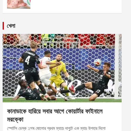
খেলা
কানাডাকে হারিয়ে সবার আগে কোয়ার্টার ফাইনালে
মরক্কো
স্পোর্টস ডেস্ক :শেষ ষোলোর প্রথম ম্যাচে দাপুটে এক ম্যাচ উপহার দিলো