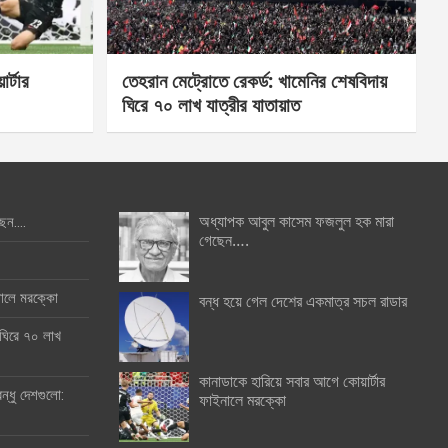
র্টার
তেহরান মেট্রোতে রেকর্ড: খামেনির শেষবিদায়
ঘিরে ৭০ লাখ যাত্রীর যাতায়াত
অধ্যাপক আবুল কাসেম ফজলুল হক মারা
ছেন….
গেছেন….
ইনালে মরক্কো
বন্ধ হয়ে গেল দেশের একমাত্র সচল রাডার
 ঘিরে ৭০ লাখ
কানাডাকে হারিয়ে সবার আগে কোয়ার্টার
ন্ধু দেশগুলো:
ফাইনালে মরক্কো