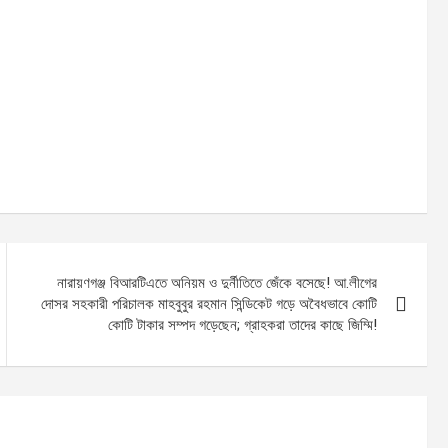
নারায়ণগঞ্জ বিআরটিএতে অনিয়ম ও দুর্নীতিতে জেঁকে বসেছে! আ.লীগের
দোসর সহকারী পরিচালক মাহবুবুর রহমান সিন্ডিকেট গড়ে অবৈধভাবে কোটি
কোটি টাকার সম্পদ গড়েছেন; গ্রাহকরা তাদের কাছে জিম্মি!