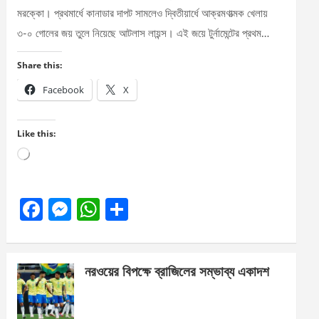
মরক্কো। প্রথমার্ধে কানাডার দাপট সামলেও দ্বিতীয়ার্ধে আক্রমণাত্মক খেলায়
৩-০ গোলের জয় তুলে নিয়েছে আটলাস লায়ন্স। এই জয়ে টুর্নামেন্টের প্রথম…
Share this:
Facebook
X
Like this:
Loading…
F
M
W
S
a
es
h
h
ce
se
at
ar
নরওয়ের বিপক্ষে ব্রাজিলের সম্ভাব্য একাদশ
b
n
s
e
o
g
A