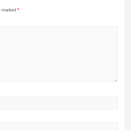
re marked
*