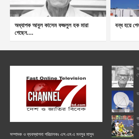
অধ্যাপক আবুল কাসেম ফজলুল হক মারা
বন্ধ হয়ে গ
গেছেন….
অ
গ
ব
ক
ফ
সম্পাদক ও ব্যবস্থাপনা পরিচালকঃ এস.এম.এ মনসুর মাসুদ