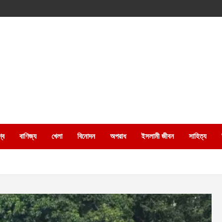
্ব
বাণিজ্য
খেলা
বিনোদন
অপরাধ
ইসলামী জীবন
সাহিত্য