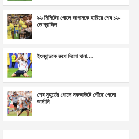
o
er
p
k
p
৯৬ মিনিটের গোলে জাপানকে হারিয়ে শেষ ১৬-
তে ব্রাজিল
ইংল্যান্ডকে রুখে দিলো ঘানা….
শেষ মুহূর্তের গোলে নকআউটে পৌঁছে গেলো
জার্মানি