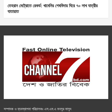
তেহরান মেট্রোতে রেকর্ড: খামেনির শেষবিদায় ঘিরে ৭০ লাখ যাত্রীর
যাতায়াত
সম্পাদক ও ব্যবস্থাপনা পরিচালকঃ এস.এম.এ মনসুর মাসুদ