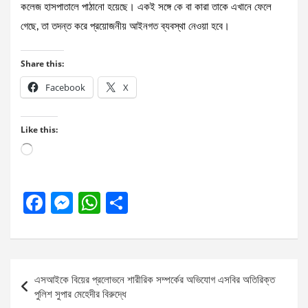
কলেজ হাসপাতালে পাঠানো হয়েছে। একই সঙ্গে কে বা কারা তাকে এখানে ফেলে
গেছে, তা তদন্ত করে প্রয়োজনীয় আইনগত ব্যবস্থা নেওয়া হবে।
Share this:
Facebook
X
Like this:
Loading…
F
M
W
S
a
es
h
h
ce
se
at
ar
b
n
s
e
Post
এসআইকে বিয়ের প্রলোভনে শারীরিক সম্পর্কের অভিযোগ এসবির অতিরিক্ত
o
g
A
navigation
পুলিশ সুপার মেহেদীর বিরুদ্ধে