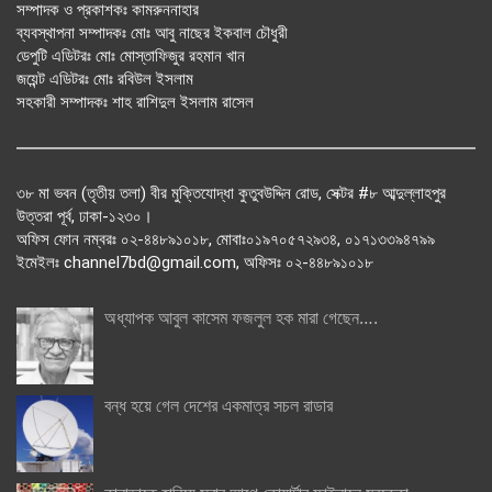
সম্পাদক ও প্রকাশকঃ কামরুননাহার
ব্যবস্থাপনা সম্পাদকঃ মোঃ আবু নাছের ইকবাল চৌধুরী
ডেপুটি এডিটরঃ মোঃ মোস্তাফিজুর রহমান খান
জয়েন্ট এডিটরঃ মোঃ রবিউল ইসলাম
সহকারী সম্পাদকঃ শাহ রাশিদুল ইসলাম রাসেল
৩৮ মা ভবন (তৃতীয় তলা) বীর মুক্তিযোদ্ধা কুতুবউদ্দিন রোড, সেক্টর #৮ আব্দুল্লাহপুর
উত্তরা পূর্ব, ঢাকা-১২৩০।
অফিস ফোন নম্বরঃ ০২-৪৪৮৯১০১৮, মোবাঃ০১৯৭০৫৭২৯৩৪, ০১৭১৩৩৯৪৭৯৯
ইমেইলঃ channel7bd@gmail.com, অফিসঃ ০২-৪৪৮৯১০১৮
অধ্যাপক আবুল কাসেম ফজলুল হক মারা গেছেন….
বন্ধ হয়ে গেল দেশের একমাত্র সচল রাডার