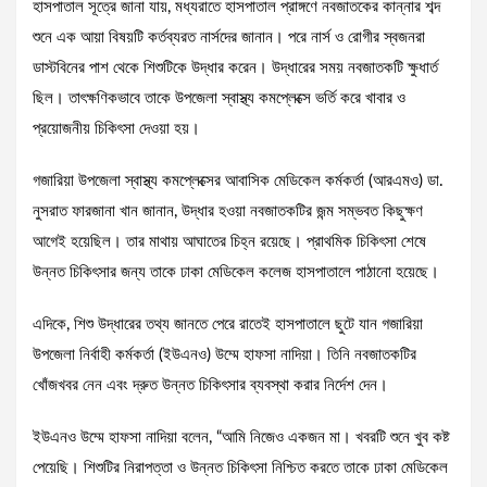
হাসপাতাল সূত্রে জানা যায়, মধ্যরাতে হাসপাতাল প্রাঙ্গণে নবজাতকের কান্নার শব্দ
শুনে এক আয়া বিষয়টি কর্তব্যরত নার্সদের জানান। পরে নার্স ও রোগীর স্বজনরা
ডাস্টবিনের পাশ থেকে শিশুটিকে উদ্ধার করেন। উদ্ধারের সময় নবজাতকটি ক্ষুধার্ত
ছিল। তাৎক্ষণিকভাবে তাকে উপজেলা স্বাস্থ্য কমপ্লেক্সে ভর্তি করে খাবার ও
প্রয়োজনীয় চিকিৎসা দেওয়া হয়।
গজারিয়া উপজেলা স্বাস্থ্য কমপ্লেক্সের আবাসিক মেডিকেল কর্মকর্তা (আরএমও) ডা.
নুসরাত ফারজানা খান জানান, উদ্ধার হওয়া নবজাতকটির জন্ম সম্ভবত কিছুক্ষণ
আগেই হয়েছিল। তার মাথায় আঘাতের চিহ্ন রয়েছে। প্রাথমিক চিকিৎসা শেষে
উন্নত চিকিৎসার জন্য তাকে ঢাকা মেডিকেল কলেজ হাসপাতালে পাঠানো হয়েছে।
এদিকে, শিশু উদ্ধারের তথ্য জানতে পেরে রাতেই হাসপাতালে ছুটে যান গজারিয়া
উপজেলা নির্বাহী কর্মকর্তা (ইউএনও) উম্মে হাফসা নাদিয়া। তিনি নবজাতকটির
খোঁজখবর নেন এবং দ্রুত উন্নত চিকিৎসার ব্যবস্থা করার নির্দেশ দেন।
ইউএনও উম্মে হাফসা নাদিয়া বলেন, “আমি নিজেও একজন মা। খবরটি শুনে খুব কষ্ট
পেয়েছি। শিশুটির নিরাপত্তা ও উন্নত চিকিৎসা নিশ্চিত করতে তাকে ঢাকা মেডিকেল