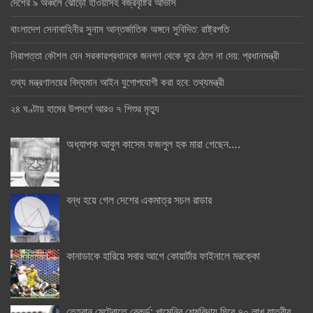
দেশের ৯ অঞ্চলে ঝোড়ো হাওয়াসহ বজ্রবৃষ্টির আভাস
বাংলাদেশ সেনাবাহিনীর সুনাম আন্তর্জাতিক অঙ্গনে সুবিদিত: রাষ্ট্রপতি
নিরাপত্তা কৌশল যেন সরকারপ্রধানকে জনগণ থেকে দূরে ঠেলে না দেয়: প্রধানমন্ত্রী
তথ্য মন্ত্রণালয়ের বিদ্যমান আইন যুগোপযোগী করা হবে: তথ্যমন্ত্রী
২৪ ঘণ্টায় হামের উপসর্গে আরও ৭ শিশুর মৃত্যু
অধ্যাপক আবুল কাসেম ফজলুল হক মারা গেছেন….
বন্ধ হয়ে গেল দেশের একমাত্র সচল রাডার
কানাডাকে হারিয়ে সবার আগে কোয়ার্টার ফাইনালে মরক্কো
তেহরান মেট্রোতে রেকর্ড: খামেনির শেষবিদায় ঘিরে ৭০ লাখ যাত্রীর