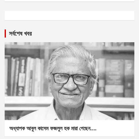
সর্বশেষ খবর
অধ্যাপক আবুল কাসেম ফজলুল হক মারা গেছেন….