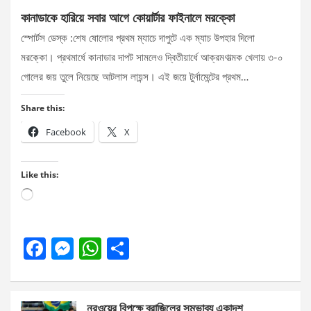
কানাডাকে হারিয়ে সবার আগে কোয়ার্টার ফাইনালে মরক্কো
স্পোর্টস ডেস্ক :শেষ ষোলোর প্রথম ম্যাচে দাপুটে এক ম্যাচ উপহার দিলো
মরক্কো। প্রথমার্ধে কানাডার দাপট সামলেও দ্বিতীয়ার্ধে আক্রমণাত্মক খেলায় ৩-০
গোলের জয় তুলে নিয়েছে আটলাস লায়ন্স। এই জয়ে টুর্নামেন্টের প্রথম…
Share this:
Facebook
X
Like this:
Loading…
F
M
W
S
a
es
h
h
ce
se
at
ar
নরওয়ের বিপক্ষে ব্রাজিলের সম্ভাব্য একাদশ