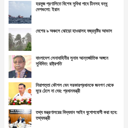
হরমুজ প্রণালিতে বিশেষ সুবিধা পাবে চীনসহ বন্ধু
দেশগুলো: ইরান
দেশের ৯ অঞ্চলে ঝোড়ো হাওয়াসহ বজ্রবৃষ্টির আভাস
বাংলাদেশ সেনাবাহিনীর সুনাম আন্তর্জাতিক অঙ্গনে
সুবিদিত: রাষ্ট্রপতি
নিরাপত্তা কৌশল যেন সরকারপ্রধানকে জনগণ থেকে
দূরে ঠেলে না দেয়: প্রধানমন্ত্রী
তথ্য মন্ত্রণালয়ের বিদ্যমান আইন যুগোপযোগী করা হবে:
তথ্যমন্ত্রী