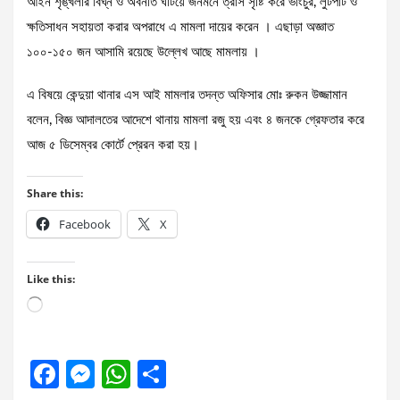
আইন শৃঙ্খলার বিঘ্ন ও অবনতি ঘটিয়ে জনমনে ত্রাস সৃষ্টি করে ভাংচুর, লুটপাট ও
ক্ষতিসাধন সহায়তা করার অপরাধে এ মামলা দায়ের করেন । এছাড়া অজ্ঞাত
১০০-১৫০ জন আসামি রয়েছে উল্লেখ আছে মামলায় ।
এ বিষয়ে কেন্দুয়া থানার এস আই মামলার তদন্ত অফিসার মোঃ রুকন উজ্জামান
বলেন, বিজ্ঞ আদালতের আদেশে থানায় মামলা রজু হয় এবং ৪ জনকে গ্রেফতার করে
আজ ৫ ডিসেম্বর কোর্টে প্রেরন করা হয়।
Share this:
Facebook
X
Like this:
Loading…
F
M
W
S