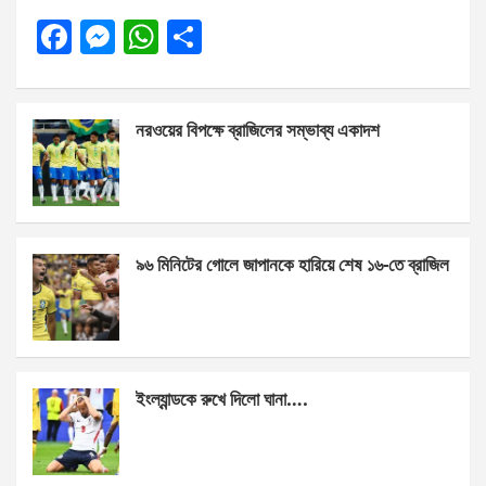
F
M
W
S
a
es
h
h
ce
se
at
ar
নরওয়ের বিপক্ষে ব্রাজিলের সম্ভাব্য একাদশ
b
n
s
e
o
g
A
o
er
p
k
p
৯৬ মিনিটের গোলে জাপানকে হারিয়ে শেষ ১৬-তে ব্রাজিল
ইংল্যান্ডকে রুখে দিলো ঘানা….