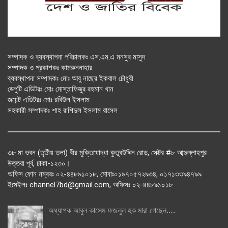
সম্পাদক ও ব্যবস্থাপনা পরিচালকঃ এস.এম.এ মনসুর মাসুদ
সম্পাদক ও প্রকাশকঃ কামরুননাহার
ব্যবস্থাপনা সম্পাদকঃ মোঃ আবু নাছের ইকবাল চৌধুরী
ডেপুটি এডিটরঃ মোঃ মোস্তাফিজুর রহমান খান
জয়েন্ট এডিটরঃ মোঃ রবিউল ইসলাম
সহকারী সম্পাদকঃ শাহ রাশিদুল ইসলাম রাসেল
৩৮ মা ভবন (তৃতীয় তলা) বীর মুক্তিযোদ্ধা কুতুবউদ্দিন রোড, সেক্টর #৮ আব্দুল্লাহপুর
উত্তরা পূর্ব, ঢাকা-১২৩০।
অফিস ফোন নম্বরঃ ০২-৪৪৮৯১০১৮, মোবাঃ০১৯৭০৫৭২৯৩৪, ০১৭১৩৩৯৪৭৯৯
ইমেইলঃ channel7bd@gmail.com, অফিসঃ ০২-৪৪৮৯১০১৮
অধ্যাপক আবুল কাসেম ফজলুল হক মারা গেছেন….