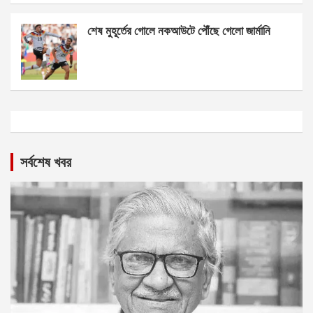
শেষ মুহূর্তের গোলে নকআউটে পৌঁছে গেলো জার্মানি
সর্বশেষ খবর