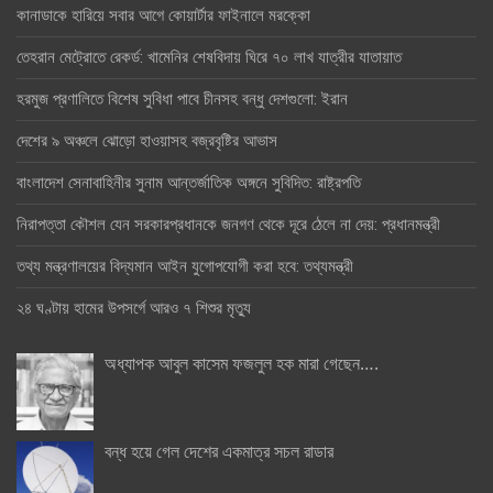
কানাডাকে হারিয়ে সবার আগে কোয়ার্টার ফাইনালে মরক্কো
তেহরান মেট্রোতে রেকর্ড: খামেনির শেষবিদায় ঘিরে ৭০ লাখ যাত্রীর যাতায়াত
হরমুজ প্রণালিতে বিশেষ সুবিধা পাবে চীনসহ বন্ধু দেশগুলো: ইরান
দেশের ৯ অঞ্চলে ঝোড়ো হাওয়াসহ বজ্রবৃষ্টির আভাস
বাংলাদেশ সেনাবাহিনীর সুনাম আন্তর্জাতিক অঙ্গনে সুবিদিত: রাষ্ট্রপতি
নিরাপত্তা কৌশল যেন সরকারপ্রধানকে জনগণ থেকে দূরে ঠেলে না দেয়: প্রধানমন্ত্রী
তথ্য মন্ত্রণালয়ের বিদ্যমান আইন যুগোপযোগী করা হবে: তথ্যমন্ত্রী
২৪ ঘণ্টায় হামের উপসর্গে আরও ৭ শিশুর মৃত্যু
অধ্যাপক আবুল কাসেম ফজলুল হক মারা গেছেন….
বন্ধ হয়ে গেল দেশের একমাত্র সচল রাডার