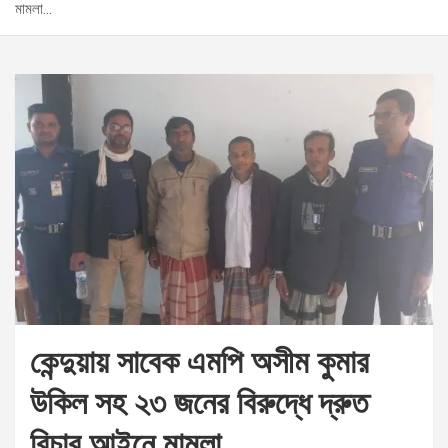
মামলা…
কেন্দুয়ায় সাবেক এমপি অসীম কুমার
উকিল সহ ২৩ জনের বিরুদ্ধে দ্রুত
বিচার আইনে মামলা…