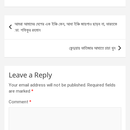
a
es
h
h
ce
se
at
ar
b
n
s
e
Post
আমরা আমাদের দেশের এক ইঞ্চি কেন, আধা ইঞ্চি জায়গাও ছাড়ব না, ভারতকে
o
g
A
navigation
:ডা. শফিকুর রহমান
o
er
p
k
p
কেন্দুয়ায় ভাতিজার আঘাতে চাচা খুন
Leave a Reply
Your email address will not be published.
Required fields
are marked
*
Comment
*