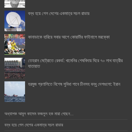
বন্ধ হয়ে গেল দেশের একমাত্র সচল রাডার
কানাডাকে হারিয়ে সবার আগে কোয়ার্টার ফাইনালে মরক্কো
তেহরান মেট্রোতে রেকর্ড: খামেনির শেষবিদায় ঘিরে ৭০ লাখ যাত্রীর
যাতায়াত
হরমুজ প্রণালিতে বিশেষ সুবিধা পাবে চীনসহ বন্ধু দেশগুলো: ইরান
অধ্যাপক আবুল কাসেম ফজলুল হক মারা গেছেন….
বন্ধ হয়ে গেল দেশের একমাত্র সচল রাডার