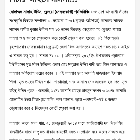
মোহাম্মদ সালাহ উদ্দিন, কেন্দুয়া (নেত্রকোণা) প্রতিনিধিঃ
বাংলাদেশ আওয়ামী লীগের
সংস্কৃতি বিষয়ক সম্পাদক ও নেত্রকোণা-৩ (কেন্দুয়া-আটপাড়া) আসনের সাবেক
সাংসদ অসীম কুমার উকিল সহ ২৩ জনের বিরুদ্ধে নেত্রকোণার কেন্দুয়া থানায়
মামলা ও ৪ জনকে গ্রেফতার করে কোর্টে প্রেরণ করা হয়েছে ।(৫ ডিসেম্বর)
বৃহস্পতিবার নেত্রকোনার (কেন্দুয়া) জেলা বিজ্ঞ আদালতের আদেশে দ্রুত বিচার আইনে
এ মামলা রজু হয় । মামলা নং ০৩ । ১ডিসেম্বর ২০২৪ইং উপজেলার গড়াডোবা
ইউনিয়নের মৃত মঈন উদ্দিনের ছেলে মোঃ মন্তাজ উদ্দিন বাদী হয়ে বিজ্ঞ আদালতে এ
মামলার অভিযোগ দায়ের করেন । এই মামলার ৪নং আসামি মাজহারুল ইসলাম
পিতা- মৃত তাহের উদ্দিন গ্রাম -গাড়াদিয়া, ৭নং আসামি মোঃ জহিরুল হক পিতা-মৃত
রহিছ উদ্দিন গ্রাম -খরমহরি, ১২নং আসামি তাহের মাহমুদ স্বপন ও ১৩নং আসামি
মোজাহিদ উভয় পিতা-মৃত হাবিব আল আজাদ, গ্রাম -খরমহরি-এই ৪ জনকে
গ্রেফতার করে ৫ ডিসেম্বর কোর্টে প্রেরণ করা হয় ।
মামলায় আরো জানা যায়, ২১ ফেব্রুয়ারী ২০১৪ সালে জাতীতাবাদী দল বিএনপির
রাজনীতির সাথে সম্পৃক্ত থাকার কারণেই বসত ও গোয়াল ঘরে অস্ত্রে সজ্জিত হয়ে