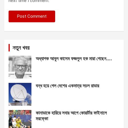
next time I comment.
নতুন খবর
অধ্যাপক আবুল কাসেম ফজলুল হক মারা গেছেন….
বন্ধ হয়ে গেল দেশের একমাত্র সচল রাডার
কানাডাকে হারিয়ে সবার আগে কোয়ার্টার ফাইনালে
মরক্কো