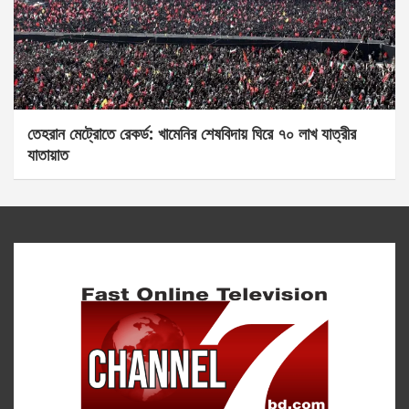
তেহরান মেট্রোতে রেকর্ড: খামেনির শেষবিদায় ঘিরে ৭০ লাখ যাত্রীর
যাতায়াত