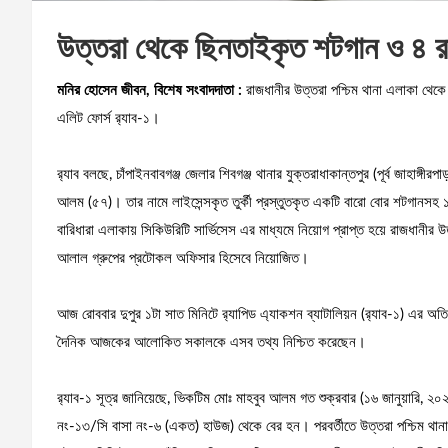
উত্তরা থেকে ছিনতাইকৃত শটগান ও ৪ রাউ
মনির হোসেন জীবন, বিশেষ সংবাদদাতা :
রাজধানীর উত্তরা পশ্চিম থানা এলাকা থেকে
এলিট ফোর্স র‌্যাব-১।
র‌্যাব বলছে, চাঁপাইনবাবগঞ্জ জেলার শিবগঞ্জ থানার যুক্তরাধাকান্তপুর (পূর্ব জাহাঙ্গ
আলম (৫৭)। তার নামে লাইসেন্সকৃত তুর্কী প্রস্তুতকৃত একটি বারো বোর শটগানসহ ১০
বারিধারা এলাকায় সিকিউরিটি সার্ভিসেস এর মাধ্যমে নিয়োগ প্রাপ্ত হয়ে রাজধানীর 
আলাল গ্রুপের প্রটোকল অফিসার হিসেবে নিয়োজিত।
আজ রোববার দুপুর ১টা সাত মিনিটে র‌্যাপিড এ্যাকশন ব্যাটালিয়ন (র‌্যাব-১) এর অ
দৈনিক আজকের আলোকিত সকালকে এসব তথ্য নিশ্চিত করেছেন।
র‌্যাব-১ সূত্র জানিয়েছে, ভিকটিম মোঃ মাহবুব আলম গত শুক্রবার (১৬ জানুয়ারি, ২০২
নং-১৩/সি বাসা নং-৬ (একত) হাউজ) থেকে বের হন। পরবর্তীতে উত্তরা পশ্চিম থান