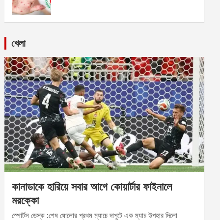
খেলা
কানাডাকে হারিয়ে সবার আগে কোয়ার্টার ফাইনালে
মরক্কো
স্পোর্টস ডেস্ক :শেষ ষোলোর প্রথম ম্যাচে দাপুটে এক ম্যাচ উপহার দিলো