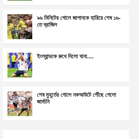
o
er
p
k
p
৯৬ মিনিটের গোলে জাপানকে হারিয়ে শেষ ১৬-
তে ব্রাজিল
ইংল্যান্ডকে রুখে দিলো ঘানা….
শেষ মুহূর্তের গোলে নকআউটে পৌঁছে গেলো
জার্মানি