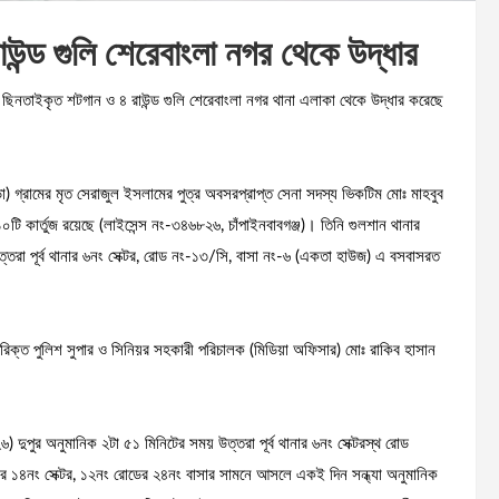
ন্ড গুলি শেরেবাংলা নগর থেকে উদ্ধার
 ছিনতাইকৃত শটগান ও ৪ রাউন্ড গুলি শেরেবাংলা নগর থানা এলাকা থেকে উদ্ধার করেছে
ীরপাড়া) গ্রামের মৃত সেরাজুল ইসলামের পুত্র অবসরপ্রাপ্ত সেনা সদস্য ভিকটিম মোঃ মাহবুব
টি কার্তুজ রয়েছে (লাইসেন্স নং-৩৪৬৮২৬, চাঁপাইনবাবগঞ্জ)। তিনি গুলশান থানার
উত্তরা পূর্ব থানার ৬নং সেক্টর, রোড নং-১৩/সি, বাসা নং-৬ (একতা হাউজ) এ বসবাসরত
তিরিক্ত পুলিশ সুপার ও সিনিয়র সহকারী পরিচালক (মিডিয়া অফিসার) মোঃ রাকিব হাসান
৬) দুপুর অনুমানিক ২টা ৫১ মিনিটের সময় উত্তরা পূর্ব থানার ৬নং সেক্টরস্থ রোড
ার ১৪নং সেক্টর, ১২নং রোডের ২৪নং বাসার সামনে আসলে একই দিন সন্ধ্যা অনুমানিক