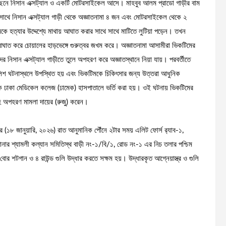
িছনে নিসান এক্সট্যাল ও একটি মোটরসাইকেল আসে। মাহবুব আলম প্রাডো গাড়ীর বাম
ে সাথে নিসান এক্সট্যাল গাড়ী থেকে অজ্ঞাতনামা ৪ জন এবং মোটরসাইকেল থেকে ২
ে হত্যার উদ্দেশ্যে মাথায় আঘাত করার সাথে সাথে মাটিতে লুটিয়া পড়েন। তখন
আঘাত করে চোয়ালের হাড়ভেঙ্গে গুরুত্বর জখম করে। অজ্ঞাতনামা আসামীরা ভিকটিমের
দের নিসান এক্সট্যাল গাড়ীতে তুলে অপহরণ করে অজ্ঞাতস্থানে নিয়া যায়। পরবর্তীতে
পুলিশ ঘটনাস্থলে উপস্থিত হয় এবং ভিকটিমকে চিকিৎসার জন্য উত্তরা আধুনিক
কে ঢাকা মেডিকেল কলেজ (ঢামেক) হাসপাতালে ভর্তি করা হয়। ওই ঘটনায় ভিকটিমের
সহ অপহরণ মামলা দায়ের (রুজু) করেন।
 (১৮ জানুয়ারি, ২০২৬) রাত আনুমানিক পৌঁনে ২টার সময় এলিট ফোর্স র‌্যাব-১,
ার শ্যামলী কল্যান সমিতিস্থ বাড়ী নং-১/বি/১, রোড নং-১ এর নিচ তলার পশ্চিম
ো বোর শটগান ও ৪ রাউন্ড গুলি উদ্ধার করতে সক্ষম হয়। উদ্ধারকৃত আগ্নেয়াস্ত্র ও গুলি