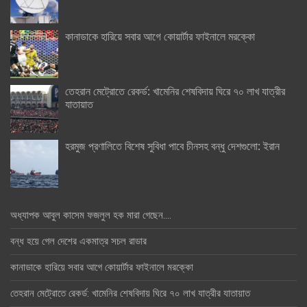
কানাডাকে হারিয়ে সবার আগে কোয়ার্টার ফাইনালে মরক্কো
তেহরান মেট্রোতে রেকর্ড: খামেনির শেষবিদায় ঘিরে ৭০ লাখ যাত্রীর
যাতায়াত
হরমুজ প্রণালিতে বিশেষ সুবিধা পাবে চীনসহ বন্ধু দেশগুলো: ইরান
অধ্যাপক আবুল কাসেম ফজলুল হক মারা গেছেন….
বন্ধ হয়ে গেল দেশের একমাত্র সচল রাডার
কানাডাকে হারিয়ে সবার আগে কোয়ার্টার ফাইনালে মরক্কো
তেহরান মেট্রোতে রেকর্ড: খামেনির শেষবিদায় ঘিরে ৭০ লাখ যাত্রীর যাতায়াত