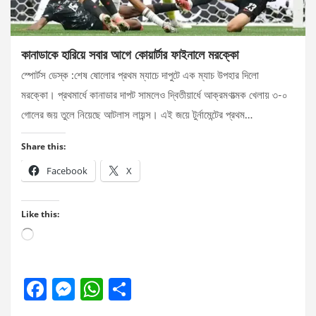
কানাডাকে হারিয়ে সবার আগে কোয়ার্টার ফাইনালে মরক্কো
স্পোর্টস ডেস্ক :শেষ ষোলোর প্রথম ম্যাচে দাপুটে এক ম্যাচ উপহার দিলো
মরক্কো। প্রথমার্ধে কানাডার দাপট সামলেও দ্বিতীয়ার্ধে আক্রমণাত্মক খেলায় ৩-০
গোলের জয় তুলে নিয়েছে আটলাস লায়ন্স। এই জয়ে টুর্নামেন্টের প্রথম…
Share this:
Facebook
X
Like this:
Loading…
F
M
W
S
a
es
h
h