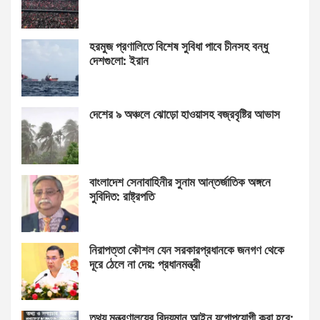
হরমুজ প্রণালিতে বিশেষ সুবিধা পাবে চীনসহ বন্ধু
দেশগুলো: ইরান
দেশের ৯ অঞ্চলে ঝোড়ো হাওয়াসহ বজ্রবৃষ্টির আভাস
বাংলাদেশ সেনাবাহিনীর সুনাম আন্তর্জাতিক অঙ্গনে
সুবিদিত: রাষ্ট্রপতি
নিরাপত্তা কৌশল যেন সরকারপ্রধানকে জনগণ থেকে
দূরে ঠেলে না দেয়: প্রধানমন্ত্রী
তথ্য মন্ত্রণালয়ের বিদ্যমান আইন যুগোপযোগী করা হবে: