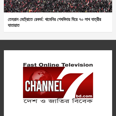
তেহরান মেট্রোতে রেকর্ড: খামেনির শেষবিদায় ঘিরে ৭০ লাখ যাত্রীর
যাতায়াত