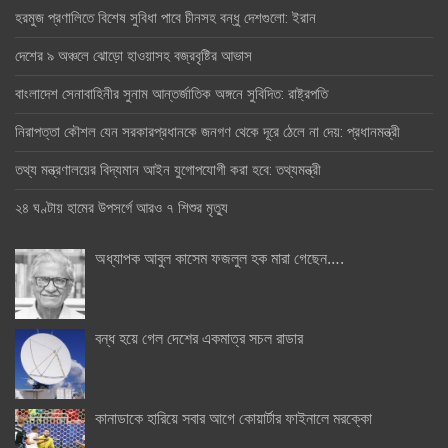
হরমুজ প্রণালিতে বিশেষ সুবিধা পাবে চীনসহ বন্ধু দেশগুলো: ইরান
দেশের ৯ অঞ্চলে ঝোড়ো হাওয়াসহ বজ্রবৃষ্টির আভাস
বাংলাদেশ সেনাবাহিনীর সুনাম আন্তর্জাতিক অঙ্গনে সুবিদিত: রাষ্ট্রপতি
নিরাপত্তা কৌশল যেন সরকারপ্রধানকে জনগণ থেকে দূরে ঠেলে না দেয়: প্রধানমন্ত্রী
তথ্য মন্ত্রণালয়ের বিদ্যমান আইন যুগোপযোগী করা হবে: তথ্যমন্ত্রী
২৪ ঘণ্টায় হামের উপসর্গে আরও ৭ শিশুর মৃত্যু
অধ্যাপক আবুল কাসেম ফজলুল হক মারা গেছেন….
বন্ধ হয়ে গেল দেশের একমাত্র সচল রাডার
কানাডাকে হারিয়ে সবার আগে কোয়ার্টার ফাইনালে মরক্কো