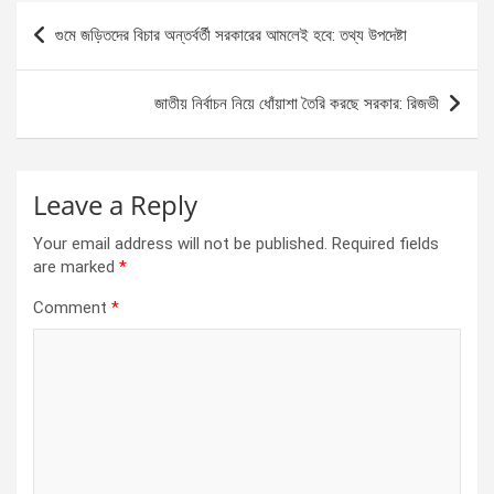
b
n
s
e
Post
গুমে জড়িতদের বিচার অন্তর্বর্তী সরকারের আমলেই হবে: তথ্য উপদেষ্টা
o
g
A
navigation
o
er
p
জাতীয় নির্বাচন নিয়ে ধোঁয়াশা তৈরি করছে সরকার: রিজভী
k
p
Leave a Reply
Your email address will not be published.
Required fields
are marked
*
Comment
*