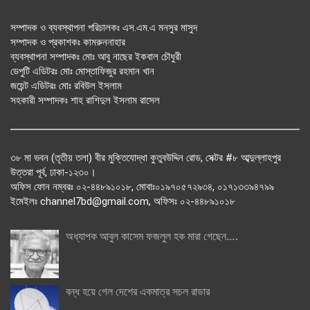
সম্পাদক ও ব্যবস্থাপনা পরিচালকঃ এস.এম.এ মনসুর মাসুদ
সম্পাদক ও প্রকাশকঃ কামরুননাহার
ব্যবস্থাপনা সম্পাদকঃ মোঃ আবু নাছের ইকবাল চৌধুরী
ডেপুটি এডিটরঃ মোঃ মোস্তাফিজুর রহমান খান
জয়েন্ট এডিটরঃ মোঃ রবিউল ইসলাম
সহকারী সম্পাদকঃ শাহ রাশিদুল ইসলাম রাসেল
৩৮ মা ভবন (তৃতীয় তলা) বীর মুক্তিযোদ্ধা কুতুবউদ্দিন রোড, সেক্টর #৮ আব্দুল্লাহপুর
উত্তরা পূর্ব, ঢাকা-১২৩০।
অফিস ফোন নম্বরঃ ০২-৪৪৮৯১০১৮, মোবাঃ০১৯৭০৫৭২৯৩৪, ০১৭১৩৩৯৪৭৯৯
ইমেইলঃ channel7bd@gmail.com, অফিসঃ ০২-৪৪৮৯১০১৮
অধ্যাপক আবুল কাসেম ফজলুল হক মারা গেছেন….
বন্ধ হয়ে গেল দেশের একমাত্র সচল রাডার