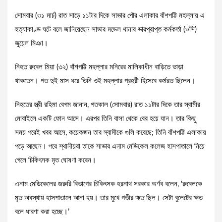
সোমবার (৩১ মার্চ) রাত সাড়ে ১১টার দিকে সাভার পৌর এলাকার বাঁশপট্টি মহল্লায় এ
হত্যাকাণ্ড ঘটে বলে জানিয়েছেন সাভার মডেল থানার ভারপ্রাপ্ত কর্মকর্তা (ওসি)
জুয়েল মিঞা।
নিহত রুবেল মিয়া (৩২) বাঁশপট্টি মহল্লার মনিরের মালিকাধীন বাড়িতে ভাড়া
থাকতেন। গত দুই মাস ধরে তিনি ওই মহল্লার প্রহরী হিসেবে কর্মরত ছিলেন।
নিহতের স্ত্রী রহিমা বেগম জানান, গতকাল (সোমবার) রাত ১১টার দিকে তার স্বামীর
মোবাইলে একটি ফোন আসে। এরপর তিনি বাসা থেকে বের হয়ে যান। তার কিছু
সময় পরেই খবর আসে, কয়েকজন তার স্বামীকে গুলি করেছে; তিনি বাঁশপট্টি এলাকায়
পড়ে আছেন। পরে স্থানীয়রা তাকে সাভার এনাম মেডিকেল কলেজ হাসপাতালে নিয়ে
গেলে চিকিৎসক মৃত ঘোষণা করেন।
এনাম মেডিকেলের জরুরি বিভাগের চিকিৎসক হরনাথ সরকার অর্ণব বলেন, ‘রুবেলকে
মৃত অবস্থায় হাসপাতালে আনা হয়। তার মুখে গভীর ক্ষত ছিল। সেটা বুলেটের ক্ষত
বলে ধারণা করা হচ্ছে।’