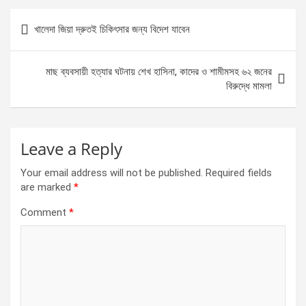
b
n
s
e
Post
খালেদা জিয়া দ্রুতই চিকিৎসার জন্য বিদেশ যাবেন
o
g
A
navigation
o
er
p
মাছ ব্যবসায়ী হত্যার ঘটনায় শেখ হাসিনা, কাদের ও শামীমসহ ৬২ জনের
k
p
বিরুদ্ধে মামলা
Leave a Reply
Your email address will not be published.
Required fields
are marked
*
Comment
*