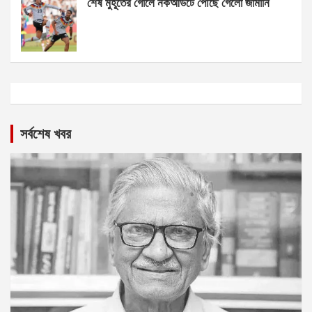
শেষ মুহূর্তের গোলে নকআউটে পৌঁছে গেলো জার্মানি
সর্বশেষ খবর