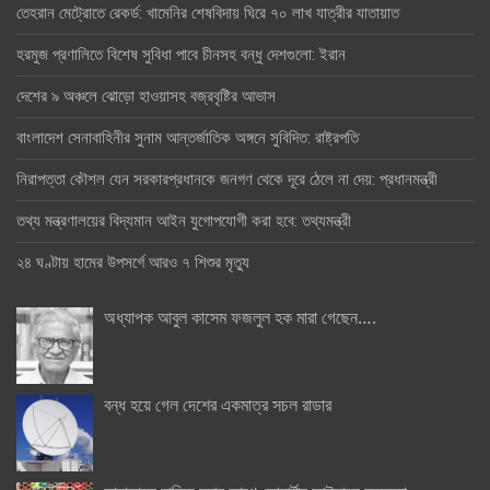
তেহরান মেট্রোতে রেকর্ড: খামেনির শেষবিদায় ঘিরে ৭০ লাখ যাত্রীর যাতায়াত
হরমুজ প্রণালিতে বিশেষ সুবিধা পাবে চীনসহ বন্ধু দেশগুলো: ইরান
দেশের ৯ অঞ্চলে ঝোড়ো হাওয়াসহ বজ্রবৃষ্টির আভাস
বাংলাদেশ সেনাবাহিনীর সুনাম আন্তর্জাতিক অঙ্গনে সুবিদিত: রাষ্ট্রপতি
নিরাপত্তা কৌশল যেন সরকারপ্রধানকে জনগণ থেকে দূরে ঠেলে না দেয়: প্রধানমন্ত্রী
তথ্য মন্ত্রণালয়ের বিদ্যমান আইন যুগোপযোগী করা হবে: তথ্যমন্ত্রী
২৪ ঘণ্টায় হামের উপসর্গে আরও ৭ শিশুর মৃত্যু
অধ্যাপক আবুল কাসেম ফজলুল হক মারা গেছেন….
বন্ধ হয়ে গেল দেশের একমাত্র সচল রাডার