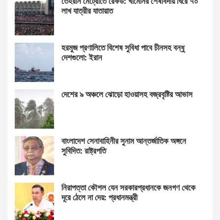
তেহরান মেট্রোতে রেকর্ড: খামেনির শেষবিদায় ঘিরে ৭০
লাখ যাত্রীর যাতায়াত
হরমুজ প্রণালিতে বিশেষ সুবিধা পাবে চীনসহ বন্ধু
দেশগুলো: ইরান
দেশের ৯ অঞ্চলে ঝোড়ো হাওয়াসহ বজ্রবৃষ্টির আভাস
বাংলাদেশ সেনাবাহিনীর সুনাম আন্তর্জাতিক অঙ্গনে
সুবিদিত: রাষ্ট্রপতি
নিরাপত্তা কৌশল যেন সরকারপ্রধানকে জনগণ থেকে
দূরে ঠেলে না দেয়: প্রধানমন্ত্রী