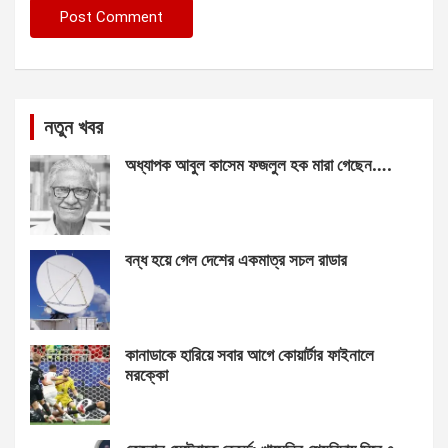
নতুন খবর
অধ্যাপক আবুল কাসেম ফজলুল হক মারা গেছেন….
বন্ধ হয়ে গেল দেশের একমাত্র সচল রাডার
কানাডাকে হারিয়ে সবার আগে কোয়ার্টার ফাইনালে
মরক্কো