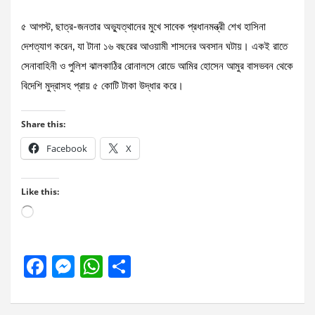
৫ আগস্ট, ছাত্র-জনতার অভ্যুত্থানের মুখে সাবেক প্রধানমন্ত্রী শেখ হাসিনা
দেশত্যাগ করেন, যা টানা ১৬ বছরের আওয়ামী শাসনের অবসান ঘটায়। একই রাতে
সেনাবাহিনী ও পুলিশ ঝালকাঠির রোনালসে রোডে আমির হোসেন আমুর বাসভবন থেকে
বিদেশি মুদ্রাসহ প্রায় ৫ কোটি টাকা উদ্ধার করে।
Share this:
Facebook
X
Like this:
Loading…
F
M
W
S
a
es
h
h
ce
se
at
ar