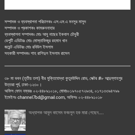
সম্পাদক ও ব্যবস্থাপনা পরিচালকঃ এস.এম.এ মনসুর মাসুদ
সম্পাদক ও প্রকাশকঃ কামরুননাহার
ব্যবস্থাপনা সম্পাদকঃ মোঃ আবু নাছের ইকবাল চৌধুরী
ডেপুটি এডিটরঃ মোঃ মোস্তাফিজুর রহমান খান
জয়েন্ট এডিটরঃ মোঃ রবিউল ইসলাম
সহকারী সম্পাদকঃ শাহ রাশিদুল ইসলাম রাসেল
৩৮ মা ভবন (তৃতীয় তলা) বীর মুক্তিযোদ্ধা কুতুবউদ্দিন রোড, সেক্টর #৮ আব্দুল্লাহপুর
উত্তরা পূর্ব, ঢাকা-১২৩০।
অফিস ফোন নম্বরঃ ০২-৪৪৮৯১০১৮, মোবাঃ০১৯৭০৫৭২৯৩৪, ০১৭১৩৩৯৪৭৯৯
ইমেইলঃ channel7bd@gmail.com, অফিসঃ ০২-৪৪৮৯১০১৮
অধ্যাপক আবুল কাসেম ফজলুল হক মারা গেছেন….