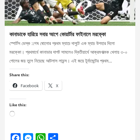
কানাডাকে হারিয়ে সবার আগে কোয়ার্টার ফাইনালে মরক্কো
স্পোর্টস ডেস্ক :শেষ ষোলোর প্রথম ম্যাচে দাপুটে এক ম্যাচ উপহার দিলো
মরক্কো। প্রথমার্ধে কানাডার দাপট সামলেও দ্বিতীয়ার্ধে আক্রমণাত্মক খেলায় ৩-০
গোলের জয় তুলে নিয়েছে আটলাস লায়ন্স। এই জয়ে টুর্নামেন্টের প্রথম…
Share this:
Facebook
X
Like this:
Loading…
F
M
W
S