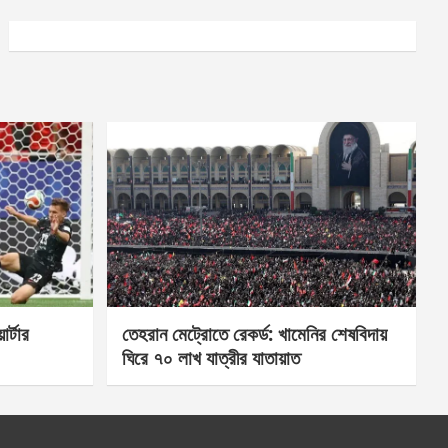
র্টার
তেহরান মেট্রোতে রেকর্ড: খামেনির শেষবিদায়
ঘিরে ৭০ লাখ যাত্রীর যাতায়াত