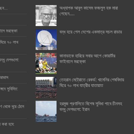
অধ্যাপক আবুল কাসেম ফজলুল হক মারা
ছেন….
গেছেন….
ইনালে মরক্কো
বন্ধ হয়ে গেল দেশের একমাত্র সচল রাডার
 ঘিরে ৭০ লাখ
কানাডাকে হারিয়ে সবার আগে কোয়ার্টার
ন্ধু দেশগুলো:
ফাইনালে মরক্কো
র আভাস
তেহরান মেট্রোতে রেকর্ড: খামেনির শেষবিদায়
ঘিরে ৭০ লাখ যাত্রীর যাতায়াত
্গনে সুবিদিত:
হরমুজ প্রণালিতে বিশেষ সুবিধা পাবে চীনসহ
 থেকে দূরে ঠেলে
বন্ধু দেশগুলো: ইরান
ী করা হবে: