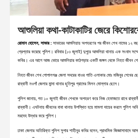
আশুলিয়া কথা-কাটাকাটির জেরে কিশোর
রোমান হোসেন, সাভার :
সাভারের আশুলিয়ায় অপহরণের পর জীবন শেখ নামের ১২ বছর
গ্রেপ্তার করেছে পুলিশ। রবিবার (১৩ জুলাই) দুপুরে আশুলিয়া থানায় এক সংবাদ সম
কবির। এর আগে আজ ভোরে আশুলিয়ার কাঠগড়ার একটি জঙ্গল থেকে নিহত জীবন শে
নিহত জীবন শেখ গোপালগঞ্জ জেলা সদরের বাওর গাতি এলাকার মোঃ মজিবুর শেখের ছেল
রাব্বানী নওগাঁ জেলার মান্দা থানার ছুতিপুর গ্রামের মিলন মোল্লার ছেলে।
পুলিশ জানায়, গত ১০ জুলাই জীবন শেখকে অপহরণ করে নিজ হেফাজতে রাখে রাব্বান
রাব্বানী। এঘটনায় জীবনের বাবা থানায় উপস্থিত হয়ে মামলা দায়ের করলে পুলিশ অ
মরদেহ উদ্ধার করে পুলিশ।
ঢাকা জেলার অতিরিক্ত পুলিশ সুপার শাহীনুর কবির বলেন, প্রাথমিক জিজ্ঞাসাবাদে 