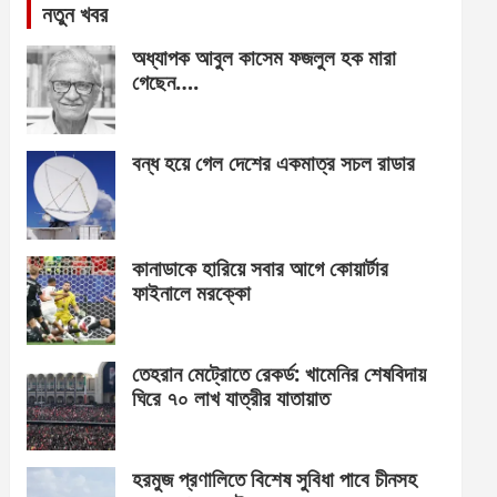
নতুন খবর
অধ্যাপক আবুল কাসেম ফজলুল হক মারা
গেছেন….
বন্ধ হয়ে গেল দেশের একমাত্র সচল রাডার
কানাডাকে হারিয়ে সবার আগে কোয়ার্টার
ফাইনালে মরক্কো
তেহরান মেট্রোতে রেকর্ড: খামেনির শেষবিদায়
ঘিরে ৭০ লাখ যাত্রীর যাতায়াত
হরমুজ প্রণালিতে বিশেষ সুবিধা পাবে চীনসহ