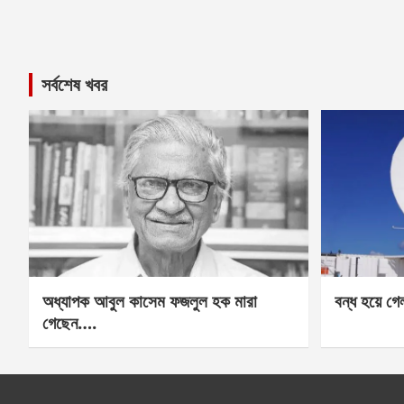
সর্বশেষ খবর
অধ্যাপক আবুল কাসেম ফজলুল হক মারা
বন্ধ হয়ে গ
গেছেন….