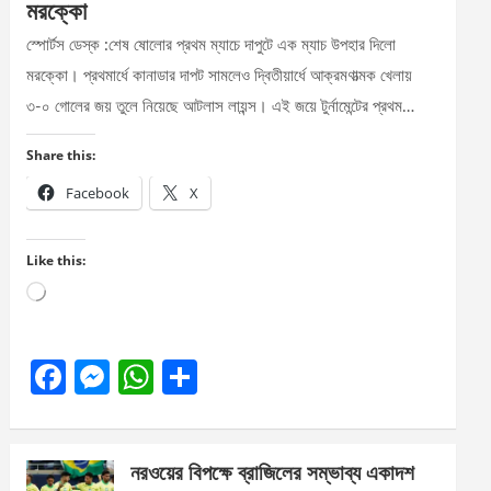
মরক্কো
স্পোর্টস ডেস্ক :শেষ ষোলোর প্রথম ম্যাচে দাপুটে এক ম্যাচ উপহার দিলো
মরক্কো। প্রথমার্ধে কানাডার দাপট সামলেও দ্বিতীয়ার্ধে আক্রমণাত্মক খেলায়
৩-০ গোলের জয় তুলে নিয়েছে আটলাস লায়ন্স। এই জয়ে টুর্নামেন্টের প্রথম…
Share this:
Facebook
X
Like this:
Loading…
F
M
W
S
a
es
h
h
ce
se
at
ar
নরওয়ের বিপক্ষে ব্রাজিলের সম্ভাব্য একাদশ
b
n
s
e