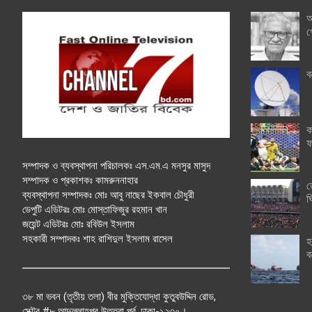
অ
গ
ব
ক
ফ
সম্পাদক ও ব্যবস্থাপনা পরিচালকঃ এস.এম.এ মনসুর মাসুদ
সম্পাদক ও প্রকাশকঃ কামরুননাহার
ত
ব্যবস্থাপনা সম্পাদকঃ মোঃ আবু নাছের ইকবাল চৌধুরী
ঘ
ডেপুটি এডিটরঃ মোঃ মোস্তাফিজুর রহমান খান
জয়েন্ট এডিটরঃ মোঃ রবিউল ইসলাম
সহকারী সম্পাদকঃ শাহ রাশিদুল ইসলাম রাসেল
হ
ব
৩৮ মা ভবন (তৃতীয় তলা) বীর মুক্তিযোদ্ধা কুতুবউদ্দিন রোড,
সেক্টর #৮ আব্দুল্লাহপুর উত্তরা পূর্ব, ঢাকা-১২৩০।