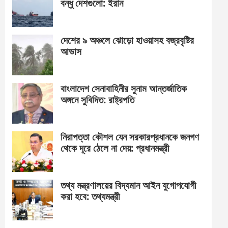
বন্ধু দেশগুলো: ইরান
দেশের ৯ অঞ্চলে ঝোড়ো হাওয়াসহ বজ্রবৃষ্টির
আভাস
বাংলাদেশ সেনাবাহিনীর সুনাম আন্তর্জাতিক
অঙ্গনে সুবিদিত: রাষ্ট্রপতি
নিরাপত্তা কৌশল যেন সরকারপ্রধানকে জনগণ
থেকে দূরে ঠেলে না দেয়: প্রধানমন্ত্রী
তথ্য মন্ত্রণালয়ের বিদ্যমান আইন যুগোপযোগী
করা হবে: তথ্যমন্ত্রী