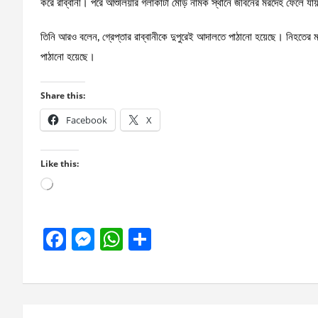
করে রাব্বানী। পরে আশুলিয়ার গলাকাটা মোড় নামক স্থানে জীবনের মরদেহ ফেলে যা
তিনি আরও বলেন, গ্রেপ্তার রাব্বানীকে দুপুরেই আদালতে পাঠানো হয়েছে। নিহতের মর
পাঠানো হয়েছে।
Share this:
Facebook
X
Like this:
Loading…
F
M
W
S
a
es
h
h
ce
se
at
ar
b
n
s
e