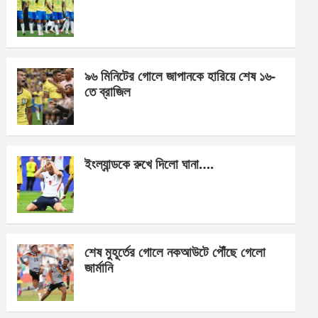
o
g
A
o
er
p
k
p
৯৬ মিনিটের গোলে জাপানকে হারিয়ে শেষ ১৬-
তে ব্রাজিল
ইংল্যান্ডকে রুখে দিলো ঘানা….
শেষ মুহূর্তের গোলে নকআউটে পৌঁছে গেলো
জার্মানি