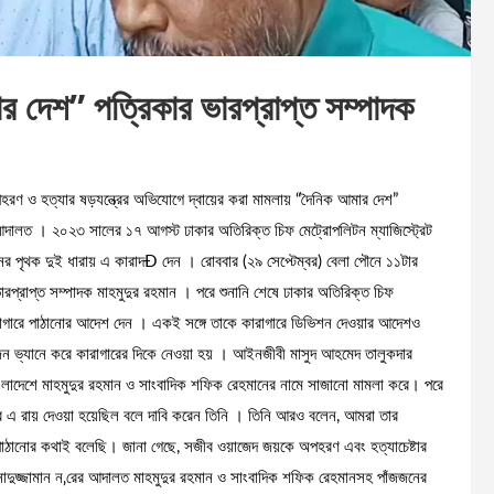
র দেশ” পত্রিকার ভারপ্রাপ্ত সম্পাদক
পহরণ ও হত্যার ষড়যন্ত্রের অভিযোগে দ্বায়ের করা মামলায় “দৈনিক আমার দেশ”
 আদালত । ২০২৩ সালের ১৭ আগস্ট ঢাকার অতিরিক্ত চিফ মেট্রোপলিটন ম্যাজিস্ট্রেট
র পৃথক দুই ধারায় এ কারাদÐ দেন । রোববার (২৯ সেপ্টেম্বর) বেলা পৌনে ১১টার
্রাপ্ত সম্পাদক মাহমুদুর রহমান । পরে শুনানি শেষে ঢাকার অতিরিক্ত চিফ
 কারাগারে পাঠানোর আদেশ দেন । একই সঙ্গে তাকে কারাগারে ডিভিশন দেওয়ার আদেশও
জন ভ্যানে করে কারাগারের দিকে নেওয়া হয় । আইনজীবী মাসুদ আহমেদ তালুকদার
াংলাদেশে মাহমুদুর রহমান ও সাংবাদিক শফিক রেহমানের নামে সাজানো মামলা করে। পরে
ে এ রায় দেওয়া হয়েছিল বলে দাবি করেন তিনি । তিনি আরও বলেন, আমরা তার
পাঠানোর কথাই বলেছি। জানা গেছে, সজীব ওয়াজেদ জয়কে অপহরণ এবং হত্যাচেষ্টার
সাদুজ্জামান ন‚রের আদালত মাহমুদুর রহমান ও সাংবাদিক শফিক রেহমানসহ পাঁজজনের