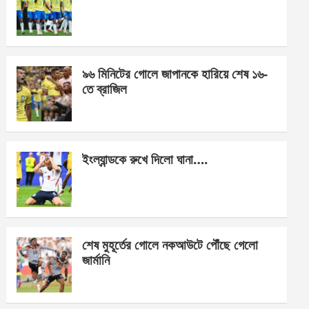
o
g
A
o
er
p
k
p
৯৬ মিনিটের গোলে জাপানকে হারিয়ে শেষ ১৬-
তে ব্রাজিল
ইংল্যান্ডকে রুখে দিলো ঘানা….
শেষ মুহূর্তের গোলে নকআউটে পৌঁছে গেলো
জার্মানি