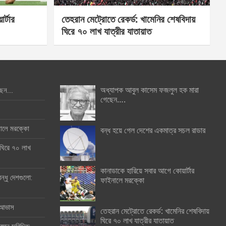
র্টার
তেহরান মেট্রোতে রেকর্ড: খামেনির শেষবিদায়
ঘিরে ৭০ লাখ যাত্রীর যাতায়াত
অধ্যাপক আবুল কাসেম ফজলুল হক মারা
ছেন….
গেছেন….
ইনালে মরক্কো
বন্ধ হয়ে গেল দেশের একমাত্র সচল রাডার
 ঘিরে ৭০ লাখ
কানাডাকে হারিয়ে সবার আগে কোয়ার্টার
ন্ধু দেশগুলো:
ফাইনালে মরক্কো
র আভাস
তেহরান মেট্রোতে রেকর্ড: খামেনির শেষবিদায়
ঘিরে ৭০ লাখ যাত্রীর যাতায়াত