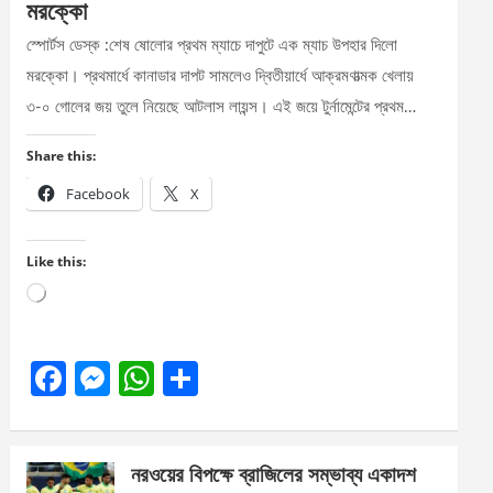
মরক্কো
স্পোর্টস ডেস্ক :শেষ ষোলোর প্রথম ম্যাচে দাপুটে এক ম্যাচ উপহার দিলো
মরক্কো। প্রথমার্ধে কানাডার দাপট সামলেও দ্বিতীয়ার্ধে আক্রমণাত্মক খেলায়
৩-০ গোলের জয় তুলে নিয়েছে আটলাস লায়ন্স। এই জয়ে টুর্নামেন্টের প্রথম…
Share this:
Facebook
X
Like this:
Loading…
F
M
W
S
a
es
h
h
ce
se
at
ar
নরওয়ের বিপক্ষে ব্রাজিলের সম্ভাব্য একাদশ
b
n
s
e