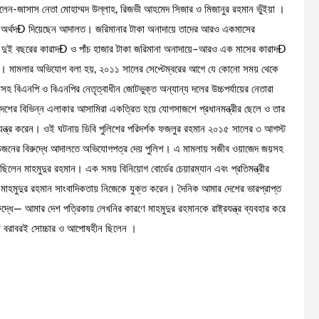
েন-জাসাস নেতা মোহাম্মদ উল্লাহ, রিজভী আহমেদ সিজার ও মিজানুর রহমান ভুঁইয়া ।
কা অর্থদÐ দিয়েছেন আদালত। জরিমানার টাকা অনাদায়ে তাদের আরও একমাসের
দুই বছরের কারাদÐ ও পাঁচ হাজার টাকা জরিমানা অনাদায়ে–আরও এক মাসের কারাদÐ
ন । মামলার অভিযোগ বলা হয়, ২০১১ সালের সেপ্টেম্বরের আগে যে কোনো সময় থেকে
হ বিএনপি ও বিএনপির নেতৃত্বাধীন জোটভুক্ত অন্যান্য দলের উচ্চপর্যায়ের নেতারা
লাদেশের বিভিন্ন এলাকার আসামিরা একত্রিত হয়ে যোগসাজশে প্রধানমন্ত্রীর ছেলে ও তার
ন্ত্র করেন। ওই ঘটনায় ডিবি পুলিশের পরিদর্শক ফজলুর রহমান ২০১৫ সালের ৩ আগস্ট
াঁচজনের বিরুদ্ধে আদালতে অভিযোগপত্র দেয় পুলিশ। এ মামলায় সজীব ওয়াজেদ জয়সহ
েছিলেন মাহমুদুর রহমান। এক সময় বিনিয়োগ বোর্ডের চেয়ারম্যান এবং প্রতিমন্ত্রীর
 মাহমুদুর রহমান সাংবাদিকতায় নিজেকে যুক্ত করেন। দৈনিক আমার দেশের ভারপ্রাপ্ত
ধে— আমার দেশ পত্রিকায় লেখনির কারণে মাহমুদুর রহমানকে রাষ্ট্রযন্ত্র ব্যবহার করে
দ্ধে বরাবরই সোচ্চার ও আপোষহীন ছিলেন ।