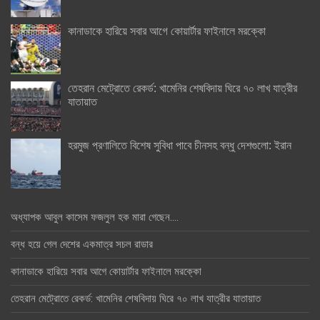
কানাডাকে হারিয়ে সবার আগে কোয়ার্টার ফাইনালে মরক্কো
তেহরান মেট্রোতে রেকর্ড: খামেনির শেষবিদায় ঘিরে ৭০ লাখ যাত্রীর
যাতায়াত
হরমুজ প্রণালিতে বিশেষ সুবিধা পাবে চীনসহ বন্ধু দেশগুলো: ইরান
অধ্যাপক আবুল কাসেম ফজলুল হক মারা গেছেন….
বন্ধ হয়ে গেল দেশের একমাত্র সচল রাডার
কানাডাকে হারিয়ে সবার আগে কোয়ার্টার ফাইনালে মরক্কো
তেহরান মেট্রোতে রেকর্ড: খামেনির শেষবিদায় ঘিরে ৭০ লাখ যাত্রীর যাতায়াত