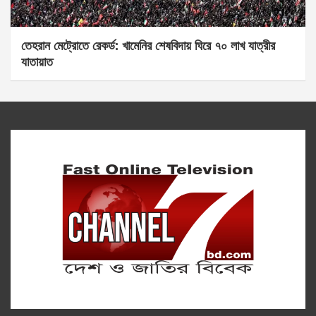
তেহরান মেট্রোতে রেকর্ড: খামেনির শেষবিদায় ঘিরে ৭০ লাখ যাত্রীর
যাতায়াত