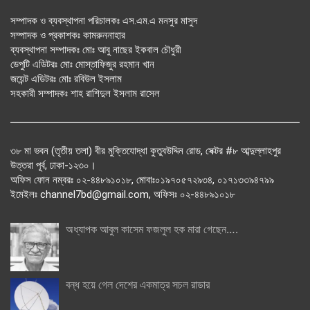
সম্পাদক ও ব্যবস্থাপনা পরিচালকঃ এস.এম.এ মনসুর মাসুদ
সম্পাদক ও প্রকাশকঃ কামরুননাহার
ব্যবস্থাপনা সম্পাদকঃ মোঃ আবু নাছের ইকবাল চৌধুরী
ডেপুটি এডিটরঃ মোঃ মোস্তাফিজুর রহমান খান
জয়েন্ট এডিটরঃ মোঃ রবিউল ইসলাম
সহকারী সম্পাদকঃ শাহ রাশিদুল ইসলাম রাসেল
৩৮ মা ভবন (তৃতীয় তলা) বীর মুক্তিযোদ্ধা কুতুবউদ্দিন রোড, সেক্টর #৮ আব্দুল্লাহপুর
উত্তরা পূর্ব, ঢাকা-১২৩০।
অফিস ফোন নম্বরঃ ০২-৪৪৮৯১০১৮, মোবাঃ০১৯৭০৫৭২৯৩৪, ০১৭১৩৩৯৪৭৯৯
ইমেইলঃ channel7bd@gmail.com, অফিসঃ ০২-৪৪৮৯১০১৮
অধ্যাপক আবুল কাসেম ফজলুল হক মারা গেছেন….
বন্ধ হয়ে গেল দেশের একমাত্র সচল রাডার