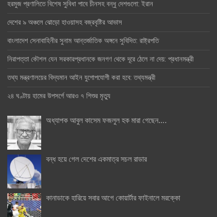
হরমুজ প্রণালিতে বিশেষ সুবিধা পাবে চীনসহ বন্ধু দেশগুলো: ইরান
দেশের ৯ অঞ্চলে ঝোড়ো হাওয়াসহ বজ্রবৃষ্টির আভাস
বাংলাদেশ সেনাবাহিনীর সুনাম আন্তর্জাতিক অঙ্গনে সুবিদিত: রাষ্ট্রপতি
নিরাপত্তা কৌশল যেন সরকারপ্রধানকে জনগণ থেকে দূরে ঠেলে না দেয়: প্রধানমন্ত্রী
তথ্য মন্ত্রণালয়ের বিদ্যমান আইন যুগোপযোগী করা হবে: তথ্যমন্ত্রী
২৪ ঘণ্টায় হামের উপসর্গে আরও ৭ শিশুর মৃত্যু
অধ্যাপক আবুল কাসেম ফজলুল হক মারা গেছেন….
বন্ধ হয়ে গেল দেশের একমাত্র সচল রাডার
কানাডাকে হারিয়ে সবার আগে কোয়ার্টার ফাইনালে মরক্কো