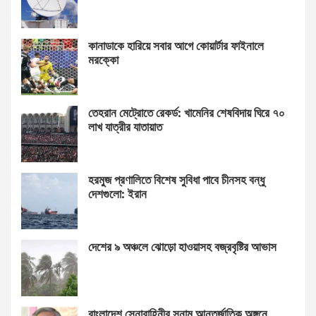
কানাডাকে হারিয়ে সবার আগে কোয়ার্টার ফাইনালে
মরক্কো
তেহরান মেট্রোতে রেকর্ড: খামেনির শেষবিদায় ঘিরে ৭০
লাখ যাত্রীর যাতায়াত
হরমুজ প্রণালিতে বিশেষ সুবিধা পাবে চীনসহ বন্ধু
দেশগুলো: ইরান
দেশের ৯ অঞ্চলে ঝোড়ো হাওয়াসহ বজ্রবৃষ্টির আভাস
বাংলাদেশ সেনাবাহিনীর সুনাম আন্তর্জাতিক অঙ্গনে