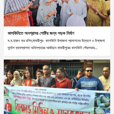
কালকিনিতে অনগ্রাসর গোষ্টির জন্য সড়ক নির্মাণ
ম.ম.হারুন অর রশিদ,মাদারীপুর- কালকিনি উপজেলা প্রসাশনের উদ্যেগে ও উপজেলা
দূর্যোগ ব্যাবস্থাপনা অধিদপ্তরের আর্থায়নে মাদারীপুরের কালকিনি পৌরসভার…