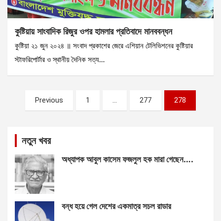
কুষ্টিয়ায় সাংবাদিক রিজুর ওপর হামলার প্রতিবাদে মানববন্ধন
কুষ্টিয়া ২১ জুন ২০২৪ ॥ সংবাদ প্রকাশের জেরে এশিয়ান টেলিভিশনের কুষ্টিয়ার
স্টাফরিপোর্টার ও স্থানীয় দৈনিক সত্য…
Posts
Previous
1
…
277
278
pagination
নতুন খবর
অধ্যাপক আবুল কাসেম ফজলুল হক মারা গেছেন….
বন্ধ হয়ে গেল দেশের একমাত্র সচল রাডার