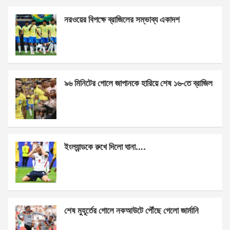
ce
se
at
ar
নরওয়ের বিপক্ষে ব্রাজিলের সম্ভাব্য একাদশ
b
n
s
e
o
g
A
o
er
p
k
p
৯৬ মিনিটের গোলে জাপানকে হারিয়ে শেষ ১৬-তে ব্রাজিল
ইংল্যান্ডকে রুখে দিলো ঘানা….
শেষ মুহূর্তের গোলে নকআউটে পৌঁছে গেলো জার্মানি