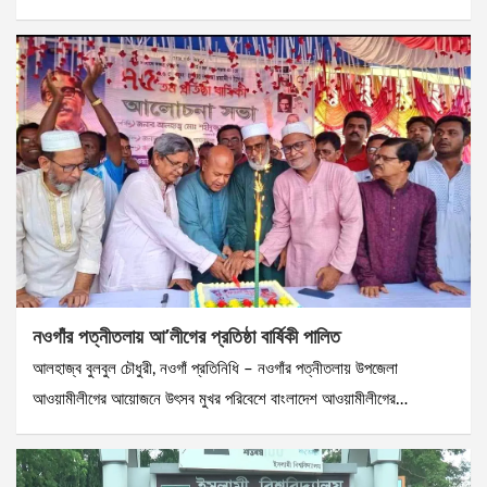
নওগাঁর পত্নীতলায় আ’লীগের প্রতিষ্ঠা বার্ষিকী পালিত
আলহাজ্ব বুলবুল চৌধুরী, নওগাঁ প্রতিনিধি – নওগাঁর পত্নীতলায় উপজেলা
আওয়ামীলীগের আয়োজনে উৎসব মুখর পরিবেশে বাংলাদেশ আওয়ামীলীগের…