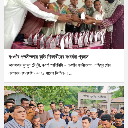
নওগাঁর পত্নীতলায় কৃতি শিক্ষার্থীদের সংবর্ধনা প্রদান
আলহাজ্ব বুলবুল চৌধুরী, নওগাঁ প্রতিনিধি – নওগাঁর পত্নীতলায় নজিপুর পৌর
এলাকার এসএসসি- ২০২৪ সালের জিপিএ- ৫…