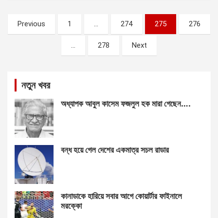
Posts
Previous
1
…
274
275
276
pagination
…
278
Next
নতুন খবর
অধ্যাপক আবুল কাসেম ফজলুল হক মারা গেছেন….
বন্ধ হয়ে গেল দেশের একমাত্র সচল রাডার
কানাডাকে হারিয়ে সবার আগে কোয়ার্টার ফাইনালে
মরক্কো