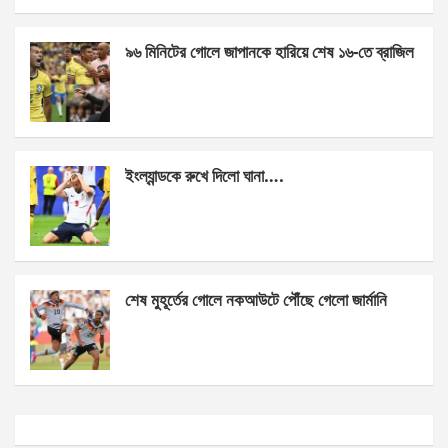
o
er
p
k
p
৯৬ মিনিটের গোলে জাপানকে হারিয়ে শেষ ১৬-তে ব্রাজিল
ইংল্যান্ডকে রুখে দিলো ঘানা….
শেষ মুহূর্তের গোলে নকআউটে পৌঁছে গেলো জার্মানি