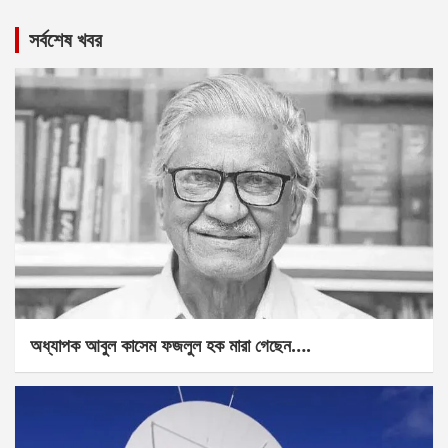
সর্বশেষ খবর
অধ্যাপক আবুল কাসেম ফজলুল হক মারা গেছেন….