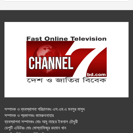
সম্পাদক ও ব্যবস্থাপনা পরিচালকঃ এস.এম.এ মনসুর মাসুদ
সম্পাদক ও প্রকাশকঃ কামরুননাহার
ব্যবস্থাপনা সম্পাদকঃ মোঃ আবু নাছের ইকবাল চৌধুরী
ডেপুটি এডিটরঃ মোঃ মোস্তাফিজুর রহমান খান