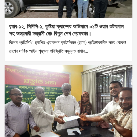
র‌্যাব-১২, সিপিসি-১, কুষ্টিয়া ক্যাম্পের অভিযানে ০১টি ওয়ান শুটারগান
সহ অস্ত্রধারী সন্ত্রাসী মোঃ বিপুল শেখ গ্রেফতার।
বিশেষ প্রতিনিধি: র‌্যাপিড এ্যাকশন ব্যাটালিয়ন (র‌্যাব) প্রতিষ্ঠাকালীন সময় থেকেই
দেশের সার্বিক আইন শৃঙ্খলা পরিস্থিতি সমুন্নত রাখার…