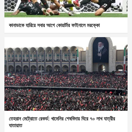
কানাডাকে হারিয়ে সবার আগে কোয়ার্টার ফাইনালে মরক্কো
তেহরান মেট্রোতে রেকর্ড: খামেনির শেষবিদায় ঘিরে ৭০ লাখ যাত্রীর
যাতায়াত