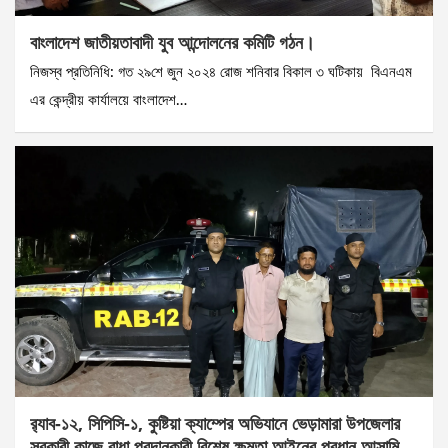
বাংলাদেশ জাতীয়তাবাদী যুব আন্দোলনের কমিটি গঠন।
নিজস্ব প্রতিনিধি: গত ২৯শে জুন ২০২৪ রোজ শনিবার বিকাল ৩ ঘটিকায় বিএনএম
এর কেন্দ্রীয় কার্যালয়ে বাংলাদেশ…
র‌্যাব-১২, সিপিসি-১, কুষ্টিয়া ক্যাম্পের অভিযানে ভেড়ামারা উপজেলার
সরকারী কাজে বাধা প্রদানকারী বিশেষ ক্ষমতা আইনের প্রধান আসামি