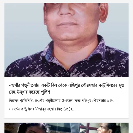
নওগাঁর পত্নীতলায় একটি বিল থেকে নজিপুর পৌরসভার কাউন্সিলরের মৃত
দেহ উদ্ধার করেছে পুলিশ
নিজস্ব প্রতিনিধি: নওগাঁর পত্নীতলায় উপজেলা সদর নজিপুর পৌরসভার ৯ নং
ওয়ার্ডের কাউন্সিলর মিজানুর রহমান মিতু (৪৫)র…