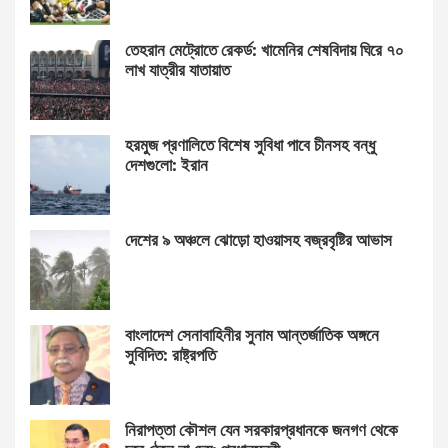
তেহরান মেট্রোতে রেকর্ড: খামেনির শেষবিদায় ঘিরে ৭০
লাখ যাত্রীর যাতায়াত
হরমুজ প্রণালিতে বিশেষ সুবিধা পাবে চীনসহ বন্ধু
দেশগুলো: ইরান
দেশের ৯ অঞ্চলে ঝোড়ো হাওয়াসহ বজ্রবৃষ্টির আভাস
বাংলাদেশ সেনাবাহিনীর সুনাম আন্তর্জাতিক অঙ্গনে
সুবিদিত: রাষ্ট্রপতি
নিরাপত্তা কৌশল যেন সরকারপ্রধানকে জনগণ থেকে