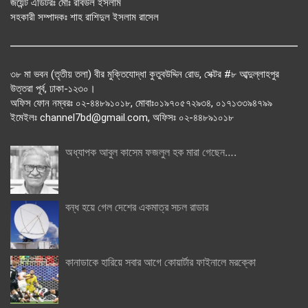
জয়েন্ট এডিটরঃ মোঃ রবিউল ইসলাম
সহকারী সম্পাদকঃ শাহ রাশিদুল ইসলাম রাসেল
৩৮ মা ভবন (তৃতীয় তলা) বীর মুক্তিযোদ্ধা কুতুবউদ্দিন রোড, সেক্টর #৮ আব্দুল্লাহপুর
উত্তরা পূর্ব, ঢাকা-১২৩০।
অফিস ফোন নম্বরঃ ০২-৪৪৮৯১০১৮, মোবাঃ০১৯৭০৫৭২৯৩৪, ০১৭১৩৩৯৪৭৯৯
ইমেইলঃ channel7bd@gmail.com, অফিসঃ ০২-৪৪৮৯১০১৮
অধ্যাপক আবুল কাসেম ফজলুল হক মারা গেছেন….
বন্ধ হয়ে গেল দেশের একমাত্র সচল রাডার
কানাডাকে হারিয়ে সবার আগে কোয়ার্টার ফাইনালে মরক্কো