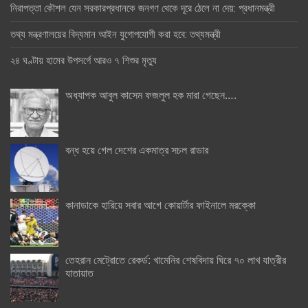
নিরাপত্তা কৌশল যেন সরকারপ্রধানকে জনগণ থেকে দূরে ঠেলে না দেয়: প্রধানমন্ত্রী
তথ্য মন্ত্রণালয়ের বিদ্যমান আইন যুগোপযোগী করা হবে: তথ্যমন্ত্রী
২৪ ঘণ্টায় হামের উপসর্গে আরও ৭ শিশুর মৃত্যু
অধ্যাপক আবুল কাসেম ফজলুল হক মারা গেছেন….
বন্ধ হয়ে গেল দেশের একমাত্র সচল রাডার
কানাডাকে হারিয়ে সবার আগে কোয়ার্টার ফাইনালে মরক্কো
তেহরান মেট্রোতে রেকর্ড: খামেনির শেষবিদায় ঘিরে ৭০ লাখ যাত্রীর
যাতায়াত