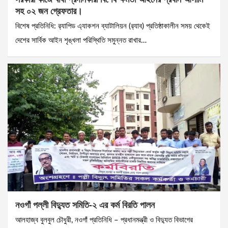
সহ ০২ জন গ্রেফতার।
বিশেষ প্রতিনিধি: র‌্যাপিড এ্যাকশন ব্যাটালিয়ন (র‌্যাব) প্রতিষ্ঠাকালীন সময় থেকেই
দেশের সার্বিক আইন শৃঙ্খলা পরিস্থিতি সমুন্নত রাখার…
নওগাঁ পল্লী বিদ্যুত সমিতি-২ এর কর্ম বিরতি পালন
আলহাজ্ব বুলবুল চৌধুরী, নওগাঁ প্রতিনিধি – প্রধানমন্ত্রী ও বিদ্যুত বিভাগের