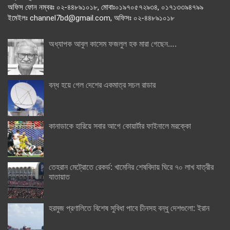
অফিস ফোন নম্বরঃ ০২-৪৪৮৯১০১৮, মোবাঃ০১৯৭০৫৭২৯৩৪, ০১৭১৩৩৯৪৭৯৯
ইমেইলঃ channel7bd@gmail.com, অফিসঃ ০২-৪৪৮৯১০১৮
অধ্যাপক আবুল কাসেম ফজলুল হক মারা গেছেন….
বন্ধ হয়ে গেল দেশের একমাত্র সচল রাডার
কানাডাকে হারিয়ে সবার আগে কোয়ার্টার ফাইনালে মরক্কো
তেহরান মেট্রোতে রেকর্ড: খামেনির শেষবিদায় ঘিরে ৭০ লাখ যাত্রীর
যাতায়াত
হরমুজ প্রণালিতে বিশেষ সুবিধা পাবে চীনসহ বন্ধু দেশগুলো: ইরান