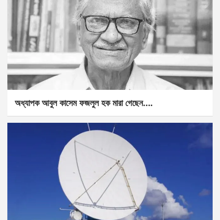
অধ্যাপক আবুল কাসেম ফজলুল হক মারা গেছেন….