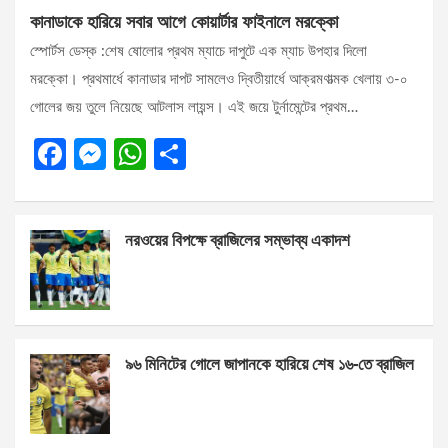
কানাডাকে হারিয়ে সবার আগে কোয়ার্টার ফাইনালে মরক্কো
স্পোর্টস ডেস্ক :শেষ ষোলোর প্রথম ম্যাচে দাপুটে এক ম্যাচ উপহার দিলো
মরক্কো। প্রথমার্ধে কানাডার দাপট সামলেও দ্বিতীয়ার্ধে আক্রমণাত্মক খেলায় ৩-০
গোলের জয় তুলে নিয়েছে আটলাস লায়ন্স। এই জয়ে টুর্নামেন্টের প্রথম…
F
M
W
S
a
es
h
h
ce
se
at
ar
নরওয়ের বিপক্ষে ব্রাজিলের সম্ভাব্য একাদশ
b
n
s
e
o
g
A
o
er
p
k
p
৯৬ মিনিটের গোলে জাপানকে হারিয়ে শেষ ১৬-তে ব্রাজিল