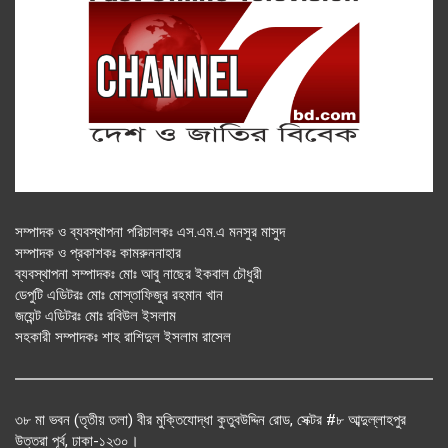
সম্পাদক ও ব্যবস্থাপনা পরিচালকঃ এস.এম.এ মনসুর মাসুদ
সম্পাদক ও প্রকাশকঃ কামরুননাহার
ব্যবস্থাপনা সম্পাদকঃ মোঃ আবু নাছের ইকবাল চৌধুরী
ডেপুটি এডিটরঃ মোঃ মোস্তাফিজুর রহমান খান
জয়েন্ট এডিটরঃ মোঃ রবিউল ইসলাম
সহকারী সম্পাদকঃ শাহ রাশিদুল ইসলাম রাসেল
৩৮ মা ভবন (তৃতীয় তলা) বীর মুক্তিযোদ্ধা কুতুবউদ্দিন রোড, সেক্টর #৮ আব্দুল্লাহপুর
উত্তরা পূর্ব, ঢাকা-১২৩০।