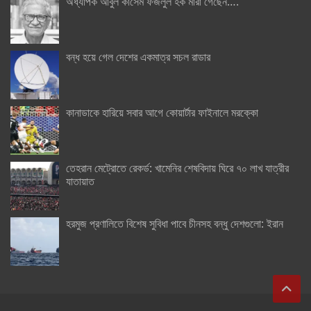
অধ্যাপক আবুল কাসেম ফজলুল হক মারা গেছেন….
বন্ধ হয়ে গেল দেশের একমাত্র সচল রাডার
কানাডাকে হারিয়ে সবার আগে কোয়ার্টার ফাইনালে মরক্কো
তেহরান মেট্রোতে রেকর্ড: খামেনির শেষবিদায় ঘিরে ৭০ লাখ যাত্রীর
যাতায়াত
হরমুজ প্রণালিতে বিশেষ সুবিধা পাবে চীনসহ বন্ধু দেশগুলো: ইরান