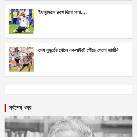
ইংল্যান্ডকে রুখে দিলো ঘানা….
শেষ মুহূর্তের গোলে নকআউটে পৌঁছে গেলো জার্মানি
সর্বশেষ খবর