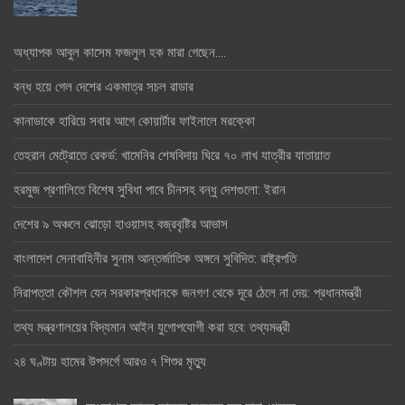
অধ্যাপক আবুল কাসেম ফজলুল হক মারা গেছেন….
বন্ধ হয়ে গেল দেশের একমাত্র সচল রাডার
কানাডাকে হারিয়ে সবার আগে কোয়ার্টার ফাইনালে মরক্কো
তেহরান মেট্রোতে রেকর্ড: খামেনির শেষবিদায় ঘিরে ৭০ লাখ যাত্রীর যাতায়াত
হরমুজ প্রণালিতে বিশেষ সুবিধা পাবে চীনসহ বন্ধু দেশগুলো: ইরান
দেশের ৯ অঞ্চলে ঝোড়ো হাওয়াসহ বজ্রবৃষ্টির আভাস
বাংলাদেশ সেনাবাহিনীর সুনাম আন্তর্জাতিক অঙ্গনে সুবিদিত: রাষ্ট্রপতি
নিরাপত্তা কৌশল যেন সরকারপ্রধানকে জনগণ থেকে দূরে ঠেলে না দেয়: প্রধানমন্ত্রী
তথ্য মন্ত্রণালয়ের বিদ্যমান আইন যুগোপযোগী করা হবে: তথ্যমন্ত্রী
২৪ ঘণ্টায় হামের উপসর্গে আরও ৭ শিশুর মৃত্যু