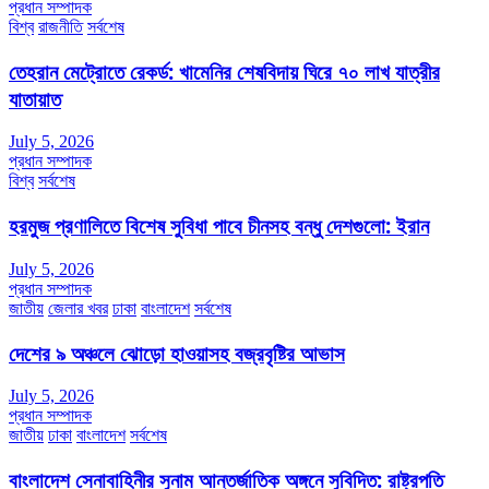
প্রধান সম্পাদক
বিশ্ব
রাজনীতি
সর্বশেষ
তেহরান মেট্রোতে রেকর্ড: খামেনির শেষবিদায় ঘিরে ৭০ লাখ যাত্রীর
যাতায়াত
July 5, 2026
প্রধান সম্পাদক
বিশ্ব
সর্বশেষ
হরমুজ প্রণালিতে বিশেষ সুবিধা পাবে চীনসহ বন্ধু দেশগুলো: ইরান
July 5, 2026
প্রধান সম্পাদক
জাতীয়
জেলার খবর
ঢাকা
বাংলাদেশ
সর্বশেষ
দেশের ৯ অঞ্চলে ঝোড়ো হাওয়াসহ বজ্রবৃষ্টির আভাস
July 5, 2026
প্রধান সম্পাদক
জাতীয়
ঢাকা
বাংলাদেশ
সর্বশেষ
বাংলাদেশ সেনাবাহিনীর সুনাম আন্তর্জাতিক অঙ্গনে সুবিদিত: রাষ্ট্রপতি