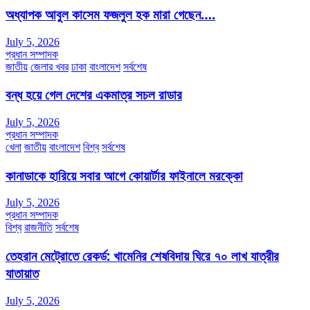
অধ্যাপক আবুল কাসেম ফজলুল হক মারা গেছেন….
July 5, 2026
প্রধান সম্পাদক
জাতীয়
জেলার খবর
ঢাকা
বাংলাদেশ
সর্বশেষ
বন্ধ হয়ে গেল দেশের একমাত্র সচল রাডার
July 5, 2026
প্রধান সম্পাদক
খেলা
জাতীয়
বাংলাদেশ
বিশ্ব
সর্বশেষ
কানাডাকে হারিয়ে সবার আগে কোয়ার্টার ফাইনালে মরক্কো
July 5, 2026
প্রধান সম্পাদক
বিশ্ব
রাজনীতি
সর্বশেষ
তেহরান মেট্রোতে রেকর্ড: খামেনির শেষবিদায় ঘিরে ৭০ লাখ যাত্রীর
যাতায়াত
July 5, 2026