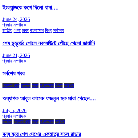
ইংল্যান্ডকে রুখে দিলো ঘানা….
June 24, 2026
প্রধান সম্পাদক
জাতীয়
খেলা
ঢাকা
বাংলাদেশ
বিশ্ব
সর্বশেষ
শেষ মুহূর্তের গোলে নকআউটে পৌঁছে গেলো জার্মানি
June 21, 2026
প্রধান সম্পাদক
সর্বশেষ খবর
জেলার খবর
জাতীয়
ঢাকা
বাংলাদেশ
শিক্ষা
সর্বশেষ
অধ্যাপক আবুল কাসেম ফজলুল হক মারা গেছেন….
July 5, 2026
প্রধান সম্পাদক
জাতীয়
জেলার খবর
ঢাকা
বাংলাদেশ
সর্বশেষ
বন্ধ হয়ে গেল দেশের একমাত্র সচল রাডার