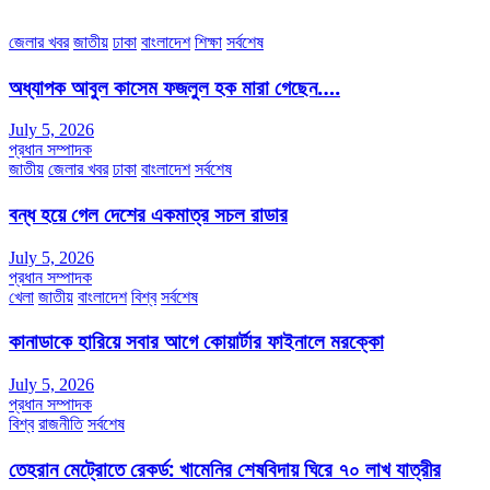
ইমেইলঃ channel7bd@gmail.com, অফিসঃ ০২-৪৪৮৯১০১৮
জেলার খবর
জাতীয়
ঢাকা
বাংলাদেশ
শিক্ষা
সর্বশেষ
অধ্যাপক আবুল কাসেম ফজলুল হক মারা গেছেন….
July 5, 2026
প্রধান সম্পাদক
জাতীয়
জেলার খবর
ঢাকা
বাংলাদেশ
সর্বশেষ
বন্ধ হয়ে গেল দেশের একমাত্র সচল রাডার
July 5, 2026
প্রধান সম্পাদক
খেলা
জাতীয়
বাংলাদেশ
বিশ্ব
সর্বশেষ
কানাডাকে হারিয়ে সবার আগে কোয়ার্টার ফাইনালে মরক্কো
July 5, 2026
প্রধান সম্পাদক
বিশ্ব
রাজনীতি
সর্বশেষ
তেহরান মেট্রোতে রেকর্ড: খামেনির শেষবিদায় ঘিরে ৭০ লাখ যাত্রীর