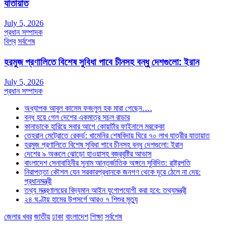
যাতায়াত
July 5, 2026
প্রধান সম্পাদক
বিশ্ব
সর্বশেষ
হরমুজ প্রণালিতে বিশেষ সুবিধা পাবে চীনসহ বন্ধু দেশগুলো: ইরান
July 5, 2026
প্রধান সম্পাদক
অধ্যাপক আবুল কাসেম ফজলুল হক মারা গেছেন….
বন্ধ হয়ে গেল দেশের একমাত্র সচল রাডার
কানাডাকে হারিয়ে সবার আগে কোয়ার্টার ফাইনালে মরক্কো
তেহরান মেট্রোতে রেকর্ড: খামেনির শেষবিদায় ঘিরে ৭০ লাখ যাত্রীর যাতায়াত
হরমুজ প্রণালিতে বিশেষ সুবিধা পাবে চীনসহ বন্ধু দেশগুলো: ইরান
দেশের ৯ অঞ্চলে ঝোড়ো হাওয়াসহ বজ্রবৃষ্টির আভাস
বাংলাদেশ সেনাবাহিনীর সুনাম আন্তর্জাতিক অঙ্গনে সুবিদিত: রাষ্ট্রপতি
নিরাপত্তা কৌশল যেন সরকারপ্রধানকে জনগণ থেকে দূরে ঠেলে না দেয়:
প্রধানমন্ত্রী
তথ্য মন্ত্রণালয়ের বিদ্যমান আইন যুগোপযোগী করা হবে: তথ্যমন্ত্রী
২৪ ঘণ্টায় হামের উপসর্গে আরও ৭ শিশুর মৃত্যু
জেলার খবর
জাতীয়
ঢাকা
বাংলাদেশ
শিক্ষা
সর্বশেষ