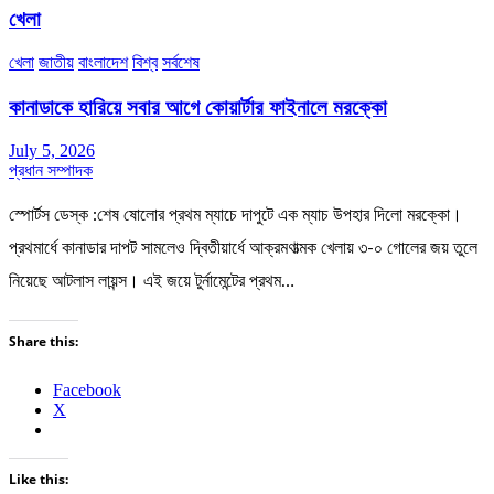
খেলা
খেলা
জাতীয়
বাংলাদেশ
বিশ্ব
সর্বশেষ
কানাডাকে হারিয়ে সবার আগে কোয়ার্টার ফাইনালে মরক্কো
July 5, 2026
প্রধান সম্পাদক
স্পোর্টস ডেস্ক :শেষ ষোলোর প্রথম ম্যাচে দাপুটে এক ম্যাচ উপহার দিলো মরক্কো।
প্রথমার্ধে কানাডার দাপট সামলেও দ্বিতীয়ার্ধে আক্রমণাত্মক খেলায় ৩-০ গোলের জয় তুলে
নিয়েছে আটলাস লায়ন্স। এই জয়ে টুর্নামেন্টের প্রথম…
Share this:
Facebook
X
Like this: