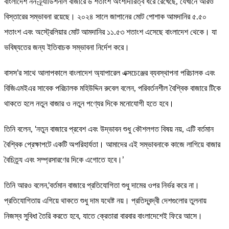
বাংলাদেশ নন-ট্র্যাডিশনাল বাজারে ৬ শতাংশ অংশীদারিত্ব ধরে রেখেছে, যেখানে আরও
বিস্তারের সম্ভাবনা রয়েছে। ২০২৪ সালে জাপানের মোট পোশাক আমদানির ৫.৫০
শতাংশ এবং অস্ট্রেলিয়ার মোট আমদানির ১১.৫৩ শতাংশ এসেছে বাংলাদেশ থেকে। যা
ভবিষ্যতের জন্য ইতিবাচক সম্ভাবনা নির্দেশ করে।
বাসস’র সাথে আলাপকালে বাংলাদেশ অ্যাপারেল এক্সচেঞ্জের ব্যবস্থাপনা পরিচালক এবং
বিজিএমইএর সাবেক পরিচালক মহিউদ্দিন রুবেল বলেন, পরিবর্তনশীল বৈশ্বিক বাজারে টিকে
থাকতে হলে নতুন বাজার ও নতুন পণ্যের দিকে মনোযোগী হতে হবে।
তিনি বলেন, ‘নতুন বাজারে প্রবেশ এবং উদ্ভাবন শুধু কৌশলগত বিষয় নয়, এটি বর্তমান
বৈশ্বিক প্রেক্ষাপটে একটি অপরিহার্যতা। আমাদের এই সম্ভাবনাকে কাজে লাগিয়ে বাজার
বৈচিত্র্য এবং সম্প্রসারণের দিকে এগোতে হবে।’
তিনি আরও বলেন,‘বর্তমান বাজারে প্রতিযোগিতা শুধু দামের ওপর নির্ভর করে না।
প্রতিযোগিতায় এগিয়ে থাকতে শুধু দাম যথেষ্ট নয়। প্রতিদ্বন্দ্বী দেশগুলোর তুলনায়
নিজস্ব সুবিধা তৈরি করতে হবে, যাতে ক্রেতারা বারবার বাংলাদেশেই ফিরে আসে।