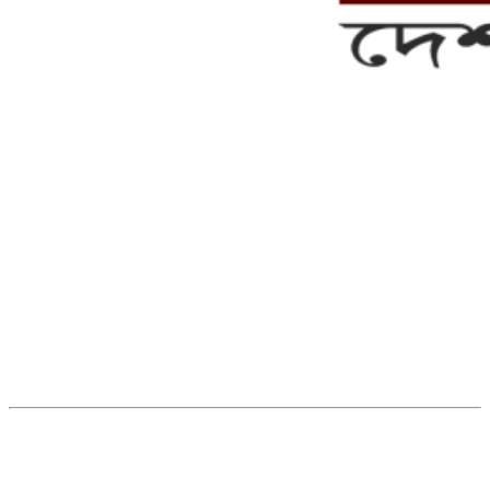
সম্পাদক ও ব্যবস্থাপনা পরিচালকঃ এস.এম.এ মনসুর মাসুদ
সম্পাদক ও প্রকাশকঃ কামরুননাহার
ব্যবস্থাপনা সম্পাদকঃ মোঃ আবু নাছের ইকবাল চৌধুরী
ডেপুটি এডিটরঃ মোঃ মোস্তাফিজুর রহমান খান
জয়েন্ট এডিটরঃ মোঃ রবিউল ইসলাম
সহকারী সম্পাদকঃ শাহ রাশিদুল ইসলাম রাসেল
৩৮ মা ভবন (তৃতীয় তলা) বীর মুক্তিযোদ্ধা কুতুবউদ্দিন রোড, সেক্টর #৮ আব্দুল্লাহপুর
উত্তরা পূর্ব, ঢাকা-১২৩০।
অফিস ফোন নম্বরঃ ০২-৪৪৮৯১০১৮, মোবাঃ০১৯৭০৫৭২৯৩৪, ০১৭১৩৩৯৪৭৯৯