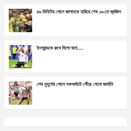
k
p
৯৬ মিনিটের গোলে জাপানকে হারিয়ে শেষ ১৬-তে ব্রাজিল
ইংল্যান্ডকে রুখে দিলো ঘানা….
শেষ মুহূর্তের গোলে নকআউটে পৌঁছে গেলো জার্মানি