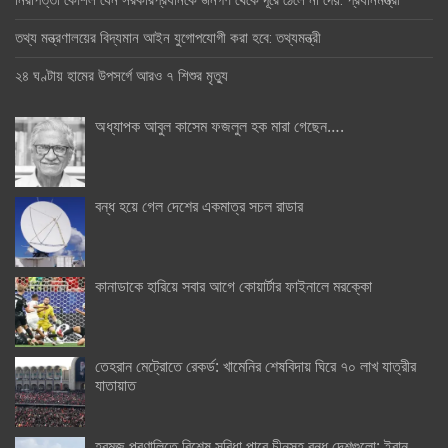
তথ্য মন্ত্রণালয়ের বিদ্যমান আইন যুগোপযোগী করা হবে: তথ্যমন্ত্রী
২৪ ঘণ্টায় হামের উপসর্গে আরও ৭ শিশুর মৃত্যু
অধ্যাপক আবুল কাসেম ফজলুল হক মারা গেছেন….
বন্ধ হয়ে গেল দেশের একমাত্র সচল রাডার
কানাডাকে হারিয়ে সবার আগে কোয়ার্টার ফাইনালে মরক্কো
তেহরান মেট্রোতে রেকর্ড: খামেনির শেষবিদায় ঘিরে ৭০ লাখ যাত্রীর
যাতায়াত
হরমুজ প্রণালিতে বিশেষ সুবিধা পাবে চীনসহ বন্ধু দেশগুলো: ইরান