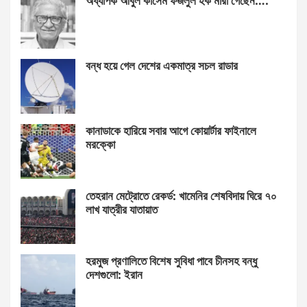
অধ্যাপক আবুল কাসেম ফজলুল হক মারা গেছেন….
বন্ধ হয়ে গেল দেশের একমাত্র সচল রাডার
কানাডাকে হারিয়ে সবার আগে কোয়ার্টার ফাইনালে
মরক্কো
তেহরান মেট্রোতে রেকর্ড: খামেনির শেষবিদায় ঘিরে ৭০
লাখ যাত্রীর যাতায়াত
হরমুজ প্রণালিতে বিশেষ সুবিধা পাবে চীনসহ বন্ধু
দেশগুলো: ইরান