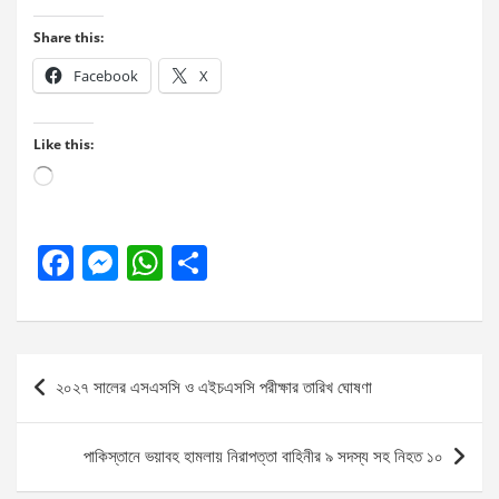
Share this:
Facebook
X
Like this:
Loading…
F
M
W
S
a
es
h
h
ce
se
at
ar
b
n
s
e
Post
২০২৭ সালের এসএসসি ও এইচএসসি পরীক্ষার তারিখ ঘোষণা
o
g
A
navigation
o
er
p
পাকিস্তানে ভয়াবহ হামলায় নিরাপত্তা বাহিনীর ৯ সদস্য সহ নিহত ১০
k
p