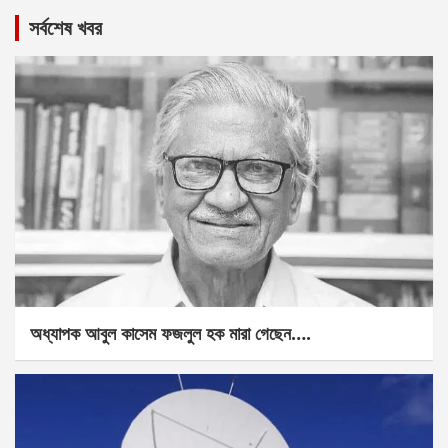
সর্বশেষ খবর
অধ্যাপক আবুল কাসেম ফজলুল হক মারা গেছেন….