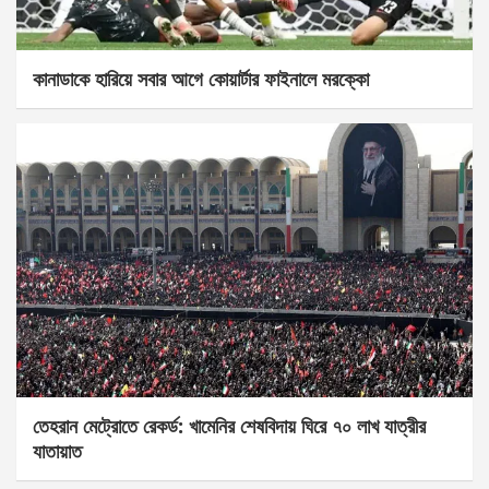
কানাডাকে হারিয়ে সবার আগে কোয়ার্টার ফাইনালে মরক্কো
তেহরান মেট্রোতে রেকর্ড: খামেনির শেষবিদায় ঘিরে ৭০ লাখ যাত্রীর
যাতায়াত