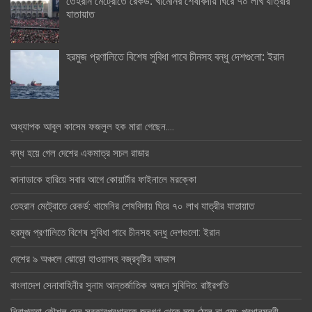
তেহরান মেট্রোতে রেকর্ড: খামেনির শেষবিদায় ঘিরে ৭০ লাখ যাত্রীর
যাতায়াত
হরমুজ প্রণালিতে বিশেষ সুবিধা পাবে চীনসহ বন্ধু দেশগুলো: ইরান
অধ্যাপক আবুল কাসেম ফজলুল হক মারা গেছেন….
বন্ধ হয়ে গেল দেশের একমাত্র সচল রাডার
কানাডাকে হারিয়ে সবার আগে কোয়ার্টার ফাইনালে মরক্কো
তেহরান মেট্রোতে রেকর্ড: খামেনির শেষবিদায় ঘিরে ৭০ লাখ যাত্রীর যাতায়াত
হরমুজ প্রণালিতে বিশেষ সুবিধা পাবে চীনসহ বন্ধু দেশগুলো: ইরান
দেশের ৯ অঞ্চলে ঝোড়ো হাওয়াসহ বজ্রবৃষ্টির আভাস
বাংলাদেশ সেনাবাহিনীর সুনাম আন্তর্জাতিক অঙ্গনে সুবিদিত: রাষ্ট্রপতি
নিরাপত্তা কৌশল যেন সরকারপ্রধানকে জনগণ থেকে দূরে ঠেলে না দেয়: প্রধানমন্ত্রী