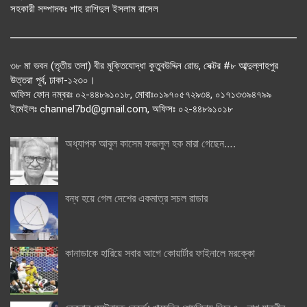
সহকারী সম্পাদকঃ শাহ রাশিদুল ইসলাম রাসেল
৩৮ মা ভবন (তৃতীয় তলা) বীর মুক্তিযোদ্ধা কুতুবউদ্দিন রোড, সেক্টর #৮ আব্দুল্লাহপুর
উত্তরা পূর্ব, ঢাকা-১২৩০।
অফিস ফোন নম্বরঃ ০২-৪৪৮৯১০১৮, মোবাঃ০১৯৭০৫৭২৯৩৪, ০১৭১৩৩৯৪৭৯৯
ইমেইলঃ channel7bd@gmail.com, অফিসঃ ০২-৪৪৮৯১০১৮
অধ্যাপক আবুল কাসেম ফজলুল হক মারা গেছেন….
বন্ধ হয়ে গেল দেশের একমাত্র সচল রাডার
কানাডাকে হারিয়ে সবার আগে কোয়ার্টার ফাইনালে মরক্কো