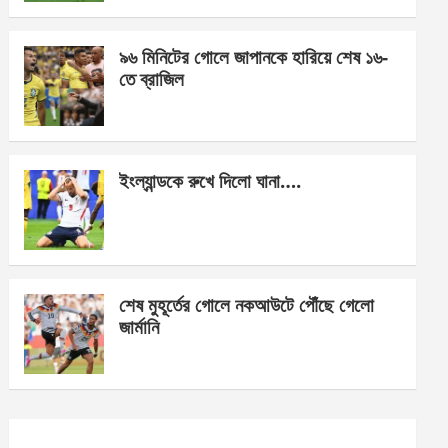
o
er
p
k
p
৯৬ মিনিটের গোলে জাপানকে হারিয়ে শেষ ১৬-
তে ব্রাজিল
ইংল্যান্ডকে রুখে দিলো ঘানা….
শেষ মুহূর্তের গোলে নকআউটে পৌঁছে গেলো
জার্মানি