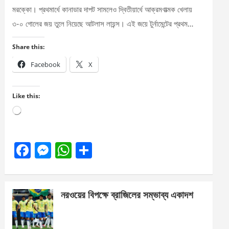
মরক্কো। প্রথমার্ধে কানাডার দাপট সামলেও দ্বিতীয়ার্ধে আক্রমণাত্মক খেলায়
৩-০ গোলের জয় তুলে নিয়েছে আটলাস লায়ন্স। এই জয়ে টুর্নামেন্টের প্রথম…
Share this:
Facebook
X
Like this:
Loading…
F
M
W
S
a
es
h
h
ce
se
at
ar
নরওয়ের বিপক্ষে ব্রাজিলের সম্ভাব্য একাদশ
b
n
s
e
o
g
A