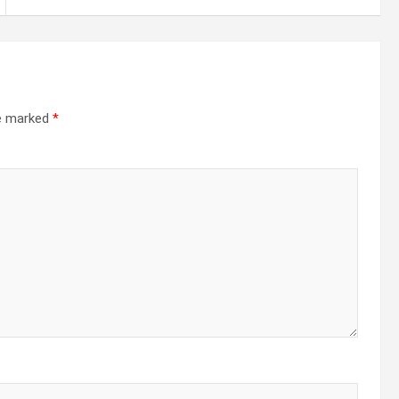
re marked
*