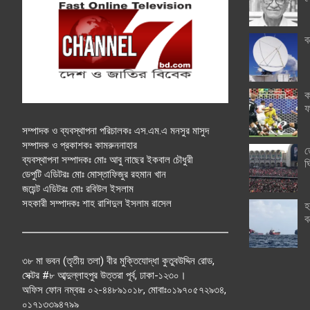
ব
ক
ফ
সম্পাদক ও ব্যবস্থাপনা পরিচালকঃ এস.এম.এ মনসুর মাসুদ
সম্পাদক ও প্রকাশকঃ কামরুননাহার
ত
ব্যবস্থাপনা সম্পাদকঃ মোঃ আবু নাছের ইকবাল চৌধুরী
ঘ
ডেপুটি এডিটরঃ মোঃ মোস্তাফিজুর রহমান খান
জয়েন্ট এডিটরঃ মোঃ রবিউল ইসলাম
সহকারী সম্পাদকঃ শাহ রাশিদুল ইসলাম রাসেল
হ
ব
৩৮ মা ভবন (তৃতীয় তলা) বীর মুক্তিযোদ্ধা কুতুবউদ্দিন রোড,
সেক্টর #৮ আব্দুল্লাহপুর উত্তরা পূর্ব, ঢাকা-১২৩০।
অফিস ফোন নম্বরঃ ০২-৪৪৮৯১০১৮, মোবাঃ০১৯৭০৫৭২৯৩৪,
০১৭১৩৩৯৪৭৯৯