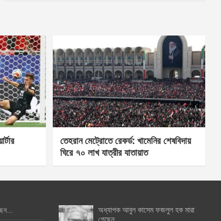
র্টার
তেহরান মেট্রোতে রেকর্ড: খামেনির শেষবিদায়
ঘিরে ৭০ লাখ যাত্রীর যাতায়াত
অধ্যাপক আবুল কাসেম ফজলুল হক মারা
ছেন….
গেছেন….