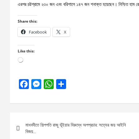
এরপর চট্টগ্রামে ২৩০ জন এবং বরিশালে ১৪৭ জন শনাক্ত হয়েছেন। নিশ্চিত হাম রো
Share this:
Facebook
X
Like this:
Loading…
F
M
W
S
a
es
h
h
ce
se
at
ar
b
n
s
e
Post
o
g
A
মাধবদীতে শিল্পপতি রাজু ভূঁইয়ার বিরুদ্ধে অপপ্রচার: সত্যের জয় আইনি
navigation
o
er
p
বিজয়…