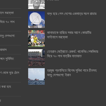
ইনালে মরক্কো
বন্ধ হয়ে গেল দেশের একমাত্র সচল রাডার
 ঘিরে ৭০ লাখ
কানাডাকে হারিয়ে সবার আগে কোয়ার্টার
ন্ধু দেশগুলো:
ফাইনালে মরক্কো
র আভাস
তেহরান মেট্রোতে রেকর্ড: খামেনির শেষবিদায়
ঘিরে ৭০ লাখ যাত্রীর যাতায়াত
্গনে সুবিদিত:
হরমুজ প্রণালিতে বিশেষ সুবিধা পাবে চীনসহ
 থেকে দূরে ঠেলে
বন্ধু দেশগুলো: ইরান
ী করা হবে:
ু