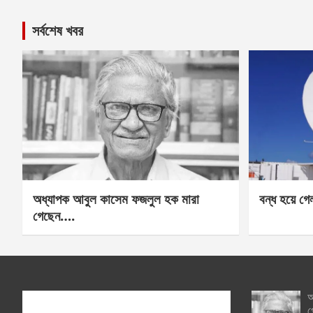
সর্বশেষ খবর
অধ্যাপক আবুল কাসেম ফজলুল হক মারা
বন্ধ হয়ে গ
গেছেন….
অ
গ