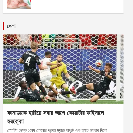
খেলা
কানাডাকে হারিয়ে সবার আগে কোয়ার্টার ফাইনালে
মরক্কো
স্পোর্টস ডেস্ক :শেষ ষোলোর প্রথম ম্যাচে দাপুটে এক ম্যাচ উপহার দিলো