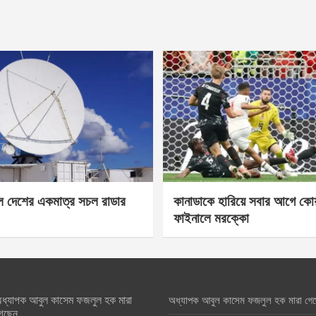
েল দেশের একমাত্র সচল রাডার
কানাডাকে হারিয়ে সবার আগে কোয়া
ফাইনালে মরক্কো
ধ্যাপক আবুল কাসেম ফজলুল হক মারা
অধ্যাপক আবুল কাসেম ফজলুল হক মারা গে
েছেন….