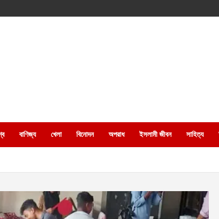
্ব
বাণিজ্য
খেলা
বিনোদন
অপরাধ
ইসলামী জীবন
সাহিত্য