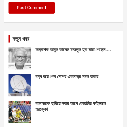
নতুন খবর
অধ্যাপক আবুল কাসেম ফজলুল হক মারা গেছেন….
বন্ধ হয়ে গেল দেশের একমাত্র সচল রাডার
কানাডাকে হারিয়ে সবার আগে কোয়ার্টার ফাইনালে
মরক্কো