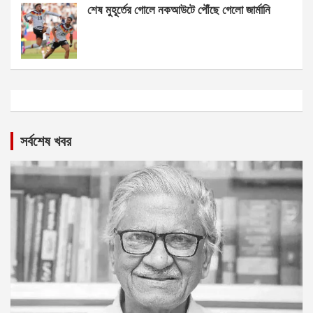
শেষ মুহূর্তের গোলে নকআউটে পৌঁছে গেলো জার্মানি
সর্বশেষ খবর