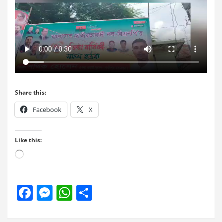
Share this:
Facebook
X
Like this:
Loading…
F
M
W
S
a
es
h
h