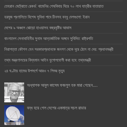
তেহরান মেট্রোতে রেকর্ড: খামেনির শেষবিদায় ঘিরে ৭০ লাখ যাত্রীর যাতায়াত
হরমুজ প্রণালিতে বিশেষ সুবিধা পাবে চীনসহ বন্ধু দেশগুলো: ইরান
দেশের ৯ অঞ্চলে ঝোড়ো হাওয়াসহ বজ্রবৃষ্টির আভাস
বাংলাদেশ সেনাবাহিনীর সুনাম আন্তর্জাতিক অঙ্গনে সুবিদিত: রাষ্ট্রপতি
নিরাপত্তা কৌশল যেন সরকারপ্রধানকে জনগণ থেকে দূরে ঠেলে না দেয়: প্রধানমন্ত্রী
তথ্য মন্ত্রণালয়ের বিদ্যমান আইন যুগোপযোগী করা হবে: তথ্যমন্ত্রী
২৪ ঘণ্টায় হামের উপসর্গে আরও ৭ শিশুর মৃত্যু
অধ্যাপক আবুল কাসেম ফজলুল হক মারা গেছেন….
বন্ধ হয়ে গেল দেশের একমাত্র সচল রাডার