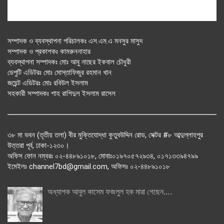
সম্পাদক ও ব্যবস্থাপনা পরিচালকঃ এস.এম.এ মনসুর মাসুদ
সম্পাদক ও প্রকাশকঃ কামরুননাহার
ব্যবস্থাপনা সম্পাদকঃ মোঃ আবু নাছের ইকবাল চৌধুরী
ডেপুটি এডিটরঃ মোঃ মোস্তাফিজুর রহমান খান
জয়েন্ট এডিটরঃ মোঃ রবিউল ইসলাম
সহকারী সম্পাদকঃ শাহ রাশিদুল ইসলাম রাসেল
৩৮ মা ভবন (তৃতীয় তলা) বীর মুক্তিযোদ্ধা কুতুবউদ্দিন রোড, সেক্টর #৮ আব্দুল্লাহপুর
উত্তরা পূর্ব, ঢাকা-১২৩০।
অফিস ফোন নম্বরঃ ০২-৪৪৮৯১০১৮, মোবাঃ০১৯৭০৫৭২৯৩৪, ০১৭১৩৩৯৪৭৯৯
ইমেইলঃ channel7bd@gmail.com, অফিসঃ ০২-৪৪৮৯১০১৮
অধ্যাপক আবুল কাসেম ফজলুল হক মারা গেছেন….