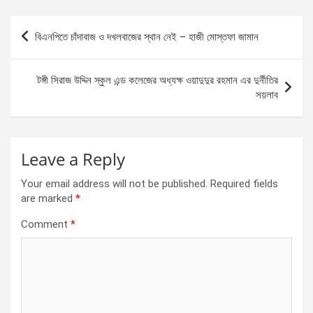
ce
se
at
ar
b
n
s
e
Post
বিএনপিতে চাঁদাবাজ ও দখলবাজের স্থান নেই – হাজী মোস্তফা জামান
o
g
A
navigation
o
er
p
টঙ্গী সিরাজ উদ্দিন স্কুল এন্ড কলেজের অধ্যক্ষ ওয়াদুদুর রহমান এর দুর্নীতির
k
p
সয়লাব
Leave a Reply
Your email address will not be published.
Required fields
are marked
*
Comment
*