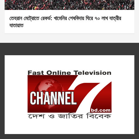
তেহরান মেট্রোতে রেকর্ড: খামেনির শেষবিদায় ঘিরে ৭০ লাখ যাত্রীর
যাতায়াত