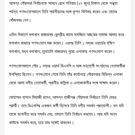
আসন্ন পৌরসভা নির্বাচনকে সামনে রেখে শনিবার (২৭ জুন) বিকাল থেকে সন্ধ্যা
পর্যন্ত গণসংযোগকালে তিনি স্থানীয়দের সঙ্গে কুশল বিনিময় করেন এবং তাদের
খোঁজখবর নেন।
এদিন বিকালে বলাখাল বাজারস্থ কেন্দ্রীয় জামে মসজিদে আছরের নামাজ আদায় করে
বলাখাল বাজারে গণসংযোগ শুরু করেন। এরপর তিনি ১ নম্বর ওয়ার্ডের দক্ষিণ
বলাখাল, মধ্য বলাখাল, তুলাতলি বাজারসহ পুরো এলাকায় গণসংযোগ করেন।
গণসংযোগকালে পৌর ১ নম্বর ওয়ার্ড বিএনপি ও অঙ্গ-সহযোগী সংগঠনের নেতাকর্মীরা
উপস্থিত ছিলেন। গণসংযোগ শেষে তিনি তাঁর কার্যালয়ে পৌরসভার বিভিন্ন এলাকা
থেকে আসা দলীয় নেতাকর্মী, স্থানীয় বাসিন্দা ও এলাকাবাসীর সঙ্গে সাক্ষাৎ করেন।
মোহাম্মদ হাসান মিয়াজী বলেন, আসন্ন হাজীগঞ্জ পৌরসভা নির্বাচনে তিনি মেয়র
প্রার্থী। তবে বিএনপির একজন কর্মী হিসেবে তিনি দলীয় সমর্থন প্রত্যাশী। দল যদি
তাকে মনোনীত করে সমর্থন দেয়, তাহলে তিনি নির্বাচন করবেন। আর যদি অন্য
কাউকে সমর্থন করে, তবে তার সঙ্গেই থাকবেন।