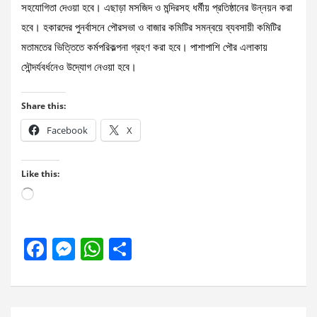
সহযোগিতা দেওয়া হবে। এছাড়া মসজিদ ও মন্দিরসহ ধর্মীয় প্রতিষ্ঠানের উন্নয়ন করা
হবে। হকারদের পুনর্বাসনে পৌরসভা ও বাজার কমিটির সমন্বয়ে ব্যবসায়ী কমিটির
মতামতের ভিত্তিতে কর্মপরিকল্পনা গ্রহণ করা হবে। পাশাপাশি পৌর এলাকায়
সৌন্দর্যবর্ধনেও উদ্যোগ নেওয়া হবে।
Share this:
Facebook
X
Like this:
Loading…
F
M
W
S
a
es
h
h
ce
se
at
ar