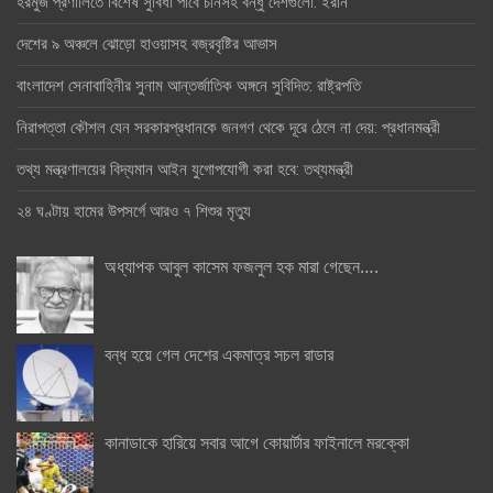
হরমুজ প্রণালিতে বিশেষ সুবিধা পাবে চীনসহ বন্ধু দেশগুলো: ইরান
দেশের ৯ অঞ্চলে ঝোড়ো হাওয়াসহ বজ্রবৃষ্টির আভাস
বাংলাদেশ সেনাবাহিনীর সুনাম আন্তর্জাতিক অঙ্গনে সুবিদিত: রাষ্ট্রপতি
নিরাপত্তা কৌশল যেন সরকারপ্রধানকে জনগণ থেকে দূরে ঠেলে না দেয়: প্রধানমন্ত্রী
তথ্য মন্ত্রণালয়ের বিদ্যমান আইন যুগোপযোগী করা হবে: তথ্যমন্ত্রী
২৪ ঘণ্টায় হামের উপসর্গে আরও ৭ শিশুর মৃত্যু
অধ্যাপক আবুল কাসেম ফজলুল হক মারা গেছেন….
বন্ধ হয়ে গেল দেশের একমাত্র সচল রাডার
কানাডাকে হারিয়ে সবার আগে কোয়ার্টার ফাইনালে মরক্কো