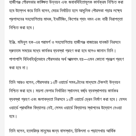
হাজীগঞ্জ পৌরসভার কাঙ্ক্ষিত উন্নয়ন এবং জবাবদিহিতামূলক কার্যক্রম নিশ্চিত করা
হবে উল্লেখ করে তিনি বলেন, মেয়র নির্বাচিত হলে আধুনিক পৌরসভা গড়ার লক্ষ্যে
প্রশাসনের সহযোগিতায় মাদক, ইভটিজিং, কিশোর গ্যাং দমন এবং নারী নিরাপত্তা
নিশ্চিত করা হবে।
ইঞ্জি. মমিনুল হক-এর পরামর্শ ও সহযোগিতায় হাজীগঞ্জ বাজারের যানজট নিরসনে
দ্রুততম সময়ের মধ্যে কার্যকর ব্যবস্থা গ্রহণ করা হবে বলেও জানান তিনি।
পাশাপাশি বিধিবহির্ভূতভাবে পৌরসভার অর্থ আত্মসাৎ হয়—এমন কোনো প্রকল্প গ্রহণ
করা হবে না।
তিনি আরও বলেন, পৌরসভার ১২টি ওয়ার্ডে সমবণ্টনের মাধ্যমে টেকসই উন্নয়ন
নিশ্চিত করা হবে। ময়লা ফেলার নির্ধারিত স্থানসহ বর্জ্য ব্যবস্থাপনায় কার্যকর
ব্যবস্থা গ্রহণ এবং জলাবদ্ধতা নিরসনে ১২টি ওয়ার্ডে ড্রেন নির্মাণ করা হবে। যেসব
ওয়ার্ডে প্রাথমিক বিদ্যালয় নেই, সেসব ওয়ার্ডে বিদ্যালয় স্থাপনের উদ্যোগ নেওয়া
হবে।
তিনি বলেন, হতদরিদ্র মানুষের জন্য বাসস্থান, চিকিৎসা ও পড়ালেখায় আর্থিক