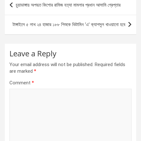
b
n
s
e
Post
চুয়াডাঙ্গায় অপহৃত কিশোর রামিজ হত্যা মামলার প্রধান আসামি গ্রেপ্তার
o
g
A
navigation
o
er
p
টাঙ্গাইলে ৫ লাখ ২৪ হাজার ১৮৮ শিশুকে ভিটামিন ‘এ’ ক্যাপসুল খাওয়ানো হবে
k
p
Leave a Reply
Your email address will not be published.
Required fields
are marked
*
Comment
*