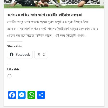
কানাডাকে হারিয়ে সবার আগে কোয়ার্টার ফাইনালে মরক্কো
স্পোর্টস ডেস্ক :শেষ ষোলোর প্রথম ম্যাচে দাপুটে এক ম্যাচ উপহার দিলো
মরক্কো। প্রথমার্ধে কানাডার দাপট সামলেও দ্বিতীয়ার্ধে আক্রমণাত্মক খেলায় ৩-০
গোলের জয় তুলে নিয়েছে আটলাস লায়ন্স। এই জয়ে টুর্নামেন্টের প্রথম…
Share this:
Facebook
X
Like this:
Loading…
F
M
W
S
a
es
h
h