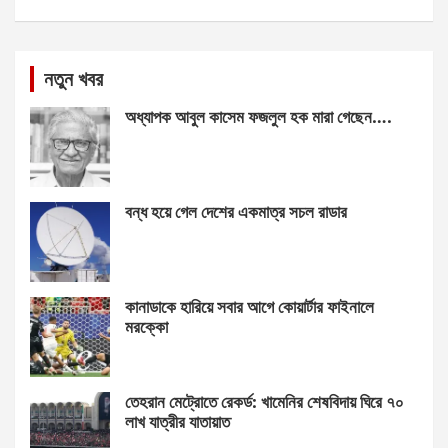
নতুন খবর
অধ্যাপক আবুল কাসেম ফজলুল হক মারা গেছেন….
বন্ধ হয়ে গেল দেশের একমাত্র সচল রাডার
কানাডাকে হারিয়ে সবার আগে কোয়ার্টার ফাইনালে
মরক্কো
তেহরান মেট্রোতে রেকর্ড: খামেনির শেষবিদায় ঘিরে ৭০
লাখ যাত্রীর যাতায়াত