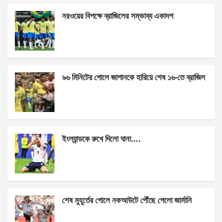
ce
se
at
ar
নরওয়ের বিপক্ষে ব্রাজিলের সম্ভাব্য একাদশ
b
n
s
e
o
g
A
o
er
p
k
p
৯৬ মিনিটের গোলে জাপানকে হারিয়ে শেষ ১৬-তে ব্রাজিল
ইংল্যান্ডকে রুখে দিলো ঘানা….
শেষ মুহূর্তের গোলে নকআউটে পৌঁছে গেলো জার্মানি