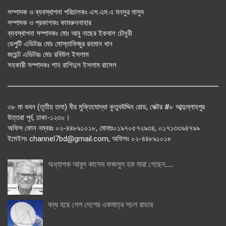
সম্পাদক ও ব্যবস্থাপনা পরিচালকঃ এস.এম.এ মনসুর মাসুদ
সম্পাদক ও প্রকাশকঃ কামরুননাহার
ব্যবস্থাপনা সম্পাদকঃ মোঃ আবু নাছের ইকবাল চৌধুরী
ডেপুটি এডিটরঃ মোঃ মোস্তাফিজুর রহমান খান
জয়েন্ট এডিটরঃ মোঃ রবিউল ইসলাম
সহকারী সম্পাদকঃ শাহ রাশিদুল ইসলাম রাসেল
৩৮ মা ভবন (তৃতীয় তলা) বীর মুক্তিযোদ্ধা কুতুবউদ্দিন রোড, সেক্টর #৮ আব্দুল্লাহপুর
উত্তরা পূর্ব, ঢাকা-১২৩০।
অফিস ফোন নম্বরঃ ০২-৪৪৮৯১০১৮, মোবাঃ০১৯৭০৫৭২৯৩৪, ০১৭১৩৩৯৪৭৯৯
ইমেইলঃ channel7bd@gmail.com, অফিসঃ ০২-৪৪৮৯১০১৮
অধ্যাপক আবুল কাসেম ফজলুল হক মারা গেছেন….
বন্ধ হয়ে গেল দেশের একমাত্র সচল রাডার